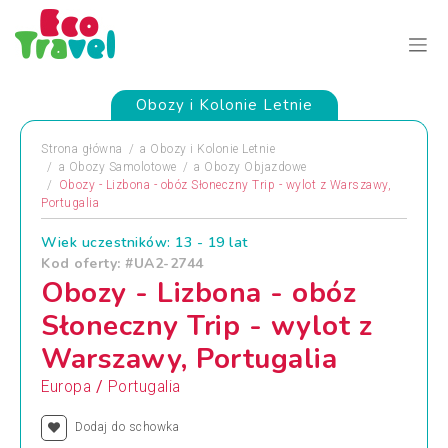
Obozy i Kolonie Letnie
Strona główna
a
Obozy i Kolonie Letnie
a
Obozy Samolotowe
a
Obozy Objazdowe
Obozy - Lizbona - obóz Słoneczny Trip - wylot z Warszawy,
Portugalia
Wiek uczestników: 13 - 19 lat
Kod oferty: #UA2-2744
Obozy - Lizbona - obóz
Słoneczny Trip - wylot z
Warszawy, Portugalia
/
Europa
Portugalia
Dodaj do schowka