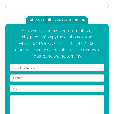
POLUB
PODZIEL SIĘ!
Skorzystaj z poniższego formularza,
aby przesłać zapytanie lub zadzwoń
+48 12 648 99 77, 647 11 88, 647 22 66,
a przedstawimy Ci aktualną ofertę cenową
i dostępne wolne terminy.