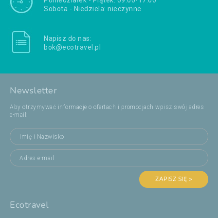
Poniedziałek - Piątek: 09:00-17:00
Sobota - Niedziela: nieczynne
Napisz do nas:
bok@ecotravel.pl
Newsletter
Aby otrzymywać informacje o ofertach i promocjach wpisz swój adres
e-mail:
ZAPISZ SIĘ >
Ecotravel