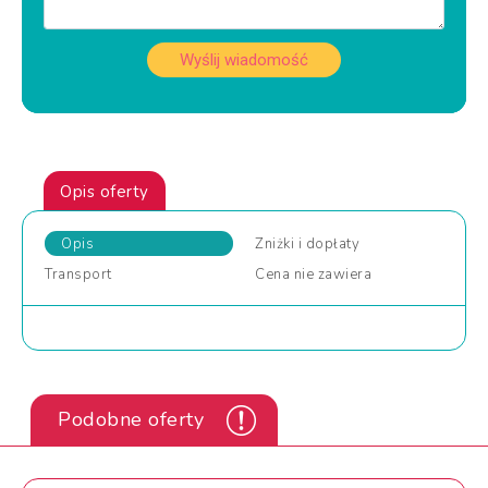
Wyślij wiadomość
Opis oferty
Opis
Zniżki
i dopłaty
Transport
Cena
nie zawiera
Podobne oferty