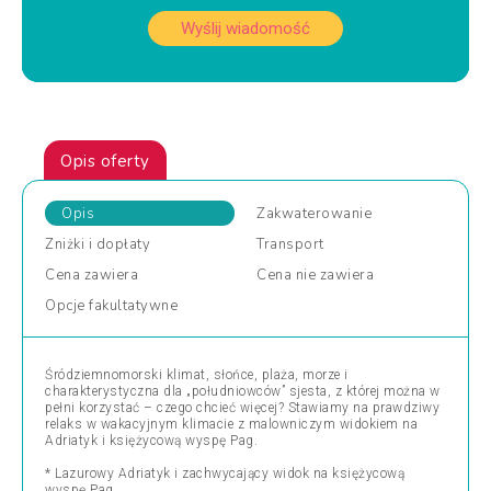
Wyślij wiadomość
Opis oferty
Opis
Zakwaterowanie
Zniżki
i dopłaty
Transport
Cena
zawiera
Cena
nie zawiera
Opcje
fakultatywne
Śródziemnomorski klimat, słońce, plaża, morze i
charakterystyczna dla „południowców” sjesta, z której można w
pełni korzystać – czego chcieć więcej? Stawiamy na prawdziwy
relaks w wakacyjnym klimacie z malowniczym widokiem na
Adriatyk i księżycową wyspę Pag.
* Lazurowy Adriatyk i zachwycający widok na księżycową
wyspę Pag