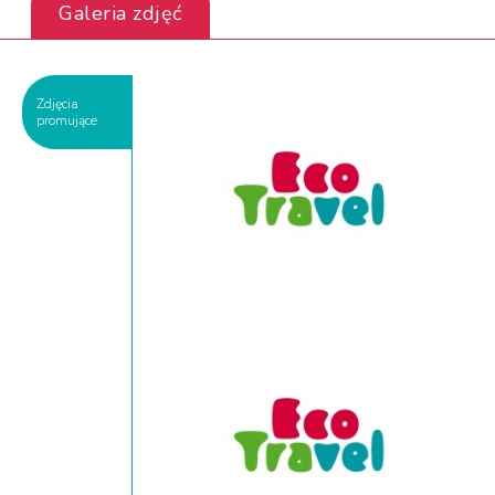
Galeria zdjęć
Zdjęcia
promujące