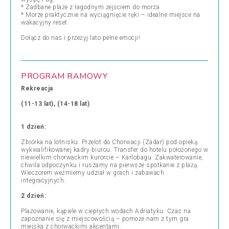
* Zadbane plaże z łagodnym zejściem do morza
* Morze praktycznie na wyciągnięcie ręki – idealne miejsce na
wakacyjny reset
Dołącz do nas i przeżyj lato pełne emocji!
PROGRAM RAMOWY
Rekreacja
(11-13 lat), (14-18 lat)
1 dzień:
Zbiórka na lotnisku. Przelot do Chorwacji (Zadar) pod opieką
wykwalifikowanej kadry biurou. Transfer do hotelu położonego w
niewielkim chorwackim kurorcie – Karlobagu. Zakwaterowanie,
chwila odpoczynku i ruszamy na pierwsze spotkanie z plażą.
Wieczorem weźmiemy udział w grach i zabawach
integracyjnych.
2 dzień:
Plażowanie, kąpiele w ciepłych wodach Adriatyku. Czas na
zapoznanie się z miejscowością – pomoże nam z tym gra
miejska z chorwackimi akcentami.