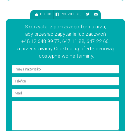
POLUB
PODZIEL SIĘ!
Skorzystaj z poniższego formularza,
aby przesłać zapytanie lub zadzwoń
+48 12 648 99 77, 647 11 88, 647 22 66,
a przedstawimy Ci aktualną ofertę cenową
i dostępne wolne terminy.