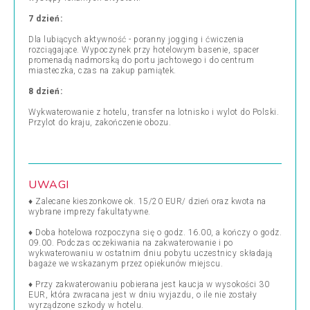
7 dzień:
Dla lubiących aktywność - poranny jogging i ćwiczenia
rozciągające. Wypoczynek przy hotelowym basenie, spacer
promenadą nadmorską do portu jachtowego i do centrum
miasteczka, czas na zakup pamiątek.
8 dzień:
Wykwaterowanie z hotelu, transfer na lotnisko i wylot do Polski.
Przylot do kraju, zakończenie obozu.
UWAGI
♦ Zalecane kieszonkowe ok. 15/20 EUR/ dzień oraz kwota na
wybrane imprezy fakultatywne.
♦ Doba hotelowa rozpoczyna się o godz. 16.00, a kończy o godz.
09.00. Podczas oczekiwania na zakwaterowanie i po
wykwaterowaniu w ostatnim dniu pobytu uczestnicy składają
bagaże we wskazanym przez opiekunów miejscu.
♦ Przy zakwaterowaniu pobierana jest kaucja w wysokości 30
EUR, która zwracana jest w dniu wyjazdu, o ile nie zostały
wyrządzone szkody w hotelu.