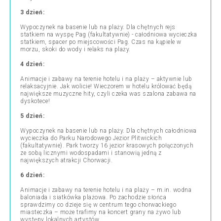
3 dzień:
Wypoczynek na basenie lub na plaży. Dla chętnych rejs
statkiem na wyspę Pag (fakultatywnie) - całodniowa wycieczka
statkiem, spacer po miejscowości Pag. Czas na kąpiele w
morzu, skoki do wody i relaks na plaży.
4 dzień:
Animacje i zabawy na terenie hotelu i na plaży – aktywnie lub
relaksacyjnie. Jak wolicie! Wieczorem w hotelu królować będą
największe muzyczne hity, czyli czeka was szalona zabawa na
dyskotece!
5 dzień:
Wypoczynek na basenie lub na plaży. Dla chętnych całodniowa
wycieczka do Parku Narodowego Jezior Plitwickich
(fakultatywnie). Park tworzy 16 jezior krasowych połączonych
ze sobą licznymi wodospadami i stanowią jedną z
największych atrakcji Chorwacji.
6 dzień:
Animacje i zabawy na terenie hotelu i na plaży – m.in. wodna
baloniada i siatkówka plażowa. Po zachodzie słońca
sprawdzimy co dzieje się w centrum tego chorwackiego
miasteczka – może trafimy na koncert grany na żywo lub
występy lokalnych artystów.