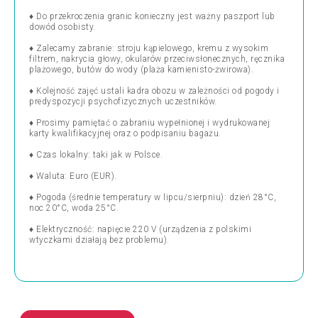
♦ Do przekroczenia granic konieczny jest ważny paszport lub
dowód osobisty.
♦ Zalecamy zabranie: stroju kąpielowego, kremu z wysokim
filtrem, nakrycia głowy, okularów przeciwsłonecznych, ręcznika
plażowego, butów do wody (plaża kamienisto-żwirowa).
♦ Kolejność zajęć ustali kadra obozu w zależności od pogody i
predyspozycji psychofizycznych uczestników.
♦ Prosimy pamiętać o zabraniu wypełnionej i wydrukowanej
karty kwalifikacyjnej oraz o podpisaniu bagażu.
♦ Czas lokalny: taki jak w Polsce.
♦ Waluta: Euro (EUR).
♦ Pogoda (średnie temperatury w lipcu/sierpniu): dzień 28°C,
noc 20°C, woda 25°C.
♦ Elektryczność: napięcie 220 V (urządzenia z polskimi
wtyczkami działają bez problemu).