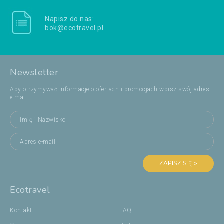
Napisz do nas:
bok@ecotravel.pl
Newsletter
Aby otrzymywać informacje o ofertach i promocjach wpisz swój adres
e-mail:
ZAPISZ SIĘ >
Ecotravel
Kontakt
FAQ