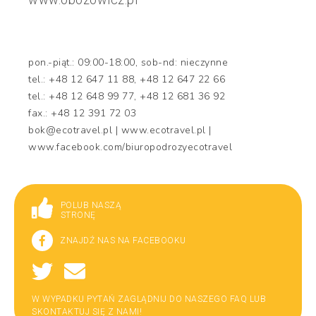
pon.-piąt.: 09:00-18:00, sob-nd: nieczynne
tel.: +48 12 647 11 88, +48 12 647 22 66
tel.: +48 12 648 99 77, +48 12 681 36 92
fax.: +48 12 391 72 03
bok@ecotravel.pl | www.ecotravel.pl |
www.facebook.com/biuropodrozyecotravel
POLUB NASZĄ
STRONĘ
ZNAJDŹ NAS NA FACEBOOKU
W WYPADKU PYTAŃ ZAGLĄDNIJ DO NASZEGO FAQ LUB
SKONTAKTUJ SIĘ Z NAMI!