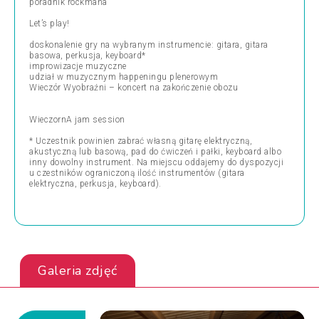
poradnik rockmana
Let’s play!
doskonalenie gry na wybranym instrumencie: gitara, gitara
basowa, perkusja, keyboard*
improwizacje muzyczne
udział w muzycznym happeningu plenerowym
Wieczór Wyobraźni – koncert na zakończenie obozu
WieczornA jam session
* Uczestnik powinien zabrać własną gitarę elektryczną,
akustyczną lub basową, pad do ćwiczeń i pałki, keyboard albo
inny dowolny instrument. Na miejscu oddajemy do dyspozycji
u czestników ograniczoną ilość instrumentów (gitara
elektryczna, perkusja, keyboard).
Galeria zdjęć