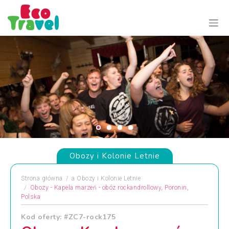
Obozy i Kolonie Letnie
Strona główna
a
Obozy i Kolonie Letnie
Obozy - Kapela marzeń - obóz rockandrollowy, Poronin,
Polska
Kod oferty: #ZC7-rock175