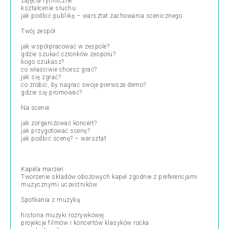
zajęcia rytmiczne
kształcenie słuchu
jak podbić publikę – warsztat zachowania scenicznego
Twój zespół
jak współpracować w zespole?
gdzie szukać członków zespołu?
kogo szukasz?
co właściwie chcesz grać?
jak się zgrać?
co zrobić, by nagrać swoje pierwsze demo?
gdzie się promować?
Na scenie
jak zorganizować koncert?
jak przygotować scenę?
jak podbić scenę? – warsztat
Kapela marzeń
Tworzenie składów obozowych kapel zgodnie z preferencjami
muzycznymi uczestników
Spotkania z muzyką
historia muzyki rozrywkowej
projekcje filmów i koncertów klasyków rocka