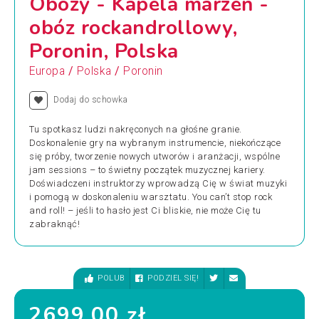
Obozy - Kapela marzeń -
obóz rockandrollowy,
Poronin, Polska
/
/
Europa
Polska
Poronin
Dodaj do schowka
Tu spotkasz ludzi nakręconych na głośne granie.
Doskonalenie gry na wybranym instrumencie, niekończące
się próby, tworzenie nowych utworów i aranżacji, wspólne
jam sessions – to świetny początek muzycznej kariery.
Doświadczeni instruktorzy wprowadzą Cię w świat muzyki
i pomogą w doskonaleniu warsztatu. You can’t stop rock
and roll! – jeśli to hasło jest Ci bliskie, nie może Cię tu
zabraknąć!
POLUB
PODZIEL SIĘ!
2699.00 zł