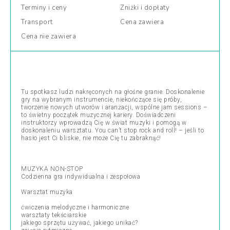
Terminy
i ceny
Zniżki
i dopłaty
Transport
Cena
zawiera
Cena
nie zawiera
Tu spotkasz ludzi nakręconych na głośne granie. Doskonalenie
gry na wybranym instrumencie, niekończące się próby,
tworzenie nowych utworów i aranżacji, wspólne jam sessions –
to świetny początek muzycznej kariery. Doświadczeni
instruktorzy wprowadzą Cię w świat muzyki i pomogą w
doskonaleniu warsztatu. You can’t stop rock and roll! – jeśli to
hasło jest Ci bliskie, nie może Cię tu zabraknąć!
MUZYKA NON-STOP
Codzienna gra indywidualna i zespołowa
Warsztat muzyka
ćwiczenia melodyczne i harmoniczne
warsztaty tekściarskie
jakiego sprzętu używać, jakiego unikać?