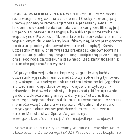
UWAGI:
- KARTA KWALIFIKACYJNA NA WYPOCZYNEK - Po założeniu
rezerwacji na wyjazd na adres e-mail Osoby zawierającej
umowę podany w rezerwacji zostaje przesłany e-mail z
linkiem do uzupełnienia formularza do karty kwalifikacyjnej.
Po jego uzupełnieniu następuje kwalifikacja uczestnika na
wypoczynek. Po zakwalifikowaniu zostaje przesłany e-mail z
wypełnionym drukiem karty kwalifikacyjnej, który jest gotowy
do druku (prosimy drukować dwustronnie i spiąć). Każdy
uczestnik musi w dniu wyjazdu przekazać kierownikowi na
zbiórce kartę kolonijną - wypełnioną i podpisaną przez niego
oraz jego rodzica/opiekuna prawnego. Bez karty uczestnik
nie może pojechać na wyjazd.
- W przypadku wyjazdu na imprezę zagraniczną każdy
uczestnik wyjazdu musi posiadać przy sobie i legitymować
się ważnym i właściwym dokumentem tożsamości (zgodnie
z przepisami kraju docelowego i krajów tranzytowych -
odpowiednio dowód osobisty lub paszport), który uprawnia
go do przekroczenia granicy z danym państwem. Bez
ważnego i odpowiedniego dokumentu tożsamości uczestnik
nie może wziąć udziału w imprezie. Aktualne informacje
dotyczące dokumentów podróżnych można znaleźć na
stronie Ministerstwa Spraw Zagranicznych:
www.gov.pl/web/dyplomacja/informacje-dla-podrozujacych
- Na wyjazd zagraniczny zalecamy zabranie Europejskiej Karty
Ubezpieczenia Zdrowotnego (EKUZ). Wydawana jest bezpłatnie