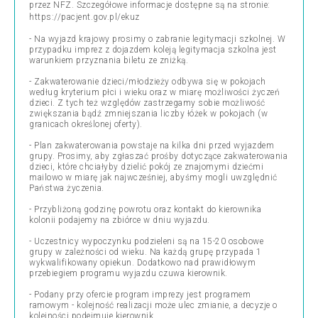
przez NFZ. Szczegółowe informacje dostępne są na stronie:
https://pacjent.gov.pl/ekuz
- Na wyjazd krajowy prosimy o zabranie legitymacji szkolnej. W
przypadku imprez z dojazdem koleją legitymacja szkolna jest
warunkiem przyznania biletu ze zniżką.
- Zakwaterowanie dzieci/młodzieży odbywa się w pokojach
według kryterium płci i wieku oraz w miarę możliwości życzeń
dzieci. Z tych też względów zastrzegamy sobie możliwość
zwiększania bądź zmniejszania liczby łóżek w pokojach (w
granicach określonej oferty).
- Plan zakwaterowania powstaje na kilka dni przed wyjazdem
grupy. Prosimy, aby zgłaszać prośby dotyczące zakwaterowania
dzieci, które chciałyby dzielić pokój ze znajomymi dziećmi
mailowo w miarę jak najwcześniej, abyśmy mogli uwzględnić
Państwa życzenia.
- Przybliżoną godzinę powrotu oraz kontakt do kierownika
kolonii podajemy na zbiórce w dniu wyjazdu.
- Uczestnicy wypoczynku podzieleni są na 15-20 osobowe
grupy w zależności od wieku. Na każdą grupę przypada 1
wykwalifikowany opiekun. Dodatkowo nad prawidłowym
przebiegiem programu wyjazdu czuwa kierownik.
- Podany przy ofercie program imprezy jest programem
ramowym - kolejność realizacji może ulec zmianie, a decyzje o
kolejności podejmuje kierownik.