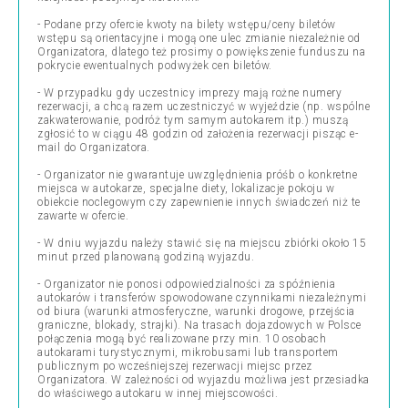
- Podane przy ofercie kwoty na bilety wstępu/ceny biletów
wstępu są orientacyjne i mogą one ulec zmianie niezależnie od
Organizatora, dlatego też prosimy o powiększenie funduszu na
pokrycie ewentualnych podwyżek cen biletów.
- W przypadku gdy uczestnicy imprezy mają rożne numery
rezerwacji, a chcą razem uczestniczyć w wyjeździe (np. wspólne
zakwaterowanie, podróż tym samym autokarem itp.) muszą
zgłosić to w ciągu 48 godzin od założenia rezerwacji pisząc e-
mail do Organizatora.
- Organizator nie gwarantuje uwzględnienia próśb o konkretne
miejsca w autokarze, specjalne diety, lokalizacje pokoju w
obiekcie noclegowym czy zapewnienie innych świadczeń niż te
zawarte w ofercie.
- W dniu wyjazdu należy stawić się na miejscu zbiórki około 15
minut przed planowaną godziną wyjazdu.
- Organizator nie ponosi odpowiedzialności za spóźnienia
autokarów i transferów spowodowane czynnikami niezależnymi
od biura (warunki atmosferyczne, warunki drogowe, przejścia
graniczne, blokady, strajki). Na trasach dojazdowych w Polsce
połączenia mogą być realizowane przy min. 10 osobach
autokarami turystycznymi, mikrobusami lub transportem
publicznym po wcześniejszej rezerwacji miejsc przez
Organizatora. W zależności od wyjazdu możliwa jest przesiadka
do właściwego autokaru w innej miejscowości.