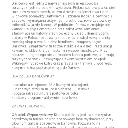
Darłówko
jest jedną z najważniejszych miejscowości
turystycznych na polskim wybrzeżu. Piękna szeroka plaża, sieć
tras pieszo-rowerowych, w tym dziesięciokilometrowa trasa
widokowa pomiędzy Bałtykiem a Jeziorem Kopań z pewnością
zaspokoi wymagania aktywnych piechurów, rowerzystów czy
miłośników jazdy konnej. W pobliskim Darłowie znajduje się
Zamek Książąt Pomorskich oraz zabytkowe kamienice
stanowiące unikatowy średniowieczny układ urbanistyczny.
Jedyny w Polsce rozsuwany most wraz z zabytkową latarnią
morską skupia wokół siebie handlowo-usługową część
Darłówka. Znajdziemy tu liczne atrakcje dla dzieci, restauracje,
kawiarnie, sklepiki z pamiątkami i wesołe miasteczko. Przy
nabrzeżu ciągnącego się za mostem kanału portowego cumują
turystyczne statki, nawiązujące swym wystrojem do epoki
Wikingów, rybackie kutry oraz przystanek tramwaju wodnego,
którym można popłynąć w rejs do Darłowa.
DLACZEGO DARŁÓWKO?
- popularna miejscowość z licznymi atrakcjami,
- liczne wycieczki m.in. do Kołobrzegu i Darłowa,
- bogata infrastruktura sportowa ośrodka,
- ciekawy program - aktywnie i sportowo,
ZAKWATEROWANIE:
Ośrodek Wypoczynkowy Diuna
położony jest na rozłożystym,
ogrodzonym terenie pośród sosnowego lasu wydmowego, przy
głównym trakcie spacerowym Darłówka. Pozwala to na
nieograniczone korzystanie z plaży i atrakcji w centrum miasta,