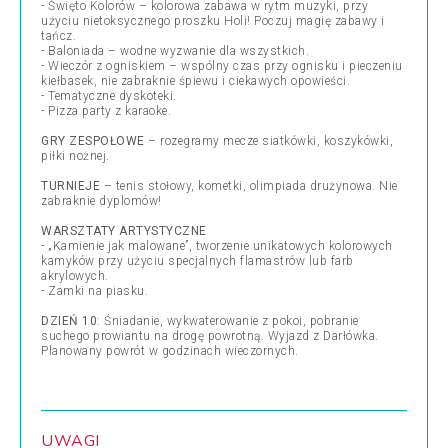
- Święto Kolorów – kolorowa zabawa w rytm muzyki, przy
użyciu nietoksycznego proszku Holi! Poczuj magię zabawy i
tańcz.
- Baloniada – wodne wyzwanie dla wszystkich.
- Wieczór z ogniskiem – wspólny czas przy ognisku i pieczeniu
kiełbasek, nie zabraknie śpiewu i ciekawych opowieści.
- Tematyczne dyskoteki.
- Pizza party z karaoke.
GRY ZESPOŁOWE
– rozegramy mecze siatkówki, koszykówki,
piłki nożnej.
TURNIEJE
– tenis stołowy, kometki, olimpiada drużynowa. Nie
zabraknie dyplomów!
WARSZTATY ARTYSTYCZNE
- „Kamienie jak malowane”, tworzenie unikatowych kolorowych
kamyków przy użyciu specjalnych flamastrów lub farb
akrylowych.
- Zamki na piasku.
DZIEŃ 10
: Śniadanie, wykwaterowanie z pokoi, pobranie
suchego prowiantu na drogę powrotną. Wyjazd z Darłówka.
Planowany powrót w godzinach wieczornych.
UWAGI