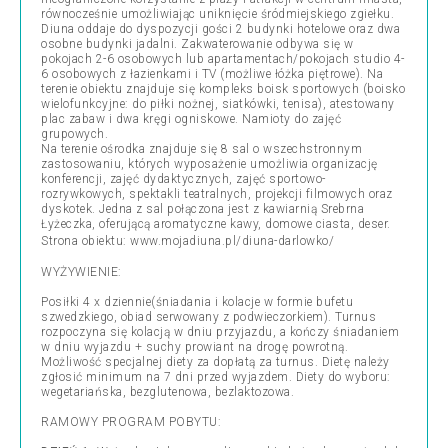
równocześnie umożliwiając uniknięcie śródmiejskiego zgiełku.
Diuna oddaje do dyspozycji gości 2 budynki hotelowe oraz dwa
osobne budynki jadalni. Zakwaterowanie odbywa się w
pokojach 2-6 osobowych lub apartamentach/pokojach studio 4-
6 osobowych z łazienkami i TV (możliwe łóżka piętrowe). Na
terenie obiektu znajduje się kompleks boisk sportowych (boisko
wielofunkcyjne: do piłki nożnej, siatkówki, tenisa), atestowany
plac zabaw i dwa kręgi ogniskowe. Namioty do zajęć
grupowych.
Na terenie ośrodka znajduje się 8 sal o wszechstronnym
zastosowaniu, których wyposażenie umożliwia organizację
konferencji, zajęć dydaktycznych, zajęć sportowo-
rozrywkowych, spektakli teatralnych, projekcji filmowych oraz
dyskotek. Jedna z sal połączona jest z kawiarnią Srebrna
Łyżeczka, oferującą aromatyczne kawy, domowe ciasta, deser.
Strona obiektu:
www.mojadiuna.pl/diuna-darlowko/
WYŻYWIENIE:
Posiłki 4 x dziennie(śniadania i kolacje w formie bufetu
szwedzkiego, obiad serwowany z podwieczorkiem). Turnus
rozpoczyna się kolacją w dniu przyjazdu, a kończy śniadaniem
w dniu wyjazdu + suchy prowiant na drogę powrotną.
Możliwość specjalnej diety za dopłatą za turnus. Dietę należy
zgłosić minimum na 7 dni przed wyjazdem. Diety do wyboru:
wegetariańska, bezglutenowa, bezlaktozowa.
RAMOWY PROGRAM POBYTU: