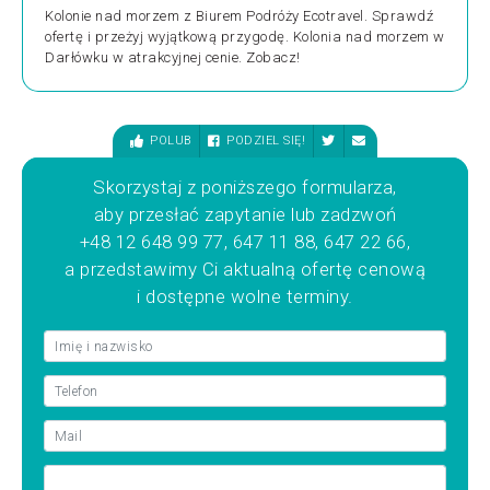
Kolonie nad morzem z Biurem Podróży Ecotravel. Sprawdź
ofertę i przeżyj wyjątkową przygodę. Kolonia nad morzem w
Darłówku w atrakcyjnej cenie. Zobacz!
POLUB
PODZIEL SIĘ!
Skorzystaj z poniższego formularza,
aby przesłać zapytanie lub zadzwoń
+48 12 648 99 77, 647 11 88, 647 22 66,
a przedstawimy Ci aktualną ofertę cenową
i dostępne wolne terminy.