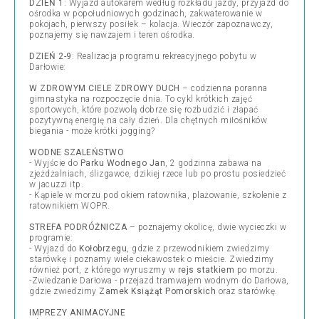
DZIEŃ 1
: Wyjazd autokarem według rozkładu jazdy, przyjazd do
ośrodka w popołudniowych godzinach, zakwaterowanie w
pokojach, pierwszy posiłek – kolacja. Wieczór zapoznawczy,
poznajemy się nawzajem i teren ośrodka.
DZIEŃ 2-9
: Realizacja programu rekreacyjnego pobytu w
Darłowie:
W ZDROWYM CIELE ZDROWY DUCH
– codzienna poranna
gimnastyka na rozpoczęcie dnia. To cykl krótkich zajęć
sportowych, które pozwolą dobrze się rozbudzić i złapać
pozytywną energię na cały dzień. Dla chętnych miłośników
biegania - może krótki jogging?
WODNE SZALEŃSTWO
- Wyjście do
Parku Wodnego Jan
, 2 godzinna zabawa na
zjeżdżalniach, ślizgawce, dzikiej rzece lub po prostu posiedzieć
w jacuzzi itp.
- Kąpiele w morzu pod okiem ratownika, plażowanie, szkolenie z
ratownikiem WOPR.
STREFA PODRÓŻNICZA
– poznajemy okolicę, dwie wycieczki w
programie:
- Wyjazd do
Kołobrzegu
, gdzie z przewodnikiem zwiedzimy
starówkę i poznamy wiele ciekawostek o mieście. Zwiedzimy
również port, z którego wyruszmy w
rejs statkiem
po morzu.
-Zwiedzanie Darłowa - przejazd tramwajem wodnym do Darłowa,
gdzie zwiedzimy
Zamek Książąt Pomorskich
oraz starówkę.
IMPREZY ANIMACYJNE