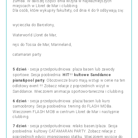
zumba
. W dalszej części dnia wizyta w najważniejszych
miejscach w Lloret de Mar i clubbing.
Dla osób, które wykupiły fakultety, od dnia 4 do 9 odbywają się:
wycieczka do Barcelony
,
Waterworld Lloret de Mar
,
rejs do Tossa de Mar, Marineland,
catamaran party
5 dzień
- sesja przedpołudniowa: plaża basen lub
zawody
sportowe
. Sesja poobiednia:
HIT
!!!
kultowe Sanddance
piana&pool party
. Obozowicze biuro mają wstęp w cenie na ten
odlotowy event
!!! Zobacz relacje z poprzednich wizyt w
Sanddance
. Wieczorem animacja sportowo-taneczna i clubbing.
6 dzień
- sesja przedpołudniowa: plaża/basen lub kurs
samoobrony. Sesja poobiednia: trening do
FLASH MOBa
.
Wieczorem
FLASH MOB
w centrum Lloret de Mar i następnie
clubbing.
7 dzień
- sesja przedpołudniowa: relaks basen/plaża. Sesja
poobiednia: kultowy
CATAMARAN PARTY
. Zobacz relacje z
poprzednich edycji
imprezowego statku
. Wieczorem wyjście do