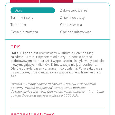
Opis
Zakwaterowanie
Terminy
i ceny
Zniżki
i dopłaty
Transport
Cena
zawiera
Cena
nie zawiera
Opcje
fakultatywne
OPIS
Hotel Clipper
jest usytuowany w kurorcie Lloret de Mar,
zaledwie 10 minut spacerem od plaży. To hotel o bardzo
podstawowym standardzie i wyposażeniu. Dedykowany jest dla
niewymagających klientów. Klimatyzacja nie jest dostępna.
Oferuje odkryte baseny z tarasem do opalania. Pokoje dwu oraz
trzyosobowe, prosto urządzone i wyposażone w łazienkę oraz
sejf.
UWAGA !!! Osoby chcące mieszkać w pokoju 2-osobowym
powinny wybrać tę opcję zakwaterowania podczas
dokonywania rezerwacji (zakwaterowanie, obok terminu). Cena
pokoju 2-osobowego jest wyższa o 1000 PLN.
PROGRAM RAMOWY