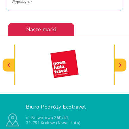
Wypoczynek
Nasze marki
Biuro Podróży Ecotravel
ul. Bulwarowa 35D/42,
31-751 Kraków (Nowa Huta)