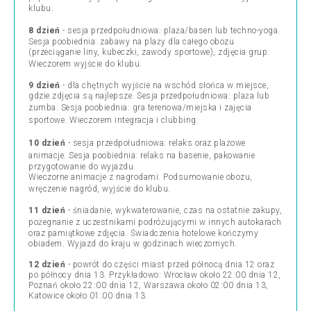
klubu.
8 dzień
- sesja przedpołudniowa: plaża/basen lub
techno-yoga
.
Sesja poobiednia: zabawy na plaży dla całego obozu
(przeciąganie liny, kubeczki, zawody sportowe), zdjęcia grup.
Wieczorem
wyjście do klubu
.
9 dzień
- dla chętnych wyjście na wschód słońca w miejsce,
gdzie zdjęcia są najlepsze. Sesja przedpołudniowa: plaża lub
zumba. Sesja poobiednia: gra terenowa/miejska i
zajęcia
sportowe
. Wieczorem integracja i clubbing.
10 dzień
- sesja przedpołudniowa: relaks oraz
plażowe
animacje
. Sesja poobiednia: relaks na basenie, pakowanie
przygotowanie do wyjazdu.
Wieczorne animacje z nagrodami. Podsumowanie obozu,
wręczenie nagród,
wyjście do klubu
.
11 dzień
- śniadanie, wykwaterowanie, czas na ostatnie zakupy,
pożegnanie z uczestnikami podróżującymi w innych autokarach
oraz pamiątkowe zdjęcia. Świadczenia hotelowe kończymy
obiadem. Wyjazd do kraju w godzinach wieczornych.
12 dzień
- powrót do części miast przed północą dnia 12 oraz
po północy dnia 13. Przykładowo: Wrocław około 22:00 dnia 12,
Poznań około 22:00 dnia 12, Warszawa około 02:00 dnia 13,
Katowice około 01:00 dnia 13.