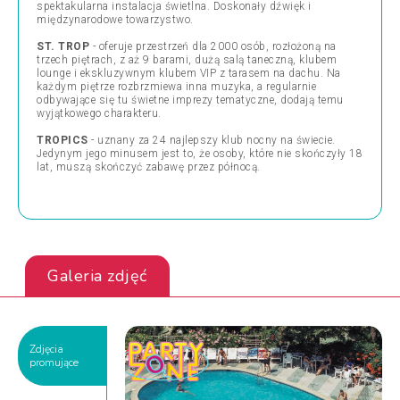
spektakularna instalacja świetlna. Doskonały dźwięk i
międzynarodowe towarzystwo.
ST. TROP
- oferuje przestrzeń dla 2000 osób, rozłożoną na
trzech piętrach, z aż 9 barami, dużą salą taneczną, klubem
lounge i ekskluzywnym klubem VIP z tarasem na dachu. Na
każdym piętrze rozbrzmiewa inna muzyka, a regularnie
odbywające się tu świetne imprezy tematyczne, dodają temu
wyjątkowego charakteru.
TROPICS
- uznany za 24 najlepszy klub nocny na świecie.
Jedynym jego minusem jest to, że osoby, które nie skończyły 18
lat, muszą skończyć zabawę przez północą.
Galeria zdjęć
Zdjęcia
promujące