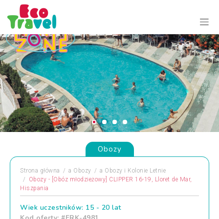
Obozy
Strona główna
a
Obozy
a
Obozy i Kolonie Letnie
Obozy - [Obóz młodzieżowy] CLIPPER 16-19, Lloret de Mar,
Hiszpania
Wiek uczestników: 15 - 20 lat
Kod oferty: #FRK-4981