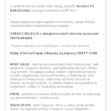
2 ostatnie turnusy będą miały okazję wyjazdu
na mecz FC
BARCELONA
na nowym stadionie CAMP NOU.
Nasza kreatywna kadra zapewni moc atrakcji, dzięki którym
impreza będzie niezapomnianą przygodą !
ZOBACZ RELACJE z ubiegłorocznych obozów na naszym
INSTAGRAMIE
Program ramowy jest orientacyjny i może ulec zmianie.
Kluby, w których będą odbywały się imprezy PARTY ZONE:
MOEF GAGA
- najchętniej odwiedzany klub młodzieżowy. Sala
główna to świątynia dźwięku, zaprojektowana dla tych, którzy
żyją rytmem. Wciągający pokaz świateł i najnowocześniejszy
system nagłośnienia tworzą atmosferę, w której każdy rytm
rezonuje w Twojej duszy. Odetchnąć od tłumu można na
tarasie, na drugim piętrze. To idealne miejsce na spotkanie ze
znajomymi i relaks w swobodnej atmosferze.
PRIVE
- położony w samym centrum Lloret de Mar. Tu odbywają
się głośne koncerty i wielkie eventy.
REVOLUTION
- obok Tropicsa i Prive, w sercu Lloret de Mar,
mieści się najwiekszy klub w mieście. Lasery, Megatron i