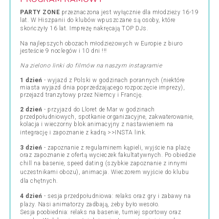
PARTY ZONE
przeznaczona jest wyłącznie dla młodzieży 16-19
lat. W Hiszpanii do klubów wpuszczane są osoby, które
skończyły 16 lat. Imprezę nakręcają
TOP DJs
.
Na najlepszych obozach młodzieżowych w Europie z biuro
jesteście 9 noclegów i 10 dni !!!
Na zielono linki do filmów na naszym instagramie
1 dzień
- wyjazd z Polski w godzinach porannych (niektóre
miasta wyjazd dnia poprzedzającego rozpoczęcie imprezy),
przejazd tranzytowy przez Niemcy i Francję.
2 dzień
- przyjazd do Lloret de Mar w godzinach
przedpołudniowych, spotkanie organizacyjne, zakwaterowanie,
kolacja i wieczorny blok animacyjny z nastawieniem na
integrację i
zapoznanie z kadrą >>INSTA link
.
3 dzień
- zapoznanie z regulaminem kąpieli, wyjście na plażę
oraz zapoznanie z ofertą wycieczek fakultatywnych. Po obiedzie
chill na basenie,
speed dating
(szybkie zapoznanie z innymi
uczestnikami obozu), animacja. Wieczorem
wyjście do klubu
dla chętnych
.
4 dzień
- sesja przedpołudniowa: relaks oraz gry i zabawy na
plaży.
Nasi animatorzy zadbają, żeby było wesoło
.
Sesja poobiednia: relaks na basenie, turniej sportowy oraz