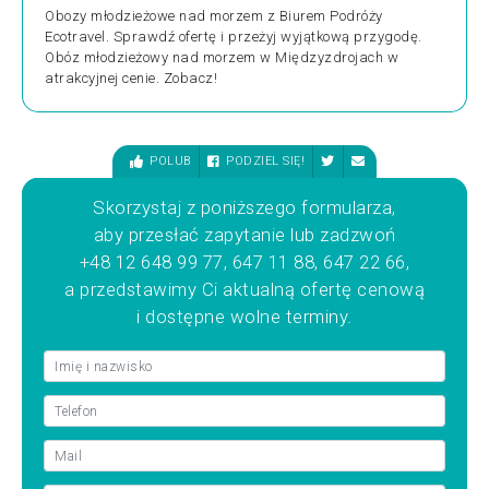
Obozy młodzieżowe nad morzem z Biurem Podróży
Ecotravel. Sprawdź ofertę i przeżyj wyjątkową przygodę.
Obóz młodzieżowy nad morzem w Międzyzdrojach w
atrakcyjnej cenie. Zobacz!
POLUB
PODZIEL SIĘ!
Skorzystaj z poniższego formularza,
aby przesłać zapytanie lub zadzwoń
+48 12 648 99 77, 647 11 88, 647 22 66,
a przedstawimy Ci aktualną ofertę cenową
i dostępne wolne terminy.