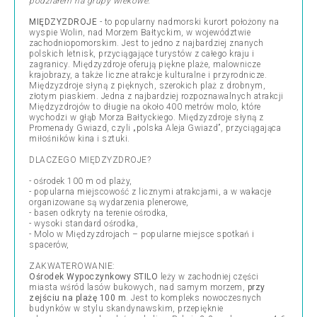
podziałem na grupy wiekowe.
MIĘDZYZDROJE
- to popularny nadmorski kurort położony na
wyspie Wolin, nad Morzem Bałtyckim, w województwie
zachodniopomorskim. Jest to jedno z najbardziej znanych
polskich letnisk, przyciągające turystów z całego kraju i
zagranicy. Międzyzdroje oferują piękne plaże, malownicze
krajobrazy, a także liczne atrakcje kulturalne i przyrodnicze.
Międzyzdroje słyną z pięknych, szerokich plaż z drobnym,
złotym piaskiem. Jedna z najbardziej rozpoznawalnych atrakcji
Międzyzdrojów to długie na około 400 metrów molo, które
wychodzi w głąb Morza Bałtyckiego. Międzyzdroje słyną z
Promenady Gwiazd, czyli „polska Aleja Gwiazd”, przyciągająca
miłośników kina i sztuki.
DLACZEGO MIĘDZYZDROJE?
- ośrodek 100 m od plaży,
- popularna miejscowość z licznymi atrakcjami, a w wakacje
organizowane są wydarzenia plenerowe,
- basen odkryty na terenie ośrodka,
- wysoki standard ośrodka,
- Molo w Międzyzdrojach – popularne miejsce spotkań i
spacerów,
ZAKWATEROWANIE:
Ośrodek Wypoczynkowy STILO
leży w zachodniej części
miasta wśród lasów bukowych, nad samym morzem,
przy
zejściu na plażę 100 m
. Jest to kompleks nowoczesnych
budynków w stylu skandynawskim, przepięknie