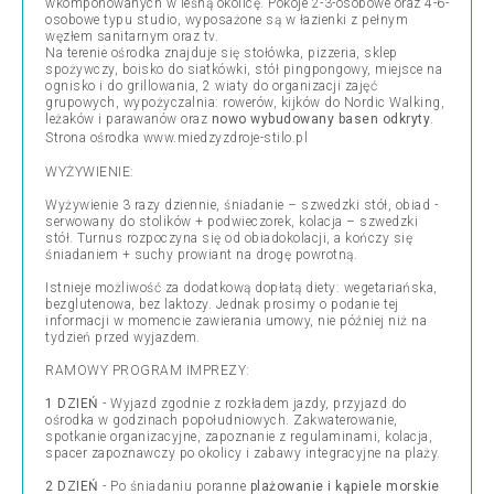
wkomponowanych w leśną okolicę. Pokoje 2-3-osobowe oraz 4-6-
osobowe typu studio, wyposażone są w łazienki z pełnym
węzłem sanitarnym oraz tv.
Na terenie ośrodka znajduje się stołówka, pizzeria, sklep
spożywczy, boisko do siatkówki, stół pingpongowy, miejsce na
ognisko i do grillowania, 2 wiaty do organizacji zajęć
grupowych, wypożyczalnia: rowerów, kijków do Nordic Walking,
leżaków i parawanów oraz
nowo wybudowany basen odkryty
.
Strona ośrodka
www.miedzyzdroje-stilo.pl
WYŻYWIENIE:
Wyżywienie 3 razy dziennie, śniadanie – szwedzki stół, obiad -
serwowany do stolików + podwieczorek, kolacja – szwedzki
stół. Turnus rozpoczyna się od obiadokolacji, a kończy się
śniadaniem + suchy prowiant na drogę powrotną.
Istnieje możliwość za dodatkową dopłatą diety: wegetariańska,
bezglutenowa, bez laktozy. Jednak prosimy o podanie tej
informacji w momencie zawierania umowy, nie później niż na
tydzień przed wyjazdem.
RAMOWY PROGRAM IMPREZY:
1 DZIEŃ
- Wyjazd zgodnie z rozkładem jazdy, przyjazd do
ośrodka w godzinach popołudniowych. Zakwaterowanie,
spotkanie organizacyjne, zapoznanie z regulaminami, kolacja,
spacer zapoznawczy po okolicy i zabawy integracyjne na plaży.
2 DZIEŃ
- Po śniadaniu poranne
plażowanie i kąpiele morskie