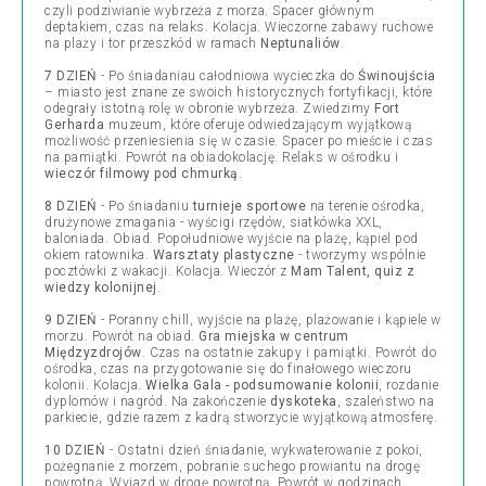
czyli podziwianie wybrzeża z morza. Spacer głównym
deptakiem, czas na relaks. Kolacja. Wieczorne zabawy ruchowe
na plaży i tor przeszkód w ramach
Neptunaliów
.
7 DZIEŃ
- Po śniadaniau całodniowa wycieczka do
Świnoujścia
– miasto jest znane ze swoich historycznych fortyfikacji, które
odegrały istotną rolę w obronie wybrzeża. Zwiedzimy
Fort
Gerharda
muzeum, które oferuje odwiedzającym wyjątkową
możliwość przeniesienia się w czasie. Spacer po mieście i czas
na pamiątki. Powrót na obiadokolację. Relaks w ośrodku i
wieczór filmowy pod chmurką
.
8 DZIEŃ
- Po śniadaniu
turnieje sportowe
na terenie ośrodka,
drużynowe zmagania - wyścigi rzędów, siatkówka XXL,
baloniada. Obiad. Popołudniowe wyjście na plażę, kąpiel pod
okiem ratownika.
Warsztaty plastyczne
- tworzymy wspólnie
pocztówki z wakacji. Kolacja. Wieczór z
Mam Talent, quiz z
wiedzy kolonijnej
.
9 DZIEŃ
- Poranny chill, wyjście na plażę, plażowanie i kąpiele w
morzu. Powrót na obiad.
Gra miejska w centrum
Międzyzdrojów
. Czas na ostatnie zakupy i pamiątki. Powrót do
ośrodka, czas na przygotowanie się do finałowego wieczoru
kolonii. Kolacja.
Wielka Gala - podsumowanie kolonii
, rozdanie
dyplomów i nagród. Na zakończenie
dyskoteka
, szaleństwo na
parkiecie, gdzie razem z kadrą stworzycie wyjątkową atmosferę.
10 DZIEŃ
- Ostatni dzień śniadanie, wykwaterowanie z pokoi,
pożegnanie z morzem, pobranie suchego prowiantu na drogę
powrotną. Wyjazd w drogę powrotną. Powrót w godzinach