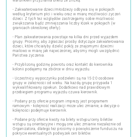
warunkiem przyznania biletu ze zniżką.
- Zakwaterowanie dzieci/młodzieży odbywa się w pokojach
według kryterium płci i wieku oraz w miarę możliwości życzeń
dzieci. Z tych też względów zastrzegamy sobie możliwość
zwiększania bądź zmniejszania liczby łóżek w pokojach (w
granicach określonej oferty).
- Plan zakwaterowania powstaje na kilka dni przed wyjazdem
grupy. Prosimy, aby zgłaszać prośby dotyczące zakwaterowania
dzieci, które chciałyby dzielić pokój ze znajomymi dziećmi
mailowo w miarę jak najwcześniej, abyśmy mogli uwzględnić
Państwa życzenia.
- Przybliżoną godzinę powrotu oraz kontakt do kierownika
kolonii podajemy na zbiórce w dniu wyjazdu.
- Uczestnicy wypoczynku podzieleni są na 15-20 osobowe
grupy w zależności od wieku. Na każdą grupę przypada 1
wykwalifikowany opiekun. Dodatkowo nad prawidłowym
przebiegiem programu wyjazdu czuwa kierownik.
- Podany przy ofercie program imprezy jest programem
ramowym - kolejność realizacji może ulec zmianie, a decyzje o
kolejności podejmuje kierownik.
- Podane przy ofercie kwoty na bilety wstępu/ceny biletów
wstępu są orientacyjne i mogą one ulec zmianie niezależnie od
Organizatora, dlatego też prosimy o powiększenie funduszu na
pokrycie ewentualnych podwyżek cen biletów.