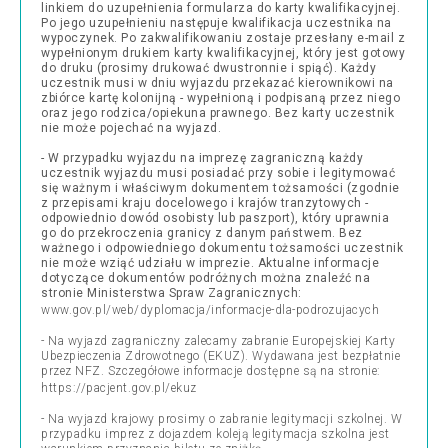
linkiem do uzupełnienia formularza do karty kwalifikacyjnej.
Po jego uzupełnieniu następuje kwalifikacja uczestnika na
wypoczynek. Po zakwalifikowaniu zostaje przesłany e-mail z
wypełnionym drukiem karty kwalifikacyjnej, który jest gotowy
do druku (prosimy drukować dwustronnie i spiąć). Każdy
uczestnik musi w dniu wyjazdu przekazać kierownikowi na
zbiórce kartę kolonijną - wypełnioną i podpisaną przez niego
oraz jego rodzica/opiekuna prawnego. Bez karty uczestnik
nie może pojechać na wyjazd.
- W przypadku wyjazdu na imprezę zagraniczną każdy
uczestnik wyjazdu musi posiadać przy sobie i legitymować
się ważnym i właściwym dokumentem tożsamości (zgodnie
z przepisami kraju docelowego i krajów tranzytowych -
odpowiednio dowód osobisty lub paszport), który uprawnia
go do przekroczenia granicy z danym państwem. Bez
ważnego i odpowiedniego dokumentu tożsamości uczestnik
nie może wziąć udziału w imprezie. Aktualne informacje
dotyczące dokumentów podróżnych można znaleźć na
stronie Ministerstwa Spraw Zagranicznych:
www.gov.pl/web/dyplomacja/informacje-dla-podrozujacych
- Na wyjazd zagraniczny zalecamy zabranie Europejskiej Karty
Ubezpieczenia Zdrowotnego (EKUZ). Wydawana jest bezpłatnie
przez NFZ. Szczegółowe informacje dostępne są na stronie:
https://pacjent.gov.pl/ekuz
- Na wyjazd krajowy prosimy o zabranie legitymacji szkolnej. W
przypadku imprez z dojazdem koleją legitymacja szkolna jest