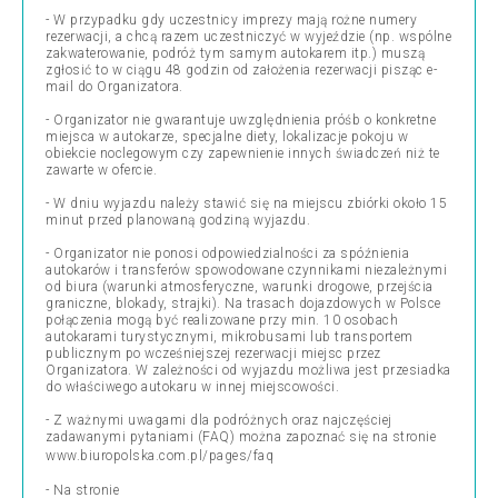
- W przypadku gdy uczestnicy imprezy mają rożne numery
rezerwacji, a chcą razem uczestniczyć w wyjeździe (np. wspólne
zakwaterowanie, podróż tym samym autokarem itp.) muszą
zgłosić to w ciągu 48 godzin od założenia rezerwacji pisząc e-
mail do Organizatora.
- Organizator nie gwarantuje uwzględnienia próśb o konkretne
miejsca w autokarze, specjalne diety, lokalizacje pokoju w
obiekcie noclegowym czy zapewnienie innych świadczeń niż te
zawarte w ofercie.
- W dniu wyjazdu należy stawić się na miejscu zbiórki około 15
minut przed planowaną godziną wyjazdu.
- Organizator nie ponosi odpowiedzialności za spóźnienia
autokarów i transferów spowodowane czynnikami niezależnymi
od biura (warunki atmosferyczne, warunki drogowe, przejścia
graniczne, blokady, strajki). Na trasach dojazdowych w Polsce
połączenia mogą być realizowane przy min. 10 osobach
autokarami turystycznymi, mikrobusami lub transportem
publicznym po wcześniejszej rezerwacji miejsc przez
Organizatora. W zależności od wyjazdu możliwa jest przesiadka
do właściwego autokaru w innej miejscowości.
- Z ważnymi uwagami dla podróżnych oraz najczęściej
zadawanymi pytaniami (FAQ) można zapoznać się na stronie
www.biuropolska.com.pl/pages/faq
- Na stronie