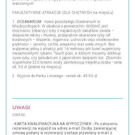
wieczornych.
FAKULTATYWNE ATRAKCJE (DLA CHĘTNYCH na miejscu):
1.
OCEANARIUM
- nowo powstałego Oceanarium w
Międzyzdrojach. W obiekcie o powierzchni 3000m2 jest
możliwość zobaczyć ryby z najdalszych zakątków świata –
drapieżne rekiny i mureny, przepięknie ubarwione ryby raf
koralowych – błazenki, rogatnice, ustniczki oraz słodkowodne
piękności – jesiotry, cichle, arapaimy oraz wiele innych. Bez
wątpienia jedną z atrakcji jest 16 metrowy pół tunel wypełniony
niesamowitymi rybami. Touch pool, w którym możemy dotknąć
żywe ryby, czy paludarium z japońskimi karpiami koi. Zbiorniki
wypełnione 220 tonami wody zainteresują niejedną osobę - cena
ok. 50 zł (płatne na miejscu).
2. Wyjście do Parku Linowego - cenak ok. 45-50 zł.
UWAGI
UWAGI:
- KARTA KWALIFIKACYJNA NA WYPOCZYNEK - Po założeniu
rezerwacji na wyjazd na adres e-mail Osoby zawierającej
umowę podany w rezerwacji zostaje przesłany e-mail z