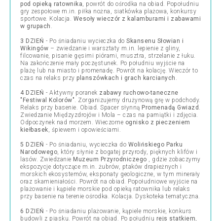
pod opieką ratownika
, powrót do ośrodka na obiad. Popołudniu
gry zespołowe m.in. piłka nożna, siatkówka plażowa, konkursy
sportowe. Kolacja.
Wesoły wieczór z kalamburami i zabawami
w grupach
.
3 DZIEŃ
- Po śniadaniu wycieczka do
Skansenu Słowian i
Wikingów
– zwiedzanie i warsztaty m.in. lepienie z gliny,
filcowanie, pisanie gęsimi piórami, musztra, strzelanie z łuku.
Na zakończenie mały poczęstunek. Po południu wyjście na
plażę lub na miasto i promenadę. Powrót na kolację. Wieczór to
czas na relaks przy
planszówkach i grach karcianych
.
4 DZIEŃ
- Aktywny poranek
zabawy ruchowo-taneczne
"Festiwal Kolorów"
. Zorganizujemy drużynową grę w podchody.
Relaks przy basenie. Obiad. Spacer słynną
Promenadą Gwiazd
.
Zwiedzanie Międzyzdrojów i Mola – czas na pamiątki i zdjęcia.
Odpoczynek nad morzem. Wieczorne
ognisko z pieczeniem
kiełbasek
, śpiewem i opowieściami.
5 DZIEŃ
- Po śniadaniu, wycieczka do
Wolińskiego Parku
Narodowego
, który słynie z bogatej przyrody, pięknych klifów i
lasów. Zwiedzanie
Muzeum Przyrodniczego
, gdzie zobaczymy
ekspozycje dotyczące m.in. żubrów, ptaków drapieżnych i
morskich ekosystemów, eksponaty geologiczne, w tym minerały
oraz skamieniałości. Powrót na obiad. Popołudniowe wyjście na
plażowanie i kąpiele morskie pod opieką ratownika lub relaks
przy basenie na terenie ośrodka. Kolacja. Dyskoteka tematyczna.
6 DZIEŃ
- Po śniadaniu plażowanie, kąpiele morskie, konkurs
budowli z piasku. Powrót na obiad. Po południu
rejs statkiem
,