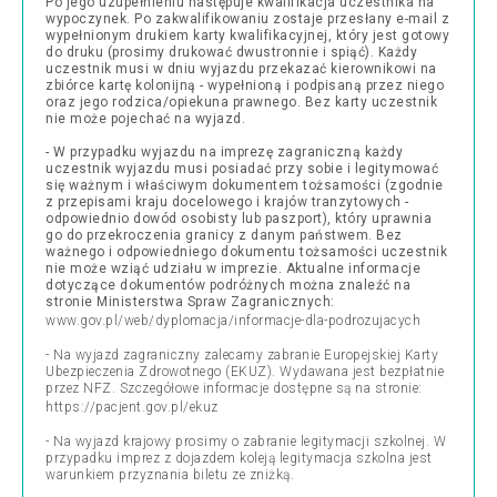
Po jego uzupełnieniu następuje kwalifikacja uczestnika na
wypoczynek. Po zakwalifikowaniu zostaje przesłany e-mail z
wypełnionym drukiem karty kwalifikacyjnej, który jest gotowy
do druku (prosimy drukować dwustronnie i spiąć). Każdy
uczestnik musi w dniu wyjazdu przekazać kierownikowi na
zbiórce kartę kolonijną - wypełnioną i podpisaną przez niego
oraz jego rodzica/opiekuna prawnego. Bez karty uczestnik
nie może pojechać na wyjazd.
- W przypadku wyjazdu na imprezę zagraniczną każdy
uczestnik wyjazdu musi posiadać przy sobie i legitymować
się ważnym i właściwym dokumentem tożsamości (zgodnie
z przepisami kraju docelowego i krajów tranzytowych -
odpowiednio dowód osobisty lub paszport), który uprawnia
go do przekroczenia granicy z danym państwem. Bez
ważnego i odpowiedniego dokumentu tożsamości uczestnik
nie może wziąć udziału w imprezie. Aktualne informacje
dotyczące dokumentów podróżnych można znaleźć na
stronie Ministerstwa Spraw Zagranicznych:
www.gov.pl/web/dyplomacja/informacje-dla-podrozujacych
- Na wyjazd zagraniczny zalecamy zabranie Europejskiej Karty
Ubezpieczenia Zdrowotnego (EKUZ). Wydawana jest bezpłatnie
przez NFZ. Szczegółowe informacje dostępne są na stronie:
https://pacjent.gov.pl/ekuz
- Na wyjazd krajowy prosimy o zabranie legitymacji szkolnej. W
przypadku imprez z dojazdem koleją legitymacja szkolna jest
warunkiem przyznania biletu ze zniżką.