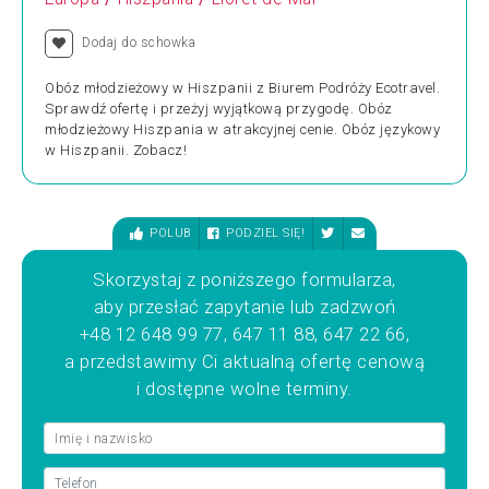
Dodaj do schowka
Obóz młodzieżowy w Hiszpanii z Biurem Podróży Ecotravel.
Sprawdź ofertę i przeżyj wyjątkową przygodę. Obóz
młodzieżowy Hiszpania w atrakcyjnej cenie. Obóz językowy
w Hiszpanii. Zobacz!
POLUB
PODZIEL SIĘ!
Skorzystaj z poniższego formularza,
aby przesłać zapytanie lub zadzwoń
+48 12 648 99 77, 647 11 88, 647 22 66,
a przedstawimy Ci aktualną ofertę cenową
i dostępne wolne terminy.