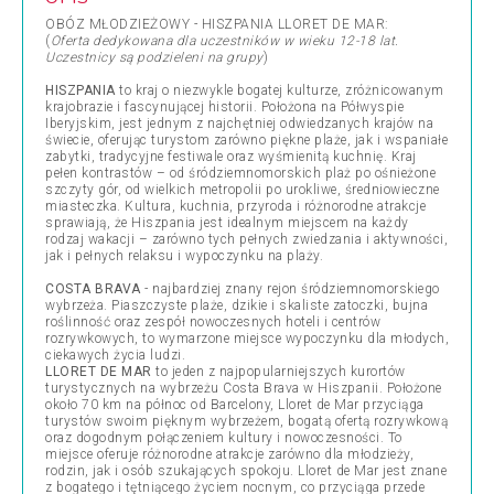
OBÓZ MŁODZIEŻOWY - HISZPANIA LLORET DE MAR:
(
Oferta dedykowana dla uczestników w wieku 12-18 lat.
Uczestnicy są podzieleni na grupy
)
HISZPANIA
to kraj o niezwykle bogatej kulturze, zróżnicowanym
krajobrazie i fascynującej historii. Położona na Półwyspie
Iberyjskim, jest jednym z najchętniej odwiedzanych krajów na
świecie, oferując turystom zarówno piękne plaże, jak i wspaniałe
zabytki, tradycyjne festiwale oraz wyśmienitą kuchnię. Kraj
pełen kontrastów – od śródziemnomorskich plaż po ośnieżone
szczyty gór, od wielkich metropolii po urokliwe, średniowieczne
miasteczka. Kultura, kuchnia, przyroda i różnorodne atrakcje
sprawiają, że Hiszpania jest idealnym miejscem na każdy
rodzaj wakacji – zarówno tych pełnych zwiedzania i aktywności,
jak i pełnych relaksu i wypoczynku na plaży.
COSTA BRAVA
- najbardziej znany rejon śródziemnomorskiego
wybrzeża. Piaszczyste plaże, dzikie i skaliste zatoczki, bujna
roślinność oraz zespół nowoczesnych hoteli i centrów
rozrywkowych, to wymarzone miejsce wypoczynku dla młodych,
ciekawych życia ludzi.
LLORET DE MAR
to jeden z najpopularniejszych kurortów
turystycznych na wybrzeżu Costa Brava w Hiszpanii. Położone
około 70 km na północ od Barcelony, Lloret de Mar przyciąga
turystów swoim pięknym wybrzeżem, bogatą ofertą rozrywkową
oraz dogodnym połączeniem kultury i nowoczesności. To
miejsce oferuje różnorodne atrakcje zarówno dla młodzieży,
rodzin, jak i osób szukających spokoju. Lloret de Mar jest znane
z bogatego i tętniącego życiem nocnym, co przyciąga przede