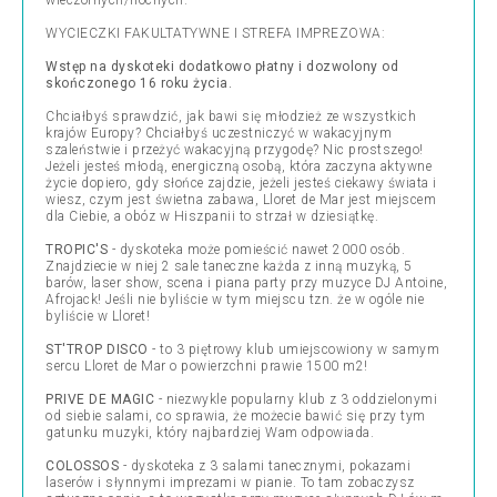
wieczornych/nocnych.
WYCIECZKI FAKULTATYWNE I STREFA IMPREZOWA:
Wstęp na dyskoteki dodatkowo płatny i dozwolony od
skończonego 16 roku życia.
Chciałbyś sprawdzić, jak bawi się młodzież ze wszystkich
krajów Europy? Chciałbyś uczestniczyć w wakacyjnym
szaleństwie i przeżyć wakacyjną przygodę? Nic prostszego!
Jeżeli jesteś młodą, energiczną osobą, która zaczyna aktywne
życie dopiero, gdy słońce zajdzie, jeżeli jesteś ciekawy świata i
wiesz, czym jest świetna zabawa, Lloret de Mar jest miejscem
dla Ciebie, a obóz w Hiszpanii to strzał w dziesiątkę.
TROPIC'S
- dyskoteka może pomieścić nawet 2000 osób.
Znajdziecie w niej 2 sale taneczne każda z inną muzyką, 5
barów, laser show, scena i piana party przy muzyce DJ Antoine,
Afrojack! Jeśli nie byliście w tym miejscu tzn. że w ogóle nie
byliście w Lloret!
ST'TROP DISCO
- to 3 piętrowy klub umiejscowiony w samym
sercu Lloret de Mar o powierzchni prawie 1500 m2!
PRIVE DE MAGIC
- niezwykle popularny klub z 3 oddzielonymi
od siebie salami, co sprawia, że możecie bawić się przy tym
gatunku muzyki, który najbardziej Wam odpowiada.
COLOSSOS
- dyskoteka z 3 salami tanecznymi, pokazami
laserów i słynnymi imprezami w pianie. To tam zobaczysz