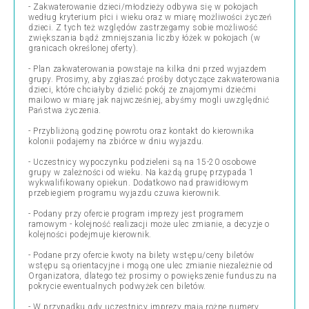
- Zakwaterowanie dzieci/młodzieży odbywa się w pokojach
według kryterium płci i wieku oraz w miarę możliwości życzeń
dzieci. Z tych też względów zastrzegamy sobie możliwość
zwiększania bądź zmniejszania liczby łóżek w pokojach (w
granicach określonej oferty).
- Plan zakwaterowania powstaje na kilka dni przed wyjazdem
grupy. Prosimy, aby zgłaszać prośby dotyczące zakwaterowania
dzieci, które chciałyby dzielić pokój ze znajomymi dziećmi
mailowo w miarę jak najwcześniej, abyśmy mogli uwzględnić
Państwa życzenia.
- Przybliżoną godzinę powrotu oraz kontakt do kierownika
kolonii podajemy na zbiórce w dniu wyjazdu.
- Uczestnicy wypoczynku podzieleni są na 15-20 osobowe
grupy w zależności od wieku. Na każdą grupę przypada 1
wykwalifikowany opiekun. Dodatkowo nad prawidłowym
przebiegiem programu wyjazdu czuwa kierownik.
- Podany przy ofercie program imprezy jest programem
ramowym - kolejność realizacji może ulec zmianie, a decyzje o
kolejności podejmuje kierownik.
- Podane przy ofercie kwoty na bilety wstępu/ceny biletów
wstępu są orientacyjne i mogą one ulec zmianie niezależnie od
Organizatora, dlatego też prosimy o powiększenie funduszu na
pokrycie ewentualnych podwyżek cen biletów.
- W przypadku gdy uczestnicy imprezy mają rożne numery