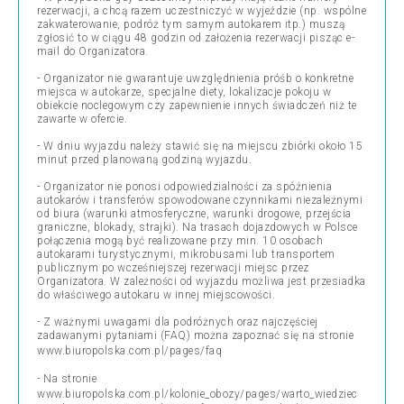
rezerwacji, a chcą razem uczestniczyć w wyjeździe (np. wspólne
zakwaterowanie, podróż tym samym autokarem itp.) muszą
zgłosić to w ciągu 48 godzin od założenia rezerwacji pisząc e-
mail do Organizatora.
- Organizator nie gwarantuje uwzględnienia próśb o konkretne
miejsca w autokarze, specjalne diety, lokalizacje pokoju w
obiekcie noclegowym czy zapewnienie innych świadczeń niż te
zawarte w ofercie.
- W dniu wyjazdu należy stawić się na miejscu zbiórki około 15
minut przed planowaną godziną wyjazdu.
- Organizator nie ponosi odpowiedzialności za spóźnienia
autokarów i transferów spowodowane czynnikami niezależnymi
od biura (warunki atmosferyczne, warunki drogowe, przejścia
graniczne, blokady, strajki). Na trasach dojazdowych w Polsce
połączenia mogą być realizowane przy min. 10 osobach
autokarami turystycznymi, mikrobusami lub transportem
publicznym po wcześniejszej rezerwacji miejsc przez
Organizatora. W zależności od wyjazdu możliwa jest przesiadka
do właściwego autokaru w innej miejscowości.
- Z ważnymi uwagami dla podróżnych oraz najczęściej
zadawanymi pytaniami (FAQ) można zapoznać się na stronie
www.biuropolska.com.pl/pages/faq
- Na stronie
www.biuropolska.com.pl/kolonie_obozy/pages/warto_wiedziec