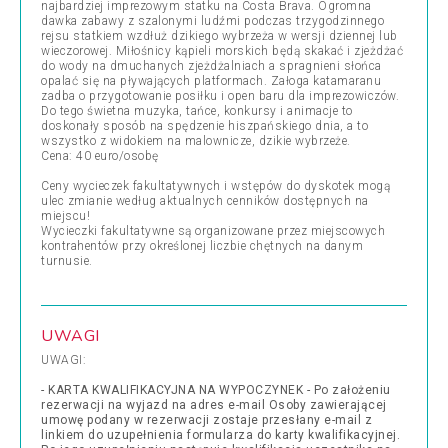
najbardziej imprezowym statku na Costa Brava. Ogromna
dawka zabawy z szalonymi ludźmi podczas trzygodzinnego
rejsu statkiem wzdłuż dzikiego wybrzeża w wersji dziennej lub
wieczorowej. Miłośnicy kąpieli morskich będą skakać i zjeżdżać
do wody na dmuchanych zjeżdżalniach a spragnieni słońca
opalać się na pływających platformach. Załoga katamaranu
zadba o przygotowanie posiłku i open baru dla imprezowiczów.
Do tego świetna muzyka, tańce, konkursy i animacje to
doskonały sposób na spędzenie hiszpańskiego dnia, a to
wszystko z widokiem na malownicze, dzikie wybrzeże.
Cena: 40 euro/osobę
Ceny wycieczek fakultatywnych i wstępów do dyskotek mogą
ulec zmianie według aktualnych cenników dostępnych na
miejscu!
Wycieczki fakultatywne są organizowane przez miejscowych
kontrahentów przy określonej liczbie chętnych na danym
turnusie.
UWAGI
UWAGI:
- KARTA KWALIFIKACYJNA NA WYPOCZYNEK - Po założeniu
rezerwacji na wyjazd na adres e-mail Osoby zawierającej
umowę podany w rezerwacji zostaje przesłany e-mail z
linkiem do uzupełnienia formularza do karty kwalifikacyjnej.