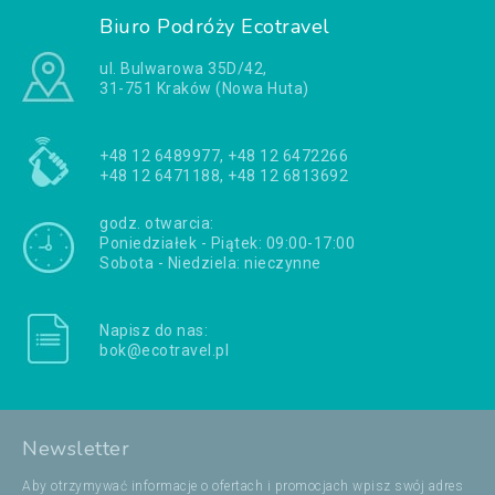
Biuro Podróży Ecotravel
ul. Bulwarowa 35D/42,
31-751 Kraków (Nowa Huta)
+48 12 6489977, +48 12 6472266
+48 12 6471188, +48 12 6813692
godz. otwarcia:
Poniedziałek - Piątek: 09:00-17:00
Sobota - Niedziela: nieczynne
Napisz do nas:
bok@ecotravel.pl
Newsletter
Aby otrzymywać informacje o ofertach i promocjach wpisz swój adres