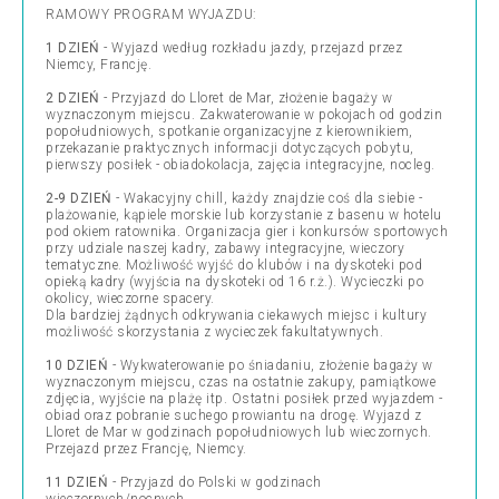
RAMOWY PROGRAM WYJAZDU:
1 DZIEŃ
- Wyjazd według rozkładu jazdy, przejazd przez
Niemcy, Francję.
2 DZIEŃ
- Przyjazd do Lloret de Mar, złożenie bagaży w
wyznaczonym miejscu. Zakwaterowanie w pokojach od godzin
popołudniowych, spotkanie organizacyjne z kierownikiem,
przekazanie praktycznych informacji dotyczących pobytu,
pierwszy posiłek - obiadokolacja, zajęcia integracyjne, nocleg.
2-9 DZIEŃ
- Wakacyjny chill, każdy znajdzie coś dla siebie -
plażowanie, kąpiele morskie lub korzystanie z basenu w hotelu
pod okiem ratownika. Organizacja gier i konkursów sportowych
przy udziale naszej kadry, zabawy integracyjne, wieczory
tematyczne. Możliwość wyjść do klubów i na dyskoteki pod
opieką kadry (wyjścia na dyskoteki od 16 r.ż.). Wycieczki po
okolicy, wieczorne spacery.
Dla bardziej żądnych odkrywania ciekawych miejsc i kultury
możliwość skorzystania z wycieczek fakultatywnych.
10 DZIEŃ
- Wykwaterowanie po śniadaniu, złożenie bagaży w
wyznaczonym miejscu, czas na ostatnie zakupy, pamiątkowe
zdjęcia, wyjście na plażę itp. Ostatni posiłek przed wyjazdem -
obiad oraz pobranie suchego prowiantu na drogę. Wyjazd z
Lloret de Mar w godzinach popołudniowych lub wieczornych.
Przejazd przez Francję, Niemcy.
11 DZIEŃ
- Przyjazd do Polski w godzinach