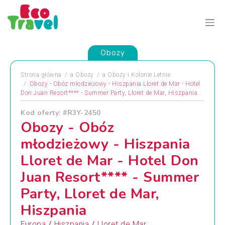
Obozy
Strona główna
a
Obozy
a
Obozy i Kolonie Letnie
Obozy - Obóz młodzieżowy - Hiszpania Lloret de Mar - Hotel
Don Juan Resort**** - Summer Party, Lloret de Mar, Hiszpania
Kod oferty: #R3Y-2450
Obozy - Obóz
młodzieżowy - Hiszpania
Lloret de Mar - Hotel Don
Juan Resort**** - Summer
Party, Lloret de Mar,
Hiszpania
/
/
Europa
Hiszpania
Lloret de Mar