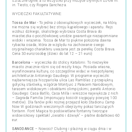
sztuczne ognie, a to wszystko przy muzyce słynnych DJ-ów m.
in. Tiesto, czy Rogera Sanchez-a.
WYCIECZKI FAKULTATYWNE:
Tossa de Mar
- To jedna z obowiązkowych wycieczek, na którą
nie można się wybrać bez stroju kąpielowego i aparatu. Rejs
wzdłuż dzikiego, skalistego wybrzeża Costa Brava do
miasteczka o pocztówkowej urodzie gwarantuje niezapomniane
widoki i wrażenia. Tossa de Mar to pięknie położona dawna
rybacka osada, która ze względu na zachowanie swego
oryginalnego charakteru uważana jest za perełkę Costa Brava.
Cena 30 euro/osobę (dzieci do lat 12 – 21 euro)
Barcelona
– wycieczka do stolicy Katalonii. To niezwykłe
miasto znacznie różni się od reszty kraju. Posiada własna,
wyrafinowana kulturę, co szczególnie widać w niespotykanej
architekturze Antoniego Gaudiego. W programie wycieczki:
najbarwniejsza hiszpańska ulica Las Ramblas z przepiękną
gotycką starówką, wzgórze Montjuic z Pałacem Narodowym,
tarasem widokowym i obiektami olimpijskimi, perełki Antonio
Gaudiego: Casa Batllo, Casa Milla i wreszcie największa z nich
– Sagrada Familia (imponujący kościół sięgający powyżej 100
metrów). Dla fanów piłki nożnej przejazd koło Stadionu Camp
Now W godzinach wieczornych obejrzymy pokaz tańczących
fontann. Font Magica to podświetlane fontanny tworzące
widowiskowy spektakl „światło i dźwięk” – płatne dodatkowo 60
eur.
SANDDANCE
– Nowość! Clubing i plażing w ciągu dnia i w