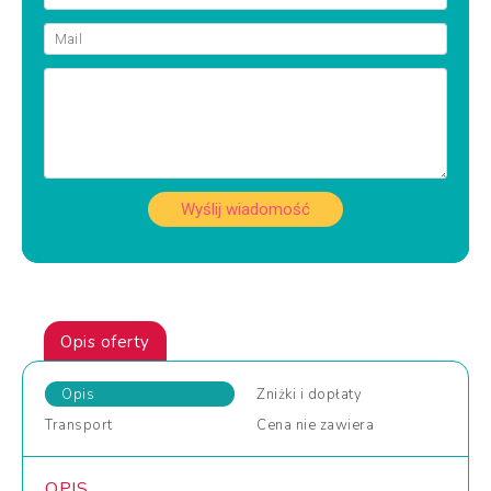
Wyślij wiadomość
Opis oferty
Opis
Zniżki
i dopłaty
Transport
Cena
nie zawiera
OPIS