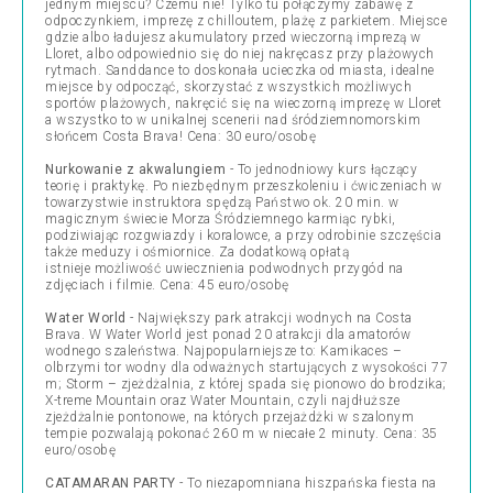
jednym miejscu? Czemu nie! Tylko tu połączymy zabawę z
odpoczynkiem, imprezę z chilloutem, plażę z parkietem. Miejsce
gdzie albo ładujesz akumulatory przed wieczorną imprezą w
Lloret, albo odpowiednio się do niej nakręcasz przy plażowych
rytmach. Sanddance to doskonała ucieczka od miasta, idealne
miejsce by odpocząć, skorzystać z wszystkich możliwych
sportów plażowych, nakręcić się na wieczorną imprezę w Lloret
a wszystko to w unikalnej scenerii nad śródziemnomorskim
słońcem Costa Brava! Cena: 30 euro/osobę
Nurkowanie z akwalungiem
- To jednodniowy kurs łączący
teorię i praktykę. Po niezbędnym przeszkoleniu i ćwiczeniach w
towarzystwie instruktora spędzą Państwo ok. 20 min. w
magicznym świecie Morza Śródziemnego karmiąc rybki,
podziwiając rozgwiazdy i koralowce, a przy odrobinie szczęścia
także meduzy i ośmiornice. Za dodatkową opłatą
istnieje możliwość uwiecznienia podwodnych przygód na
zdjęciach i filmie. Cena: 45 euro/osobę
Water World
- Największy park atrakcji wodnych na Costa
Brava. W Water World jest ponad 20 atrakcji dla amatorów
wodnego szaleństwa. Najpopularniejsze to: Kamikaces –
olbrzymi tor wodny dla odważnych startujących z wysokości 77
m; Storm – zjeżdżalnia, z której spada się pionowo do brodzika;
X-treme Mountain oraz Water Mountain, czyli najdłuższe
zjeżdżalnie pontonowe, na których przejażdżki w szalonym
tempie pozwalają pokonać 260 m w niecałe 2 minuty. Cena: 35
euro/osobę
CATAMARAN PARTY
- To niezapomniana hiszpańska fiesta na