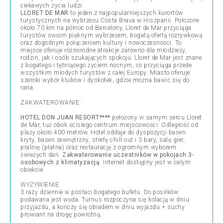
ciekawych życia ludzi.
LLORET DE MAR
to jeden z najpopularniejszych kurortów
turystycznych na wybrzeżu Costa Brava w Hiszpanii. Położone
około 70 km na północ od Barcelony, Lloret de Mar przyciąga
turystów swoim pięknym wybrzeżem, bogatą ofertą rozrywkową
oraz dogodnym połączeniem kultury i nowoczesności. To
miejsce oferuje różnorodne atrakcje zarówno dla młodzieży,
rodzin, jak i osób szukających spokoju. Lloret de Mar jest znane
z bogatego i tętniącego życiem nocnym, co przyciąga przede
wszystkim młodych turystów z całej Europy. Miasto oferuje
szeroki wybór klubów i dyskotek, gdzie można bawić się do
rana.
ZAKWATEROWANIE:
HOTEL DON JUAN RESORT****
położony w samym sercu Lloret
de Mar, tuż obok ścisłego centrum miejscowości. Odległość od
plaży około 400 metrów. Hotel oddaje do dyspozycji basen
kryty, basen zewnętrzny, strefę chill out i 3 bary, salę gier,
pralnię (płatna) oraz restaurację z ogromnym wyborem
świeżych dań.
Zakwaterowanie uczestników w pokojach 3-
osobowych z klimatyzacją
. Internet dostępny jest w całym
obiekcie.
WYŻYWIENIE:
3 razy dziennie w postaci bogatego bufetu. Do posiłków
podawana jest woda. Turnus rozpoczyna się kolacją w dniu
przyjazdu, a kończy się obiadem w dniu wyjazdu + suchy
prowiant na drogę powrotną.