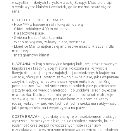
wszystkim młodych turystów z całej Europy. Miasto oferuje
szeroki wybór klubów i dyskotek, gdzie można bawić się do
rana.
DLACZEGO LLORET DE MAR?
- Hotel**** z basenem i chillową atmosferą.
- Obiekt oddalony 400 m od morza.
- Piaszczyste plaże.
- Świetna hiszpańska kuchnia.
- Wspólne wyjścia, zabawy, plaża, wycieczki.
- Lloret de Mar to najbardziej imprezowe miasto Hiszpanii dla
młodzieży.
- Instagramowy klimat.
HISZPANIA
to kraj o niezwykle bogatej kulturze, zróżnicowanym
krajobrazie i fascynującej historii. Położona na Półwyspie
Iberyjskim, jest jednym z najchętniej odwiedzanych krajów na
świecie, oferując turystom zarówno piękne plaże, jak i wspaniałe
zabytki, tradycyjne festiwale oraz wyśmienitą kuchnię. Kraj
pełen kontrastów – od śródziemnomorskich plaż po ośnieżone
szczyty gór, od wielkich metropolii po urokliwe, średniowieczne
miasteczka. Kultura, kuchnia, przyroda i różnorodne atrakcje
sprawiają, że Hiszpania jest idealnym miejscem na każdy
rodzaj wakacji – zarówno tych pełnych zwiedzania i aktywności,
jak i pełnych relaksu i wypoczynku na plaży.
COSTA BRAVA
- najbardziej znany rejon śródziemnomorskiego
wybrzeża. Piaszczyste plaże, dzikie i skaliste zatoczki, bujna
roślinność oraz zespół nowoczesnych hoteli i centrów
rozrywkowych, to wymarzone miejsce wypoczynku dla młodych,