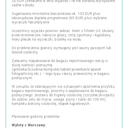
30 EUR (zwracana w dniu wyjazdu i ile nie zostaną wyrządzone
żadne szkody.
Sugerowane minimalne kieszonkowe ok. 100 EUR plus
obowiązkowa dopłata programowa (65 EUR) plus wybrane
wycieczki fakultatywne.
Uczestnicy wyjazdu powinni zabrać: krem z filtrem UV, okulary
przeciwsłoneczne, nakrycie głowy, strój sportowy i kąpielowy,
mały plecak na wycieczki, butelkę na wodę.
Do przekroczenia granicy wymagany jest ważny paszport lub
dowód osobisty.
Zalecamy niepakowanie do bagażu rejestrowanego rzeczy o
dużej wartości pieniężnej
(gotówka/biżuteria/komputer/tablet/powerbank/aparat
fotograficzny etc.) – tego typu rzeczy przewozimy w bagażu
podręcznym.
W związku ze zdarzającymi się sytuacjami opóźnienia przylotu
bagażu rejestrowanego, prosimy o zapakowanie do bagażu
podręcznego: zestawu do higieny osobistej (szczoteczki+pasty
do zębów, żelu do mycia, uwaga: płyny i tubki do 100 ml),
kompletu bielizny osobistej, klapek kąpielowych.
Planowane godziny przelotów:
Wyloty z Warszawy: