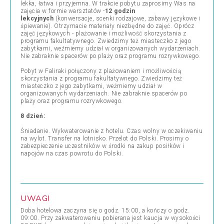
lekka, łatwa i przyjemna. W trakcie pobytu zaprosimy Was na
zajęcia w formie warsztatów -
12 godzin
lekcyjnych
(konwersacje, scenki rodzajowe, zabawy językowe i
śpiewanie). Otrzymacie materiały niezbędne do zajęć. Oprócz
zajęć językowych - plażowanie i możliwość skorzystania z
programu fakultatywnego. Zwiedzimy też miasteczko z jego
zabytkami, weźmiemy udział w organizowanych wydarzeniach.
Nie zabraknie spacerów po plaży oraz programu rozrywkowego.
Pobyt w Faliraki połączony z plażowaniem i możliwością
skorzystania z programu fakultatywnego. Zwiedzimy też
miasteczko z jego zabytkami, weźmiemy udział w
organizowanych wydarzeniach. Nie zabraknie spacerów po
plaży oraz programu rozrywkowego.
8 dzień:
Śniadanie. Wykwaterowanie z hotelu. Czas wolny w oczekiwaniu
na wylot. Transfer na lotnisko. Przelot do Polski. Prosimy o
zabezpieczenie uczestników w środki na zakup posiłków i
napojów na czas powrotu do Polski.
UWAGI
Doba hotelowa zaczyna się o godz. 15:00, a kończy o godz.
09:00. Przy zakwaterowaniu pobierana jest kaucja w wysokości