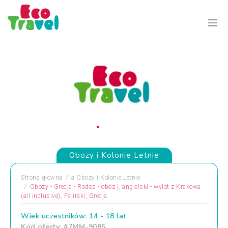
Obozy i Kolonie Letnie
Strona główna
a
Obozy i Kolonie Letnie
Obozy - Grecja - Rodos - obóz j. angielski - wylot z Krakowa
(all inclusive), Faliraki, Grecja
Wiek uczestników: 14 - 18 lat
Kod oferty: #7MM-9085