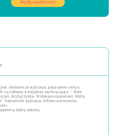
Wyślij wiadomość
ne
nie: malownicze wybrzeża, plaże pełne słońca,
ki są ciekawe, a krajobraz zachwycający – Stare
enicjan, Brytyjczyków. Widokowo-spacerowo: Maltę
er”. Kamieniste wybrzeża, klifowe wzniesienia,
ceni.
i zapewnią dobrą zabawę.