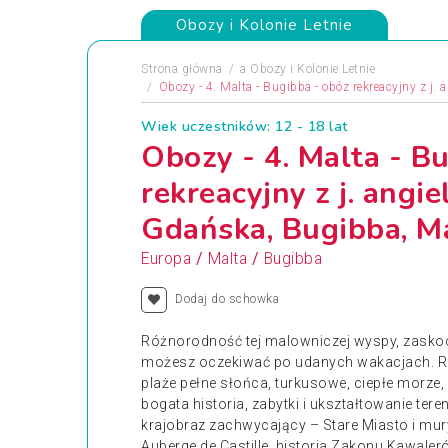
Obozy i Kolonie Letnie
Strona główna
a
Obozy i Kolonie Letnie
Obozy - 4. Malta - Bugibba - obóz rekreacyjny z j.
Wiek uczestników: 12 - 18 lat
Obozy - 4. Malta - B
rekreacyjny z j. angi
Gdańska, Bugibba, M
/
/
Europa
Malta
Bugibba
Dodaj do schowka
Różnorodność tej malowniczej wyspy, zaskocz
możesz oczekiwać po udanych wakacjach. Re
plaże pełne słońca, turkusowe, ciepłe morze
bogata historia, zabytki i ukształtowanie tere
krajobraz zachwycający – Stare Miasto i mury 
Auberge de Castille, historia Zakonu Kawaleró