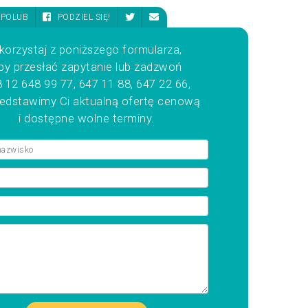
POLUB
PODZIEL SIĘ!
korzystaj z poniższego formularza,
by przesłać zapytanie lub zadzwoń
 12 648 99 77, 647 11 88, 647 22 66,
zedstawimy Ci aktualną ofertę cenową
i dostępne wolne terminy.