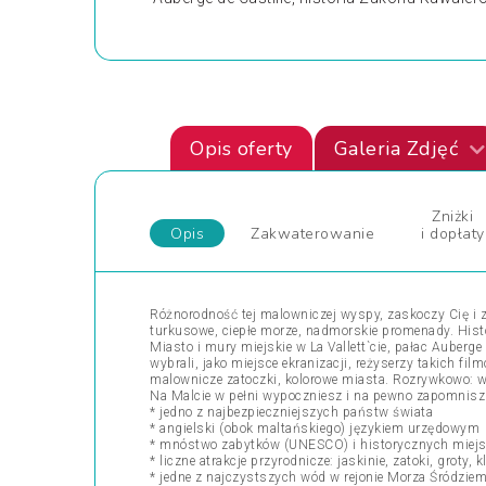
Opis oferty
Galeria Zdjęć
Zniżki
Opis
Zakwaterowanie
i dopłaty
Różnorodność tej malowniczej wyspy, zaskoczy Cię i 
turkusowe, ciepłe morze, nadmorskie promenady. Histor
Miasto i mury miejskie w La Vallett`cie, pałac Auber
wybrali, jako miejsce ekranizacji, reżyserzy takich fil
malownicze zatoczki, kolorowe miasta. Rozrywkowo: w
Na Malcie w pełni wypoczniesz i na pewno zapomnisz o 
* jedno z najbezpieczniejszych państw świata
* angielski (obok maltańskiego) językiem urzędowym
* mnóstwo zabytków (UNESCO) i historycznych miej
* liczne atrakcje przyrodnicze: jaskinie, zatoki, groty, kl
* jedne z najczystszych wód w rejonie Morza Śródzie