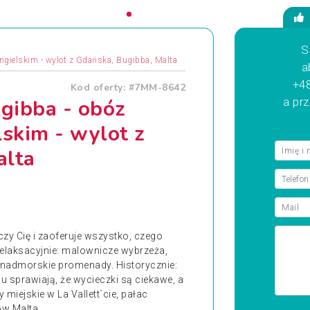
S
 angielskim - wylot z Gdańska, Bugibba, Malta
a
+48
Kod oferty: #7MM-8642
ugibba - obóz
a pr
elskim - wylot z
alta
y Cię i zaoferuje wszystko, czego
laksacyjnie: malownicze wybrzeża,
, nadmorskie promenady. Historycznie:
nu sprawiają, że wycieczki są ciekawe, a
miejskie w La Vallett`cie, pałac
w Malta...