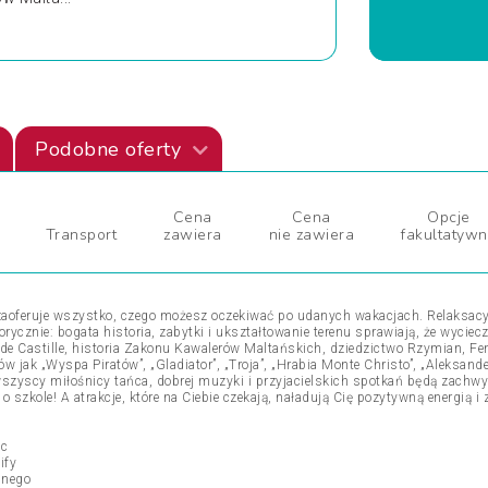
Podobne oferty
Cena
Cena
Opcje
Transport
zawiera
nie zawiera
fakultatyw
zaoferuje wszystko, czego możesz oczekiwać po udanych wakacjach. Relaksacyj
ycznie: bogata historia, zabytki i ukształtowanie terenu sprawiają, że wyciecz
ge de Castille, historia Zakonu Kawalerów Maltańskich, dziedzictwo Rzymian, F
mów jak „Wyspa Piratów”, „Gladiator”, „Troja”, „Hrabia Monte Christo”, „Aleksand
szyscy miłośnicy tańca, dobrej muzyki i przyjacielskich spotkań będą zachwy
szkole! A atrakcje, które na Ciebie czekają, naładują Cię pozytywną energią 
sc
ify
mnego