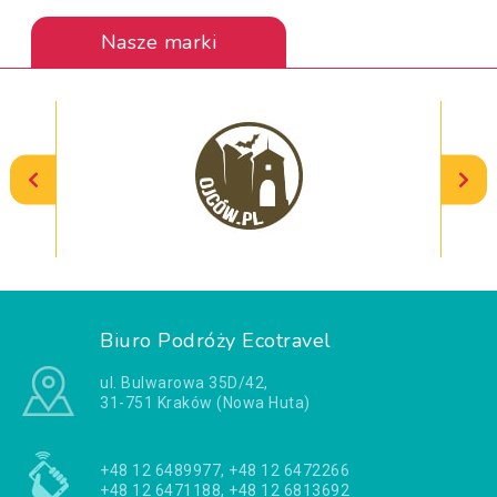
Nasze marki
Biuro Podróży Ecotravel
ul. Bulwarowa 35D/42,
31-751 Kraków (Nowa Huta)
+48 12 6489977, +48 12 6472266
+48 12 6471188, +48 12 6813692