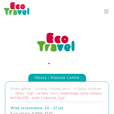
Obozy i Kolonie Letnie
Strona główna
a
Obozy i Kolonie Letnie
a
Obozy Językowe
Obozy - Cypr - Larnaka - kurs j. angielskiego Junior Campus
BAYSWATER - wylot z Gdańska, Cypr
Wiek uczestników: 10 - 17 lat
Kod oferty: #7MM-9347