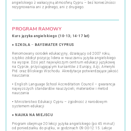
angielskiego z wakacyjną atmosferą Cypru – bez konieczności
rezygnowania ani z jednego, ani z drugiego.
PROGRAM RAMOWY
Kurs języka angielskiego (10-13; 14-17 lat)
♦
SZKOŁA
–
BAYSWATER CYPRUS
Renomowany ośrodek edukacyjny, działający od 2007 roku,
szybko zdobył pozycję lidera w nauczaniu języka angielskiego
na wyspie. Dziś jest największym centrum edukacji językowej
na Cyprze, przyciągającym kursantów z Europy, Azji, Ameryki
Płd. oraz Bliskiego Wschodu. Akredytacje potwierdzające jakość
nauczania:
•
English Language School Accreditation Council – gwarancja
najwyższych standardów nauczycieli, materiałów i metod
nauczania
•
Ministerstwo Edukacji Cypru – zgodność z narodowym
systemem edukacji
♦
NAUKA NA MIEJSCU
Program obejmuje 20 lekcji języka angielskiego (po 45 minut)
od poniedziałku do piątku, w godzinach 09:00-12:15. Lekcje