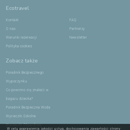
Ecotravel
Kontakt
FAQ
O nas
Partnerzy
Warunki rezerwacji
Newsletter
Polityka cookies
Zobacz także
Poradnik Bezpiecznego
Wypoczynku
Co powinno się znaleźć w
bagażu dziecka?
Poradnik Bezpieczna Woda
Wycieczki Szkolne
Wycieczki Objazdowe
W celu poprawienia jakości usług, dostosowania zawartości strony