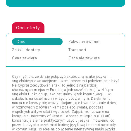
Opis oferty
Opis
Zakwaterowanie
Zniżki
i dopłaty
Transport
Cena
zawiera
Cena
nie zawiera
Czy myślicie, że da się połączyć skuteczną naukę języka
angielskiego z wakacyjnym luzem, słońcem i pobytem na plaży?
Na Cyprze zdecydowanie tak! To jedno z najbardziej
słonecznych miejsc w Europie, a jednocześnie kraj, w którym
angielski funkcjonuje jako naturalny język komunikacji – w
szkołach, na uczelniach i w życiu codziennym. Dzięki temu
nauka nie kończy się wraz z lekcjami, ale trwa przez cały dzień:
w rozmowach z rówieśnikami z całego świata, podczas
wspólnych aktywności i wycieczek. Zajęcia realizowane na
kampusie University of Central Lancashire Cyprus (UCLan)
koncentrują się na praktycznym użyciu języka i mówieniu, co
pozwala szybko przełamać barierę językową i nabrać swobody
w komunikacji. To idealne połączenie intensywnej nauki języka