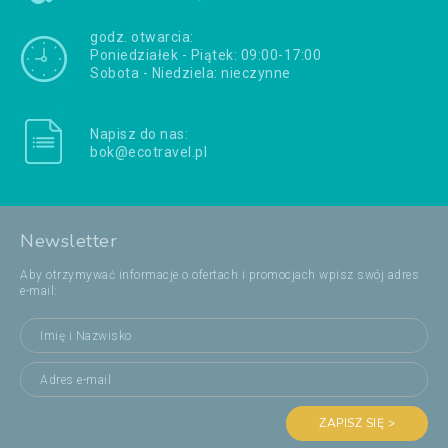
godz. otwarcia:
Poniedziałek - Piątek: 09:00-17:00
Sobota - Niedziela: nieczynne
Napisz do nas:
bok@ecotravel.pl
Newsletter
Aby otrzymywać informacje o ofertach i promocjach wpisz swój adres
e-mail:
ZAPISZ SIĘ >