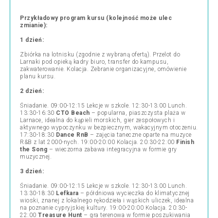
Przykładowy program kursu (kolejność może ulec
zmianie):
1 dzień:
Zbiórka na lotnisku (zgodnie z wybraną ofertą). Przelot do
Larnaki pod opieką kadry biuro, transfer do kampusu,
zakwaterowanie. Kolacja. Zebranie organizacyjne, omówienie
planu kursu.
2 dzień:
Śniadanie. 09:00-12:15 Lekcje w szkole. 12:30-13:00 Lunch.
13:30-16:30
CTO Beach
–
popularna, piaszczysta plaża w
Larnace, idealna do kąpieli morskich, gier zespołowych i
aktywnego wypoczynku w bezpiecznym, wakacyjnym otoczeniu.
17:30-18:30
Dance RnB
–
zajęcia taneczne oparte na muzyce
R&B z lat 2000-nych
. 19:00-20:00 Kolacja. 20:30-22:00
Finish
the Song
–
wieczorna zabawa integracyjna w formie gry
muzycznej.
3 dzień:
Śniadanie. 09:00-12:15 Lekcje w szkole. 12:30-13:00 Lunch.
13:30-18:30
Lefkara
–
półdniowa wycieczka do klimatycznej
wioski, znanej z lokalnego rękodzieła i wąskich uliczek, idealna
na poznanie cypryjskiej kultury.
19:00-20:00 Kolacja. 20:30-
22:00
Treasure Hunt
–
gra terenowa w formie poszukiwania