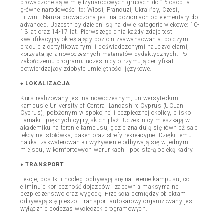
prowadzone są w międzynarodowych grupach do 16 osób, a
główne narodowości to: Włosi, Francuzi, Ukraińcy, Czesi,
Litwini. Nauka prowadzona jest na poziomach od elementary do
advanced. Uczestnicy dzieleni są na dwie kategorie wiekowe: 10-
13 lat oraz
14-17
lat. Pierwszego dnia każdy zdaje test
kwalifikacyjny określający poziom zaawansowania, po czym
pracuje z certyfikowanymi i doświadczonymi nauczycielami,
korzystając z nowoczesnych materiałów dydaktycznych. Po
zakończeniu programu uczestnicy otrzymują certyfikat
potwierdzający zdobyte umiejętności językowe.
♦
LOKALIZACJA
Kurs realizowany jest na nowoczesnym, uniwersyteckim
kampusie University of Central Lancashire Cyprus (UCLan
Cyprus), położonym w spokojnej i bezpiecznej okolicy, blisko
Larnaki i pięknych cypryjskich plaż. Uczestnicy mieszkają w
akademiku na terenie kampusu, gdzie znajdują się również sale
lekcyjne, stołówka, basen oraz strefy rekreacyjne. Dzięki temu
nauka, zakwaterowanie i wyżywienie odbywają się w jednym
miejscu, w komfortowych warunkach i pod stałą opieką kadry.
♦
TRANSPORT
Lekcje, posiłki i noclegi odbywają się na terenie kampusu, co
eliminuje konieczność dojazdów i zapewnia maksymalne
bezpieczeństwo oraz wygodę. Przejścia pomiędzy obiektami
odbywają się pieszo. Transport autokarowy organizowany jest
wyłącznie podczas wycieczek programowych.