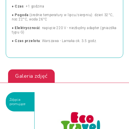
♦
Czas
: +1 godzina
♦
Pogoda
(średnie temperatury w lipcu/sierpniu): dzień 32°C,
noc 22°C, woda 26°C
♦
Elektryczność
: napięcie 220 V
- niezbędny adapter (gniazdka
typu G)
♦
Czas przelotu
: Warszawa - Larnaka ok. 3.5 godz.
Galeria zdjęć
Zdjęcia
promujące