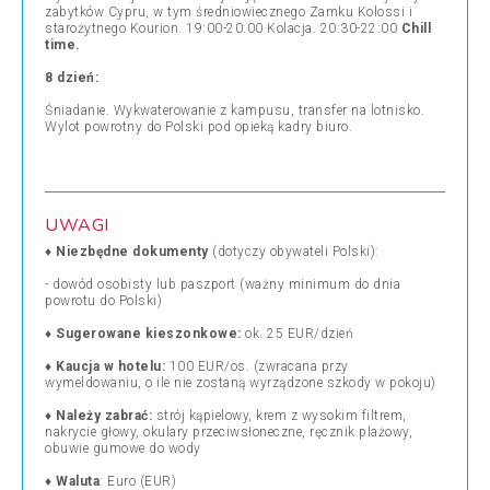
zabytków Cypru, w tym średniowiecznego Zamku Kolossi i
starożytnego Kourion.
19:00-20:00 Kolacja. 20:30-22:00
Chill
time.
8 dzień:
Śniadanie. Wykwaterowanie z kampusu, transfer na lotnisko.
Wylot powrotny do Polski pod opieką kadry biuro.
UWAGI
♦
Niezbędne dokumenty
(dotyczy obywateli Polski):
- dowód osobisty lub paszport (ważny minimum do dnia
powrotu do Polski)
♦
Sugerowane kieszonkowe:
ok. 25 EUR/dzień
♦
Kaucja w hotelu:
100 EUR/os. (zwracana przy
wymeldowaniu, o ile nie zostaną wyrządzone szkody w pokoju)
♦
Należy zabrać:
strój kąpielowy, krem z wysokim filtrem,
nakrycie głowy, okulary przeciwsłoneczne, ręcznik plażowy,
obuwie gumowe do wody
♦
Waluta
: Euro (EUR)