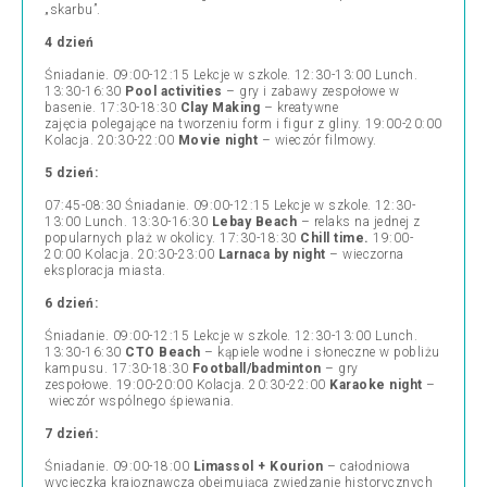
„skarbu”.
4 dzień
Śniadanie. 09:00-12:15 Lekcje w szkole. 12:30-13:00 Lunch.
13:30-16:30
Pool activities
–
gry i zabawy zespołowe w
basenie.
17:30-18:30
Clay Making
–
kreatywne
zajęcia polegające na tworzeniu form i figur z gliny
. 19:00-20:00
Kolacja. 20:30-22:00
Movie night
–
wieczór filmowy.
5 dzień:
07:45-08:30 Śniadanie. 09:00-12:15 Lekcje w szkole. 12:30-
13:00 Lunch. 13:30-16:30
Lebay Beach
–
relaks na jednej z
popularnych plaż w okolicy.
17:30-18:30
Chill time.
19:00-
20:00 Kolacja. 20:30-23:00
Larnaca by night
–
wieczorna
eksploracja miasta.
6 dzień:
Śniadanie. 09:00-12:15 Lekcje w szkole. 12:30-13:00 Lunch.
13:30-16:30
CTO Beach
–
kąpiele wodne i słoneczne w pobliżu
kampusu.
17:30-18:30
Football/badminton
–
gry
zespołowe.
19:00-20:00 Kolacja. 20:30-22:00
Karaoke night
–
wieczór wspólnego śpiewania.
7 dzień:
Śniadanie. 09:00-18:00
Limassol + Kourion
–
całodniowa
wycieczka krajoznawcza obejmująca zwiedzanie historycznych