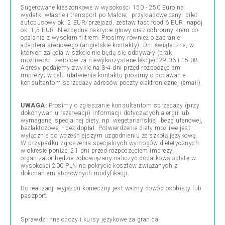
Sugerowane kieszonkowe w wysokości 150 - 250 Euro na
wydatki własne i transport po Malcie; przykładowe ceny: bilet
autobusowy ok. 2 EUR/przejazd, zestaw fast food 6 EUR, napój
ok. 1,5 EUR. Niezbędne nakrycie głowy oraz ochronny krem do
opalania z wysokim filtrem. Prosimy również o zabranie
adaptera sieciowego (angielskie kontakty).
Dni świąteczne, w
których zajęcia w szkole nie będą się odbywały (brak
możliwości zwrotów za niewykorzystane lekcje): 29.06 i 15.08.
Adresy podajemy zwykle na 3-4 dni przed rozpoczęciem
imprezy; w celu ułatwienia kontaktu prosimy o podawanie
konsultantom sprzedaży adresów poczty elektronicznej (email).
UWAGA:
Prosimy o zgłaszanie konsultantom sprzedaży (przy
dokonywaniu rezerwacji) informacji dotyczących alergii lub
wymaganej specjalnej diety, np. wegetariańskiej, bezglutenowej,
bezlaktozowej - bez dopłat. Potwierdzenie diety możliwe jest
wyłącznie po wcześniejszym uzgodnieniu ze szkołą językową.
W przypadku zgłoszenia specjalnych wymogów dietetycznych
w okresie poniżej 21 dni przed rozpoczęciem imprezy,
organizator będzie zobowiązany naliczyć dodatkową opłatę w
wysokości 200 PLN na pokrycie kosztów związanych z
dokonaniem stosownych modyfikacji.
Do realizacji wyjazdu konieczny jest ważny dowód osobisty lub
paszport.
Sprawdź inne obozy i k
ursy językowe za granica