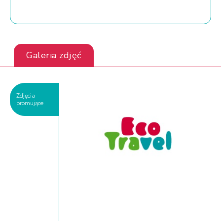
Galeria zdjęć
Zdjęcia
promujące