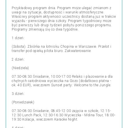
Przykładowy program dnia. Program może ulegać zmianom z
uwagi na sytuacje, dostępność i warunki atmosferyczne.
Właściwy program aktywności uczestnicy dostaną już w trakcie
wyjazdu - pierwszego dnia szkoły. Program tygodniowy może
być pierwszy lub drugi tydzień pobytu poniższego programu.
Programy zmieniają się co dwa tygodnie.
1 dzień:
(Sobota). Zbiórka na lotnisku Chopina w Warszawie. Przelot i
transfer pod opieką pilota biuro. Zakwaterowanie.
2 dzień:
(Niedziela)
07:30-08:30 Śniadanie, 10:00-17:00 Relaks i plażowanie a dla
chętnych całodniowa wycieczka na Gozo (dodatkowo płatna -
ok. 40 EUR), wieczorem Sunset party: Welcome to the Jungle.
3 dzień:
(Poniedziałek)
07:30-08:00 Śniadanie, 08:45-12:00 zajęcia w szkole, 12:15-
12:30 Lunch Pack, 12:30-16:30 Wycieczka - Mdina Tour, 18:00-
19:30 Kolacja, wieczorem Karaoke Night.