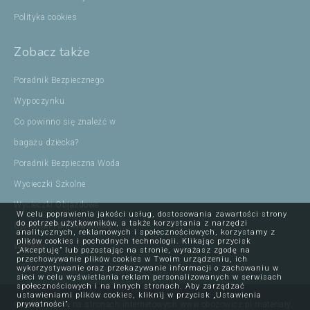
Polityka cookies
Zobacz także
Poradnik Bezpiecznego
Wypoczynku
Co powinno się znaleźć w
bagażu dziecka?
Poradnik Bezpieczna Woda
Wycieczki Szkolne
Wycieczki Objazdowe
W celu poprawienia jakości usług, dostosowania zawartości strony
do potrzeb użytkowników, a także korzystania z narzędzi
Ojcowski Park Narodowy
analitycznych, reklamowych i społecznościowych, korzystamy z
plików cookies i pochodnych technologii. Klikając przycisk
Wczasy
„Akceptuję” lub pozostając na stronie, wyrażasz zgodę na
przechowywanie plików cookies w Twoim urządzeniu, ich
wykorzystywanie oraz przekazywanie informacji o zachowaniu w
sieci w celu wyświetlania reklam personalizowanych w serwisach
społecznościowych i na innych stronach. Aby zarządzać
ustawieniami plików cookies, kliknij w przycisk „Ustawienia
prywatności”.
Opublikowane na stronach internetowych www.obozowicz.pl materiały,