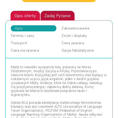
Opis oferty
Zadaj Pytanie
Opis
Zakwaterowanie
Terminy
i ceny
Zniżki
i dopłaty
Transport
Cena
zawiera
Cena
nie zawiera
Opcje
fakultatywne
Malta to niewielki wyspiarski kraj, położony na Morzu
Śródziemnym, między Sycylią a Afryką. Pozostałością po
statusie kolonii brytyjskiej jest ruch lewostronny oraz będący w
codziennym użyciu język angielski, jeden z dwóch języków
urzędowych Malty. Atrakcje, które na Ciebie czekają, naładują
Cię pozytywną energią i zapewnią dobrą zabawą. Kursy
językowe na Malcie to doskonałe połączenie nauki i
wypoczynku.
Szkoła IELS posiada akredytację maltańskiego Ministerstwa
Edukacji oraz jest członkiem ALTO (Association of Language
Travel Organisations), FELTOM (Federation of English
Language Teaching Organisations of Malta). Nauka odbywać