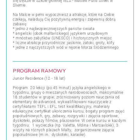
się będzie w Szkole głównej IELS - Mattew Pulis Street w
Sliemie.
Na Malcie w pełni wypoczniesz a atrakcje, które na Ciebie
czekają, naładują Cię pozytywną energią i zapewnią dobrą
zabawę.
* jedno z najbezpieczniejszych państw świata
* angielski (obok maltańskiego) językiem urzędowym
* mnóstwo zabytków (UNESCO) i historycznych miejsc
* liczne atrakcje przyrodnicze: jaskinie, zatoki, groty, klify
* jedne z najczystszych wód w rejonie Morza Śródziemnego
PROGRAM RAMOWY
Junior Residence (12 - 18 lat)
Program: 20 lekcji (po 45 minut) języka angielskiego w
tygodniu; grupy o mieszanych narodowościach, maksymalnie
18 studentów w grupie; zróżnicowany poziom nauczania od
elementary do advanced; wykwalifikowani nauczyciele z
certyfikatami TEFL i EFL; test kwaliﬁkacyjny; materiały
edukacyjne; certyﬁkat ukończenia kursu; bogaty program zajęć
popołudniowych, gry, zabawy, rozgrywki i zajęcia sportowe,
dyskoteki, pokazy filmów, plażowanie. W cenie kursu w każdym
tygodniu: 1 wycieczka (np. Valetta, Mdina i Marsaxlokk), 3
wizyty na różnych plażach Malty, zorganizowane zajęcia
popołudniowe (m.in.: dyskoteki, karaoke).