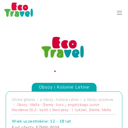
Obozy i Kolonie Letnie
Strona główna
a
Obozy i Kolonie Letnie
a
Obozy Językowe
Obozy - Malta - Sliema - kurs j. angielskiego Junior
Residence IELS - wylot z Warszawy - 1 tydzień, Sliema, Malta
Wiek uczestników: 12 - 18 lat
Kod oferty: #7MM-8004