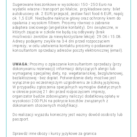
Sugerowane kieszonkowe w wysokości 150 - 250 Euro na
wydatki własne i transport po Malcie; przykładowe ceny: bilet
autobusowy ok. 2 EUR/przejazd, zestaw fast food 6 EUR, napój
ok. 1,5 EUR. Niezbędne nakrycie głowy oraz ochronny krem do
opalania z wysokim filtrem. Prosimy również o zabranie
adaptera sieciowego (angielskie kontakty).
Dni świąteczne, w
których zajęcia w szkole nie będą się odbywały (brak
możliwości zwrotów za niewykorzystane lekcje): 29.06 i 15.08.
Adresy podajemy zwykle na 3-4 dni przed rozpoczęciem
imprezy; w celu ułatwienia kontaktu prosimy o podawanie
konsultantom sprzedaży adresów poczty elektronicznej (email).
UWAGA:
Prosimy o zgłaszanie konsultantom sprzedaży (przy
dokonywaniu rezerwacji) informacji dotyczących alergii lub
wymaganej specjalnej diety, np. wegetariańskiej, bezglutenowej,
bezlaktozowej - bez dopłat. Potwierdzenie diety możliwe jest
wyłącznie po wcześniejszym uzgodnieniu ze szkołą językową.
W przypadku zgłoszenia specjalnych wymogów dietetycznych
w okresie poniżej 21 dni przed rozpoczęciem imprezy,
organizator będzie zobowiązany naliczyć dodatkową opłatę w
wysokości 200 PLN na pokrycie kosztów związanych z
dokonaniem stosownych modyfikacji.
Do realizacji wyjazdu konieczny jest ważny dowód osobisty lub
paszport.
Sprawdź inne obozy i k
ursy językowe za granica