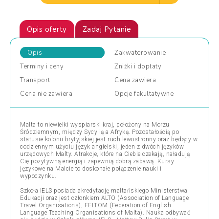
Opis oferty
Zadaj Pytanie
Opis
Zakwaterowanie
Terminy
i ceny
Zniżki
i dopłaty
Transport
Cena
zawiera
Cena
nie zawiera
Opcje
fakultatywne
Malta to niewielki wyspiarski kraj, położony na Morzu
Śródziemnym, między Sycylią a Afryką. Pozostałością po
statusie kolonii brytyjskiej jest ruch lewostronny oraz będący w
codziennym użyciu język angielski, jeden z dwóch języków
urzędowych Malty. Atrakcje, które na Ciebie czekają, naładują
Cię pozytywną energią i zapewnią dobrą zabawą. Kursy
językowe na Malcie to doskonałe połączenie nauki i
wypoczynku.
Szkoła IELS posiada akredytację maltańskiego Ministerstwa
Edukacji oraz jest członkiem ALTO (Association of Language
Travel Organisations), FELTOM (Federation of English
Language Teaching Organisations of Malta). Nauka odbywać