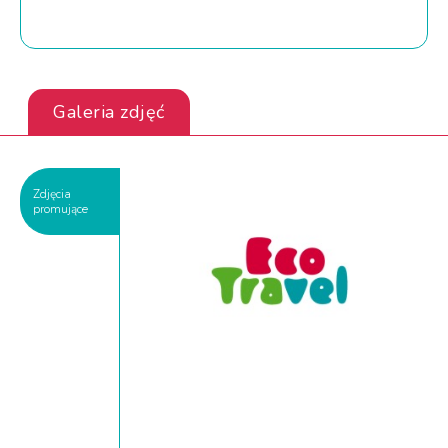
Galeria zdjęć
Zdjęcia
promujące