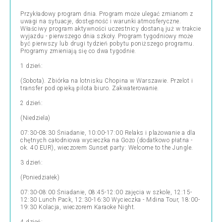
Przykładowy program dnia. Program może ulegać zmianom z
uwagi na sytuacje, dostępność i warunki atmosferyczne.
Właściwy program aktywności uczestnicy dostaną już w trakcie
wyjazdu - pierwszego dnia szkoły. Program tygodniowy może
być pierwszy lub drugi tydzień pobytu poniższego programu.
Programy zmieniają się co dwa tygodnie.
1 dzień:
(Sobota). Zbiórka na lotnisku Chopina w Warszawie. Przelot i
transfer pod opieką pilota biuro. Zakwaterowanie.
2 dzień:
(Niedziela)
07:30-08:30 Śniadanie, 10:00-17:00 Relaks i plażowanie a dla
chętnych całodniowa wycieczka na Gozo (dodatkowo płatna -
ok. 40 EUR), wieczorem Sunset party: Welcome to the Jungle.
3 dzień:
(Poniedziałek)
07:30-08:00 Śniadanie, 08:45-12:00 zajęcia w szkole, 12:15-
12:30 Lunch Pack, 12:30-16:30 Wycieczka - Mdina Tour, 18:00-
19:30 Kolacja, wieczorem Karaoke Night.