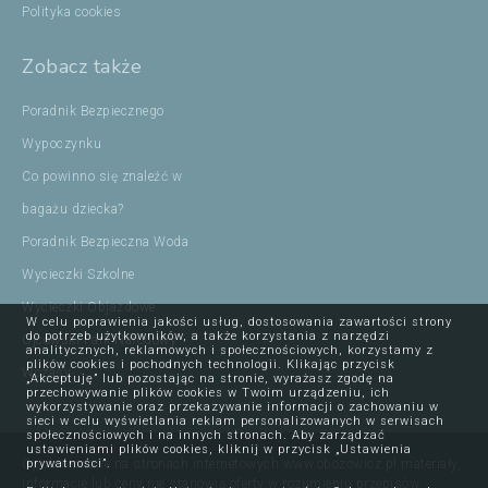
Polityka cookies
Zobacz także
Poradnik Bezpiecznego
Wypoczynku
Co powinno się znaleźć w
bagażu dziecka?
Poradnik Bezpieczna Woda
Wycieczki Szkolne
Wycieczki Objazdowe
W celu poprawienia jakości usług, dostosowania zawartości strony
do potrzeb użytkowników, a także korzystania z narzędzi
Ojcowski Park Narodowy
analitycznych, reklamowych i społecznościowych, korzystamy z
plików cookies i pochodnych technologii. Klikając przycisk
Wczasy
„Akceptuję” lub pozostając na stronie, wyrażasz zgodę na
przechowywanie plików cookies w Twoim urządzeniu, ich
wykorzystywanie oraz przekazywanie informacji o zachowaniu w
sieci w celu wyświetlania reklam personalizowanych w serwisach
społecznościowych i na innych stronach. Aby zarządzać
ustawieniami plików cookies, kliknij w przycisk „Ustawienia
prywatności”.
Opublikowane na stronach internetowych www.obozowicz.pl materiały,
informacje lub ceny nie stanowią oferty w rozumieniu przepisów