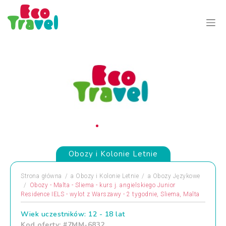
Obozy i Kolonie Letnie
Strona główna
a
Obozy i Kolonie Letnie
a
Obozy Językowe
Obozy - Malta - Sliema - kurs j. angielskiego Junior
Residence IELS - wylot z Warszawy - 2 tygodnie, Sliema, Malta
Wiek uczestników: 12 - 18 lat
Kod oferty: #7MM-6832