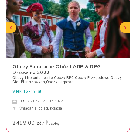
Obozy Fabularne Obóz LARP & RPG
Drzewina 2022
Obozy i Kolonie Letnie,Obozy RPG,Obozy Przygodowe,Obozy
Gier Planszowych,Obozy Larpowe
Wiek: 15 - 19 lat
09.07.2022 - 20.07.2022
Śniadanie, obiad, kolacja
2499.00 zł
/
osobę