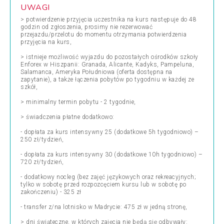
UWAGI
> potwierdzenie przyjęcia uczestnika na kurs następuje do 48
godzin od zgłoszenia, prosimy nie rezerwować
przejazdu/przelotu do momentu otrzymania potwierdzenia
przyjęcia na kurs,
> istnieje możliwość wyjazdu do pozostałych ośrodków szkoły
Enforex w Hiszpanii: Granada, Alicante, Kadyks, Pampeluna,
Salamanca, Ameryka Południowa (oferta dostępna na
zapytanie), a także łączenia pobytów po tygodniu w każdej ze
szkół,
> minimalny termin pobytu - 2 tygodnie,
> świadczenia płatne dodatkowo:
- dopłata za kurs intensywny 25 (dodatkowe 5h tygodniowo) –
250 zł/tydzień,
- dopłata za kurs intensywny 30 (dodatkowe 10h tygodniowo) –
720 zł/tydzień,
- dodatkowy nocleg (bez zajęć językowych oraz rekreacyjnych;
tylko w sobotę przed rozpozcęciem kursu lub w sobotę po
zakończeniu) - 325 zł
- transfer z/na lotnisko w Madrycie: 475 zł w jedną stronę,
> dni świąteczne, w których zajęcia nie będą się odbywały: