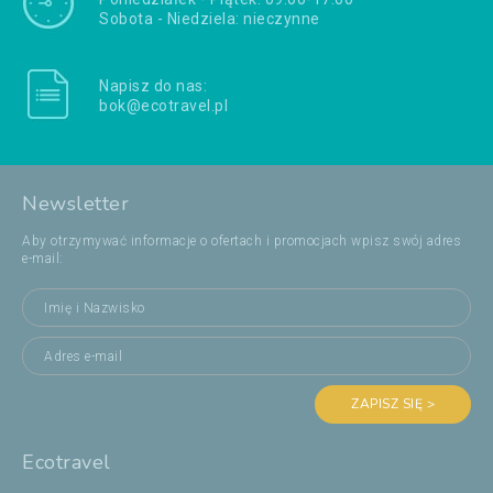
Sobota - Niedziela: nieczynne
Napisz do nas:
bok@ecotravel.pl
Newsletter
Aby otrzymywać informacje o ofertach i promocjach wpisz swój adres
e-mail:
ZAPISZ SIĘ >
Ecotravel