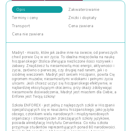
Opis
Zakwaterowanie
Terminy
i ceny
Zniżki
i dopłaty
Transport
Cena
zawiera
Cena
nie zawiera
Madryt - miasto, które jak żadne inne na świecie, od pierwszych
chwil porwie Cię w wir życia. To idealna miejscówka na naukę
hiszpańskiego! Stolica oferująca niezliczone ilości rozrywek i
zabawy. Znajdziesz tu niesamowitą moc energii, aktywności i
życia, zarówno o pierwszej, czy drugiej nad ranem, jak i o
siódmej wieczorem. Madryt jest sercem Hiszpanii, powita Cię
ogromem muzeów, niesamowitymi widokami i pełnymi życia
ulicami. Jeśli chcesz uczyć się hiszpańskiego efektywnie, w
najbardziej ekscytującym otoczeniu, przy okazji zdobywając
niesamowite doświadczenia, Madryt jest miastem dla Ciebie, a
Enforex jest Twoją szkołą!
Szkoła ENFOREX - jest jedną z najlepszych szkół w Hiszpanii
specjalizujących się w nauczaniu hiszpańskiego, jako języka
obcego, członkiem wielu narodowych i międzynarodowych
organizacji i stowarzyszeń zrzeszających szkoły językowe,
posiada akredytację Instytutu Cervantesa. Co roku szkoła
przyjmuje studentów reprezentujących ponad 80 narodowości.