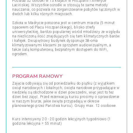
Posiada 32 ośrodki w 13 krajach w Hiszpanii i Ameryce
Łacińskiej. Wszystkie ośrodki w stosują te same metody
nauczania, co pozwala na zorganizowanie pobytów łączonych w
dwóch lub kilku różnych miejscach.
Szkoła w Madrycie położona jest w centrum miasta (5 minut
spacerem od Placu Hiszpańskiego), blisko strefy
uniwersyteckiej, bardzo popularnej wśród młodzieży ze względu
na niezliczoną ilość znajdujących się tam klimatycznych barów
i kafejek. Dwupiętrowy budynek dysponuje 38-oma
klimatyzowanymi klasami ze sprzętem audiowizualnym, a
także salą komputerową, bezpłatnym dostępem do WiFi,
ogrodem.
PROGRAM RAMOWY
Zajęcia odbywają się od poniedziałku do piątku (z wyjątkiem
świąt narodowych i lokalnych; święta narodowe przypadające w
niedzielę są obchodzone w dzień powszedni, więc jest to też
dzień bez zajęć. Przed rezerwacją kursu prosimy o sprawdzenie
w naszym biurze, jakie święta przypadają w okresie
planowanego przez Państwa kursu). Grupy max. 12 osobowe.
Kurs intensywny 20 - 20 godzin lekcyjnych tygodniowo (1
godzina lekcyjna = 55 minut)