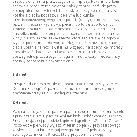
przydzielonym mu pierwszego dnia imprezy. Pokarm dla koni
zapewnia organizator. Na obóz należy zabrać: strój do jazdy
konnej, atestowany toczek lub kask do jazdy konnej, buty za
kostkę z gładką podeszwą, pelerynę lub kurtkę
przeciwdeszczową, wygodne spodnie (dresy), strój kąpielowy,
ręczniki i ręcznik kąpielowy, plecak lub torbę sportową, do
którego można spakować niezbędne rzeczy na 2-3 dni rajdu,
saszetkę/nerkę do której będzie można schować małą butelkę
wody. Należy zabrać także rzeczy, które zabiera się na typowy
wyjazd pod namiot: śpiwór, latarkę, menażkę, sztućce, kubek,
ciepłe ubranie na noc, sweter. Ze względu na specyfikę imprezy
i bezpieczeństwo uczestników podczas rajdu obowiązuje
bezwzględne przestrzeganie regulaminu, z którym uczestnicy
zostają zapoznani pierwszego dnia.
1 dzień:
Przyjazd do Brzeźnicy, do gospodarstwa agroturystycznego
„Stajnia Rozłogi”. Zapoznanie z instruktorami, przy ognisku
omówienie trasy rajdu. Nocleg w Brzeźnicy.
2 dzień:
Po śniadaniu jazda na padoku pod nadzorem instruktora, w celu
sprawdzenia umiejętności jeździeckich. Dobór koni do jeźdźców.
Przy sprzyjającej pogodzie kąpiel w kąpielisku „Zielona Zatoka”.
Po obiedzie pierwszy wyjazd w teren do parku przypałacowego
w Mosznej - najbardziej bajkowego zamku Opolszczyzny,
zwanego zamkiem 99 wież, który przypomina swoją