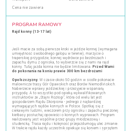
Cena
nie zawiera
PROGRAM RAMOWY
Rajd konny (13-17 lat)
Jeśli macie za sobą pierwsze kroki w jeździe konnej (wymagana
umiejętność swobodnego galopu w terenie), marzycie o
traperskiej przygodzie, konnej wędrówce po bezdrożach i
zapachu dymu z ogniska, to wybierzcie się z nami na rajd
konny. Tutaj jazda konna nie będzie limitowana.
Przed Wami
do pokonania na koniu prawie 300 km bezdrożami
Opolszczyzny.
W czasie około 50 godzin w siodle pokonacie
malownicze trasy Gór Opawskich oraz Borów Niemodlińskich.
Nabierzecie wprawy jeździeckiej i przeżyjecie wspaniałą
przygodę. A to wszystko pod opieką wykwalifikowanych
instruktorów ze „Stajni Rozłogi”, która od wielu lat jest
gospodarzem Rajdu Skorpiona - jednego z najbardziej
wymagających rajdów konnych w Polsce. Spotkaj się z
ciekawymi ludźmi, wieczorem przy ognisku i zapachu pieczonej
kiełbasy posłuchaj opowieści o konnych wyprawach. Program
realizowany jest wspólnie przez grupy młodzieżową i
studencką. Trasa rajdu i kolejność przejazdumogą ulec zmianie.
W trakcie rajdu każdy uczestnik opiekuje się koniem i sprzętem