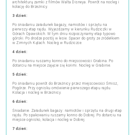
architekturą zamki z filmów Walta Disneya. Powrót na nocleg i
kolację do Brzeźnicy.
3 dzień:
Po śniadaniu załadunek bagaży, namiotów i sprzętu na
pierwszy etap rajdu. Wyjeżdżamy w kierunku Rudziczki w
Górach Opawskich. W tym dniu rozpoczynamy etap typowo
górski. Po drodze postój w lesie. Spacer do groty ze źródełkiem
w Zimnych Kątach. Nocleg w Rudziczce.
4 dzień:
Po śniadaniu ruszamy konno do miejscowości Grabina. Po
dotarciu na miejsce zajęcie się końmi. Nocleg w Grabinie.
5 dzień:
Po śniadaniu powrót do Brzeźnicy przez miejscowości Śmisz,
Pogórze. Przy ognisku omówienie pierwszego etapu rajdu.
Kolacja i nocleg w Brzeźnicy.
6 dzień:
Śniadanie. Załadunek bagaży: namiotów i sprzętu na drugi etap
rajdu. Po spakowaniu ruszamy konno do Dobrej. Po dotarciu na
miejsce ognisko, kolacja i nocleg w Dobrej.
7 dzień: