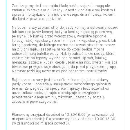
Zastrzegamy, że trasa rajdu i kolejność przejazdu mogą ulec
zmianie. W trakcie rajdu każdy uczestnik opiekuje się koniem i
sprzętem przydzielonym mu pierwszego dnia imprezy. Pokarm
dla koni zapewnia organizator.
Na obóz należy zabrać: strój do jazdy konnej, atestowany toczek
lub kask do jazdy konnej, buty za kostkę z gładką podeszwą,
pelerynę lub kurtkę przeciwdeszczową, wygodne spodnie
(dresy), strój kąpielowy, ręczniki i ręcznik kąpielowy, plecak lub
torbę sportową, do którego można spakować niezbędne rzeczy
na 2-3 dni rajdu, saszetkę/nerkę do której będzie można
schować małą butelkę wody. Należy zabrać także rzeczy, które
zabiera się na typowy wyjazd pod namiot: śpiwór, latarkę,
menażkę, sztućce, kubek, ciepłe ubranie na noc, sweter. Miejsca
biwakowe przygotowuje obsługa rajdu przed przyjazdem grupy.
Namioty rozbijają uczestnicy pod nadzorem instruktorów.
Rajd przeznaczony jest dla osób, które znają już podstawy
jazdy konnej i posiadają umiejętność swobodnego galopu w
terenie. Ze względu na specyfikę imprezy i bezpieczeństwo
uczestników podczas rajdu obowiązuje bezwzględne
przestrzeganie regulaminu, z którym uczestnicy zostają
zapoznani pierwszego dnia.
Planowany przyjazd do ośrodka 12:30-18:00 (w zależności od
miejsca wsiadania). Planowany wyjazd z ośrodka 10:00-15:30
(w zależności od miejsca powrotu).