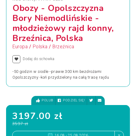
Obozy - Opolszczyzna
Bory Niemodlińskie -
młodzieżowy rajd konny,
Brzeźnica, Polska
/
/
Europa
Polska
Brzeźnica
Dodaj do schowka
-50 godzin w siodle -prawie 300 km bezdrożami
Opolszczyzny -koń przydzielony na całą trasę rajdu
POLUB
PODZIEL SIĘ!
3197.00 zł
3597 zł
16.08 - 25.08.2026