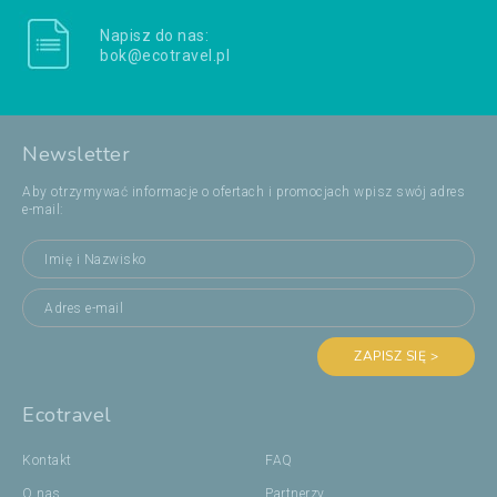
Napisz do nas:
bok@ecotravel.pl
Newsletter
Aby otrzymywać informacje o ofertach i promocjach wpisz swój adres
e-mail:
ZAPISZ SIĘ >
Ecotravel
Kontakt
FAQ
O nas
Partnerzy