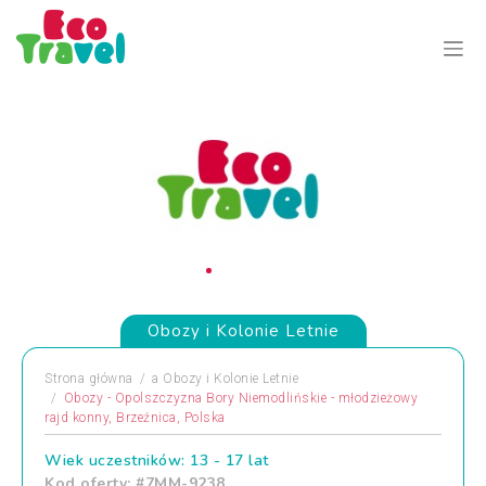
Obozy i Kolonie Letnie
Strona główna
a
Obozy i Kolonie Letnie
Obozy - Opolszczyzna Bory Niemodlińskie - młodzieżowy
rajd konny, Brzeźnica, Polska
Wiek uczestników: 13 - 17 lat
Kod oferty: #7MM-9238