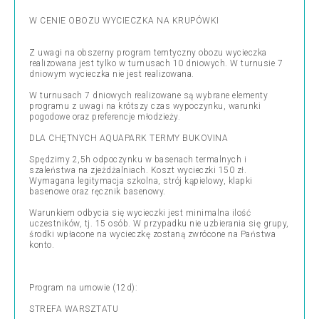
W CENIE OBOZU WYCIECZKA NA KRUPÓWKI
Z uwagi na obszerny program temtyczny obozu wycieczka
realizowana jest tylko w turnusach 10 dniowych. W turnusie 7
dniowym wycieczka nie jest realizowana.
W turnusach 7 dniowych realizowane są wybrane elementy
programu z uwagi na krótszy czas wypoczynku, warunki
pogodowe oraz preferencje młodzieży.
DLA CHĘTNYCH AQUAPARK TERMY BUKOVINA
Spędzimy 2,5h odpoczynku w basenach termalnych i
szaleństwa na zjeżdżalniach. Koszt wycieczki 150 zł.
Wymagana legitymacja szkolna, strój kąpielowy, klapki
basenowe oraz ręcznik basenowy.
Warunkiem odbycia się wycieczki jest minimalna ilość
uczestników, tj. 15 osób. W przypadku nie uzbierania się grupy,
środki wpłacone na wycieczkę zostaną zwrócone na Państwa
konto.
Program na umowie (12d):
STREFA WARSZTATU