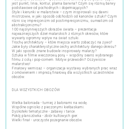
jest punkt, linia, kontur, plama barwna? Czym się różnią barwy
podstawowe od pochodnych i dopełniających?
Style i kierunki w malarstwie – czym inspirowali się dawni
mistrzowie, w jaki sposób odchodzili od kanonów sztuki? Czym
różni się impresjonizm od postimpresjonizmu, surrealizm od
abstrakcjonizmu?
100 najsłynniejszych obrazów świata – prezentacja
najważniejszych dzieł malarskich z różnych okresów, które
wywarły ogromny wpływ na świat sztuki.
Trochę architektury – które miejsca warto zobaczyć na żywo?
Jakie były charakterystyczne cechy architektury danego okresu?
W jaki sposób znane budowle inspirowały malarzy?
Sztuka w filmie wieczorową porą – wspólny seans wybranego
filmu z colą i pop-cornem. Motyw przewodni? Oczywiście
malarstwo!
Finałowy wernisaż – organizacja wystawy wybranych prac wraz
z omówieniem i imprezą finałową dla wszystkich uczestników
obozów.
DLA WSZYSTKICH OBOZÓW
Wielka baloniada - turniej z balonami na wodę.
Wspólne ognisko z pieczonymi kiełbaskami.
Dyskoteki tematyczne - zabawy i tańce.
Pokój planszówka - zbiór kultowych gier.
Wielki finał - uroczyste pożegnanie obozów.