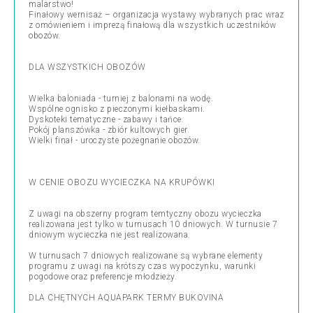
malarstwo!
Finałowy wernisaż – organizacja wystawy wybranych prac wraz
z omówieniem i imprezą finałową dla wszystkich uczestników
obozów.
DLA WSZYSTKICH OBOZÓW
Wielka baloniada - turniej z balonami na wodę.
Wspólne ognisko z pieczonymi kiełbaskami.
Dyskoteki tematyczne - zabawy i tańce.
Pokój planszówka - zbiór kultowych gier.
Wielki finał - uroczyste pożegnanie obozów.
W CENIE OBOZU WYCIECZKA NA KRUPÓWKI
Z uwagi na obszerny program temtyczny obozu wycieczka
realizowana jest tylko w turnusach 10 dniowych. W turnusie 7
dniowym wycieczka nie jest realizowana.
W turnusach 7 dniowych realizowane są wybrane elementy
programu z uwagi na krótszy czas wypoczynku, warunki
pogodowe oraz preferencje młodzieży.
DLA CHĘTNYCH AQUAPARK TERMY BUKOVINA