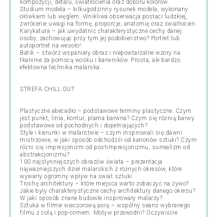
kompozycji, detalu, światłocienia oraz doboru kolorów.
Studium modela – kilkugodzinny rysunek modela, wykonany
ołówkiem lub węglem. Wnikliwa obserwacja postaci ludzkiej,
zwrócenie uwagi na formę, proporcje, anatomię oraz światłocień.
Karykatura – jak uwydatnić charakterystyczne cechy danej
osoby, zachowując przy tym jej podobieństwo? Portret lub
autoportret na wesoło!
Batik – stwórz wspaniały obraz i niepowtarzalne wzory na
tkaninie za pomocą wosku i barwników. Prosta, ale bardzo
efektowna technika malarska.
STREFA CHILL OUT
Plastyczne abecadło – podstawowe terminy plastyczne. Czym
jest punkt, linia, kontur, plama barwna? Czym się różnią barwy
podstawowe od pochodnych i dopełniających?
Style i kierunki w malarstwie – czym inspirowali się dawni
mistrzowie, w jaki sposób odchodzili od kanonów sztuki? Czym
różni się impresjonizm od postimpresjonizmu, surrealizm od
abstrakcjonizmu?
100 najsłynniejszych obrazów świata – prezentacja
najważniejszych dzieł malarskich z różnych okresów, które
wywarły ogromny wpływ na świat sztuki.
Trochę architektury – które miejsca warto zobaczyć na żywo?
Jakie były charakterystyczne cechy architektury danego okresu?
W jaki sposób znane budowle inspirowały malarzy?
Sztuka w filmie wieczorową porą – wspólny seans wybranego
filmu z colą i pop-cornem. Motyw przewodni? Oczywiście