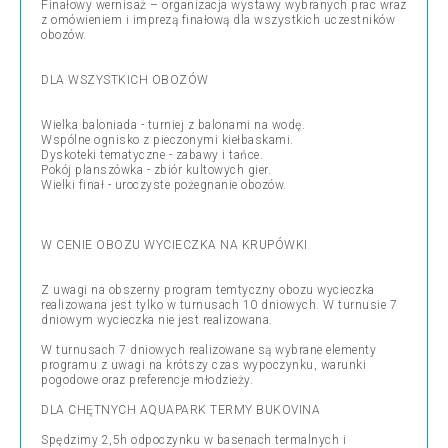
Finałowy wernisaż – organizacja wystawy wybranych prac wraz
z omówieniem i imprezą finałową dla wszystkich uczestników
obozów.
DLA WSZYSTKICH OBOZÓW
Wielka baloniada - turniej z balonami na wodę.
Wspólne ognisko z pieczonymi kiełbaskami.
Dyskoteki tematyczne - zabawy i tańce.
Pokój planszówka - zbiór kultowych gier.
Wielki finał - uroczyste pożegnanie obozów.
W CENIE OBOZU WYCIECZKA NA KRUPÓWKI
Z uwagi na obszerny program temtyczny obozu wycieczka
realizowana jest tylko w turnusach 10 dniowych. W turnusie 7
dniowym wycieczka nie jest realizowana.
W turnusach 7 dniowych realizowane są wybrane elementy
programu z uwagi na krótszy czas wypoczynku, warunki
pogodowe oraz preferencje młodzieży.
DLA CHĘTNYCH AQUAPARK TERMY BUKOVINA
Spędzimy 2,5h odpoczynku w basenach termalnych i