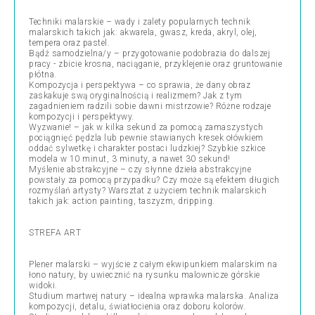
Techniki malarskie – wady i zalety popularnych technik
malarskich takich jak: akwarela, gwasz, kreda, akryl, olej,
tempera oraz pastel.
Bądź samodzielna/y – przygotowanie podobrazia do dalszej
pracy - zbicie krosna, naciąganie, przyklejenie oraz gruntowanie
płótna.
Kompozycja i perspektywa – co sprawia, że dany obraz
zaskakuje swą oryginalnością i realizmem? Jak z tym
zagadnieniem radzili sobie dawni mistrzowie? Różne rodzaje
kompozycji i perspektywy.
Wyzwanie! – jak w kilka sekund za pomocą zamaszystych
pociągnięć pędzla lub pewnie stawianych kresek ołówkiem
oddać sylwetkę i charakter postaci ludzkiej? Szybkie szkice
modela w 10 minut, 3 minuty, a nawet 30 sekund!
Myślenie abstrakcyjne – czy słynne dzieła abstrakcyjne
powstały za pomocą przypadku? Czy może są efektem długich
rozmyślań artysty? Warsztat z użyciem technik malarskich
takich jak: action painting, taszyzm, dripping.
STREFA ART
Plener malarski – wyjście z całym ekwipunkiem malarskim na
łono natury, by uwiecznić na rysunku malownicze górskie
widoki.
Studium martwej natury – idealna wprawka malarska. Analiza
kompozycji, detalu, światłocienia oraz doboru kolorów.