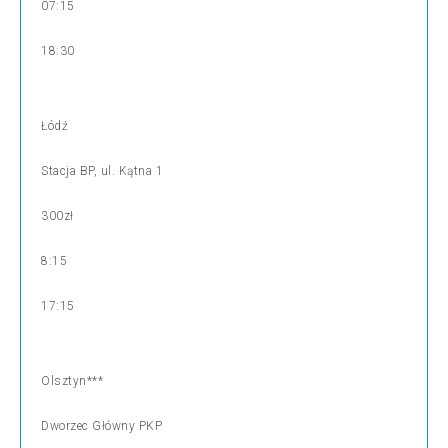
07:15
18:30
Łódź
Stacja BP, ul. Kątna 1
300zł
8:15
17:15
Olsztyn***
Dworzec Główny PKP