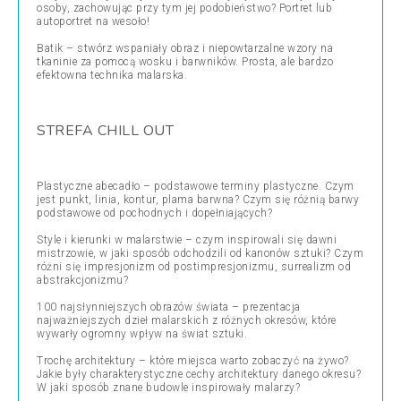
osoby, zachowując przy tym jej podobieństwo? Portret lub
autoportret na wesoło!
Batik – stwórz wspaniały obraz i niepowtarzalne wzory na
tkaninie za pomocą wosku i barwników. Prosta, ale bardzo
efektowna technika malarska.
STREFA CHILL OUT
Plastyczne abecadło – podstawowe terminy plastyczne. Czym
jest punkt, linia, kontur, plama barwna? Czym się różnią barwy
podstawowe od pochodnych i dopełniających?
Style i kierunki w malarstwie – czym inspirowali się dawni
mistrzowie, w jaki sposób odchodzili od kanonów sztuki? Czym
różni się impresjonizm od postimpresjonizmu, surrealizm od
abstrakcjonizmu?
100 najsłynniejszych obrazów świata – prezentacja
najważniejszych dzieł malarskich z różnych okresów, które
wywarły ogromny wpływ na świat sztuki.
Trochę architektury – które miejsca warto zobaczyć na żywo?
Jakie były charakterystyczne cechy architektury danego okresu?
W jaki sposób znane budowle inspirowały malarzy?