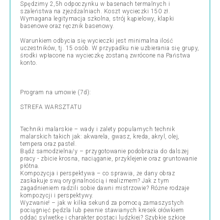
Spędzimy 2,5h odpoczynku w basenach termalnych i
szaleństwa na zjeżdżalniach. Koszt wycieczki 150 zł.
Wymagana legitymacja szkolna, strój kąpielowy, klapki
basenowe oraz ręcznik basenowy.
Warunkiem odbycia się wycieczki jest minimalna ilość
uczestników, tj. 15 osób. W przypadku nie uzbierania się grupy,
środki wpłacone na wycieczkę zostaną zwrócone na Państwa
konto.
Program na umowie (7d):
STREFA WARSZTATU
Techniki malarskie – wady i zalety popularnych technik
malarskich takich jak: akwarela, gwasz, kreda, akryl, olej,
tempera oraz pastel.
Bądź samodzielna/y – przygotowanie podobrazia do dalszej
pracy - zbicie krosna, naciąganie, przyklejenie oraz gruntowanie
płótna.
Kompozycja i perspektywa – co sprawia, że dany obraz
zaskakuje swą oryginalnością i realizmem? Jak z tym
zagadnieniem radzili sobie dawni mistrzowie? Różne rodzaje
kompozycji i perspektywy.
Wyzwanie! – jak w kilka sekund za pomocą zamaszystych
pociągnięć pędzla lub pewnie stawianych kresek ołówkiem
oddać sylwetkę i charakter postaci ludzkiej? Szybkie szkice