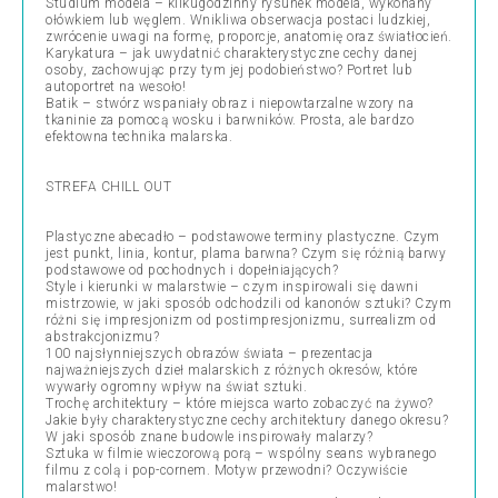
Studium modela – kilkugodzinny rysunek modela, wykonany
ołówkiem lub węglem. Wnikliwa obserwacja postaci ludzkiej,
zwrócenie uwagi na formę, proporcje, anatomię oraz światłocień.
Karykatura – jak uwydatnić charakterystyczne cechy danej
osoby, zachowując przy tym jej podobieństwo? Portret lub
autoportret na wesoło!
Batik – stwórz wspaniały obraz i niepowtarzalne wzory na
tkaninie za pomocą wosku i barwników. Prosta, ale bardzo
efektowna technika malarska.
STREFA CHILL OUT
Plastyczne abecadło – podstawowe terminy plastyczne. Czym
jest punkt, linia, kontur, plama barwna? Czym się różnią barwy
podstawowe od pochodnych i dopełniających?
Style i kierunki w malarstwie – czym inspirowali się dawni
mistrzowie, w jaki sposób odchodzili od kanonów sztuki? Czym
różni się impresjonizm od postimpresjonizmu, surrealizm od
abstrakcjonizmu?
100 najsłynniejszych obrazów świata – prezentacja
najważniejszych dzieł malarskich z różnych okresów, które
wywarły ogromny wpływ na świat sztuki.
Trochę architektury – które miejsca warto zobaczyć na żywo?
Jakie były charakterystyczne cechy architektury danego okresu?
W jaki sposób znane budowle inspirowały malarzy?
Sztuka w filmie wieczorową porą – wspólny seans wybranego
filmu z colą i pop-cornem. Motyw przewodni? Oczywiście
malarstwo!