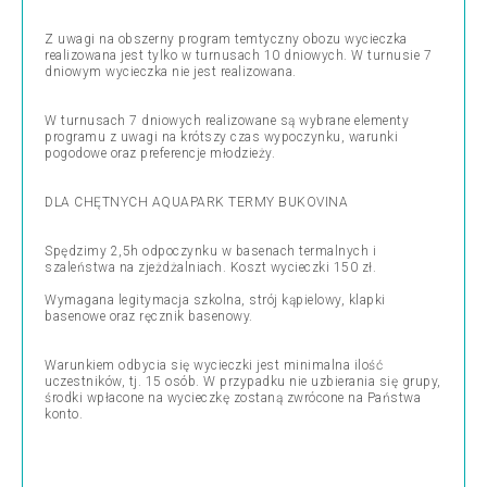
Z uwagi na obszerny program temtyczny obozu wycieczka
realizowana jest tylko w turnusach 10 dniowych. W turnusie 7
dniowym wycieczka nie jest realizowana.
W turnusach 7 dniowych realizowane są wybrane elementy
programu z uwagi na krótszy czas wypoczynku, warunki
pogodowe oraz preferencje młodzieży.
DLA CHĘTNYCH AQUAPARK TERMY BUKOVINA
Spędzimy 2,5h odpoczynku w basenach termalnych i
szaleństwa na zjeżdżalniach. Koszt wycieczki 150 zł.
Wymagana legitymacja szkolna, strój kąpielowy, klapki
basenowe oraz ręcznik basenowy.
Warunkiem odbycia się wycieczki jest minimalna ilość
uczestników, tj. 15 osób. W przypadku nie uzbierania się grupy,
środki wpłacone na wycieczkę zostaną zwrócone na Państwa
konto.