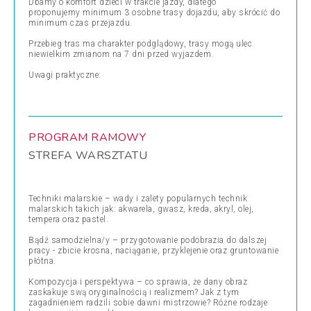
Dbamy o komfort dzieci w trakcie jazdy, dlatego
proponujemy minimum 3 osobne trasy dojazdu, aby skrócić do
minimum czas przejazdu.
Przebieg tras ma charakter podglądowy, trasy mogą ulec
niewielkim zmianom na 7 dni przed wyjazdem.
Uwagi praktyczne:
PROGRAM RAMOWY
STREFA WARSZTATU
Techniki malarskie – wady i zalety popularnych technik
malarskich takich jak: akwarela, gwasz, kreda, akryl, olej,
tempera oraz pastel.
Bądź samodzielna/y – przygotowanie podobrazia do dalszej
pracy - zbicie krosna, naciąganie, przyklejenie oraz gruntowanie
płótna.
Kompozycja i perspektywa – co sprawia, że dany obraz
zaskakuje swą oryginalnością i realizmem? Jak z tym
zagadnieniem radzili sobie dawni mistrzowie? Różne rodzaje