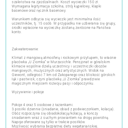
szaleństwa na zjeżdżalniach. Koszt wycieczki 150 zł.
Wymagana legitymacja szkolna, strój kąpielowy, klapki
basenowe oraz ręcznik basenowy.
Warunkiem odbycia się wycieczki jest minimalna ilość
uczestników, tj. 15 osób. W przypadku nie uzbierania się grupy,
środki wpłacone na wycieczkę zostaną zwrócone na Państwa
konto.
Zakwaterowanie:
Klimat z mangową atmosferą i rockowym przytupem, to właśnie
placówka „U Ziomka” w Murzasichle. Pensjonat w góralskim
klimacie wspólnie dzielą uczestnicy i uczestniczki obozów
mangowych, muzycznych oraz artystycznych. Widok na
Giewont, odległość 7 km od Zakopanego oraz bliskość górskich
łąk i pastwisk, czyni placówkę „U Ziomka” prawdziwie
magicznym miejscem rozwoju pasji i odpoczynku.
Wyżywienie i pokoje
Pokoje 4 oraz 5 osobowe z łazienkami.
3 posiłki dziennie (śniadanie, obiad z podwieczorkiem, kolacja).
Obóz rozpoczyna się obiadokolacją/kolacją, a kończy
śniadaniem wraz z suchym prowiantem na drogę powrotną.
Napoje oferowane są tylko w trakcie posiłków.
Możliwość wybrania bezpłatnej diety wegetariańskiej.