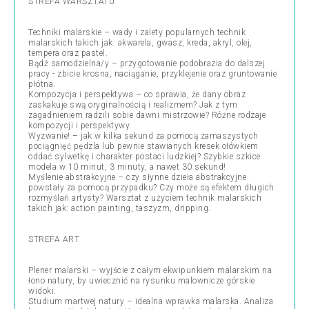
STREFA WARSZTATU
Techniki malarskie – wady i zalety popularnych technik
malarskich takich jak: akwarela, gwasz, kreda, akryl, olej,
tempera oraz pastel.
Bądź samodzielna/y – przygotowanie podobrazia do dalszej
pracy - zbicie krosna, naciąganie, przyklejenie oraz gruntowanie
płótna.
Kompozycja i perspektywa – co sprawia, że dany obraz
zaskakuje swą oryginalnością i realizmem? Jak z tym
zagadnieniem radzili sobie dawni mistrzowie? Różne rodzaje
kompozycji i perspektywy.
Wyzwanie! – jak w kilka sekund za pomocą zamaszystych
pociągnięć pędzla lub pewnie stawianych kresek ołówkiem
oddać sylwetkę i charakter postaci ludzkiej? Szybkie szkice
modela w 10 minut, 3 minuty, a nawet 30 sekund!
Myślenie abstrakcyjne – czy słynne dzieła abstrakcyjne
powstały za pomocą przypadku? Czy może są efektem długich
rozmyślań artysty? Warsztat z użyciem technik malarskich
takich jak: action painting, taszyzm, dripping.
STREFA ART
Plener malarski – wyjście z całym ekwipunkiem malarskim na
łono natury, by uwiecznić na rysunku malownicze górskie
widoki.
Studium martwej natury – idealna wprawka malarska. Analiza