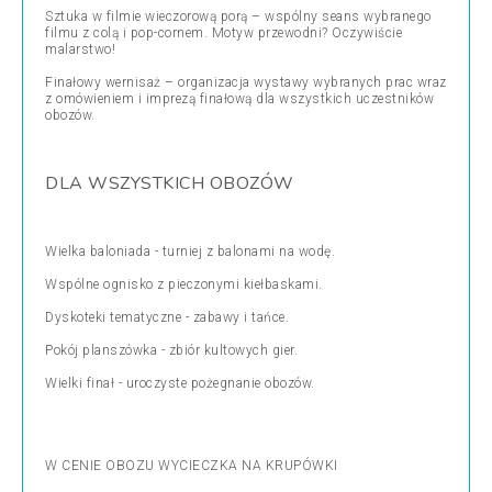
Sztuka w filmie wieczorową porą – wspólny seans wybranego
filmu z colą i pop-cornem. Motyw przewodni? Oczywiście
malarstwo!
Finałowy wernisaż – organizacja wystawy wybranych prac wraz
z omówieniem i imprezą finałową dla wszystkich uczestników
obozów.
DLA WSZYSTKICH OBOZÓW
Wielka baloniada - turniej z balonami na wodę.
Wspólne ognisko z pieczonymi kiełbaskami.
Dyskoteki tematyczne - zabawy i tańce.
Pokój planszówka - zbiór kultowych gier.
Wielki finał - uroczyste pożegnanie obozów.
W CENIE OBOZU WYCIECZKA NA KRUPÓWKI