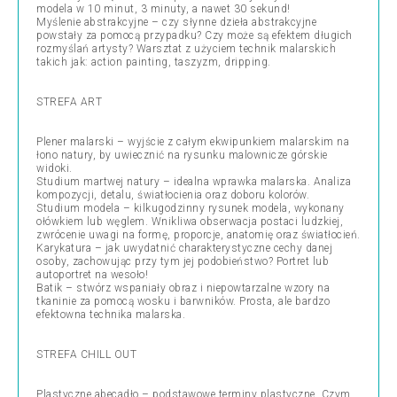
modela w 10 minut, 3 minuty, a nawet 30 sekund!
Myślenie abstrakcyjne – czy słynne dzieła abstrakcyjne
powstały za pomocą przypadku? Czy może są efektem długich
rozmyślań artysty? Warsztat z użyciem technik malarskich
takich jak: action painting, taszyzm, dripping.
STREFA ART
Plener malarski – wyjście z całym ekwipunkiem malarskim na
łono natury, by uwiecznić na rysunku malownicze górskie
widoki.
Studium martwej natury – idealna wprawka malarska. Analiza
kompozycji, detalu, światłocienia oraz doboru kolorów.
Studium modela – kilkugodzinny rysunek modela, wykonany
ołówkiem lub węglem. Wnikliwa obserwacja postaci ludzkiej,
zwrócenie uwagi na formę, proporcje, anatomię oraz światłocień.
Karykatura – jak uwydatnić charakterystyczne cechy danej
osoby, zachowując przy tym jej podobieństwo? Portret lub
autoportret na wesoło!
Batik – stwórz wspaniały obraz i niepowtarzalne wzory na
tkaninie za pomocą wosku i barwników. Prosta, ale bardzo
efektowna technika malarska.
STREFA CHILL OUT
Plastyczne abecadło – podstawowe terminy plastyczne. Czym