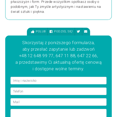
płaszczyzn i form. Przede wszystkim spotkasz osoby o
podobnym, jak Ty zmyśle artystycznym i nastawieniu na
świat sztuki i piękna.
POLUB
PODZIEL SIĘ!
Skorzystaj z poniższego formularza,
aby przesłać zapytanie lub zadzwoń
+48 12 648 99 77, 647 11 88, 647 22 66,
a przedstawimy Ci aktualną ofertę cenową
i dostępne wolne terminy.