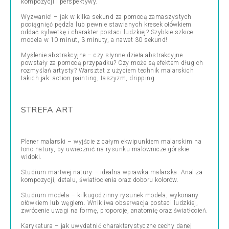
kompozycji i perspektywy.
Wyzwanie! – jak w kilka sekund za pomocą zamaszystych
pociągnięć pędzla lub pewnie stawianych kresek ołówkiem
oddać sylwetkę i charakter postaci ludzkiej? Szybkie szkice
modela w 10 minut, 3 minuty, a nawet 30 sekund!
Myślenie abstrakcyjne – czy słynne dzieła abstrakcyjne
powstały za pomocą przypadku? Czy może są efektem długich
rozmyślań artysty? Warsztat z użyciem technik malarskich
takich jak: action painting, taszyzm, dripping.
STREFA ART
Plener malarski – wyjście z całym ekwipunkiem malarskim na
łono natury, by uwiecznić na rysunku malownicze górskie
widoki.
Studium martwej natury – idealna wprawka malarska. Analiza
kompozycji, detalu, światłocienia oraz doboru kolorów.
Studium modela – kilkugodzinny rysunek modela, wykonany
ołówkiem lub węglem. Wnikliwa obserwacja postaci ludzkiej,
zwrócenie uwagi na formę, proporcje, anatomię oraz światłocień.
Karykatura – jak uwydatnić charakterystyczne cechy danej