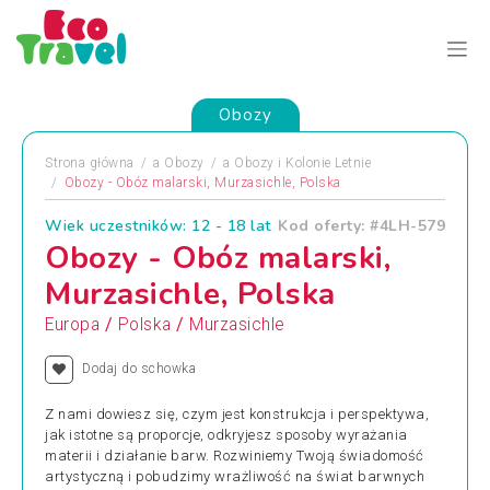
Obozy
Strona główna
a
Obozy
a
Obozy i Kolonie Letnie
Obozy - Obóz malarski, Murzasichle, Polska
Wiek uczestników: 12 - 18 lat
Kod oferty: #4LH-579
Obozy - Obóz malarski,
Murzasichle, Polska
/
/
Europa
Polska
Murzasichle
Dodaj do schowka
Z nami dowiesz się, czym jest konstrukcja i perspektywa,
jak istotne są proporcje, odkryjesz sposoby wyrażania
materii i działanie barw. Rozwiniemy Twoją świadomość
artystyczną i pobudzimy wrażliwość na świat barwnych