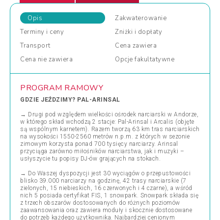
Opis
Zakwaterowanie
Terminy
i ceny
Zniżki
i dopłaty
Transport
Cena
zawiera
Cena
nie zawiera
Opcje
fakultatywne
PROGRAM RAMOWY
GDZIE JEŹDZIMY? PAL-ARINSAL
→
Drugi pod względem wielkości ośrodek narciarski w Andorze,
w którego skład wchodzą 2 stacje: Pal-Arinsal i Arcalis (objęte
są wspólnym karnetem).
Razem tworzą 63 km tras narciarskich
na wysokości
1550-2560 metrów n.p.m
. z których w sezonie
zimowym korzysta ponad 700 tysięcy narciarzy. Arinsal
przyciąga zarówno miłośników narciarstwa, jak i muzyki –
usłyszycie tu popisy DJ-ów grających na stokach.
→ Do Waszej dyspozycji jest 30 wyciągów o przepustowości
blisko 39.000 narciarzy na godzinę, 42 trasy narciarskie (7
zielonych, 15 niebieskich, 16 czerwonych i 4 czarne), a wśród
nich 5 posiada certyfikat FIS, 1 snowpark.
Snowpark składa się
z trzech obszarów dostosowanych do różnych poziomów
zaawansowania oraz zawiera moduły i skocznie dostosowane
do potrzeb każdego użytkownika. Najbardziej cenionym