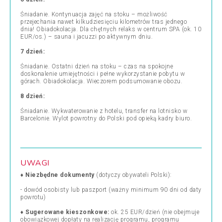
Śniadanie. Kontynuacja zajęć na stoku – możliwość
przejechania nawet kilkudziesięciu kilometrów tras jednego
dnia! Obiadokolacja. Dla chętnych relaks w centrum SPA (ok. 10
EUR/os.) – sauna i jacuzzi po aktywnym dniu.
7 dzień:
Śniadanie. Ostatni dzień na stoku – czas na spokojne
doskonalenie umiejętności i pełne wykorzystanie pobytu w
górach.
Obiadokolacja. Wieczorem podsumowanie obozu.
8 dzień:
Śniadanie. Wykwaterowanie z hotelu, transfer na lotnisko w
Barcelonie. Wylot powrotny do Polski pod opieką kadry biuro.
UWAGI
♦
Niezbędne dokumenty
(dotyczy obywateli Polski):
- dowód osobisty lub paszport (ważny minimum 90 dni od daty
powrotu)
♦
Sugerowane kieszonkowe:
ok. 25 EUR/dzień (nie obejmuje
obowiązkowej dopłaty na realizację programu, programu