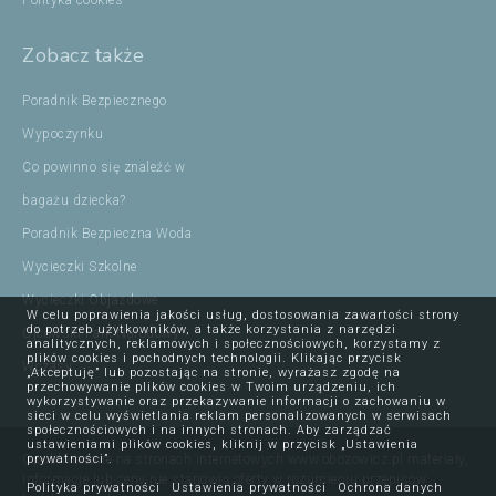
Polityka cookies
Zobacz także
Poradnik Bezpiecznego
Wypoczynku
Co powinno się znaleźć w
bagażu dziecka?
Poradnik Bezpieczna Woda
Wycieczki Szkolne
Wycieczki Objazdowe
W celu poprawienia jakości usług, dostosowania zawartości strony
do potrzeb użytkowników, a także korzystania z narzędzi
Ojcowski Park Narodowy
analitycznych, reklamowych i społecznościowych, korzystamy z
plików cookies i pochodnych technologii. Klikając przycisk
Wczasy
„Akceptuję” lub pozostając na stronie, wyrażasz zgodę na
przechowywanie plików cookies w Twoim urządzeniu, ich
wykorzystywanie oraz przekazywanie informacji o zachowaniu w
sieci w celu wyświetlania reklam personalizowanych w serwisach
społecznościowych i na innych stronach. Aby zarządzać
ustawieniami plików cookies, kliknij w przycisk „Ustawienia
prywatności”.
Opublikowane na stronach internetowych www.obozowicz.pl materiały,
informacje lub ceny nie stanowią oferty w rozumieniu przepisów
Polityka prywatności
Ustawienia prywatności
Ochrona danych