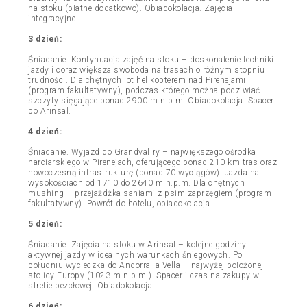
na stoku (płatne dodatkowo). Obiadokolacja. Zajęcia
integracyjne.
3 dzień:
Śniadanie. Kontynuacja zajęć na stoku – doskonalenie techniki
jazdy i coraz większa swoboda na trasach o różnym stopniu
trudności. Dla chętnych lot helikopterem nad Pirenejami
(program fakultatywny), podczas którego można podziwiać
szczyty sięgające ponad 2900 m n.p.m. Obiadokolacja. Spacer
po Arinsal.
4 dzień:
Śniadanie. Wyjazd do Grandvaliry – największego ośrodka
narciarskiego w Pirenejach, oferującego ponad 210 km tras oraz
nowoczesną infrastrukturę (ponad 70 wyciągów). Jazda na
wysokościach od 1710 do 2640 m n.p.m. Dla chętnych
mushing – przejażdżka saniami z psim zaprzęgiem (program
fakultatywny). Powrót do hotelu, obiadokolacja.
5 dzień:
Śniadanie. Zajęcia na stoku w Arinsal – kolejne godziny
aktywnej jazdy w idealnych warunkach śniegowych. Po
południu wycieczka do Andorra la Vella – najwyżej położonej
stolicy Europy (1023 m n.p.m.). Spacer i czas na zakupy w
strefie bezcłowej. Obiadokolacja.
6 dzień: