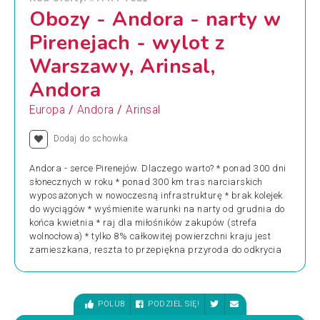
Obozy - Andora - narty w
Pirenejach - wylot z
Warszawy, Arinsal,
Andora
/
/
Europa
Andora
Arinsal
Dodaj do schowka
Andora - serce Pirenejów. Dlaczego warto? * ponad 300 dni
słonecznych w roku * ponad 300 km tras narciarskich
wyposażonych w nowoczesną infrastrukturę * brak kolejek
do wyciągów * wyśmienite warunki na narty od grudnia do
końca kwietnia * raj dla miłośników zakupów (strefa
wolnocłowa) * tylko 8% całkowitej powierzchni kraju jest
zamieszkana, reszta to przepiękna przyroda do odkrycia
POLUB
PODZIEL SIĘ!