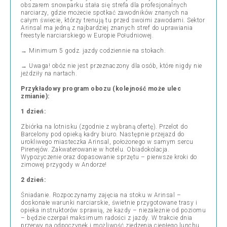
obszarem snowparku stała się strefa dla profesjonalnych
narciarzy, gdzie możecie spotkać zawodników znanych na
całym świecie, którzy trenują tu przed swoimi zawodami. Sektor
Arinsal ma jedną z najbardziej znanych stref do uprawiania
freestyle narciarskiego w Europie Południowej.
→ Minimum 5 godz. jazdy codziennie na stokach.
→ Uwaga! obóz nie jest przeznaczony dla osób, które nigdy nie
jeździły na nartach.
Przykładowy program obozu (kolejność może ulec
zmianie):
1 dzień:
Zbiórka na lotnisku (zgodnie z wybraną ofertę). Przelot do
Barcelony pod opieką kadry biuro. Następnie przejazd do
urokliwego miasteczka Arinsal, położonego w samym sercu
Pirenejów
.
Zakwaterowanie w hotelu. Obiadokolacja.
Wypożyczenie oraz dopasowanie sprzętu – pierwsze kroki do
zimowej przygody w Andorze!
2 dzień:
Śniadanie. Rozpoczynamy zajęcia na stoku w Arinsal –
doskonałe warunki narciarskie, świetnie przygotowane trasy i
opieka instruktorów sprawią, że każdy – niezależnie od poziomu
– będzie czerpał maksimum radości z jazdy. W trakcie dnia
przerwy na odpoczynek i możliwość zjedzenia ciepłego lunchu