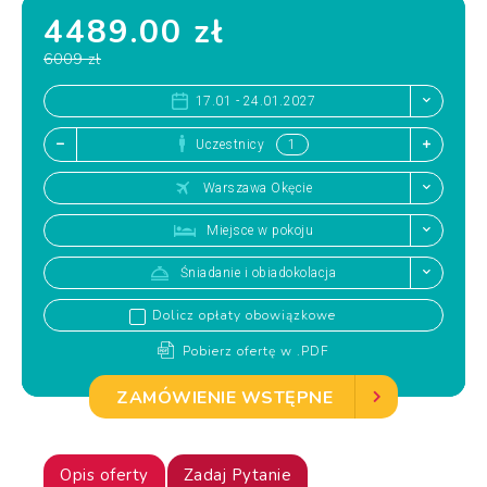
4489.00 zł
6009 zł
17.01 - 24.01.2027
Uczestnicy
Warszawa Okęcie
Miejsce w pokoju
Śniadanie i obiadokolacja
Dolicz opłaty obowiązkowe
Pobierz ofertę w .PDF
ZAMÓWIENIE WSTĘPNE
Opis oferty
Zadaj Pytanie