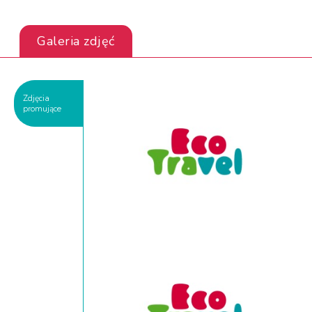
Galeria zdjęć
Zdjęcia
promujące