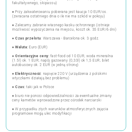
fakultatywnego, skipassu)
♦ Przy zakwaterowaniu pobierana jest kaucja 10 EUR/os.
(zwracana ostatniego dnia o ile nie ma szkód w pokoju)
♦ Zalecamy zabranie własnego kasku ochronnego (istnieje
możliwość wypożyczenia na miejscu, koszt ok. 35 EUR/6 dni)
♦
Czas przelotu
: Warszawa - Barcelona ok. 3 godz.
♦
Waluta:
Euro (EUR)
♦
Orientacyjne ceny:
fast-food od 10 EUR; woda mineralna
(1.5l) ok. 1 EUR; napój gazowany (0,33l) ok 1,5 EUR; bilet
autobusowy ok. 2 EUR (w jedną stronę)
♦
Elektryczność
: napięcie 220 V (urządzenia z polskimi
wtyczkami działają bez problemu)
♦
Czas:
taki jak w Polsce
♦ biuro nie ponosi odpowiedzialności za ewentualne zmiany
ceny karnetów wprowadzone przez ośrodek narciarski
♦ W przypadku złych warunków atmosferycznych zajęcia
programowe mogą ulec modyfikacji