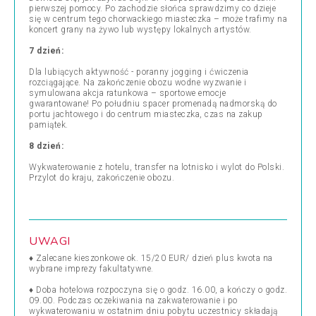
pierwszej pomocy. Po zachodzie słońca sprawdzimy co dzieje
się w centrum tego chorwackiego miasteczka – może trafimy na
koncert grany na żywo lub występy lokalnych artystów.
7 dzień:
Dla lubiących aktywność - poranny jogging i ćwiczenia
rozciągające. Na zakończenie obozu wodne wyzwanie i
symulowana akcja ratunkowa – sportowe emocje
gwarantowane! Po południu spacer promenadą nadmorską do
portu jachtowego i do centrum miasteczka, czas na zakup
pamiątek.
8 dzień:
Wykwaterowanie z hotelu, transfer na lotnisko i wylot do Polski.
Przylot do kraju, zakończenie obozu.
UWAGI
♦ Zalecane kieszonkowe ok. 15/20 EUR/ dzień plus kwota na
wybrane imprezy fakultatywne.
♦ Doba hotelowa rozpoczyna się o godz. 16.00, a kończy o godz.
09.00. Podczas oczekiwania na zakwaterowanie i po
wykwaterowaniu w ostatnim dniu pobytu uczestnicy składają