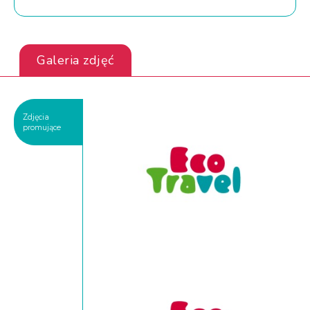
Galeria zdjęć
Zdjęcia
promujące