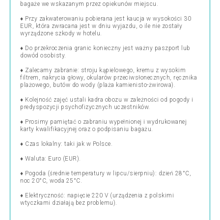
bagaże we wskazanym przez opiekunów miejscu.
♦ Przy zakwaterowaniu pobierana jest kaucja w wysokości 30
EUR, która zwracana jest w dniu wyjazdu, o ile nie zostały
wyrządzone szkody w hotelu.
♦ Do przekroczenia granic konieczny jest ważny paszport lub
dowód osobisty.
♦ Zalecamy zabranie: stroju kąpielowego, kremu z wysokim
filtrem, nakrycia głowy, okularów przeciwsłonecznych, ręcznika
plażowego, butów do wody (plaża kamienisto-żwirowa).
♦ Kolejność zajęć ustali kadra obozu w zależności od pogody i
predyspozycji psychofizycznych uczestników.
♦ Prosimy pamiętać o zabraniu wypełnionej i wydrukowanej
karty kwalifikacyjnej oraz o podpisaniu bagażu.
♦ Czas lokalny: taki jak w Polsce.
♦ Waluta: Euro (EUR).
♦ Pogoda (średnie temperatury w lipcu/sierpniu): dzień 28°C,
noc 20°C, woda 25°C.
♦ Elektryczność: napięcie 220 V (urządzenia z polskimi
wtyczkami działają bez problemu).