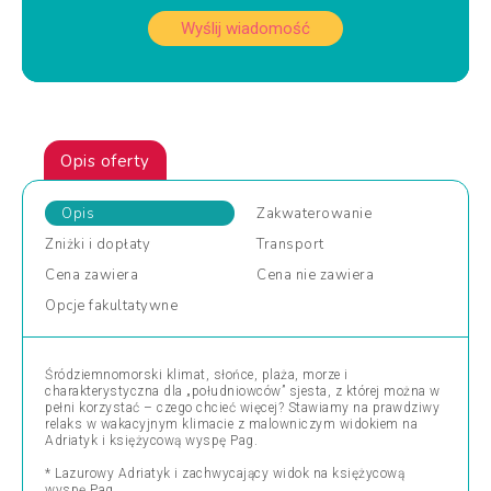
Wyślij wiadomość
Opis oferty
Opis
Zakwaterowanie
Zniżki
i dopłaty
Transport
Cena
zawiera
Cena
nie zawiera
Opcje
fakultatywne
Śródziemnomorski klimat, słońce, plaża, morze i
charakterystyczna dla „południowców” sjesta, z której można w
pełni korzystać – czego chcieć więcej? Stawiamy na prawdziwy
relaks w wakacyjnym klimacie z malowniczym widokiem na
Adriatyk i księżycową wyspę Pag.
* Lazurowy Adriatyk i zachwycający widok na księżycową
wyspę Pag