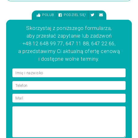
POLUB
PODZIEL SIĘ!
Skorzystaj z poniższego formularza,
aby przesłać zapytanie lub zadzwoń
+48 12 648 99 77, 647 11 88, 647 22 66,
a przedstawimy Ci aktualną ofertę cenową
i dostępne wolne terminy.