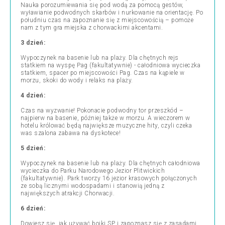
Nauka porozumiewania się pod wodą za pomocą gestów,
wyławianie podwodnych skarbów i nurkowanie na orientację. Po
południu czas na zapoznanie się z miejscowością – pomoże
nam z tym gra miejska z chorwackimi akcentami.
3 dzień:
Wypoczynek na basenie lub na plaży. Dla chętnych rejs
statkiem na wyspę Pag (fakultatywnie) - całodniowa wycieczka
statkiem, spacer po miejscowości Pag. Czas na kąpiele w
morzu, skoki do wody i relaks na plaży.
4 dzień:
Czas na wyzwanie! Pokonacie podwodny tor przeszkód –
najpierw na basenie, później także w morzu. A wieczorem w
hotelu królować będą największe muzyczne hity, czyli czeka
was szalona zabawa na dyskotece!
5 dzień:
Wypoczynek na basenie lub na plaży. Dla chętnych całodniowa
wycieczka do Parku Narodowego Jezior Plitwickich
(fakultatywnie). Park tworzy 16 jezior krasowych połączonych
ze sobą licznymi wodospadami i stanowią jedną z
największych atrakcji Chorwacji.
6 dzień:
Dowiesz się, jak używać bojki SP i zapoznasz się z zasadami