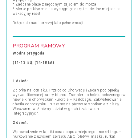
* Zadbane plaże z łagodnym zejściem do morza
* Morze praktycznie na wyciągnięcie ręki – idealne miejsce na
wakacyjny reset
Dołącz do nas i przeżyj lato pełne emocji!
PROGRAM RAMOWY
Wodna przygoda
(11-13 lat), (14-18 lat)
1 dzień:
Zbiórka na lotnisku. Przelot do Chorwacji (Zadar) pod opieką
wykwalifikowanej kadry biurou. Transfer do hotelu położonego w
niewielkim chorwackim kurorcie – Karlobagu. Zakwaterowanie,
chwila odpoczynku i ruszamy na pierwsze spotkanie z plażą.
Wieczorem weźmiemy udział w grach i zabawach
integracyjnych.
2 dzień:
Wprowadzenie w tajniki coraz popularniejszego snorkellingu -
nurkowanie z użyciem sprzętu ABC (płetwy, maska, rurka).