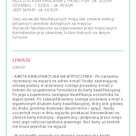
REJS STATKIEM PIRACKIEM Z PIKNIC FISH - ok. 30 EUR
ISTAMBUŁ - 1 DZIEŃ – ok. 90 EUR
JEEP SAFARI - ok. 40 EUR
Ceny wycieczek fakultatywnych mogą ulec zmianie według
aktualnych cenników dostępnych na miejscu!
Wycieczki fakultatywne są organizowane przez miejscowych
kontrahentów przy określonej liczbie chętnych na danym
turnusie.
UWAGI
UWAGI:
- KARTA KWALIFIKACYJNA NA WYPOCZYNEK - Po założeniu
rezerwacji na wyjazd na adres e-mail Osoby zawierającej
umowę podany w rezerwacji zostaje przesłany e-mail z
linkiem do uzupełnienia formularza do karty kwalifikacyjnej.
Po jego uzupełnieniu następuje kwalifikacja uczestnika na
wypoczynek. Po zakwalifikowaniu zostaje przesłany e-mail z
wypełnionym drukiem karty kwalifikacyjnej, który jest gotowy
do druku (prosimy drukować dwustronnie i spiąć). Każdy
uczestnik musi w dniu wyjazdu przekazać kierownikowi na
zbiórce kartę kolonijną - wypełnioną i podpisaną przez niego
oraz jego rodzica/opiekuna prawnego. Bez karty uczestnik
nie może pojechać na wyjazd.
- W przypadku wyjazdu na imprezę zagraniczną każdy