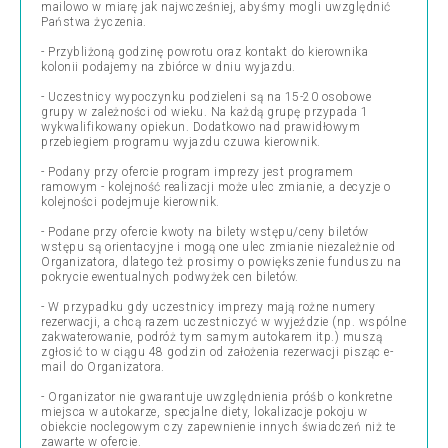
mailowo w miarę jak najwcześniej, abyśmy mogli uwzględnić
Państwa życzenia.
- Przybliżoną godzinę powrotu oraz kontakt do kierownika
kolonii podajemy na zbiórce w dniu wyjazdu.
- Uczestnicy wypoczynku podzieleni są na 15-20 osobowe
grupy w zależności od wieku. Na każdą grupę przypada 1
wykwalifikowany opiekun. Dodatkowo nad prawidłowym
przebiegiem programu wyjazdu czuwa kierownik.
- Podany przy ofercie program imprezy jest programem
ramowym - kolejność realizacji może ulec zmianie, a decyzje o
kolejności podejmuje kierownik.
- Podane przy ofercie kwoty na bilety wstępu/ceny biletów
wstępu są orientacyjne i mogą one ulec zmianie niezależnie od
Organizatora, dlatego też prosimy o powiększenie funduszu na
pokrycie ewentualnych podwyżek cen biletów.
- W przypadku gdy uczestnicy imprezy mają rożne numery
rezerwacji, a chcą razem uczestniczyć w wyjeździe (np. wspólne
zakwaterowanie, podróż tym samym autokarem itp.) muszą
zgłosić to w ciągu 48 godzin od założenia rezerwacji pisząc e-
mail do Organizatora.
- Organizator nie gwarantuje uwzględnienia próśb o konkretne
miejsca w autokarze, specjalne diety, lokalizacje pokoju w
obiekcie noclegowym czy zapewnienie innych świadczeń niż te
zawarte w ofercie.