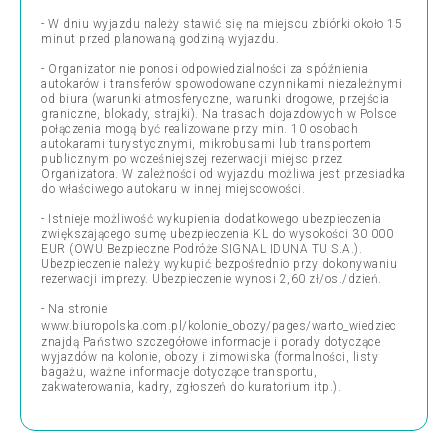
- W dniu wyjazdu należy stawić się na miejscu zbiórki około 15
minut przed planowaną godziną wyjazdu.
- Organizator nie ponosi odpowiedzialności za spóźnienia
autokarów i transferów spowodowane czynnikami niezależnymi
od biura (warunki atmosferyczne, warunki drogowe, przejścia
graniczne, blokady, strajki). Na trasach dojazdowych w Polsce
połączenia mogą być realizowane przy min. 10 osobach
autokarami turystycznymi, mikrobusami lub transportem
publicznym po wcześniejszej rezerwacji miejsc przez
Organizatora. W zależności od wyjazdu możliwa jest przesiadka
do właściwego autokaru w innej miejscowości.
- Istnieje możliwość wykupienia dodatkowego ubezpieczenia
zwiększającego sumę ubezpieczenia KL do wysokości 30 000
EUR (OWU Bezpieczne Podróże SIGNAL IDUNA TU S.A.).
Ubezpieczenie należy wykupić bezpośrednio przy dokonywaniu
rezerwacji imprezy. Ubezpieczenie wynosi 2,60 zł/os./dzień.
- Na stronie
www.biuropolska.com.pl/kolonie_obozy/pages/warto_wiedziec
znajdą Państwo szczegółowe informacje i porady dotyczące
wyjazdów na kolonie, obozy i zimowiska (formalności, listy
bagażu, ważne informacje dotyczące transportu,
zakwaterowania, kadry, zgłoszeń do kuratorium itp.).