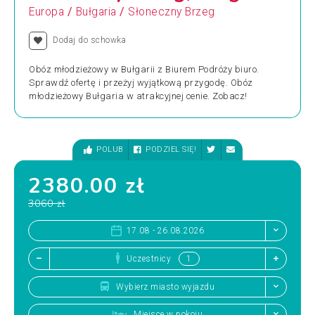
/
/
Europa
Bułgaria
Słoneczny Brzeg
Dodaj do schowka
Obóz młodzieżowy w Bułgarii z Biurem Podróży biuro.
Sprawdź ofertę i przeżyj wyjątkową przygodę. Obóz
młodzieżowy Bułgaria w atrakcyjnej cenie. Zobacz!
POLUB
PODZIEL SIĘ!
2380.00 zł
3060 zł
17.08 - 26.08.2026
Uczestnicy
Wybierz miasto wyjazdu
Miejsce w pokoju