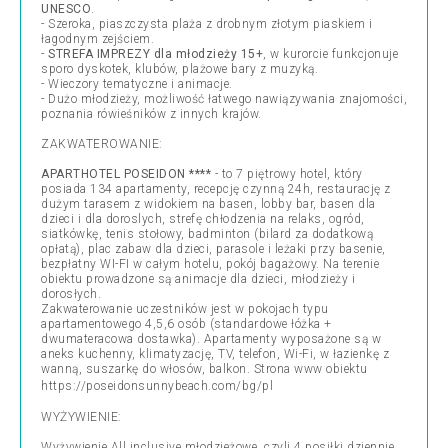
UNESCO
.
- Szeroka, piaszczysta plaża z drobnym złotym piaskiem i
łagodnym zejściem.
-
STREFA IMPREZY dla młodzieży 15+
, w kurorcie funkcjonuje
sporo dyskotek, klubów, plażowe bary z muzyką.
- Wieczory tematyczne i animacje.
- Dużo młodzieży, możliwość łatwego nawiązywania znajomości,
poznania rówieśników z innych krajów.
ZAKWATEROWANIE:
APARTHOTEL POSEIDON ****
- to 7 piętrowy hotel, który
posiada 134 apartamenty, recepcję czynną 24h, restaurację z
dużym tarasem z widokiem na basen, lobby bar, basen dla
dzieci i dla doroslych, strefę chłodzenia na relaks, ogród,
siatkówkę, tenis stołowy, badminton (bilard za dodatkową
opłatą), plac zabaw dla dzieci, parasole i leżaki przy basenie,
bezpłatny WI-FI w całym hotelu, pokój bagażowy. Na terenie
obiektu prowadzone są animacje dla dzieci, młodzieży i
dorosłych.
Zakwaterowanie uczestników jest w pokojach typu
apartamentowego 4,5,6 osób (standardowe łóżka +
dwumateracowa dostawka). Apartamenty wyposażone są w
aneks kuchenny, klimatyzację, TV, telefon, Wi-Fi, w łazienkę z
wanną, suszarkę do włosów, balkon. Strona www obiektu
https://poseidonsunnybeach.com/bg/pl
WYŻYWIENIE:
Wyżywienie All inclusive młodzieżowe, czyli 4 posiłki dziennie