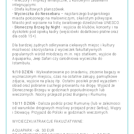
- Wieczory i imprezy tematyczne, z kultowymi zabawami
integrującymi.
- Strefa kultowych planszówek.
-
Wycieczka do Nessebaru
– najstarszego bułgarskiego
miasta położonego na malowniczym, skalistym półwyspie.
Miasto jest wpisane na listę światowego dziedzictwa UNESCO.
-
Słoneczny Brzeg by Night
- wyjścia do klubów, koncerty i na
dyskoteki pod opieką kadry (wejściówki dodatkowo płatne oraz
dla osób 15+).
Dla bardziej żądnych odkrywania ciekawych miejsc i kultury
możliwość skorzystania z wycieczek fakultatywnych
popularnych wśród młodzieży m.in. rejs statkiem, wyjście do
Aquaparku, Jeep Safari czy całodniowa wycieczka do
Istambułu.
9/10 DZIEŃ
- Wykwaterowanie po śniadaniu, złożenie bagaży w
wyznaczonym miejscu, czas na ostatnie zakupy, pamiątkowe
zdjęcia, wyjście na plażę itp. Ostatni posiłek przed wyjazdem -
obiad oraz pobranie suchego prowiantu na drogę. Wyjazd ze
Słonecznego Brzegu w godzinach popołudniowych lub
wieczornych. Nocny przejazd przez Bułgarię i Rumunię.
10/11 DZIEŃ
- Dalsza podróż przez Rumunię (lub w zależnosci
od warunków drogowych możliwy przejazd przez Serbię), Węgry
i Słowację. Przyjazd do Polski w godzinach wieczornych.
WYCIECZKI/ATRAKCJE FAKULTATYWNE:
AQUAPARK - ok. 30 EUR