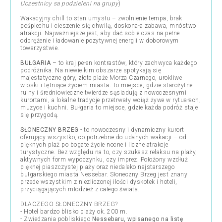
Uczestnicy sa podzieleni na grupy
)
Wakacyjny chill to stan umysłu – zwolnienie tempa, brak
pośpiechu i cieszenie się chwilą, doskonała zabawa, mnóstwo
atrakcji. Najważniejsze jest, aby dać sobie czas na pełne
odprężenie i ładowanie pozytywnej energii w doborowym
towarzystwie.
BUŁGARIA
– to kraj pełen kontrastów, który zachwyca każdego
podróżnika. Na niewielkim obszarze spotykają się
majestatyczne góry, złote plaże Morza Czarnego, urokliwe
wioski i tętniące życiem miasta. To miejsce, gdzie starożytne
ruiny i średniowieczne twierdze sąsiadują z nowoczesnymi
kurortami, a lokalne tradycje przetrwały wciąż żywe w rytuałach,
muzyce i kuchni. Bułgaria to miejsce, gdzie każda podróż staje
się przygodą.
SŁONECZNY BRZEG
- to nowoczesny i dynamiczny kurort
oferujący wszystko, co potrzebne do udanych wakacji – od
pięknych plaż po bogate życie nocne i liczne atrakcje
turystyczne. Bez względu na to, czy szukasz relaksu na plaży,
aktywnych form wypoczynku, czy imprez. Położony wzdłuż
pięknej piaszczystej plaży oraz niedaleko najstarszego
bułgarskiego miasta Nessebar. Słoneczny Brzeg jest znany
przede wszystkim z niezliczonej ilości dyskotek i hoteli,
przyciągających młodzież z całego świata.
DLACZEGO SŁONECZNY BRZEG?
- Hotel bardzo blisko plaży ok. 200 m.
- Zwiedzania pobliskiego
Nessebaru, wpisanego na listę