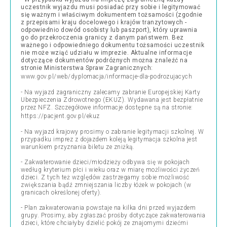
uczestnik wyjazdu musi posiadać przy sobie i legitymować
się ważnym i właściwym dokumentem tożsamości (zgodnie
z przepisami kraju docelowego i krajów tranzytowych -
odpowiednio dowód osobisty lub paszport), który uprawnia
go do przekroczenia granicy z danym państwem. Bez
ważnego i odpowiedniego dokumentu tożsamości uczestnik
nie może wziąć udziału w imprezie. Aktualne informacje
dotyczące dokumentów podróżnych można znaleźć na
stronie Ministerstwa Spraw Zagranicznych:
www.gov.pl/web/dyplomacja/informacje-dla-podrozujacych
- Na wyjazd zagraniczny zalecamy zabranie Europejskiej Karty
Ubezpieczenia Zdrowotnego (EKUZ). Wydawana jest bezpłatnie
przez NFZ. Szczegółowe informacje dostępne są na stronie:
https://pacjent.gov.pl/ekuz
- Na wyjazd krajowy prosimy o zabranie legitymacji szkolnej. W
przypadku imprez z dojazdem koleją legitymacja szkolna jest
warunkiem przyznania biletu ze zniżką.
- Zakwaterowanie dzieci/młodzieży odbywa się w pokojach
według kryterium płci i wieku oraz w miarę możliwości życzeń
dzieci. Z tych też względów zastrzegamy sobie możliwość
zwiększania bądź zmniejszania liczby łóżek w pokojach (w
granicach określonej oferty).
- Plan zakwaterowania powstaje na kilka dni przed wyjazdem
grupy. Prosimy, aby zgłaszać prośby dotyczące zakwaterowania
dzieci, które chciałyby dzielić pokój ze znajomymi dziećmi