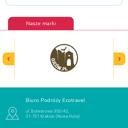
Nasze marki
Biuro Podróży Ecotravel
ul. Bulwarowa 35D/42,
31-751 Kraków (Nowa Huta)