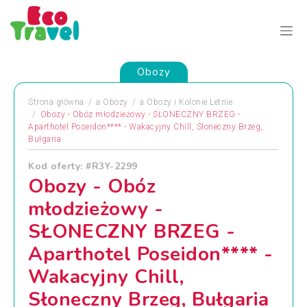
Obozy
Strona główna
a
Obozy
a
Obozy i Kolonie Letnie
Obozy - Obóz młodzieżowy - SŁONECZNY BRZEG -
Aparthotel Poseidon**** - Wakacyjny Chill, Słoneczny Brzeg,
Bułgaria
Kod oferty: #R3Y-2299
Obozy - Obóz
młodzieżowy -
SŁONECZNY BRZEG -
Aparthotel Poseidon**** -
Wakacyjny Chill,
Słoneczny Brzeg, Bułgaria