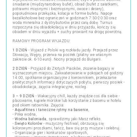
śniadanie (międzynarodowy bufet), obiad (bufet z sałatkami,
potrawmi mięsnymi i bezmięsnymi, owoce i desery),
popołudniowa przekąska, kolacja w formie bufetu. Napoje
bezalkoholowe bez ograniczeń w godzinach 7:30-20:30 oraz
woda mineralna z dystrybutorów przez całą dobę. Turnus
rozpoczyna się obiadokolacją w dniu przyjazdu, kończy się
obiadem w dniu wyjazdu + suchy prowiant na drogę powrotną.
RAMOWY PROGRAM WYJAZDU:
1 DZIEŃ
- Wyjazd z Polski wg rozkładu jazdy. Przejazd przez
Słowację, Węgry, przerwa na posiłek (płatny we własnym
zakresie ok. 6-10 euro). Nocny przejazd do Bułgarii.
2 DZIEŃ
- Przyjazd do Złotych Piasków, złożenie bagaży w
wyznaczonym miejscu. Zakwaterowanie w pokojach od godziny
14:00, spotkanie organizacyjne z kierownikiem, przekazanie
praktycznych informacji dotyczących pobytu, pierwszy posiłek -
obiadokolacja, zajęcia integracyjne, nocleg.
3 – 9 DZIEŃ
- Wakacyjny chill, każdy znajdzie coś dla siebie -
plażowanie, kąpiele morskie lub korzystanie z basenu w hotelu
pod okiem ratownika. Zajęcia:
-
Aquafitnes i taneczne rytmy na basenie
,
- Piłka wodna,
-
Wodna baloniada
, sprawdzimy jaki Masz refleks.
-
Święto Kolorów
- muzyczny festiwal, obrzucają się
kolorowymi proszkami, tańcz, baw się przy muzyce i celebruj.
- Organizacja gier i konkursów sportowych,