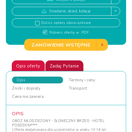
Śniadanie, obiad, kolacja
Dolicz opłaty obowiązkowe
Pobierz ofertę w .PDF
ZAMÓWIENIE WSTĘPNE
Opis oferty
Zadaj Pytanie
Opis
Terminy
i ceny
Zniżki
i dopłaty
Transport
Cena
nie zawiera
OPIS
OBÓZ MŁODZIEŻOWY - SŁONECZNY BRZEG - HOTEL
POSEIDON****:
(
Oferta dedykowana dla uczestników w wieku 13-18 lat.