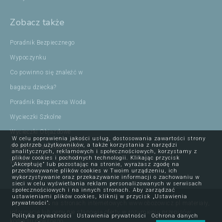
Zobacz także
Poradnik Bezpiecznego
Wypoczynku
Co powinno się znaleźć w
bagażu dziecka?
Poradnik Bezpieczna Woda
Wycieczki Szkolne
Wycieczki Objazdowe
W celu poprawienia jakości usług, dostosowania zawartości strony
do potrzeb użytkowników, a także korzystania z narzędzi
Ojcowski Park Narodowy
analitycznych, reklamowych i społecznościowych, korzystamy z
plików cookies i pochodnych technologii. Klikając przycisk
Wczasy
„Akceptuję” lub pozostając na stronie, wyrażasz zgodę na
przechowywanie plików cookies w Twoim urządzeniu, ich
wykorzystywanie oraz przekazywanie informacji o zachowaniu w
sieci w celu wyświetlania reklam personalizowanych w serwisach
społecznościowych i na innych stronach. Aby zarządzać
ustawieniami plików cookies, kliknij w przycisk „Ustawienia
Opublikowane na stronach internetowych www.obozowicz.pl materiały,
prywatności”.
informacje lub ceny nie stanowią oferty w rozumieniu przepisów
Polityka prywatności
Ustawienia prywatności
Ochrona danych
kodeksu cywilnego.