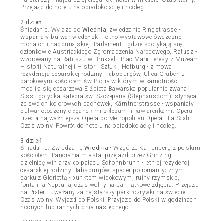
najstarszy i najbardziej elegancki hotel w mieście. Czas wolny.
Przejazd do hotelu na obiadokolację i nocleg.
2 dzień
Śniadanie. Wyjazd do
Wiednia
, zwiedzanie Ringstrasse -
wspaniały bulwar wiedeński - okno wystawowe ówczesnej
monarchii naddunajskiej, Parlament - gdzie spotykają się
członkowie Austriackiego Zgromadzenia Narodowego, Ratusz -
wzorowany na Ratuszu w Brukseli, Plac Marii Teresy z Muzeami
Historii Naturalnej i Historii Sztuki, Hofburg - zimowa
rezydencja cesarskiej rodziny Habsburgów, Ulica Graben z
barokowym kościołem św Piotra w którym w samotności
modliła się cesarzowa Elżbieta Bawarska popularnie zwana
Sissi, gotycka Katedra św. Szczepana (Stephansdom), słynąca
ze swoich kolorowych dachówek, Kärntnerstrasse - wspaniały
bulwar otoczony eleganckimi sklepami i kawiarenkami. Opera –
trzecia najważniejsza Opera po Metropolitan Opera i La Scali,
Czas wolny. Powrót do hotelu na obiadokolację i nocleg.
3 dzień
Śniadanie. Zwiedzanie
Wiednia
- Wzgórze Kahlenberg z polskim
kościołem. Panorama miasta, przejazd przez Grinzing -
dzielnicę winiarzy do pałacu Schonnbrunn - letniej rezydencji
cesarskiej rodziny Habsburgów, spacer po romantycznym
parku z Gloriettą - punktem widokowym, ruiny rzymskie,
fontanna Neptuna, czas wolny na pamiątkowe zdjęcia. Przejazd
na Prater - uważany za najstarszy park rozrywki na świecie.
Czas wolny. Wyjazd do Polski. Przyjazd do Polski w godzinach
nocnych lub rannych dnia następnego.