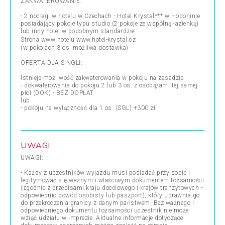
ZAKWATEROWANIE:
- 2 noclegi w hotelu w Czechach - Hotel Krystal*** w Hodoninie
posiadający pokoje typu studio (2 pokoje ze wspólną łazienką)
lub inny hotel w podobnym standardzie
Strona www hotelu
www.hotel-krystal.cz
(w pokojach 3 os. możliwa dostawka)
OFERTA DLA SINGLI:
Istnieje możliwość zakwaterowania w pokoju na zasadzie
- dokwaterowania do pokoju 2 lub 3 os. z osobą/ami tej samej
płci (DOK) - BEZ DOPŁAT
lub
- pokoju na wyłączność dla 1 os. (SGL) +300 zł
UWAGI
UWAGI:
- Każdy z uczestników wyjazdu musi posiadać przy sobie i
legitymować się ważnym i właściwym dokumentem tożsamości
(zgodnie z przepisami kraju docelowego i krajów tranzytowych -
odpowiednio dowód osobisty lub paszport), który uprawnia go
do przekroczenia granicy z danym państwem. Bez ważnego i
odpowiedniego dokumentu tożsamości uczestnik nie może
wziąć udziału w imprezie. Aktualne informacje dotyczące