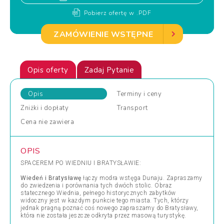
Pobierz ofertę w .PDF
ZAMÓWIENIE WSTĘPNE
Opis oferty
Zadaj Pytanie
Opis
Terminy
i ceny
Zniżki
i dopłaty
Transport
Cena
nie zawiera
OPIS
SPACEREM PO WIEDNIU I BRATYSŁAWIE:
Wiedeń i Bratysławę
łączy modra wstęga Dunaju. Zapraszamy
do zwiedzenia i porównania tych dwóch stolic. Obraz
statecznego Wiednia, pełnego historycznych zabytków
widoczny jest w każdym punkcie tego miasta. Tych, którzy
jednak pragną poznać coś nowego zapraszamy do Bratysławy,
która nie została jeszcze odkryta przez masową turystykę.