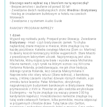
Dlaczego warto wybrać się z biuro'em na tę wycieczkę?
- Bezpieczeństwo i zaufanie od ponad 30 lat!
- Zwiedzanie dwóch naddunajskich stolic
Wiednia i Bratysławy
- Nocleg ze śniadaniem bufetowym w hotelu na czeskich
Morawach
- Zwiedzanie z systemem Audio Guide
RAMOWY PROGRAM IMPREZY:
1 dzień
Wyjazd wg rozkładu jazdy. Przejazd przez Słowację. Zwiedzanie
Bratysławy
- Hrad - czyli bratysławski zamek. To chyba
najbardziej znane miejsce w mieście, które znajduje się na
każdej pocztówce. Katedra świętego Marcina (Dom sv. Martina)
to dawny kościół koronacyjny królów węgierskich. Stare Miasto
z prawdziwym labiryntem uliczek. Najsłynniejszą jest ulica
Michalska, którą rozpoczyna biała i wysoka wieża Michalska.
Hlavne namesti, czyli rynek na którym wznosi się XVI-czna
fontanna Rolanda, przedstawiająca, nie jak chce tradycja,
dobrego rycerza Rolanda, lecz cesarza Maksymiliana II.
Naprzeciwko stoi stary ratusz (Stara radnica), z barokową
wieżą, z której czasami słychać dźwięki różnych melodii, a po
zmroku tańce laserów. Pałac Mirbachov, okrzyknięty
najpiękniejszym budynkiem barokowym w Bratysławie. Pałac
prymasowski z XVIII w. Powstał on jako siedziba arcybiskupa
Esztergomu - na fryzie znajduje się ważący prawie 200 kg
kardynalski kapelusz. Hviezdoslavovo namestie znajduje się
tutaj wiele ciekawych fontann, kilka pomników, można odpocząć
w przyjemnych chłodzie drzew. Tutaj także stoi Carlton,