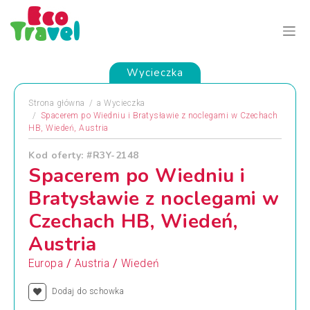
Wycieczka
Strona główna
a
Wycieczka
Spacerem po Wiedniu i Bratysławie z noclegami w Czechach
HB, Wiedeń, Austria
Kod oferty: #R3Y-2148
Spacerem po Wiedniu i
Bratysławie z noclegami w
Czechach HB, Wiedeń,
Austria
/
/
Europa
Austria
Wiedeń
Dodaj do schowka