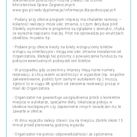
dokumentów podróżnych można znaleźć na stronie
Ministerstwa Spraw Zagranicznych:
www.gov.pl/web/dyplomacja/informacje-dla-podrozujacych
- Podany przy ofercie program imprezy ma charakter ramowy –
kolejność realizacji może ulec zmianie, o czym decyduje pilot.
Obiekty wymienione w programie są oglądane z zewnątrz, chyba
że wyraźnie napisano inaczej. Pilot nie oprowadza po wnętrzach
obiektów, muzeów itp.
- Podane przy ofercie kwoty na bilety wstępu/ceny biletów
wstępu są orientacyjne i mogą one ulec zmianie niezależnie od
Organizatora, dlatego też prosimy o powiększenie funduszu na
pokrycie ewentualnych podwyżek cen biletów.
- W przypadku gdy uczestnicy imprezy mają rożne numery
rezerwacji, a chcą razem uczestniczyć w wyjeździe (np. wspólne
zakwaterowanie, podróż tym samym autokarem itp.) muszą
zgłosić to w ciągu 48 godzin od założenia rezerwacji pisząc e-
mail do Organizatora.
- Organizator nie gwarantuje uwzględnienia próśb o konkretne
miejsca w autokarze, specjalne diety, lokalizacje pokoju w
obiekcie noclegowym czy zapewnienie innych świadczeń niż te
zawarte w ofercie.
- W dniu wyjazdu należy stawić się na miejscu zbiórki około 15
minut przed planowaną godziną wyjazdu.
- Organizator nie ponosi odpowiedzialności za spóźnienia