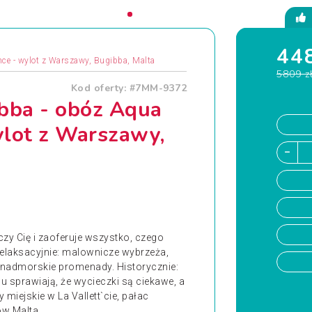
448
nce - wylot z Warszawy, Bugibba, Malta
5809 z
Kod oferty: #7MM-9372
ibba - obóz Aqua
ylot z Warszawy,
y Cię i zaoferuje wszystko, czego
laksacyjnie: malownicze wybrzeża,
, nadmorskie promenady. Historycznie:
nu sprawiają, że wycieczki są ciekawe, a
miejskie w La Vallett`cie, pałac
w Malta...