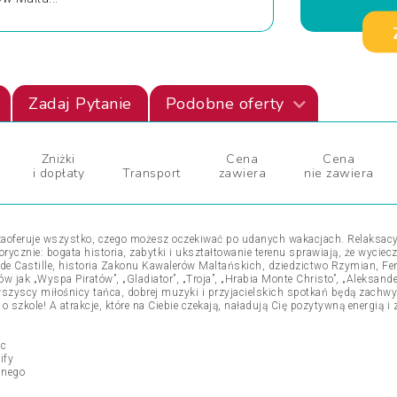
Zadaj Pytanie
Podobne oferty
Zniżki
Cena
Cena
i dopłaty
Transport
zawiera
nie zawiera
zaoferuje wszystko, czego możesz oczekiwać po udanych wakacjach. Relaksacyj
ycznie: bogata historia, zabytki i ukształtowanie terenu sprawiają, że wyciecz
ge de Castille, historia Zakonu Kawalerów Maltańskich, dziedzictwo Rzymian, F
mów jak „Wyspa Piratów”, „Gladiator”, „Troja”, „Hrabia Monte Christo”, „Aleksand
szyscy miłośnicy tańca, dobrej muzyki i przyjacielskich spotkań będą zachwy
szkole! A atrakcje, które na Ciebie czekają, naładują Cię pozytywną energią 
sc
ify
mnego