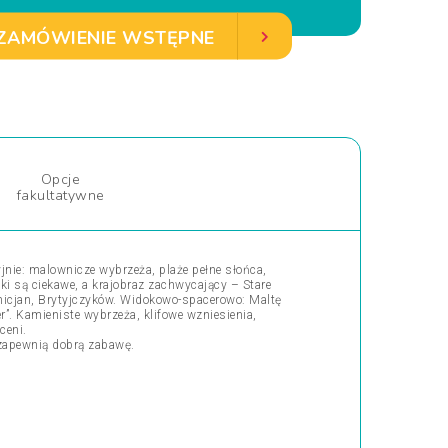
ZAMÓWIENIE WSTĘPNE
Opcje
fakultatywne
nie: malownicze wybrzeża, plaże pełne słońca,
ki są ciekawe, a krajobraz zachwycający – Stare
enicjan, Brytyjczyków. Widokowo-spacerowo: Maltę
er”. Kamieniste wybrzeża, klifowe wzniesienia,
ceni.
i zapewnią dobrą zabawę.