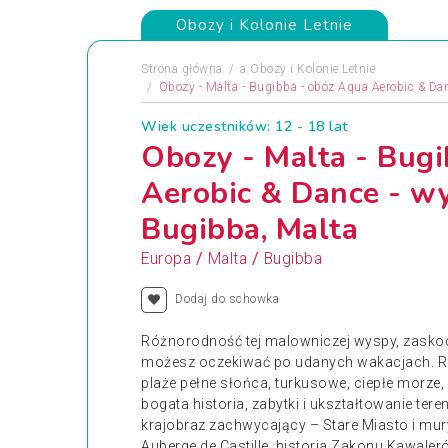
Obozy i Kolonie Letnie
Strona główna
a
Obozy i Kolonie Letnie
Obozy - Malta - Bugibba - obóz Aqua Aerobic & Da
Wiek uczestników: 12 - 18 lat
Obozy - Malta - Bug
Aerobic & Dance - w
Bugibba, Malta
/
/
Europa
Malta
Bugibba
Dodaj do schowka
Różnorodność tej malowniczej wyspy, zaskocz
możesz oczekiwać po udanych wakacjach. Re
plaże pełne słońca, turkusowe, ciepłe morze
bogata historia, zabytki i ukształtowanie tere
krajobraz zachwycający – Stare Miasto i mury 
Auberge de Castille, historia Zakonu Kawaleró