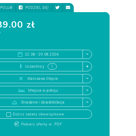
POLUB
PODZIEL SIĘ!
9.00 zł
ł
22.08 - 29.08.2026
Uczestnicy
Warszawa Okęcie
Miejsce w pokoju
Śniadanie i obiadokolacja
Dolicz opłaty obowiązkowe
Pobierz ofertę w .PDF