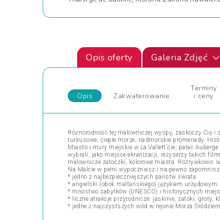
Opis oferty
Galeria Zdjęć
Terminy
Opis
Zakwaterowanie
i ceny
Różnorodność tej malowniczej wyspy, zaskoczy Cię i 
turkusowe, ciepłe morze, nadmorskie promenady. Histor
Miasto i mury miejskie w La Vallett`cie, pałac Auber
wybrali, jako miejsce ekranizacji, reżyserzy takich fil
malownicze zatoczki, kolorowe miasta. Rozrywkowo: w
Na Malcie w pełni wypoczniesz i na pewno zapomnisz o 
* jedno z najbezpieczniejszych państw świata
* angielski (obok maltańskiego) językiem urzędowym
* mnóstwo zabytków (UNESCO) i historycznych miej
* liczne atrakcje przyrodnicze: jaskinie, zatoki, groty, kl
* jedne z najczystszych wód w rejonie Morza Śródzie