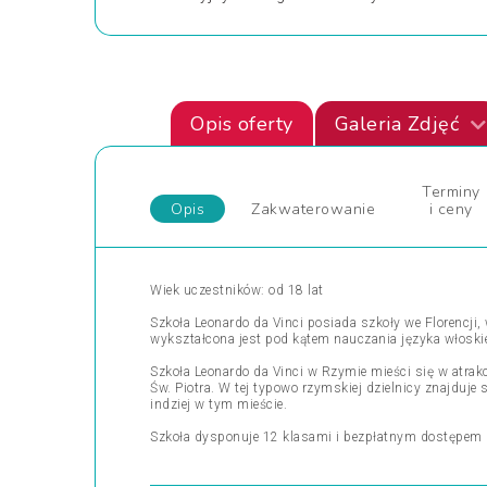
Opis oferty
Galeria Zdjęć
Terminy
Opis
Zakwaterowanie
i ceny
Wiek uczestników: od 18 lat
Szkoła Leonardo da Vinci posiada szkoły we Florencji,
wykształcona jest pod kątem nauczania języka włoski
Szkoła Leonardo da Vinci w Rzymie mieści się w atra
Św. Piotra. W tej typowo rzymskiej dzielnicy znajduje s
indziej w tym mieście.
Szkoła dysponuje 12 klasami i bezpłatnym dostępem d