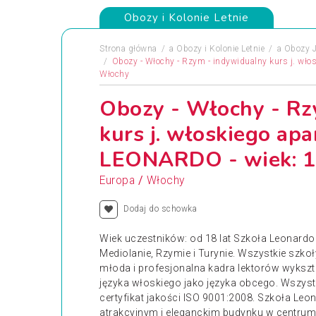
Obozy i Kolonie Letnie
Strona główna
a
Obozy i Kolonie Letnie
a
Obozy 
Obozy - Włochy - Rzym - indywidualny kurs j. wł
Włochy
Obozy - Włochy - Rz
kurs j. włoskiego ap
LEONARDO - wiek: 1
/
Europa
Włochy
Dodaj do schowka
Wiek uczestników: od 18 lat Szkoła Leonardo 
Mediolanie, Rzymie i Turynie. Wszystkie szko
młoda i profesjonalna kadra lektorów wyksz
języka włoskiego jako języka obcego. Wszys
certyfikat jakości ISO 9001:2008. Szkoła Leo
atrakcyjnym i eleganckim budynku w centrum m