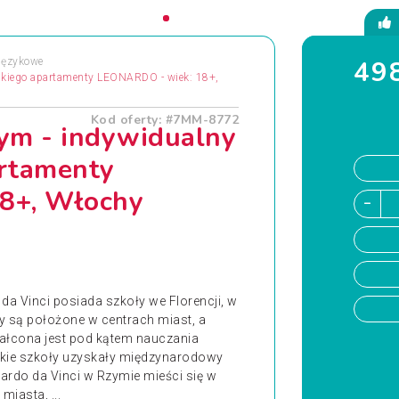
498
Językowe
oskiego apartamenty LEONARDO - wiek: 18+,
Kod oferty: #7MM-8772
ym - indywidualny
artamenty
8+, Włochy
da Vinci posiada szkoły we Florencji, w
ły są położone w centrach miast, a
tałcona jest pod kątem nauczania
tkie szkoły uzyskały międzynarodowy
nardo da Vinci w Rzymie mieści się w
iasta, ...