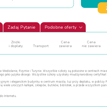
Zadaj Pytanie
Podobne oferty
Zniżki
Cena
Cena
i dopłaty
Transport
zawiera
nie zawiera
 w Mediolanie, Rzymie i Turynie. Wszystkie szkoły są położone w centrach mias
ego jako języka obcego. Wszystkie szkoły uzyskały międzynarodowy certyfikat
kcyjnym i eleganckim budynku w centrum miasta, tuż przy deptaku, w pobliży P
ię wiele uroczych kafejek, sklepów, butików, bibliotek, a przede wszystkim panuj
o Internetu.