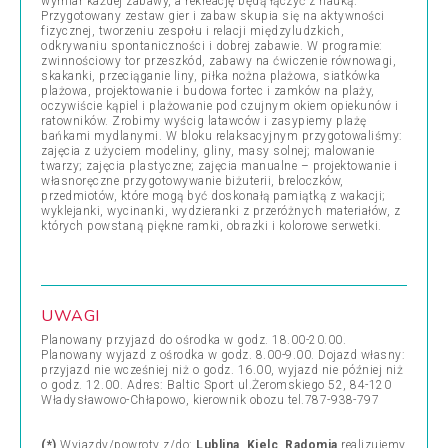
wymiar każdej zabawy, a rekreację będą łączyć z nauką.
Przygotowany zestaw gier i zabaw skupia się na aktywności
fizycznej, tworzeniu zespołu i relacji międzyludzkich,
odkrywaniu spontaniczności i dobrej zabawie. W programie:
zwinnościowy tor przeszkód, zabawy na ćwiczenie równowagi,
skakanki, przeciąganie liny, piłka nożna plażowa, siatkówka
plażowa, projektowanie i budowa fortec i zamków na plaży,
oczywiście kąpiel i plażowanie pod czujnym okiem opiekunów i
ratowników. Zrobimy wyścig latawców i zasypiemy plażę
bańkami mydlanymi. W bloku relaksacyjnym przygotowaliśmy:
zajęcia z użyciem modeliny, gliny, masy solnej; malowanie
twarzy; zajęcia plastyczne; zajęcia manualne – projektowanie i
własnoręczne przygotowywanie biżuterii, breloczków,
przedmiotów, które mogą być doskonałą pamiątką z wakacji;
wyklejanki, wycinanki, wydzieranki z przeróżnych materiałów, z
których powstaną piękne ramki, obrazki i kolorowe serwetki.
UWAGI
Planowany przyjazd do ośrodka w godz. 18.00-20.00.
Planowany wyjazd z ośrodka w godz. 8.00-9.00. Dojazd własny:
przyjazd nie wcześniej niż o godz. 16.00, wyjazd nie później niż
o godz. 12.00.
Adres: Baltic Sport ul.Żeromskiego 52, 84-120
Władysławowo-Chłapowo, kierownik obozu tel.787-938-797
(*)
Wyjazdy/powroty z/do:
Lublina
,
Kielc
,
Radomia
realizujemy