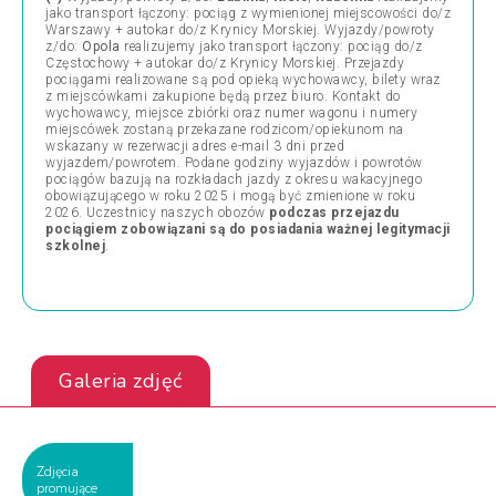
jako transport łączony: pociąg z wymienionej miejscowości do/z
Warszawy + autokar do/z Krynicy Morskiej. Wyjazdy/powroty
z/do:
Opola
realizujemy jako transport łączony: pociąg do/z
Częstochowy + autokar do/z Krynicy Morskiej
. Przejazdy
pociągami realizowane są pod opieką wychowawcy, bilety wraz
z miejscówkami zakupione będą przez biuro. Kontakt do
wychowawcy, miejsce zbiórki oraz numer wagonu i numery
miejscówek zostaną przekazane rodzicom/opiekunom na
wskazany w rezerwacji adres e-mail 3 dni przed
wyjazdem/powrotem. Podane godziny wyjazdów i powrotów
pociągów bazują na rozkładach jazdy z okresu wakacyjnego
obowiązującego w roku 2025 i mogą być zmienione w roku
2026. Uczestnicy naszych obozów
podczas przejazdu
pociągiem zobowiązani są do posiadania
ważnej legitymacji
szkolnej
.
Galeria zdjęć
Zdjęcia
promujące