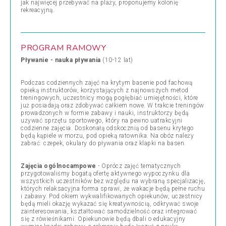
jak najwięcej przebywać na plaży, proponujemy kolonię
rekreacyjną.
PROGRAM RAMOWY
Pływanie - nauka pływania
(10-12 lat)
Podczas codziennych zajęć na krytym basenie pod fachową
opieką instruktorów, korzystających z najnowszych metod
treningowych, uczestnicy mogą pogłębiać umiejętności, które
już posiadają oraz zdobywać całkiem nowe. W trakcie treningów
prowadzonych w formie zabawy i nauki, instruktorzy będą
używać sprzętu sportowego, który na pewno uatrakcyjni
codzienne zajęcia. Doskonałą odskocznią od basenu krytego
będą kąpiele w morzu, pod opieką ratownika. Na obóz należy
zabrać: czepek, okulary do pływania oraz klapki na basen.
Zajęcia ogólnocampowe
- Oprócz zajęć tematycznych
przygotowaliśmy bogatą ofertę aktywnego wypoczynku dla
wszystkich uczestników bez względu na wybraną specjalizację,
których relaksacyjna forma sprawi, że wakacje będą pełne ruchu
i zabawy. Pod okiem wykwalifikowanych opiekunów, uczestnicy
będą mieli okazję wykazać się kreatywnością, odkrywać swoje
zainteresowania, kształtować samodzielność oraz integrować
się z rówieśnikami. Opiekunowie będą dbali o edukacyjny