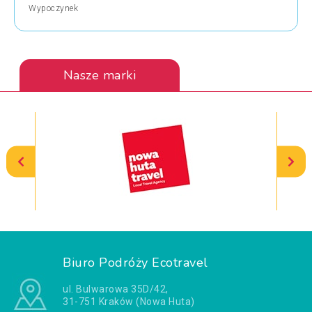
Wypoczynek
Nasze marki
Biuro Podróży Ecotravel
ul. Bulwarowa 35D/42,
31-751 Kraków (Nowa Huta)