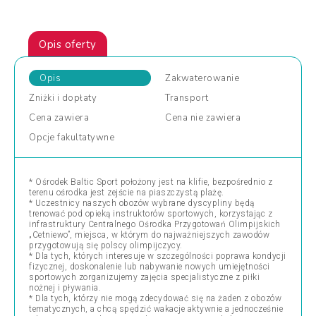
Opis oferty
Opis
Zakwaterowanie
Zniżki
i dopłaty
Transport
Cena
zawiera
Cena
nie zawiera
Opcje
fakultatywne
* Ośrodek Baltic Sport położony jest na klifie, bezpośrednio z
terenu ośrodka jest zejście na piaszczystą plażę.
* Uczestnicy naszych obozów wybrane dyscypliny będą
trenować pod opieką instruktorów sportowych, korzystając z
infrastruktury Centralnego Ośrodka Przygotowań Olimpijskich
„Cetniewo”, miejsca, w którym do najważniejszych zawodów
przygotowują się polscy olimpijczycy.
* Dla tych, których interesuje w szczególności poprawa kondycji
fizycznej, doskonalenie lub nabywanie nowych umiejętności
sportowych zorganizujemy zajęcia specjalistyczne z piłki
nożnej i pływania.
* Dla tych, którzy nie mogą zdecydować się na żaden z obozów
tematycznych, a chcą spędzić wakacje aktywnie a jednocześnie