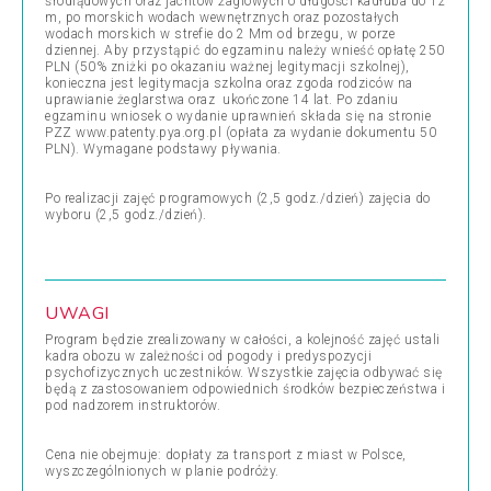
śródlądowych oraz jachtów żaglowych o długości kadłuba do 12
m, po morskich wodach wewnętrznych oraz pozostałych
wodach morskich w strefie do 2 Mm od brzegu, w porze
dziennej. Aby przystąpić do egzaminu należy wnieść opłatę 250
PLN (50% zniżki po okazaniu ważnej legitymacji szkolnej),
konieczna jest legitymacja szkolna oraz zgoda rodziców na
uprawianie żeglarstwa oraz ukończone 14 lat. Po zdaniu
egzaminu wniosek o wydanie uprawnień składa się na stronie
PZZ www.patenty.pya.org.pl (opłata za wydanie dokumentu 50
PLN). Wymagane podstawy pływania.
Po realizacji zajęć programowych (2,5 godz./dzień) zajęcia do
wyboru (2,5 godz./dzień).
UWAGI
Program będzie zrealizowany w całości, a kolejność zajęć ustali
kadra obozu w zależności od pogody i predyspozycji
psychofizycznych uczestników. Wszystkie zajęcia odbywać się
będą z zastosowaniem odpowiednich środków bezpieczeństwa i
pod nadzorem instruktorów.
Cena nie obejmuje: dopłaty za transport z miast w Polsce,
wyszczególnionych w planie podróży.