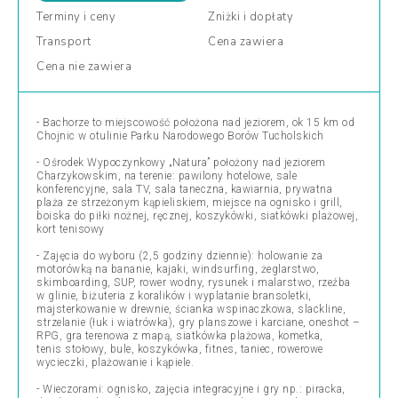
Terminy
i ceny
Zniżki
i dopłaty
Transport
Cena
zawiera
Cena
nie zawiera
- Bachorze to miejscowość położona nad jeziorem, ok 15 km od
Chojnic w otulinie Parku Narodowego Borów Tucholskich
- Ośrodek Wypoczynkowy „Natura” położony nad jeziorem
Charzykowskim, na terenie: pawilony hotelowe, sale
konferencyjne, sala TV, sala taneczna, kawiarnia, prywatna
plaża ze strzeżonym kąpieliskiem, miejsce na ognisko i grill,
boiska do piłki nożnej, ręcznej, koszykówki, siatkówki plażowej,
kort tenisowy
- Zajęcia do wyboru (2,5 godziny dziennie): holowanie za
motorówką na bananie, kajaki, windsurfing, żeglarstwo,
skimboarding, SUP, rower wodny, rysunek i malarstwo, rzeźba
w glinie, biżuteria z koralików i wyplatanie bransoletki,
majsterkowanie w drewnie, ścianka wspinaczkowa, slackline,
strzelanie (łuk i wiatrówka), gry planszowe i karciane, oneshot –
RPG, gra terenowa z mapą, siatkówka plażowa, kometka,
tenis stołowy, bule, koszykówka, fitnes, taniec, rowerowe
wycieczki, plażowanie i kąpiele.
- Wieczorami: ognisko, zajęcia integracyjne i gry np.: piracka,