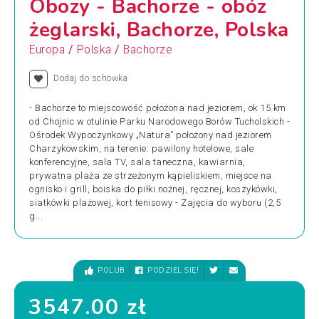
Obozy - Bachorze - obóz
żeglarski, Bachorze, Polska
/
/
Europa
Polska
Bachorze
Dodaj do schowka
- Bachorze to miejscowość położona nad jeziorem, ok 15 km
od Chojnic w otulinie Parku Narodowego Borów Tucholskich -
Ośrodek Wypoczynkowy „Natura” położony nad jeziorem
Charzykowskim, na terenie: pawilony hotelowe, sale
konferencyjne, sala TV, sala taneczna, kawiarnia,
prywatna plaża ze strzeżonym kąpieliskiem, miejsce na
ognisko i grill, boiska do piłki nożnej, ręcznej, koszykówki,
siatkówki plażowej, kort tenisowy - Zajęcia do wyboru (2,5
g...
POLUB
PODZIEL SIĘ!
3547.00 zł