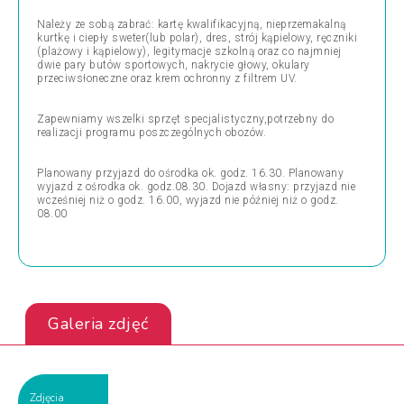
Należy ze sobą zabrać: kartę kwalifikacyjną, nieprzemakalną
kurtkę i ciepły sweter(lub polar), dres, strój kąpielowy, ręczniki
(plażowy i kąpielowy), legitymacje szkolną oraz co najmniej
dwie pary butów sportowych, nakrycie głowy, okulary
przeciwsłoneczne oraz krem ochronny z filtrem UV.
Zapewniamy wszelki sprzęt specjalistyczny,potrzebny do
realizacji programu poszczególnych obozów.
Planowany przyjazd do ośrodka ok. godz. 16.30. Planowany
wyjazd z ośrodka ok. godz.08.30. Dojazd własny: przyjazd nie
wcześniej niż o godz. 16.00, wyjazd nie później niż o godz.
08.00
Galeria zdjęć
Zdjęcia