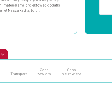
warsztatowy cosplay! Nauczysz się
i materiałami, projektować dodatki
ie! Nasza kadra, to d...
Cena
Cena
Transport
zawiera
nie zawiera