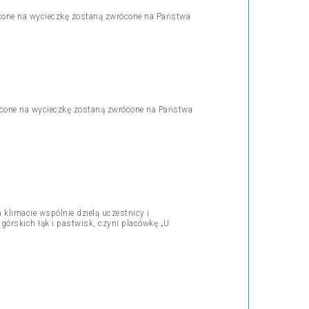
acone na wycieczkę zostaną zwrócone na Państwa
łacone na wycieczkę zostaną zwrócone na Państwa
limacie wspólnie dzielą uczestnicy i
órskich łąk i pastwisk, czyni placówkę „U