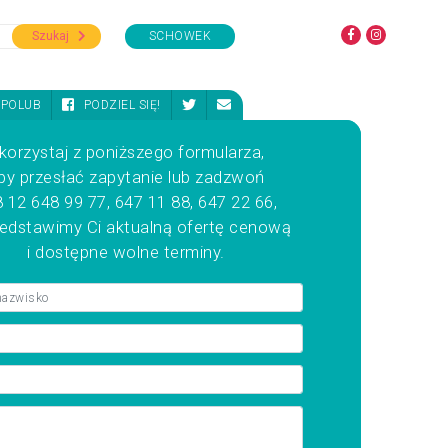
Szukaj
SCHOWEK
POLUB
PODZIEL SIĘ!
korzystaj z poniższego formularza,
by przesłać zapytanie lub zadzwoń
 12 648 99 77, 647 11 88, 647 22 66,
zedstawimy Ci aktualną ofertę cenową
i dostępne wolne terminy.