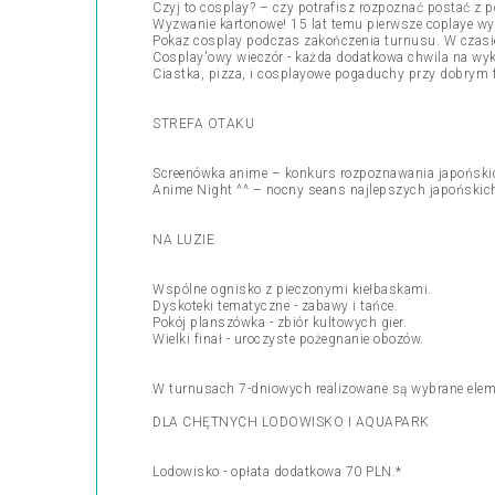
Czyj to cosplay? – czy potrafisz rozpoznać postać z
Wyzwanie kartonowe! 15 lat temu pierwsze coplaye wyk
Pokaz cosplay podczas zakończenia turnusu. W czasie
Cosplay'owy wieczór - każda dodatkowa chwila na wyk
Ciastka, pizza, i cosplayowe pogaduchy przy dobrym f
STREFA OTAKU
Screenówka anime – konkurs rozpoznawania japońskic
Anime Night ^^ – nocny seans najlepszych japońskich
NA LUZIE
Wspólne ognisko z pieczonymi kiełbaskami.
Dyskoteki tematyczne - zabawy i tańce.
Pokój planszówka - zbiór kultowych gier.
Wielki finał - uroczyste pożegnanie obozów.
W turnusach 7-dniowych realizowane są wybrane elem
DLA CHĘTNYCH LODOWISKO I AQUAPARK
Lodowisko - opłata dodatkowa 70 PLN.*