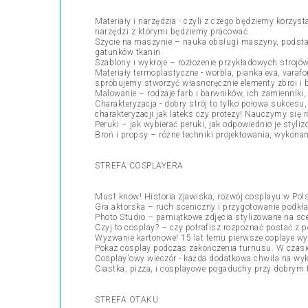
Materiały i narzędzia - czyli z czego będziemy korzys
narzędzi z którymi będziemy pracować.
Szycie na maszynie – nauka obsługi maszyny, podstawo
gatunków tkanin.
Szablony i wykroje – rozłożenie przykładowych strojó
Materiały termoplastyczne - worbla, pianka eva, varafo
spróbujemy stworzyć własnoręcznie elementy zbroi i bi
Malowanie – rodzaje farb i barwników, ich zamienniki
Charakteryzacja - dobry strój to tylko połowa sukcesu
charakteryzacji jak lateks czy protezy! Nauczymy się 
Peruki – jak wybierać peruki, jak odpowiednio je styli
Broń i propsy – różne techniki projektowania, wykona
STREFA COSPLAYERA
Must know! Historia zjawiska, rozwój cosplayu w Pols
Gra aktorska – ruch sceniczny i przygotowanie podkł
Photo Studio – pamiątkowe zdjęcia stylizowane na sce
Czyj to cosplay? – czy potrafisz rozpoznać postać z
Wyzwanie kartonowe! 15 lat temu pierwsze coplaye wyk
Pokaz cosplay podczas zakończenia turnusu. W czasie
Cosplay'owy wieczór - każda dodatkowa chwila na wyk
Ciastka, pizza, i cosplayowe pogaduchy przy dobrym f
STREFA OTAKU