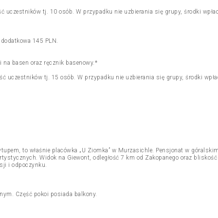
ć uczestników tj. 10 osób. W przypadku nie uzbierania się grupy, środki wpł
a dodatkowa 145 PLN.
i na basen oraz ręcznik basenowy.*
ć uczestników tj. 15 osób. W przypadku nie uzbierania się grupy, środki wp
pem, to właśnie placówka „U Ziomka” w Murzasichle. Pensjonat w góralskim k
ystycznych. Widok na Giewont, odległość 7 km od Zakopanego oraz bliskość g
ji i odpoczynku.
nym. Część pokoi posiada balkony.