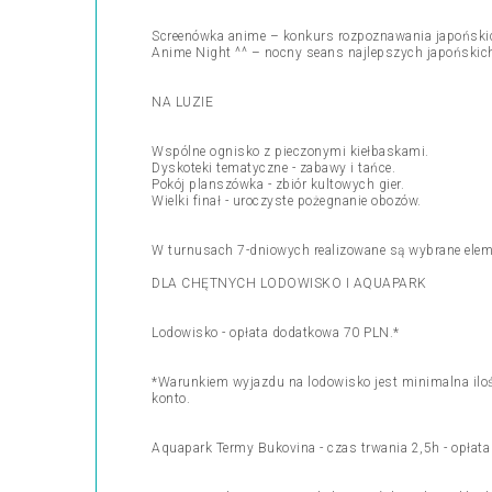
Screenówka anime – konkurs rozpoznawania japońskic
Anime Night ^^ – nocny seans najlepszych japońskich
NA LUZIE
Wspólne ognisko z pieczonymi kiełbaskami.
Dyskoteki tematyczne - zabawy i tańce.
Pokój planszówka - zbiór kultowych gier.
Wielki finał - uroczyste pożegnanie obozów.
W turnusach 7-dniowych realizowane są wybrane elem
DLA CHĘTNYCH LODOWISKO I AQUAPARK
Lodowisko - opłata dodatkowa 70 PLN.*
*Warunkiem wyjazdu na lodowisko jest minimalna iloś
konto.
Aquapark Termy Bukovina - czas trwania 2,5h - opłat