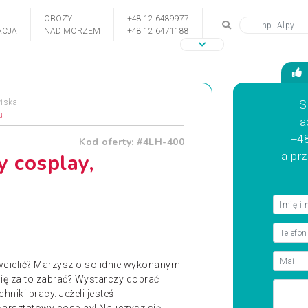
OBOZY
+48 12 6489977
CJA
NAD MORZEM
+48 12 6471188
iska
S
a
a
+48
Kod oferty: #4LH-400
 cosplay,
a pr
wcielić? Marzysz o solidnie wykonanym
się za to zabrać? Wystarczy dobrać
niki pracy. Jeżeli jesteś