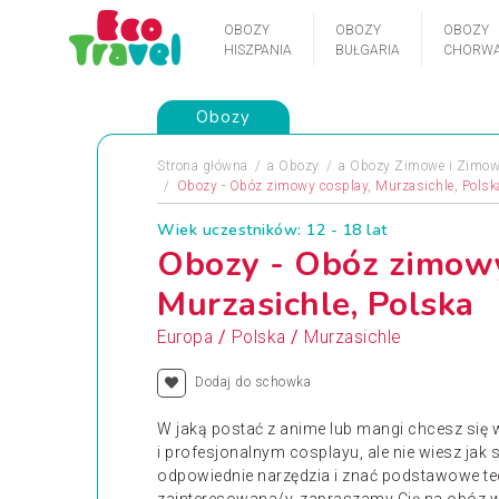
OBOZY
OBOZY
OBOZY
HISZPANIA
BUŁGARIA
CHORWA
Obozy
Strona główna
a
Obozy
a
Obozy Zimowe i Zimow
Obozy - Obóz zimowy cosplay, Murzasichle, Polsk
Wiek uczestników: 12 - 18 lat
Obozy - Obóz zimowy
Murzasichle, Polska
/
/
Europa
Polska
Murzasichle
Dodaj do schowka
W jaką postać z anime lub mangi chcesz się 
i profesjonalnym cosplayu, ale nie wiesz jak 
odpowiednie narzędzia i znać podstawowe tech