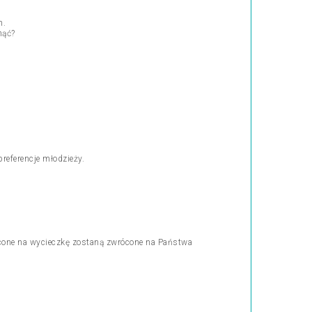
m.
nąć?
eferencje młodzieży.
acone na wycieczkę zostaną zwrócone na Państwa