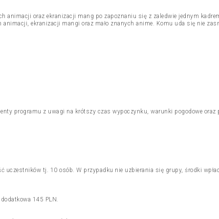
h animacji oraz ekranizacji mang po zapoznaniu się z zaledwie jednym kadre
 animacji, ekranizacji mangi oraz mało znanych anime. Komu uda się nie zas
enty programu z uwagi na krótszy czas wypoczynku, warunki pogodowe oraz pr
ć uczestników tj. 10 osób. W przypadku nie uzbierania się grupy, środki wpł
a dodatkowa 145 PLN.