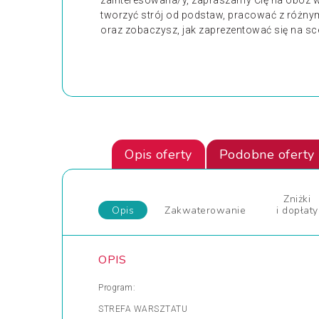
zainteresowana/y, zapraszamy Cię na obóz 
tworzyć strój od podstaw, pracować z różnym
oraz zobaczysz, jak zaprezentować się na scen
Opis oferty
Podobne oferty
Zniżki
Opis
Zakwaterowanie
i dopłaty
OPIS
Program:
STREFA WARSZTATU