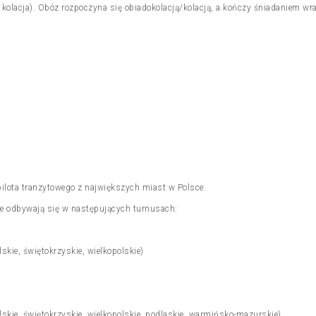
m, kolacja). Obóz rozpoczyna się obiadokolacją/kolacją, a kończy śniadaniem 
pilota tranzytowego z największych miast w Polsce.
 odbywają się w następujących turnusach:
kie, świętokrzyskie, wielkopolskie)
kie, świętokrzyskie, wielkopolskie, podlaskie, warmińsko-mazurskie)