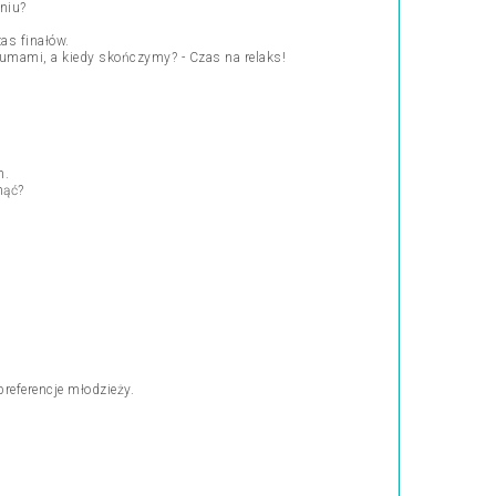
niu?
as finałów.
iumami, a kiedy skończymy? - Czas na relaks!
m.
nąć?
eferencje młodzieży.