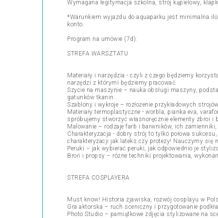
Wymagana legitymacja szkolna, strój kąpielowy, klapk
*Warunkiem wyjazdu do aquaparku jest minimalna iloś
konto.
Program na umowie (7d):
STREFA WARSZTATU
Materiały i narzędzia - czyli z czego będziemy korzys
narzędzi z którymi będziemy pracować.
Szycie na maszynie – nauka obsługi maszyny, podstawo
gatunków tkanin.
Szablony i wykroje – rozłożenie przykładowych strojó
Materiały termoplastyczne - worbla, pianka eva, varafo
spróbujemy stworzyć własnoręcznie elementy zbroi i bi
Malowanie – rodzaje farb i barwników, ich zamienniki
Charakteryzacja - dobry strój to tylko połowa sukcesu
charakteryzacji jak lateks czy protezy! Nauczymy się 
Peruki – jak wybierać peruki, jak odpowiednio je styli
Broń i propsy – różne techniki projektowania, wykona
STREFA COSPLAYERA
Must know! Historia zjawiska, rozwój cosplayu w Pols
Gra aktorska – ruch sceniczny i przygotowanie podkł
Photo Studio – pamiątkowe zdjęcia stylizowane na sce