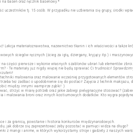
i na basen oraz ręcznik basenowy.*
ć uczestników tj. 15 osób. W przypadku nie uzbierania się grupy, środki wp
tać! Lekcja materiałoznawstwa, nazewnictwo tkanin i ich właściwości a także kr
wych ściegów ręcznych (ścieg za igłą, dziergany, kryjący itp.) i maszynowyc
w na części pierwsze i wykonie własnych szablonów ubrań lub elementów zbroi
rm? - Te materiały już nigdy więcej nie będą sprawiać Ci trudności! Sprawdzimy
żuterii!
, techniki malowania oraz malowanie wcześniej przygotowanych elementów stro
, trzeba też zadbać o upodobnienie się do postaci! Zajęcia z technik makijażu
robić między innymi wampirze ząbki! :)
zować, strzyc w miarę potrzeb oraz jakie zabiegi pielęgnacyjne stosować? (zabi
nia i malowania broni oraz innych kostiumowych dodatków. Kto wygra pojedyne
ce i za granicą, powstanie i historia konkursów międzynarodowych.
adu; jak dobrze się zaprezentować żeby pozostać w pamięci widza na długo?
nki z mangi i anime, w których wykorzystamy stroje i gadżety z naszych wars