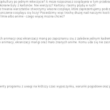
 popkultury po jednym rekwizycie? A może rozpoznasz cosplayera w tym przebra
onane były z kartonów. Nie wierzysz? Kartony i taśmy pójdą w ruch!
 trwania warsztatów stworzymy własne cosplaye, które zaprezentujemy podcz
ończenie cosplayu się liczy! Posiedzimy więc trochę dłużej nad naszymi kost
ilmie albo anime - czego więcej można chcieć?
h animacji oraz ekranizacji mang po zapoznaniu się z zaledwie jednym kadre
 animacji, ekranizacji mangi oraz mało znanych anime. Komu uda się nie zas
enty programu z uwagi na krótszy czas wypoczynku, warunki pogodowe oraz pr