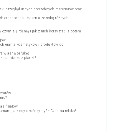
ótki przegląd innych potrzebnych materiałów oraz
h oraz techniki łączenia ze sobą różnych
.
 czym się różnią i jak z nich korzystać, a potem
jów.
, dobierania kosmetyków i produktów do
erz własną perukę)
k na miecze z pianki?
ztatów.
niu?
as finałów.
iumami, a kiedy skończymy? - Czas na relaks!