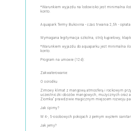
*Warunkiem wyjazdu na lodowisko jest minimalna iloś
konto.
Aquapark Termy Bukovina - czas trwania 2,5h - opłat
Wymagana legitymacja szkolna, strój kąpielowy, klapk
*Warunkiem wyjazdu do aquaparku jest minimalna iloś
konto.
Program na umowie (12d):
Zakwaterowanie:
O ośrodku
Zimowy klimat z mangową atmosferą i rockowym przytu
uczestniczki obozów mangowych, muzycznych oraz art
Ziomka” prawdziwie magicznym miejscem rozwoju pas
Jak śpimy?
W 4-, 5-osobowych pokojach z pełnym węzłem sanitar
Jak jemy?