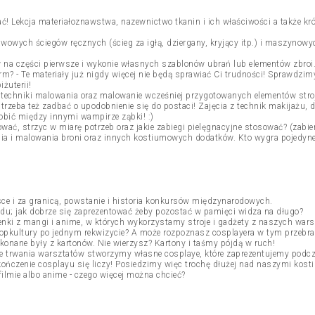
tać! Lekcja materiałoznawstwa, nazewnictwo tkanin i ich właściwości a także kr
wych ściegów ręcznych (ścieg za igłą, dziergany, kryjący itp.) i maszynowyc
w na części pierwsze i wykonie własnych szablonów ubrań lub elementów zbroi
rm? - Te materiały już nigdy więcej nie będą sprawiać Ci trudności! Sprawdzimy
żuterii!
, techniki malowania oraz malowanie wcześniej przygotowanych elementów stro
, trzeba też zadbać o upodobnienie się do postaci! Zajęcia z technik makijażu
robić między innymi wampirze ząbki! :)
zować, strzyc w miarę potrzeb oraz jakie zabiegi pielęgnacyjne stosować? (zabi
nia i malowania broni oraz innych kostiumowych dodatków. Kto wygra pojedyne
ce i za granicą, powstanie i historia konkursów międzynarodowych.
adu; jak dobrze się zaprezentować żeby pozostać w pamięci widza na długo?
nki z mangi i anime, w których wykorzystamy stroje i gadżety z naszych wars
 popkultury po jednym rekwizycie? A może rozpoznasz cosplayera w tym przebra
onane były z kartonów. Nie wierzysz? Kartony i taśmy pójdą w ruch!
 trwania warsztatów stworzymy własne cosplaye, które zaprezentujemy podcz
ończenie cosplayu się liczy! Posiedzimy więc trochę dłużej nad naszymi kost
ilmie albo anime - czego więcej można chcieć?