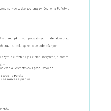
łacone na wycieczkę zostaną zwrócone na Państwa
ótki przegląd innych potrzebnych materiałów oraz
h oraz techniki łączenia ze sobą różnych
.
 czym się różnią i jak z nich korzystać, a potem
jów.
, dobierania kosmetyków i produktów do
erz własną perukę)
k na miecze z pianki?
ztatów.