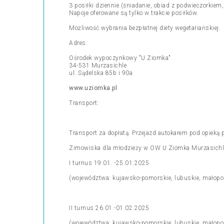
3 posiłki dziennie (śniadanie, obiad z podwieczorkie
Napoje oferowane są tylko w trakcie posiłków.
Możliwość wybrania bezpłatnej diety wegetariańskiej.
Adres:
Ośrodek wypoczynkowy "U Ziomka"
34-531 Murzasichle
ul. Sądelska 85b i 90a
www.uziomka.pl
Transport:
Transport za dopłatą. Przejazd autokarem pod opieką 
Zimowiska dla młodzieży w OW U Ziomka Murzasichle
I turnus 19.01. -25.01.2025
(województwa: kujawsko-pomorskie, lubuskie, małopols
II turnus 26.01.-01.02.2025
(województwa: kujawsko-pomorskie, lubuskie, małopols