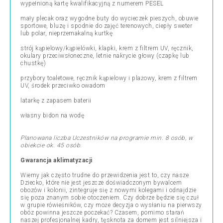
wypełnioną kartę kwalifikacyjną z numerem PESEL
mały plecak oraz wygodne buty do wycieczek pieszych, obuwie
sportowe, bluzę i spodnie do zajęć terenowych, ciepły sweter
lub polar, nieprzemakalną kurtkę
strój kąpielowy/kąpielówki, klapki, krem z filtrem UV, ręcznik,
okulary przeciwsłoneczne, letnie nakrycie głowy (czapkę lub
chustkę)
przybory toaletowe, ręcznik kąpielowy i plażowy, krem z filtrem
UV, środek przeciwko owadom
latarkę z zapasem baterii
własny bidon na wodę
Planowana liczba Uczestników na programie min. 8 osób, w
obiekcie ok. 45 osób
.
Gwarancja aklimatyzacji
Wiemy jak często trudne do przewidzenia jest to, czy nasze
Dziecko, które nie jest jeszcze doświadczonym bywalcem
obozów i kolonii, zintegruje się z nowymi kolegami i odnajdzie
się poza znanym sobie otoczeniem. Czy dobrze będzie się czuł
w grupie rówieśników, czy może decyzja o wysłaniu na pierwszy
obóz powinna jeszcze poczekać? Czasem, pomimo starań
naszej profesjonalnej kadry, tęsknota za domem jest silniejsza i