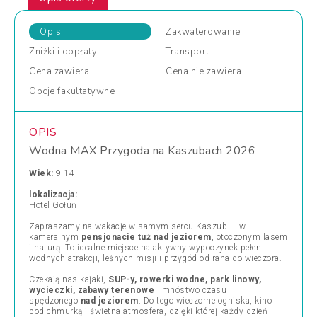
Opis
Zakwaterowanie
Zniżki
i dopłaty
Transport
Cena
zawiera
Cena
nie zawiera
Opcje
fakultatywne
OPIS
Wodna MAX Przygoda na Kaszubach 2026
Wiek:
9-14
lokalizacja:
Hotel Gołuń
Zapraszamy na wakacje w samym sercu Kaszub — w
kameralnym
pensjonacie tuż nad jeziorem
, otoczonym lasem
i naturą. To idealne miejsce na aktywny wypoczynek pełen
wodnych atrakcji, leśnych misji i przygód od rana do wieczora.
Czekają nas kajaki,
SUP-y, rowerki wodne, park linowy,
wycieczki, zabawy terenowe
i mnóstwo czasu
spędzonego
nad jeziorem
. Do tego wieczorne ogniska, kino
pod chmurką i świetna atmosfera, dzięki której każdy dzień