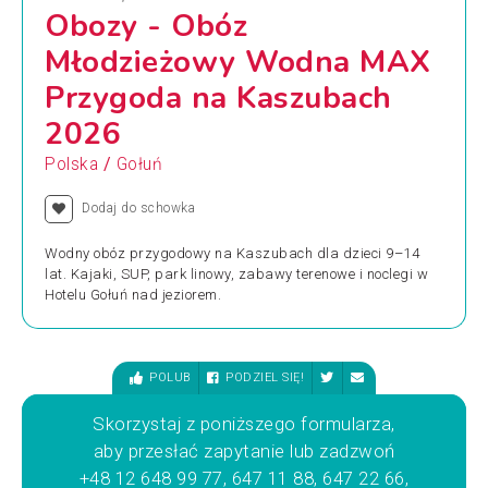
Obozy - Obóz
Młodzieżowy Wodna MAX
Przygoda na Kaszubach
2026
/
Polska
Gołuń
Dodaj do schowka
Wodny obóz przygodowy na Kaszubach dla dzieci 9–14
lat. Kajaki, SUP, park linowy, zabawy terenowe i noclegi w
Hotelu Gołuń nad jeziorem.
POLUB
PODZIEL SIĘ!
Skorzystaj z poniższego formularza,
aby przesłać zapytanie lub zadzwoń
+48 12 648 99 77, 647 11 88, 647 22 66,