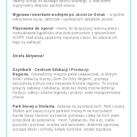
idealny wstęp do każdego sportu wodnego. A wieczorem
wypłyniemy obejrzeć zachód słońca.
Wyprawa rowerkami wodnymi po Jeziorze Gołuń
– wspólne
odkrywanie wysp, zatoczek i spokojnych zakątków jeziora.
Plażowanie do oporu!
- mamy do dyspozycji własną plażę i
rozbudowane kąpielisko otoczone pomostem z ratownikiem
WOPR. Nad wodą spędzimy najwięcej czasu bo właśnie od
tego są wakacje!
Strefa Aktywnie!
Szymbark
-
Centrum Edukacji i Promocji
Regionu.
Odwiedzimy miejsce pełne ciekawostek, w którym
dzieci zobaczą słynny „Dom Do Góry Nogami”, poznają
kaszubską kulturę oraz niezwykłe historie regionu. To wizyta
połączy zabawę z edukacją, podczas której można dotknąć
tradycji, odkryć lokalne legendy i przeżyć wiele niezapomniane
chwile.
Park linowy u Stolema.
Zabawa na wysokościach. Park Linowy
Stolëm jest najwyższym parkiem linowym na Kaszubach.
Każda trasa stanowi wyzwanie, ponieważ czeka na nich wiele
przeszkód do pokonania: most Tybetański, Pal Azji, siatki
poziome i pionowe, ścieżka nad kanionem, drabinka oponowa,
wiszące deski i schody, kolejki tyrolskie, wózek zjazdowy.