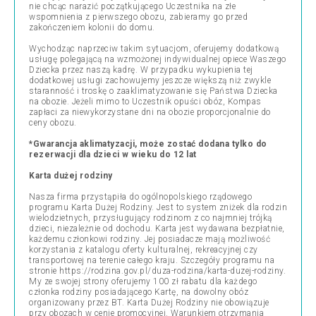
nie chcąc narazić początkującego Uczestnika na złe
wspomnienia z pierwszego obozu, zabieramy go przed
zakończeniem kolonii do domu.
Wychodząc naprzeciw takim sytuacjom, oferujemy dodatkową
usługę polegającą na wzmożonej indywidualnej opiece Waszego
Dziecka przez naszą kadrę. W przypadku wykupienia tej
dodatkowej usługi zachowujemy jeszcze większą niż zwykle
staranność i troskę o zaaklimatyzowanie się Państwa Dziecka
na obozie. Jeżeli mimo to Uczestnik opuści obóz, Kompas
zapłaci za niewykorzystane dni na obozie proporcjonalnie do
ceny obozu.
*Gwarancja aklimatyzacji, może zostać dodana tylko do
rezerwacji dla dzieci w wieku do 12 lat
Karta dużej rodziny
Nasza firma przystąpiła do ogólnopolskiego rządowego
programu Karta Dużej Rodziny. Jest to system zniżek dla rodzin
wielodzietnych, przysługujący rodzinom z co najmniej trójką
dzieci, niezależnie od dochodu. Karta jest wydawana bezpłatnie,
każdemu członkowi rodziny. Jej posiadacze mają możliwość
korzystania z katalogu oferty kulturalnej, rekreacyjnej czy
transportowej na terenie całego kraju. Szczegóły programu na
stronie https://rodzina.gov.pl/duza-rodzina/karta-duzej-rodziny.
My ze swojej strony oferujemy 100 zł rabatu dla każdego
członka rodziny posiadającego Kartę, na dowolny obóz
organizowany przez BT. Karta Dużej Rodziny nie obowiązuje
przy obozach w cenie promocyjnej. Warunkiem otrzymania