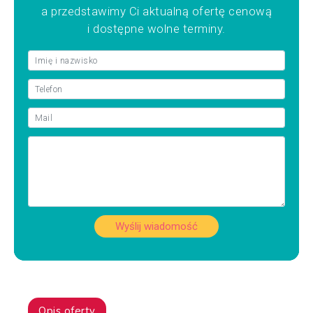
a przedstawimy Ci aktualną ofertę cenową
i dostępne wolne terminy.
Wyślij wiadomość
Opis oferty