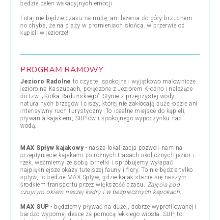
będzie pełen wakacyjnych emocji.
Tutaj nie będzie czasu na nudę, ani leżenia do góry brzuchem -
no chyba, że na plaży w promieniach słońca, w przerwie od
kąpieli w jeziorze!
PROGRAM RAMOWY
Jezioro Radolne
to czyste, spokojne i wyjątkowo malownicze
jezioro na Kaszubach, połączone z Jeziorem Kłodno i należące
do tzw. „Kółka Raduńskiego”. Słynie z przejrzystej wody,
naturalnych brzegów i ciszy, której nie zakłócają duże łodzie ani
intensywny ruch turystyczny. To idealne miejsce do kąpieli,
pływania kajakiem, SUP-ów i spokojnego wypoczynku nad
wodą.
MAX Spływ kajakowy
- nasza lokalizacja pozwoli nam na
przepłynięcie kajakami po różnych trasach okolicznych jezior i
rzek, weźmiemy ze sobą lornetki i spróbujemy wyłapać
najpiękniejsze okazy tutejszej fauny i flory. To nie będzie tylko
spływ, to będzie MAX Spływ, gdzie kajak stanie się naszym
środkiem transportu przez większość czasu.
Zajęcia pod
czujnym okiem naszej kadry i w bezpiecznych kapokach.
MAX SUP
- będziemy pływać na dużej, dobrze wyprofilowanej i
bardzo wypornej desce za pomocą lekkiego wiosła. SUP, to