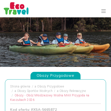
Obozy Przygodowe
Strona główna
a
Obozy Przygodowe
a
Obozy Sportów Wodnych
a
Obozy Rekreacyjne
Obozy - Obóz Młodzieżowy Wodna MAX Przygoda na
Kaszubach 2026
Kod oferty: #XSA-5665872