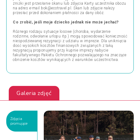
zniżki jest przesłanie skanu lub zdjęcia Karty uczestnika obozu
na adres e-mail bok@ecotravel.pl. Skan lub zdjęcie należy
przesłać przed dokonaniem płatności za dany obóz.
Co zrobić, jeśli moje dziecko jednak nie może jechać?
Różnego rodzaju sytuacje losowe (choroba, wydarzenie
rodzinne, odwołanie urlopu itp.) mogą spowodować konieczność
niespodziewanej rezygnacji z udziału w imprezie. Dla uniknięcia
dość wysokich kosztów finansowych związanych z taką
rezygnacją proponujemy przy kupnie imprezy nabycie
fakultatywnego Pakietu Ochronnego pozwalającego na znaczące
obniżenie kosztów wynikających z warunków uczestnictwa.
Galeria zdjęć
Zdjęcia
promujące