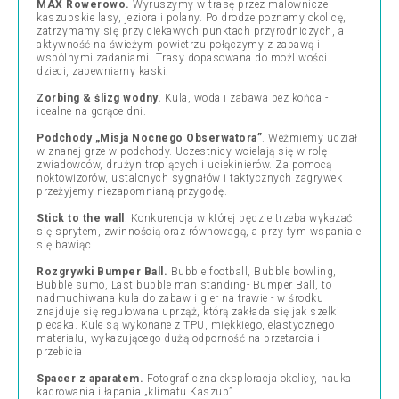
MAX Rowerowo.
Wyruszymy w trasę przez malownicze
kaszubskie lasy, jeziora i polany. Po drodze poznamy okolicę,
zatrzymamy się przy ciekawych punktach przyrodniczych, a
aktywność na świeżym powietrzu połączymy z zabawą i
wspólnymi zadaniami. Trasy dopasowana do możliwości
dzieci, zapewniamy kaski.
Zorbing & ślizg wodny.
Kula, woda i zabawa bez końca -
idealne na gorące dni.
Podchody „Misja Nocnego Obserwatora”
. Weźmiemy udział
w znanej grze w podchody. Uczestnicy wcielają się w rolę
zwiadowców, drużyn tropiących i uciekinierów. Za pomocą
noktowizorów, ustalonych sygnałów i taktycznych zagrywek
przeżyjemy niezapomnianą przygodę.
Stick to the wall
. Konkurencja w której będzie trzeba wykazać
się sprytem, zwinnością oraz równowagą, a przy tym wspaniale
się bawiąc.
Rozgrywki Bumper Ball.
Bubble football, Bubble bowling,
Bubble sumo, Last bubble man standing- Bumper Ball, to
nadmuchiwana kula do zabaw i gier na trawie - w środku
znajduje się regulowana uprząż, którą zakłada się jak szelki
plecaka. Kule są wykonane z TPU, miękkiego, elastycznego
materiału, wykazującego dużą odporność na przetarcia i
przebicia
Spacer z aparatem.
Fotograficzna eksploracja okolicy, nauka
kadrowania i łapania „klimatu Kaszub”.