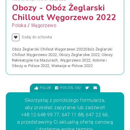
Obozy - Obóz Żeglarski
Chillout Węgorzewo 2022
/
Polska
Węgorzewo
Dodaj do schowka
Obóz Żeglarski Chillout Węgorzewo 2022Obóz Żeglarski
Chillout Węgorzewo 2022, Obozy Żeglarskie 2022, Obozy
Rekreacyjne na Mazurach, Węgorzewo 2022, Kolonie i
Obozy w Polsce 2022, Wakacje w Polsce 2022
POLUB
PODZIEL SIĘ!
Skorzystaj z poniższego formularza,
aby przesłać zapytanie lub zadzwoń
+48 12 648 99 77, 647 11 88, 647 22 66,
a przedstawimy Ci aktualną ofertę cenową
i dostępne wolne terminy.