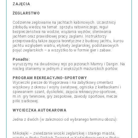
ZAJĘCIA
ŻEGLARSTWO
Codzienne żeglowanie na jachtach kabinowych. Uczestnicy
zdobędą wiedzę na temat: sprzętu ratowniczego, reguł
bezpieczeństwa na wodzie, wiązania węzłów, sterowania
jachtem oraz prawidłowej pracy żaglami. Instruktorzy
przeprowadzą także zajęcia teoretyczne z budowy jachtu, kursu
jachtu względem wiatru, etykiety żeglarskiej, podstawowych
pojęć żeglarskich – a wszystko to w formie gier i zabaw.
Ponadto:
wyruszymy na dwudniowy rejs po jeziorach Mamry i Dargin. Na
nocleg staniemy w jednym z większych mazurskich portów.
PROGRAM REKREACYJNO-SPORTOWY
Wycieczki piesze do Węgorzewa i na zabytkowy cmentarz
wojskowy z okresu I wojny światowej, ogniska z kiełbaskami i
śpiewaniem szant, dyskoteki, zajęcia rekreacyjno-sportowe,
m.in. gry terenowe, gry zespołowe, zawody sportowe, mecze
piłki siatkowej.
WYCIECZKA AUTOKAROWA
Jedna z dwóch (w zalezności od wybranego terminu obozu):
Mikołajki – zwiedzanie wioski żeglarskiej i starego miasta,