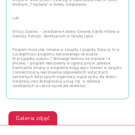
wizyta w Parku Dzikich Zwierząt w Kadzidłowie oraz w Parku
Wodnym „Tropikana” w Hotelu Gołębiewski.
Lub:
Wilczy Szaniec – zwiedzanie Kwatery Głównej Adolfa Hitlera w
Gierłoży, Kętrzyn, Sanktuarium w Świętej Lipce.
Program może ulec zmianie w związku z pogodą. Dotyczy to w
szczególności programu realizowanego na wodzie.
W przypadku wyboru 7 dniowego terminu na imprezie 14
dniowej – program realizowany w ograniczonym zakresie.
Ewentualne zmiany w programie mogą zajść również w związku
z koniecznością realizowania odpowiednich wytycznych
sanitarnych dotyczących organizacji wypoczynku dla dzieci i
młodzieży oraz dostępnością usług (np. w zakresie
zwiedzanych w czasie wycieczek obiektów).
Galeria zdjęć