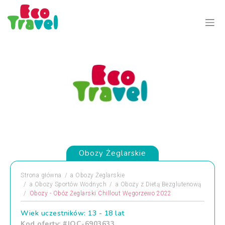
Obozy Żeglarskie
Strona główna
a
Obozy Żeglarskie
a
Obozy Sportów Wodnych
a
Obozy z Dietą Bezglutenową
Obozy - Obóz Żeglarski Chillout Węgorzewo 2022
Wiek uczestników: 13 - 18 lat
Kod oferty: #JOC-6903633