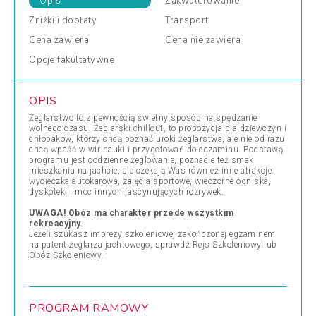
Opis
Zakwaterowanie
Zniżki
i dopłaty
Transport
Cena
zawiera
Cena
nie zawiera
Opcje
fakultatywne
OPIS
Żeglarstwo to z pewnością świetny sposób na spędzanie
wolnego czasu. Żeglarski chillout, to propozycja dla dziewczyn i
chłopaków, którzy chcą poznać uroki żeglarstwa, ale nie od razu
chcą wpaść w wir nauki i przygotowań do egzaminu. Podstawą
programu jest codzienne żeglowanie, poznacie też smak
mieszkania na jachcie, ale czekają Was również inne atrakcje:
wycieczka autokarowa, zajęcia sportowe, wieczorne ogniska,
dyskoteki i moc innych fascynujących rozrywek.
UWAGA! Obóz ma charakter przede wszystkim
rekreacyjny.
Jeżeli szukasz imprezy szkoleniowej zakończonej egzaminem
na patent żeglarza jachtowego, sprawdź Rejs Szkoleniowy lub
Obóz Szkoleniowy.
PROGRAM RAMOWY