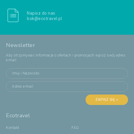
Napisz do nas:
bok@ecotravel.pl
Newsletter
Aby otrzymywać informacje o ofertach i promocjach wpisz swój adres
e-mail:
ZAPISZ SIĘ >
Ecotravel
Kontakt
FAQ