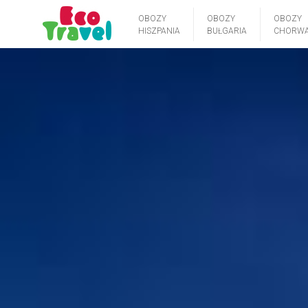
OBOZY
OBOZY
OBOZY
HISZPANIA
BUŁGARIA
CHORWA