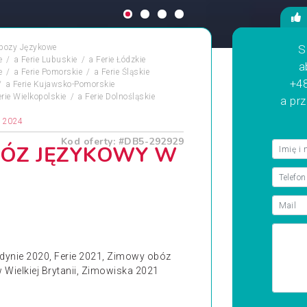
bozy Językowe
S
e
a
Ferie Lubuskie
a
Ferie Łódzkie
a
e
a
Ferie Pomorskie
a
Ferie Śląskie
+48
a
Ferie Kujawsko-Pomorskie
erie Wielkopolskie
a
Ferie Dolnośląskie
a pr
 2024
Kod oferty: #DB5-292929
BÓZ JĘZYKOWY W
dynie 2020, Ferie 2021, Zimowy obóz
 Wielkiej Brytanii, Zimowiska 2021