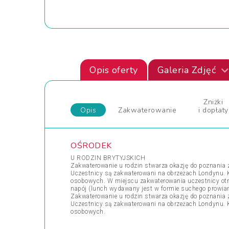
Opis oferty
Galeria Zdjęć
Zniżki
Opis
Zakwaterowanie
i dopłaty
OŚRODEK
U RODZIN BRYTYJSKICH
Zakwaterowanie u rodzin stwarza okazję do poznania z
Uczestnicy są zakwaterowani na obrzeżach Londynu. Kw
osobowych. W miejscu zakwaterowania uczestnicy otrzy
napój (lunch wydawany jest w formie suchego prowiant
Zakwaterowanie u rodzin stwarza okazję do poznania z
Uczestnicy są zakwaterowani na obrzeżach Londynu. Kw
osobowych.