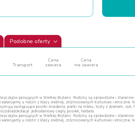
Podobne oferty
Cena
Cena
Transport
zawiera
nie zawiera
wyczajów panujących w Wielkiej Brytanii. Rodziny są sprawdzone i starannie d
aterujemy u rodzin z klasy średniej, zróżnicowanych kulturowo i etnicznie. 
mują następujące posiłki:śniadania: płatki na mleku, tosty z dżemem, sok, h
u)obiadokolacje: jednodaniowy ciepły posiłek, herbata.
wyczajów panujących w Wielkiej Brytanii. Rodziny są sprawdzone i starannie d
aterujemy u rodzin z klasy średniej, zróżnicowanych kulturowo i etnicznie. 