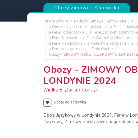
Obozy Zimowe i Zimowiska
Strona główna
a
Obozy Zimowe i Zimowiska
a
O
a
Obozy z Językiem Angielskim
a
Ferie Lubelski
a
Ferie Podkarpackie
a
Ferie Zachodniopomorski
a
Ferie Podlaskie
a
Ferie Warmińsko-Mazurskie
a
Ferie Małopolskie
a
Ferie Świętokrzyskie
a
F
a
Ferie Mazowieckie
a
Ferie Opolskie
Obozy - ZIMOWY OBÓZ JĘZYKOWY W LONDYNIE
Obozy - ZIMOWY O
LONDYNIE 2024
/
Wielka Brytania
Londyn
Dodaj do schowka
Obóz Językowy w Londynie 2021, Ferie w Lon
językowy, Zimowy obóz języka nagielskiego w