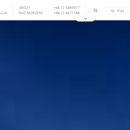
OBOZY
+48 12 6489977
CJA
NAD MORZEM
+48 12 6471188