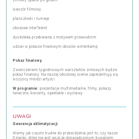
zimowy spacer po górach
wieczór filmowy
planszówki i turnieje
obozowe InterTalent
dyskoteka przebierana z motywem przewodnim
udział w pokazie finałowym obozów wInterkamp
Pokaz finałowy.
Zwieńczeniem tygodniowych warsztatów zimowych będzie
pokaz finałowy. Na naszej obozowej scenie zaprezentują się
wszyscy młodzi artyści.
W programie:
prezentacje multimedialne, filmy, pokazy
taneczne, koncerty, spektakle i wystawy.
UWAGI
Gwarancja aklimatyzacji
Wiemy jak często trudne do przewidzenia jest to, czy nasze
Dziecko, które nie jest jeszcze doświadczonym bywalcem