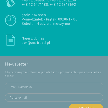
+48 12 6489977, +48 12 6472266
+48 12 6471188, +48 12 6813692
godz. otwarcia:
Poniedziałek - Piątek: 09:00-17:00
Sobota - Niedziela: nieczynne
Napisz do nas:
bok@ecotravel.pl
Newsletter
Aby otrzymywać informacje o ofertach i promocjach wpisz swój adres
e-mail: