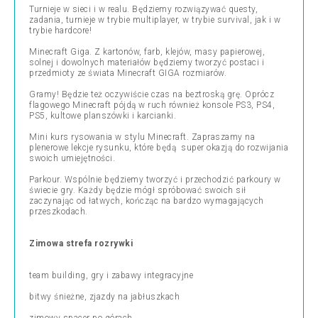
Turnieje w sieci i w realu. Będziemy rozwiązywać questy,
zadania, turnieje w trybie multiplayer, w trybie survival, jak i w
trybie hardcore!
Minecraft Giga. Z kartonów, farb, klejów, masy papierowej,
solnej i dowolnych materiałów będziemy tworzyć postaci i
przedmioty ze świata Minecraft GIGA rozmiarów.
Gramy! Będzie też oczywiście czas na beztroską grę. Oprócz
flagowego Minecraft pójdą w ruch również konsole PS3, PS4,
PS5, kultowe planszówki i karcianki.
Mini kurs rysowania w stylu Minecraft. Zapraszamy na
plenerowe lekcje rysunku, które będą super okazją do rozwijania
swoich umiejętności.
Parkour. Wspólnie będziemy tworzyć i przechodzić parkoury w
świecie gry. Każdy będzie mógł spróbować swoich sił
zaczynając od łatwych, kończąc na bardzo wymagających
przeszkodach.
Zimowa strefa rozrywki
team building, gry i zabawy integracyjne
bitwy śnieżne, zjazdy na jabłuszkach