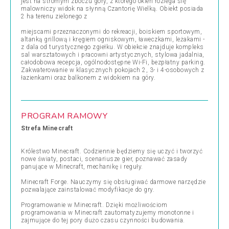
jest na stromym zboczu góry, z którego okien rozlega się
malowniczy widok na słynną Czantorię Wielką. Obiekt posiada
2 ha terenu zielonego z
miejscami przeznaczonymi do rekreacji, boiskiem sportowym,
altanką grillową i kręgiem ogniskowym, ławeczkami, leżakami -
z dala od turystycznego zgiełku. W obiekcie znajduje kompleks
sal warsztatowych i pracowni artystycznych, stylowa jadalnia,
całodobowa recepcja, ogólnodostępne Wi-Fi, bezpłatny parking.
Zakwaterowanie w klasycznych pokojach 2, 3- i 4-osobowych z
łazienkami oraz balkonem z widokiem na góry.
PROGRAM RAMOWY
Strefa Minecraft
Królestwo Minecraft. Codziennie będziemy się uczyć i tworzyć
nowe światy, postaci, scenariusze gier, poznawać zasady
panujące w Minecraft, mechanikę i reguły.
Minecraft Forge. Nauczymy się obsługiwać darmowe narzędzie
pozwalające zainstalować modyfikacje do gry.
Programowanie w Minecraft. Dzięki możliwościom
programowania w Minecraft zautomatyzujemy monotonne i
zajmujące do tej pory dużo czasu czynności budowania.