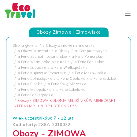
Obozy Zimowe i Zimowiska
Strona główna
a
Obozy Zimowe i Zimowiska
a
Obozy Minecraft
a
Obozy Gier Komputerowych
a
Ferie Zachodniopomorskie
a
Ferie Pomorskie
a
Ferie Warmińsko-Mazurskie
a
Ferie Podlaskie
a
Ferie Lubuskie
a
Ferie Wielkopolskie
a
Ferie Kujawsko-Pomorskie
a
Ferie Mazowieckie
a
Ferie Dolnośląskie
a
Ferie Opolskie
a
Ferie Łódzkie
a
Ferie Śląskie
a
Ferie Świętokrzyskie
a
Ferie Małopolskie
a
Ferie Lubelskie
a
Ferie Podkarpackie
Obozy - ZIMOWA KOLONIA MIŁOŚNIKÓW MINECRAFT
INTERKAMP JUNIOR USTROŃ 2025
Wiek uczestników: 7 - 12 lat
Kod oferty: #XSA-2010072
Obozy - ZIMOWA