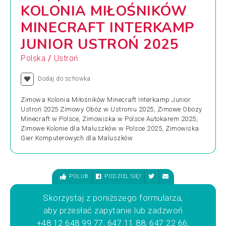
KOLONIA MIŁOŚNIKÓW
MINECRAFT INTERKAMP
JUNIOR USTROŃ 2025
/
Polska
Ustroń
Dodaj do schowka
Zimowa Kolonia Miłośników Minecraft Interkamp Junior
Ustroń 2025 Zimowy Obóz w Ustroniu 2025, Zimowe Obozy
Minecraft w Polsce, Zimowiska w Polsce Autokarem 2025,
Zimowe Kolonie dla Maluszków w Polsce 2025, Zimowiska
Gier Komputerowych dla Maluszków
POLUB
PODZIEL SIĘ!
Skorzystaj z poniższego formularza,
aby przesłać zapytanie lub zadzwoń
+48 12 648 99 77, 647 11 88, 647 22 66,