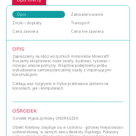
Opis oferty
Opis
Zakwaterowanie
Zniżki
i dopłaty
Transport
Cena
zawiera
Cena
nie zawiera
OPIS
Zapraszamy na obóz wszystkich miłośników Minecraft!
Ruszamy eksplorować nowe światy, budować, rysować i
rozwijać własne pomysły. Wspólnie podejmiemy próbę
wybudowania samowystarczalnej osady z imponującymi
konstrukcjami.
Czekają was rozgrywki w trybie przetrwania zarówno na
konsolach, jak i komputerach.
OŚRODEK
Ośrodek Wypoczynkowy ONDRASZEK
Obiekt hotelowy znajduje się w Ustroniu - górskiej miejscowości
uzdrowiskowej, w samym sercu Beskidu Śląskiego. Położony