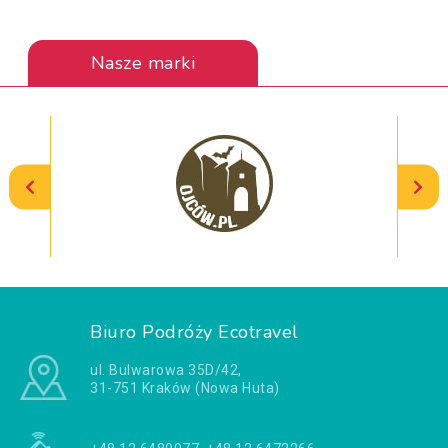
Nasze marki
Biuro Podróży Ecotravel
ul. Bulwarowa 35D/42,
31-751 Kraków (Nowa Huta)