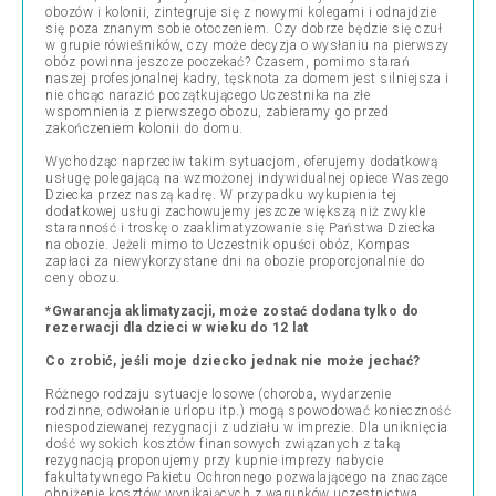
obozów i kolonii, zintegruje się z nowymi kolegami i odnajdzie
się poza znanym sobie otoczeniem. Czy dobrze będzie się czuł
w grupie rówieśników, czy może decyzja o wysłaniu na pierwszy
obóz powinna jeszcze poczekać? Czasem, pomimo starań
naszej profesjonalnej kadry, tęsknota za domem jest silniejsza i
nie chcąc narazić początkującego Uczestnika na złe
wspomnienia z pierwszego obozu, zabieramy go przed
zakończeniem kolonii do domu.
Wychodząc naprzeciw takim sytuacjom, oferujemy dodatkową
usługę polegającą na wzmożonej indywidualnej opiece Waszego
Dziecka przez naszą kadrę. W przypadku wykupienia tej
dodatkowej usługi zachowujemy jeszcze większą niż zwykle
staranność i troskę o zaaklimatyzowanie się Państwa Dziecka
na obozie. Jeżeli mimo to Uczestnik opuści obóz, Kompas
zapłaci za niewykorzystane dni na obozie proporcjonalnie do
ceny obozu.
*Gwarancja aklimatyzacji, może zostać dodana tylko do
rezerwacji dla dzieci w wieku do 12 lat
Co zrobić, jeśli moje dziecko jednak nie może jechać?
Różnego rodzaju sytuacje losowe (choroba, wydarzenie
rodzinne, odwołanie urlopu itp.) mogą spowodować konieczność
niespodziewanej rezygnacji z udziału w imprezie. Dla uniknięcia
dość wysokich kosztów finansowych związanych z taką
rezygnacją proponujemy przy kupnie imprezy nabycie
fakultatywnego Pakietu Ochronnego pozwalającego na znaczące
obniżenie kosztów wynikających z warunków uczestnictwa.