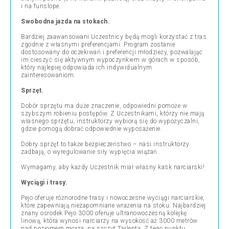
i na funslope.
Swobodna jazda na stokach.
Bardziej zaawansowani Uczestnicy będą mogli korzystać z tras
zgodnie z własnymi preferencjami. Program zostanie
dostosowany do oczekiwań i preferencji młodzieży, pozwalając
im cieszyć się aktywnym wypoczynkiem w górach w sposób,
który najlepiej odpowiada ich indywidualnym
zainteresowaniom.
Sprzęt.
Dobór sprzętu ma duże znaczenie, odpowiedni pomoże w
szybszym robieniu postępów. Z Uczestnikami, którzy nie mają
własnego sprzętu, instruktorzy wybiorą się do wypożyczalni,
gdzie pomogą dobrać odpowiednie wyposażenie.
Dobry sprzęt to także bezpieczeństwo – nasi instruktorzy
zadbają, o wyregulowanie siły wypięcia wiązań.
Wymagamy, aby każdy Uczestnik miał własny kask narciarski!
Wyciągi i trasy.
Pejo oferuje różnorodne trasy i nowoczesne wyciągi narciarskie,
które zapewniają niezapomniane wrażenia na stoku. Najbardziej
znany ośrodek Pejo 3000 oferuje ultranowoczesną kolejkę
linową, która wynosi narciarzy na wysokość aż 3000 metrów
nad poziomem morza, na szczyt Tarlenta. Z tego punktu