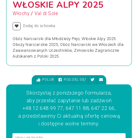
WŁOSKIE ALPY 2025
/
Włochy
Val di Sole
Dodaj do schowka
Obóz Narciarski dla Młodzieży Pejo, Włoskie Alpy 2025
Obozy Narciarskie 2025, Obóz Narciarski we Włoszech dla
Zaawansowanych Uczestników, Zimowisko Zagraniczne
Autokarem z Polski 2025
POLUB
PODZIEL SIĘ!
Skorzystaj z poniższego formularza,
aby przesłać zapytanie lub zadzwoń
+48 12 648 99 77, 647 11 88, 647 22 66,
a przedstawimy Ci aktualną ofertę cenową
i dostępne wolne terminy.