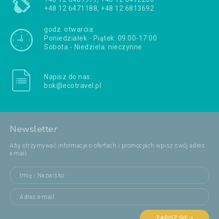
+48 12 6471188, +48 12 6813692
godz. otwarcia:
Poniedziałek - Piątek: 09:00-17:00
Sobota - Niedziela: nieczynne
Napisz do nas:
bok@ecotravel.pl
Newsletter
Aby otrzymywać informacje o ofertach i promocjach wpisz swój adres
e-mail:
ZAPISZ SIĘ >