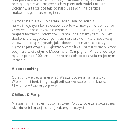
rozciągają się zapierające dech w piersiach widoki na całe
Dolomity, a także dostęp do najdłuższych i najbardziej
malowniczych tras w regionie.
Ośrodek narciarski Folgarida - Marilleva, to jeden z
najważniejszych kompleksów sportów zimowych w północnych
Włoszech, położony w malowniczej dolinie Val di Sole, u stóp
majestatycznych Dolomitów Brenta. Znajdziemy tam 150 km
doskonale przygotowanych tras narciarskich, które zadowolą
zarówno początkujących, jak i doświadczonych narciarzy.
Ośrodek jest częścią większego kompleksu narciarskiego, który
obejmuje także słynne Madonna di Campiglio i Pinzolo, co daje
łącznie ponad 300 km tras narciarskich do odkrycia na jednym
karnecie.
Videocoaching
.
Opiekunowie będą nagrywać Wasze poczynania na stoku.
Wieczorami będziemy mogli odtworzyć sobie najciekawsze
filmiki i omówić style jazdy.
Chillout & Party.
Nie samym śniegiem człowiek żyje! Po powrocie ze stoku apres
ski, dużo integracji, dobrej zabawy i muzyki.