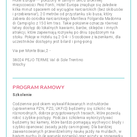
Hotel Europa*** położony w samym sercu urokliwej
miejscowości Peio Fonti, Hotel Europa znajduje się zaledwie
kilka minut spacerem od wyciągów narciarskich (bez skibusów
i przebierania!), 20 metrów od przystanku ski busa, który
zabiera do ośrodka narciarskiego Marilleva Folgarida Madonna
di Campiglio z 150 km tras. Takie położenie oznacza również
łatwy dostęp do lokalnych kawiarni, barów, sklepów i innych
atrakcji, które zapewniają rozrywkę po dniu spędzonym na
stoku. Pokoje w Hotelu są 2-3-4- i 5-osobowe z łazienkami, dla
uczestników dostępny jest bilard i ping-pong.
Via per Monte Boai,2 -
38024 PEJO TERME Val di Sole Trentino
Włochy
PROGRAM RAMOWY
Szkolenie
.
Codziennie pod okiem wykwalifikowanych instruktorów
(uprawnienia PZN, PZS, UKFiS) będziemy się szkolić na
różnorodnych, dobrze przygotowanych trasach, które pozwolą
robić szybkie postępy. Podczas szkolenia wykorzystywać
będziemy też kamery, które bardzo pomagają wychwycić błędy i
szybko opanować zasady jazdy carvingowej. Dla bardziej
zaawansowanych przewidzieliśmy naukę jazdy na muldach, w
białym puchu (o ile warunki pozwolą) oraz wizyty w snowparku