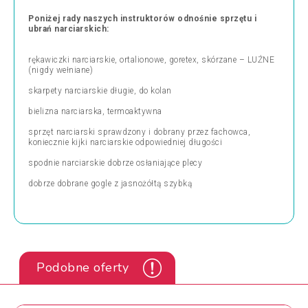
Poniżej rady naszych instruktorów odnośnie sprzętu i
ubrań narciarskich:
rękawiczki narciarskie, ortalionowe, goretex, skórzane – LUŹNE
(nigdy wełniane)
skarpety narciarskie długie, do kolan
bielizna narciarska, termoaktywna
sprzęt narciarski sprawdzony i dobrany przez fachowca,
koniecznie kijki narciarskie odpowiedniej długości
spodnie narciarskie dobrze osłaniające plecy
dobrze dobrane gogle z jasnożółtą szybką
Podobne oferty