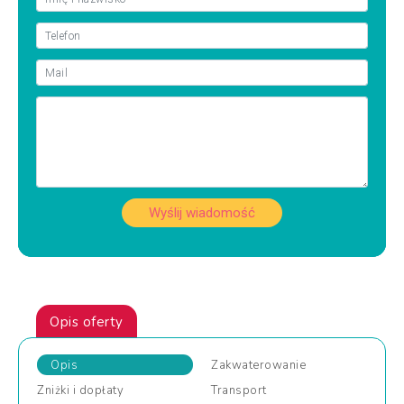
Wyślij wiadomość
Opis oferty
Opis
Zakwaterowanie
Zniżki
i dopłaty
Transport