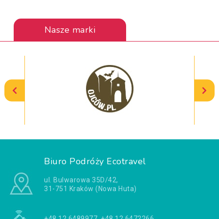
Nasze marki
Biuro Podróży Ecotravel
ul. Bulwarowa 35D/42,
31-751 Kraków (Nowa Huta)
+48 12 6489977, +48 12 6472266