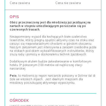
Cena
zawiera
Cena
nie zawiera
OPIS
Obóz przeznaczony jest dla młodzieży już jeżdżącej na
nartach w stopniu umożliwiającym poruszanie się po
czerwonych trasach.
Niezapomniany wyjazd dla kochających białe szaleństwo
licealistów, którzy pragną spędzić aktywny czas na stoku oraz
cieszyć się niepowtarzalnymi chwilami w górskim otoczeniu.
Naszym założeniem jest intensywna a zarazem swobodna jazda
na stokach pod okiem wykwalifikowanych instruktorów, którzy
służą radą i pomocą w doskonaleniu technik zjazdowych.
Dodatkowym atutem będzie zakwaterowanie w komfortowym
hotelu 3* położonym 200 metrów od najbliższej stacji
narciarskiej.
Peio
, to malowniczy region narciarski położony w Dolinie Val di
Sole we włoskich Alpach. Jest idealnym miejscem dla
młodzieży poszukującej aktywnego wypoczynku.
OŚRODEK