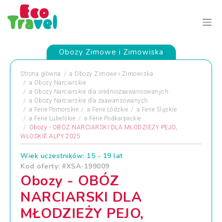
Obozy Zimowe i Zimowiska
Strona główna
a
Obozy Zimowe i Zimowiska
a
Obozy Narciarskie
a
Obozy Narciarskie dla średniozaawansowanych
a
Obozy Narciarskie dla zaawansowanych
a
Ferie Pomorskie
a
Ferie Łódzkie
a
Ferie Śląskie
a
Ferie Lubelskie
a
Ferie Podkarpackie
Obozy - OBÓZ NARCIARSKI DLA MŁODZIEŻY PEJO,
WŁOSKIE ALPY 2025
Wiek uczestników: 15 - 19 lat
Kod oferty: #XSA-199009
Obozy - OBÓZ
NARCIARSKI DLA
MŁODZIEŻY PEJO,