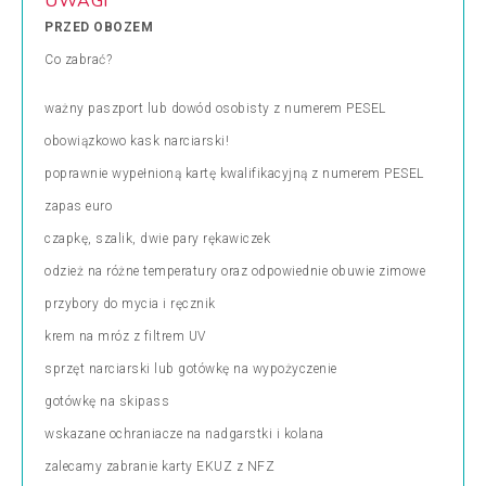
UWAGI
PRZED OBOZEM
Co zabrać?
ważny paszport lub dowód osobisty z numerem PESEL
obowiązkowo kask narciarski!
poprawnie wypełnioną kartę kwalifikacyjną z numerem PESEL
zapas euro
czapkę, szalik, dwie pary rękawiczek
odzież na różne temperatury oraz odpowiednie obuwie zimowe
przybory do mycia i ręcznik
krem na mróz z filtrem UV
sprzęt narciarski lub gotówkę na wypożyczenie
gotówkę na skipass
wskazane ochraniacze na nadgarstki i kolana
zalecamy zabranie karty EKUZ z NFZ