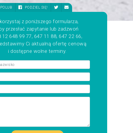
POLUB
PODZIEL SIĘ!
korzystaj z poniższego formularza,
by przesłać zapytanie lub zadzwoń
 12 648 99 77, 647 11 88, 647 22 66,
zedstawimy Ci aktualną ofertę cenową
i dostępne wolne terminy.