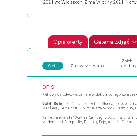
2021 we Włoszech, Zima Włochy 2021, Nart
Opis oferty
Galeria Zdjęć
Zniżki
Opis
Zakwaterowanie
i dopłaty
OPIS
Kultowy ośrodek, wspaniałe widoki, a do tego świetna 
Val di Sole
, określane jako Dolina Słońca, to jeden z
Marilleva, Pejo Fonti, lub mniejsze ośrodki Vermigli
Karnet narciarski "SkiArea Campiglio Dolomiti di Bre
Madonna di Campiglio, Pinzolo, Pejo, a także Folgarid