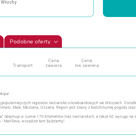
y Włochy
Podobne oferty
Cena
Cena
Transport
zawiera
nie zawiera
ekipa!
 najpopularniejszych regionów narciarsko-snowboardowych we Włoszech. Ośrodki 
o, Dimaro, Male, Mezzana, Ossana. Region jest znany z bezchmurnej pogody ora
nta" obejmuje w sumie 170 kilometrów tras narciarskich, a także 62 wyciągi n
a - Marilleva, wszędzie tam będziemy!