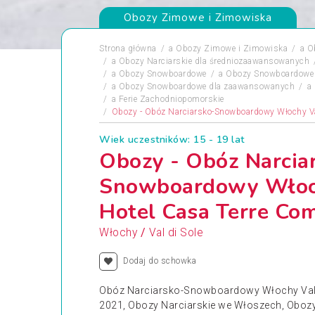
Obozy Zimowe i Zimowiska
Strona główna
a
Obozy Zimowe i Zimowiska
a
O
a
Obozy Narciarskie dla średniozaawansowanych
a
Obozy Snowboardowe
a
Obozy Snowboardowe 
a
Obozy Snowboardowe dla zaawansowanych
a
a
Ferie Zachodniopomorskie
Obozy - Obóz Narciarsko-Snowboardowy Włochy Val
Wiek uczestników: 15 - 19 lat
Obozy - Obóz Narcia
Snowboardowy Włoch
Hotel Casa Terre Co
/
Włochy
Val di Sole
Dodaj do schowka
Obóz Narciarsko-Snowboardowy Włochy Val d
2021, Obozy Narciarskie we Włoszech, Obo