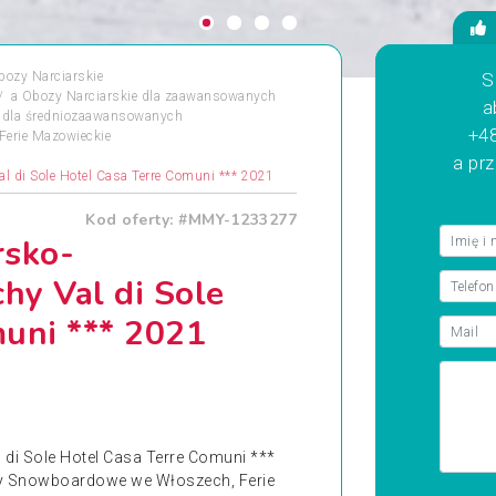
bozy Narciarskie
S
a
Obozy Narciarskie dla zaawansowanych
a
dla średniozaawansowanych
+48
Ferie Mazowieckie
a pr
 di Sole Hotel Casa Terre Comuni *** 2021
Kod oferty: #MMY-1233277
rsko-
y Val di Sole
muni *** 2021
i Sole Hotel Casa Terre Comuni ***
zy Snowboardowe we Włoszech, Ferie