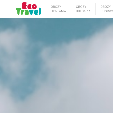
OBOZY
OBOZY
OBOZY
HISZPANIA
BUŁGARIA
CHORWA