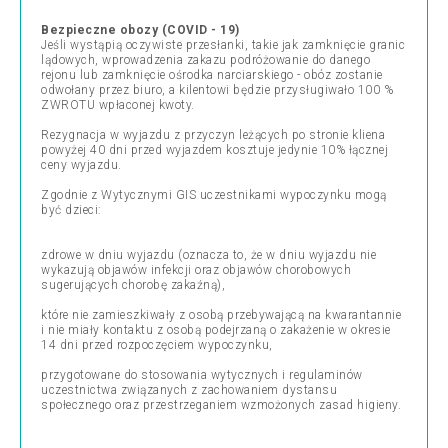
Bezpieczne obozy (COVID - 19)
Jeśli wystąpią oczywiste przesłanki, takie jak zamknięcie granic
lądowych, wprowadzenia zakazu podróżowanie do danego
rejonu lub zamknięcie ośrodka narciarskiego - obóz zostanie
odwołany przez biuro, a kilentowi będzie przysługiwało 100 %
ZWROTU wpłaconej kwoty.
Rezygnacja w wyjazdu z przyczyn leżących po stronie kliena
powyżej 40 dni przed wyjazdem kosztuje jedynie 10% łącznej
ceny wyjazdu.
Zgodnie z Wytycznymi GIS uczestnikami wypoczynku mogą
być dzieci:
zdrowe w dniu wyjazdu (oznacza to, że w dniu wyjazdu nie
wykazują objawów infekcji oraz objawów chorobowych
sugerujących chorobę zakaźną),
które nie zamieszkiwały z osobą przebywającą na kwarantannie
i nie miały kontaktu z osobą podejrzaną o zakażenie w okresie
14 dni przed rozpoczęciem wypoczynku,
przygotowane do stosowania wytycznych i regulaminów
uczestnictwa związanych z zachowaniem dystansu
społecznego oraz przestrzeganiem wzmożonych zasad higieny.