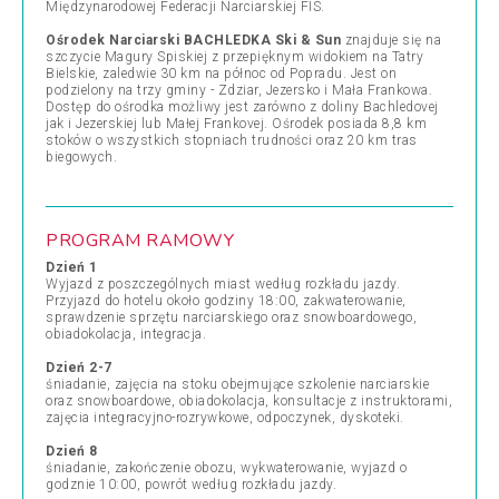
Międzynarodowej Federacji Narciarskiej FIS.
Ośrodek Narciarski BACHLEDKA Ski & Sun
znajduje się na
szczycie Magury Spiskiej z przepięknym widokiem na Tatry
Bielskie, zaledwie 30 km na północ od Popradu. Jest on
podzielony na trzy gminy - Zdziar, Jezersko i Mała Frankowa.
Dostęp do ośrodka możliwy jest zarówno z doliny Bachledovej
jak i Jezerskiej lub Małej Frankovej. Ośrodek posiada 8,8 km
stoków o wszystkich stopniach trudności oraz 20 km tras
biegowych.
PROGRAM RAMOWY
Dzień 1
Wyjazd z poszczególnych miast według rozkładu jazdy.
Przyjazd do hotelu około godziny 18:00, zakwaterowanie,
sprawdzenie sprzętu narciarskiego oraz snowboardowego,
obiadokolacja, integracja.
Dzień 2-7
śniadanie, zajęcia na stoku obejmujące szkolenie narciarskie
oraz snowboardowe, obiadokolacja, konsultacje z instruktorami,
zajęcia integracyjno-rozrywkowe, odpoczynek, dyskoteki.
Dzień 8
śniadanie, zakończenie obozu, wykwaterowanie, wyjazd o
godznie 10:00, powrót według rozkładu jazdy.