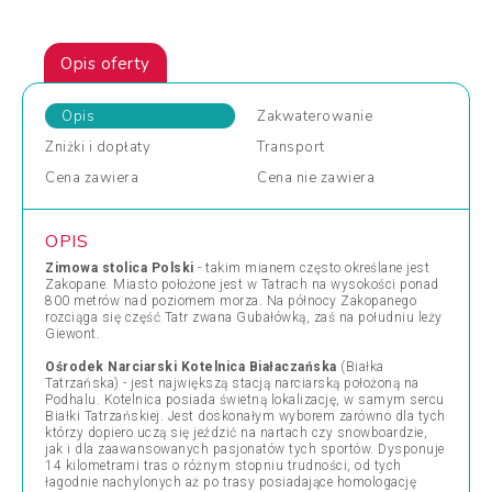
Opis oferty
Opis
Zakwaterowanie
Zniżki
i dopłaty
Transport
Cena
zawiera
Cena
nie zawiera
OPIS
Zimowa stolica Polski
- takim mianem często określane jest
Zakopane. Miasto położone jest w Tatrach na wysokości ponad
800 metrów nad poziomem morza. Na północy Zakopanego
rozciąga się część Tatr zwana Gubałówką, zaś na południu leży
Giewont.
Ośrodek Narciarski Kotelnica Białaczańska
(Białka
Tatrzańska) - jest największą stacją narciarską położoną na
Podhalu. Kotelnica posiada świetną lokalizację, w samym sercu
Białki Tatrzańskiej. Jest doskonałym wyborem zarówno dla tych
którzy dopiero uczą się jeździć na nartach czy snowboardzie,
jak i dla zaawansowanych pasjonatów tych sportów. Dysponuje
14 kilometrami tras o różnym stopniu trudności, od tych
łagodnie nachylonych aż po trasy posiadające homologację