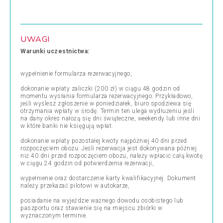
UWAGI
Warunki uczestnictwa:
wypełnienie formularza rezerwacyjnego,
dokonanie wpłaty zaliczki (200 zł) w ciągu 48 godzin od
momentu wysłania formularza rezerwacyjnego. Przykładowo,
jeśli wyślesz zgłoszenie w poniedziałek, biuro spodziewa się
otrzymania wpłaty w środę. Termin ten ulega wydłużeniu jeśli
na dany okres nałożą się dni świąteczne, weekendy lub inne dni
w które banki nie księgują wpłat.
dokonanie wpłaty pozostałej kwoty najpóźniej 40 dni przed
rozpoczęciem obozu. Jeśli rezerwacja jest dokonywana później
niż 40 dni przed rozpoczęciem obozu, należy wpłacić całą kwotę
w ciągu 24 godzin od potwierdzenia rezerwacji,
wypełnienie oraz dostarczenie karty kwalifikacyjnej. Dokument
należy przekazać pilotowi w autokarze,
posiadanie na wyjeździe ważnego dowodu osobistego lub
paszportu oraz stawienie się na miejscu zbiórki w
wyznaczonym terminie.