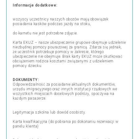
Informacje dodatkowe:
wszyscy uczestnicy naszych obozów mają obowiązek
posiadania kasków podczas jazdy na stoku,
do karnetu nie jest potrzebne zdjęcie.
Karta EKUZ – nasze ubezpieczenie grupowe obejmuje udzielenie
niezbędnej pomocy pourazowej za granicą. Zdarza się jednak,
że uczestnik potrzebuje pomocy w zakresie, którego
ubezpieczenie nie obejmuje. Brak karty EKUZ może skutkować
obciążeniem rodzica kosztami związanymi z udzieleniem
pomocy dziecku.
DOKUMENTY:
Odpowiedzialność za posiadanie aktualnych dokumentów,
urzędu imigracyjnego oraz innych instytucji rządowych we
wszystkich miejscach docelowych podróży, spoczywa na
każdym pasażerze.
Legitymacja szkolna lub dowód osobisty.
Karta kwalfikacyjna (do pobrania po dokonaniu rezerwacji w
panelu klienta)