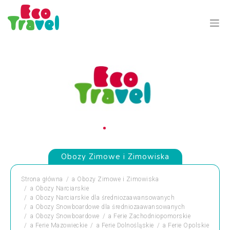
Obozy Zimowe i Zimowiska
Strona główna
a
Obozy Zimowe i Zimowiska
a
Obozy Narciarskie
a
Obozy Narciarskie dla średniozaawansowanych
a
Obozy Snowboardowe dla średniozaawansowanych
a
Obozy Snowboardowe
a
Ferie Zachodniopomorskie
a
Ferie Mazowieckie
a
Ferie Dolnośląskie
a
Ferie Opolskie