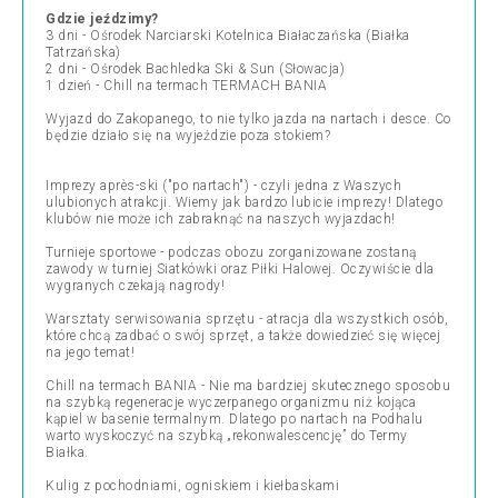
Gdzie jeździmy?
3 dni - Ośrodek Narciarski Kotelnica Białaczańska (Białka
Tatrzańska)
2 dni - Ośrodek Bachledka Ski & Sun (Słowacja)
1 dzień - Chill na termach TERMACH BANIA
Wyjazd do Zakopanego, to nie tylko jazda na nartach i desce. Co
będzie działo się na wyjeździe poza stokiem?
Imprezy après-ski ("po nartach") - czyli jedna z Waszych
ulubionych atrakcji. Wiemy jak bardzo lubicie imprezy! Dlatego
klubów nie może ich zabraknąć na naszych wyjazdach!
Turnieje sportowe - podczas obozu zorganizowane zostaną
zawody w turniej Siatkówki oraz Piłki Halowej. Oczywiście dla
wygranych czekają nagrody!
Warsztaty serwisowania sprzętu - atracja dla wszystkich osób,
które chcą zadbać o swój sprzęt, a także dowiedzieć się więcej
na jego temat!
Chill na termach BANIA - Nie ma bardziej skutecznego sposobu
na szybką regeneracje wyczerpanego organizmu niż kojąca
kąpiel w basenie termalnym. Dlatego po nartach na Podhalu
warto wyskoczyć na szybką „rekonwalescencję” do Termy
Białka.
Kulig z pochodniami, ogniskiem i kiełbaskami