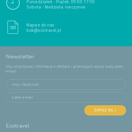
Poniedziałek - Piątek: 09:00-17:00
Sobota - Niedziela: nieczynne
Napisz do nas:
bok@ecotravel.pl
Newsletter
Aby otrzymywać informacje o ofertach i promocjach wpisz swój adres
e-mail:
ZAPISZ SIĘ >
Ecotravel