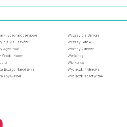
arki Bożonarodzeniowe
Wczasy dla Seniora
y dla Maluszków
Wczasy Letnie
y Językowe
Wczasy Zimowe
y Wycieczkowe
Weekendy
ester
Wielkanoc
ta Bożego Narodzenia
Wycieczki 1-dniowe
ta i Sylwester
Wycieczki egzotyczne