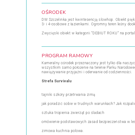
OŚRODEK
DW Szczelinka jest kwintesencją slowhop. Obiekt pię
3- i 4-osobowe z łazienkami. Ogromny teren leśny dook
Zwycięski obiekt w kategorii "DEBIUT ROKU" na porta
PROGRAM RAMOWY
Kameralny ośrodek przeznaczony jest tylko dla naszyc
wszystkim samo położenie na terenie Parku Narodowego
nawiązywanie przyjaźni i oderwanie od codzienności.
Strefa Survivalu
tajniki szkoły przetrwania zimą
jak poradzić sobie w trudnych warunkach? Jak rozpal
sztuka tropienia zwierząt po śladach
omówienie podstawowych zasad bezpieczeństwa w le
zimowa kuchnia polowa.