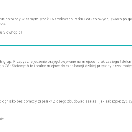
knie położony w samym środku Narodowego Parku Gór Stołowych, świeżo po gen
oła.
lu Slowhop.pl
h grup. Przepyszne jedzenie przygotowywane na miejscu, brak zasięgu telefonic
 Gór Stołowych to idealne miejsce do eksploracji dzikiej przyrody przez mał
ić ognisko bez pomocy zapałek? Z czego zbudować szałas i jak zabezpieczyć 
sie