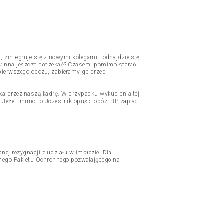
, zintegruje się z nowymi kolegami i odnajdzie się
powinna jeszcze poczekać? Czasem, pomimo starań
 pierwszego obozu, zabieramy go przed
a przez naszą kadrę. W przypadku wykupienia tej
 Jeżeli mimo to Uczestnik opuści obóz, BP zapłaci
ej rezygnacji z udziału w imprezie. Dla
wnego Pakietu Ochronnego pozwalającego na