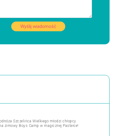
Wyślij wiadomość
odnóża Szczelińca Wielkiego młodzi chłopcy
y na zimowy Boys Camp w magicznej Pasterce!