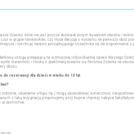
nasze Dziecko, które nie jest jeszcze doświadczonym bywalcem obozów i kolonii
 czuł w grupie rówieśników, czy może decyzja o wysłaniu na pierwszy obóz 
silniejsza i nie chcąc narazić początkującego Uczestnika na złe wspomnienia z
atkową usługę polegającą na wzmożonej indywidualnej opiece Waszego Dzieck
ykle staranność i troskę o zaaklimatyzowanie się Państwa Dziecka na obozie.
ceny obozu.
o do rezerwacji dla dzieci w wieku do 12 lat
chać?
 rodzinne, odwołanie urlopu itp.) mogą spowodować konieczność niespodziewan
anych z taką rezygnacją proponujemy przy kupnie imprezy nabycie fakultaty
 uczestnictwa.
m PESEL