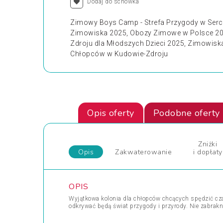
Dodaj do schowka
Zimowy Boys Camp - Strefa Przygody w Ser
Zimowiska 2025, Obozy Zimowe w Polsce 20
Zdroju dla Młodszych Dzieci 2025, Zimowisk
Chłopców w Kudowie-Zdroju
Opis oferty
Podobne oferty
Zniżki
Opis
Zakwaterowanie
i dopłaty
OPIS
Wyjątkowa kolonia dla chłopców chcących spędzić cza
odkrywać będą świat przygody i przyrody. Nie zabra