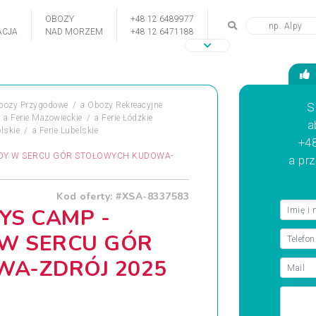
OBOZY
+48 12 6489977
CJA
NAD MORZEM
+48 12 6471188
bozy Przygodowe
a
Obozy Rekreacyjne
S
a
Ferie Mazowieckie
a
Ferie Łódzkie
a
lskie
a
Ferie Lubelskie
+48
GODY W SERCU GÓR STOŁOWYCH KUDOWA-
a pr
Kod oferty: #XSA-8337583
YS CAMP -
 W SERCU GÓR
A-ZDRÓJ 2025