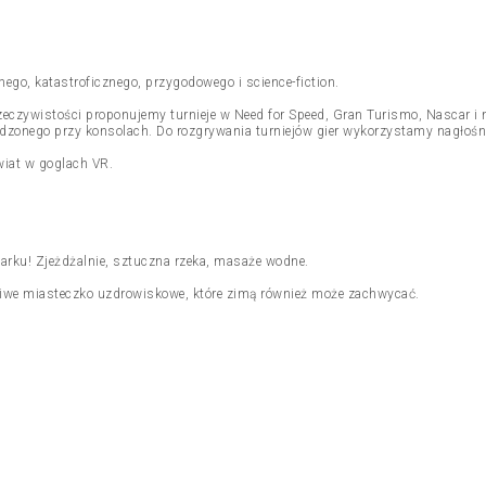
jnego, katastroficznego, przygodowego i science-fiction.
 rzeczywistości proponujemy turnieje w Need for Speed, Gran Turismo, Nascar
dzonego przy konsolach. Do rozgrywania turniejów gier wykorzystamy nagłośnie
wiat w goglach VR.
rku! Zjeżdżalnie, sztuczna rzeka, masaże wodne.
iwe miasteczko uzdrowiskowe, które zimą również może zachwycać.