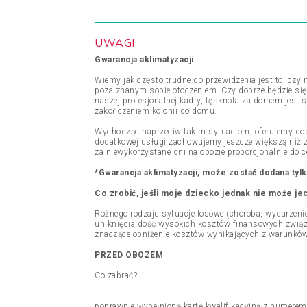
UWAGI
Gwarancja aklimatyzacji
Wiemy jak często trudne do przewidzenia jest to, czy 
poza znanym sobie otoczeniem. Czy dobrze będzie się
naszej profesjonalnej kadry, tęsknota za domem jest 
zakończeniem kolonii do domu.
Wychodząc naprzeciw takim sytuacjom, oferujemy dod
dodatkowej usługi zachowujemy jeszcze większą niż zw
za niewykorzystane dni na obozie proporcjonalnie do 
*Gwarancja aklimatyzacji, może zostać dodana tylk
Co zrobić, jeśli moje dziecko jednak nie może je
Różnego rodzaju sytuacje losowe (choroba, wydarzenie
uniknięcia dość wysokich kosztów finansowych związ
znaczące obniżenie kosztów wynikających z warunków
PRZED OBOZEM
Co zabrać?
poprawnie wypełnioną kartę kwalifikacyjną z numere