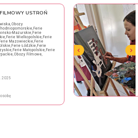
FILMOWY USTROŃ
wiska,Obozy
chodniopomorskie,Ferie
ińsko-Mazurskie,Ferie
ie,Ferie Wielkopolskie,Ferie
erie Mazowieckie,Ferie
lskie,Ferie Łódzkie,Ferie
zyskie,Ferie Małopolskie,Ferie
arpackie,Obozy Filmowe,
2.2025
osobę