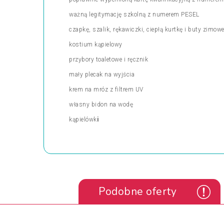
ważną legitymację szkolną z numerem PESEL
czapkę, szalik, rękawiczki, ciepłą kurtkę i buty zimow
kostium kąpielowy
przybory toaletowe i ręcznik
mały plecak na wyjścia
krem na mróz z filtrem UV
własny bidon na wodę
kąpielówk
i
Podobne oferty