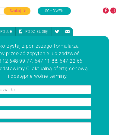
Szukaj
SCHOWEK
POLUB
PODZIEL SIĘ!
korzystaj z poniższego formularza,
by przesłać zapytanie lub zadzwoń
 12 648 99 77, 647 11 88, 647 22 66,
zedstawimy Ci aktualną ofertę cenową
i dostępne wolne terminy.