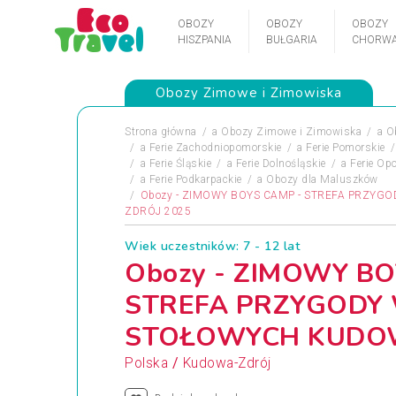
OBOZY
OBOZY
OBOZY
HISZPANIA
BUŁGARIA
CHORWA
Obozy Zimowe i Zimowiska
Strona główna
a
Obozy Zimowe i Zimowiska
a
O
a
Ferie Zachodniopomorskie
a
Ferie Pomorskie
a
Ferie Śląskie
a
Ferie Dolnośląskie
a
Ferie Opo
a
Ferie Podkarpackie
a
Obozy dla Maluszków
Obozy - ZIMOWY BOYS CAMP - STREFA PRZY
ZDRÓJ 2025
Wiek uczestników: 7 - 12 lat
Obozy - ZIMOWY BO
STREFA PRZYGODY
STOŁOWYCH KUDOW
/
Polska
Kudowa-Zdrój