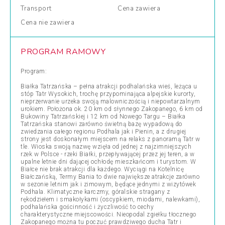
Transport
Cena
zawiera
Cena
nie zawiera
PROGRAM RAMOWY
Program:
Białka Tatrzańska – pełna atrakcji podhalańska wieś, leżąca u
stóp Tatr Wysokich, trochę przypominająca alpejskie kurorty,
nieprzerwanie urzeka swoją malowniczością i niepowtarzalnym
urokiem. Położona ok. 20 km od słynnego Zakopanego, 6 km od
Bukowiny Tatrzańskiej i 12 km od Nowego Targu – Białka
Tatrzańska stanowi zarówno świetną bazę wypadową do
zwiedzania całego regionu Podhala jak i Pienin, a z drugiej
strony jest doskonałym miejscem na relaks z panoramą Tatr w
tle. Wioska swoją nazwę wzięła od jednej z najzimniejszych
rzek w Polsce - rzeki Białki, przepływającej przez jej teren, a w
upalne letnie dni dającej ochłodę mieszkańcom i turystom. W
Białce nie brak atrakcji dla każdego. Wyciągi na Kotelnicę
Białczańską, Termy Bania to dwie największe atrakcje zarówno
w sezonie letnim jak i zimowym, będące jednymi z wizytówek
Podhala. Klimatyczne karczmy, góralskie stragany z
rękodziełem i smakołykami (oscypkiem, miodami, nalewkami),
podhalańska gościnność i życzliwość to cechy
charakterystyczne miejscowości. Nieopodal zgiełku tłocznego
Zakopanego można tu poczuć prawdziwego ducha Tatr i