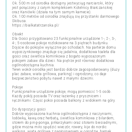
Ok. 500 m od ośrodka dostępny jestwyciąg narciarski, który
jest połączony z całym kompleksem Kotelnicy Białczańskiej
oraz Kaniówki (działa na tym samym karnecie).
Ok. 100 metrów od ośrodka znajdują się przystanki darmowego
Skibusa.
https://bialkatatrzanska.pl/
Obiekt
Dla Gości przygotowano 23 funkcjonalnie urządzone 1-, 2-, 3-,
4-, 5-osobowe pokoje rozlokowane na 3 piętrach budynku.
Dojście do pokojów wyłącznie po schodach. Na parterze domu
wypoczynkowego znajduje się jadalnia, dodatkowa toaleta dla
gości oraz świetlica kominkowa z bogato wyposażonym
pokojem zabaw dla dzieci. Na piętrze jest również dodatkowa
ogólnodostępna kuchnia.
Teren wokół ośrodka jest bardzo dobrze zagospodarowany (duży
plac zabaw, wiata grillowa, parking) i ogrodzony, co daje
bezpieczeństwo pobytu nawet z małymi dziećmi.
Pokoje
Funkcjonalnie urządzone pokoje, mogą pomieścić 1-5 osób.
Każdy pokój posiada TV oraz łazienkę z prysznicem i
ręcznikami. Część pokoi posiada balkony z widokiem na góry.
Do dyspozycji gości
Dobrze wyposażona kuchnia ogólnodostępna z naczyniami,
lodówką, kawą oraz herbatą, świetlica kominkowa z bilardem,
stołem do ping-ponga, piłkarzykami oraz stołami biesiadnymi,
gdzie można miło spędzić wieczór, rowery, kije do nordic
walking, wiata grillowa z nagłośnieniem w ogrodzie, hamak,