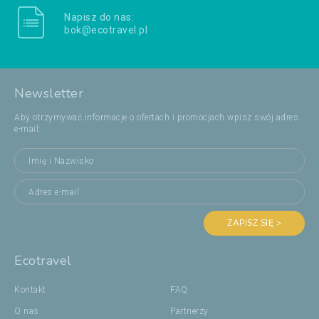
Napisz do nas:
bok@ecotravel.pl
Newsletter
Aby otrzymywać informacje o ofertach i promocjach wpisz swój adres
e-mail:
ZAPISZ SIĘ >
Ecotravel
Kontakt
FAQ
O nas
Partnerzy