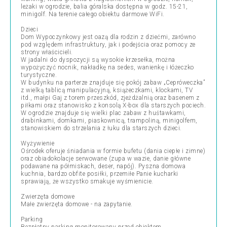
leżaki w ogrodzie, balia góralska dostępna w godz. 15-21,
minigolf. Na terenie całego obiektu darmowe WiFi.
Dzieci
Dom Wypoczynkowy jest oazą dla rodzin z dziećmi, zarówno
pod względem infrastruktury, jak i podejścia oraz pomocy ze
strony właścicieli.
W jadalni do dyspozycji są wysokie krzesełka, można
wypożyczyć nocnik, nakładkę na sedes, wanienkę i łóżeczko
turystyczne.
W budynku na parterze znajduje się pokój zabaw „Cepróweczka”
z wielką tablicą manipulacyjną, książeczkami, klockami, TV
itd., małpi Gaj z torem przeszkód, zjeżdżalnią oraz basenem z
piłkami oraz stanowisko z konsolą X-box dla starszych pociech.
W ogrodzie znajduje się wielki plac zabaw z huśtawkami,
drabinkami, domkami, piaskownicą, trampoliną, minigolfem,
stanowiskiem do strzelania z łuku dla starszych dzieci.
Wyżywienie
Ośrodek oferuje śniadania w formie bufetu (dania ciepłe i zimne)
oraz obiadokolacje serwowane (zupa w wazie, danie główne
podawane na półmiskach, deser, napój). Pyszna domowa
kuchnia, bardzo obfite posiłki, przemiłe Panie kucharki
sprawiają, że wszystko smakuje wyśmienicie.
Zwierzęta domowe
Małe zwierzęta domowe - na zapytanie.
Parking