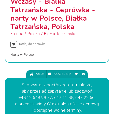
Wczasy - Bialka
Tatrzańska - Ceprówka -
narty w Polsce, Białka
Tatrzańska, Polska
/
/
Europa
Polska
Białka Tatrzańska
Dodaj do schowka
Narty w Polsce
POLUB
PODZIEL SIĘ!
Skorzystaj z poniższego formularza,
aby przesłać zapytanie lub zadzwoń
+48 12 648 99 77, 647 11 88, 647 22 66,
a przedstawimy Ci aktualną ofertę cenową
i dostępne wolne terminy.