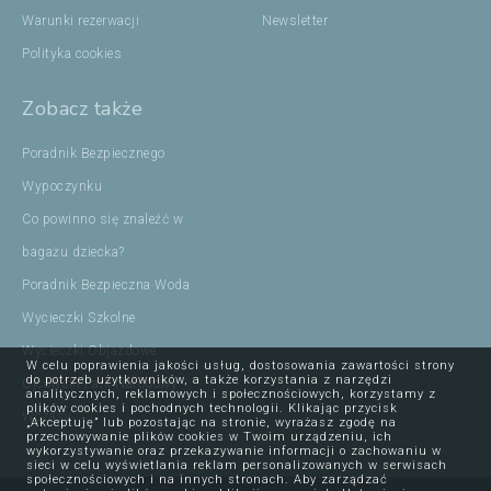
Warunki rezerwacji
Newsletter
Polityka cookies
Zobacz także
Poradnik Bezpiecznego
Wypoczynku
Co powinno się znaleźć w
bagażu dziecka?
Poradnik Bezpieczna Woda
Wycieczki Szkolne
Wycieczki Objazdowe
W celu poprawienia jakości usług, dostosowania zawartości strony
do potrzeb użytkowników, a także korzystania z narzędzi
Ojcowski Park Narodowy
analitycznych, reklamowych i społecznościowych, korzystamy z
plików cookies i pochodnych technologii. Klikając przycisk
Wczasy
„Akceptuję” lub pozostając na stronie, wyrażasz zgodę na
przechowywanie plików cookies w Twoim urządzeniu, ich
wykorzystywanie oraz przekazywanie informacji o zachowaniu w
sieci w celu wyświetlania reklam personalizowanych w serwisach
społecznościowych i na innych stronach. Aby zarządzać