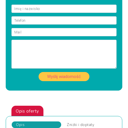
Wyślij wiadomość
Opis oferty
Opis
Zniżki
i dopłaty