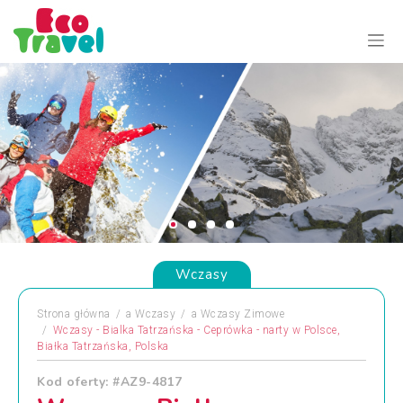
Wczasy
Strona główna
a
Wczasy
a
Wczasy Zimowe
Wczasy - Bialka Tatrzańska - Ceprówka - narty w Polsce,
Białka Tatrzańska, Polska
Kod oferty: #AZ9-4817