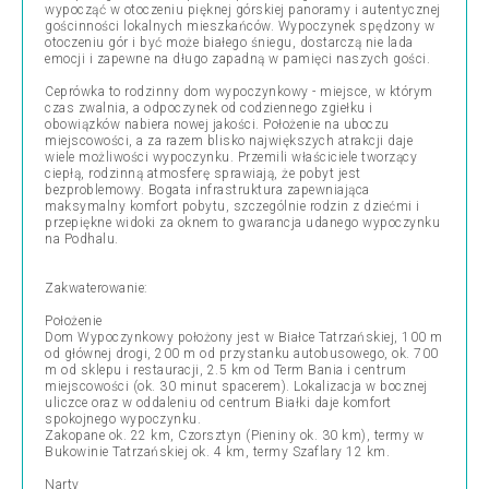
wypocząć w otoczeniu pięknej górskiej panoramy i autentycznej
gościnności lokalnych mieszkańców. Wypoczynek spędzony w
otoczeniu gór i być może białego śniegu, dostarczą nie lada
emocji i zapewne na długo zapadną w pamięci naszych gości.
Ceprówka to rodzinny dom wypoczynkowy - miejsce, w którym
czas zwalnia, a odpoczynek od codziennego zgiełku i
obowiązków nabiera nowej jakości. Położenie na uboczu
miejscowości, a za razem blisko największych atrakcji daje
wiele możliwości wypoczynku. Przemili właściciele tworzący
ciepłą, rodzinną atmosferę sprawiają, że pobyt jest
bezproblemowy. Bogata infrastruktura zapewniająca
maksymalny komfort pobytu, szczególnie rodzin z dziećmi i
przepiękne widoki za oknem to gwarancja udanego wypoczynku
na Podhalu.
Zakwaterowanie:
Położenie
Dom Wypoczynkowy położony jest w Białce Tatrzańskiej, 100 m
od głównej drogi, 200 m od przystanku autobusowego, ok. 700
m od sklepu i restauracji, 2.5 km od Term Bania i centrum
miejscowości (ok. 30 minut spacerem). Lokalizacja w bocznej
uliczce oraz w oddaleniu od centrum Białki daje komfort
spokojnego wypoczynku.
Zakopane ok. 22 km, Czorsztyn (Pieniny ok. 30 km), termy w
Bukowinie Tatrzańskiej ok. 4 km, termy Szaflary 12 km.
Narty