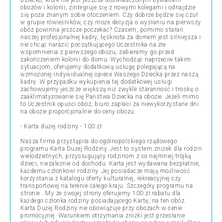
Dziecko, które nie jest jeszcze doświadczonym bywalcem
obozów i kolonii, zintegruje się z nowymi kolegami i odnajdzie
się poza znanym sobie otoczeniem. Czy dobrze będzie się czuł
w grupie rówieśników, czy może decyzja o wysłaniu na pierwszy
obóz powinna jeszcze poczekać? Czasem, pomimo starań
naszej profesjonalnej kadry, tęsknota za domem jest silniejsza i
nie chcąc narazić początkującego Uczestnika na złe
wspomnienia z pierwszego obozu, zabieramy go przed
zakończeniem kolonii do domu. Wychodząc naprzeciw takim
sytuacjom, oferujemy dodatkową usługę polegającą na
wzmożonej indywidualnej opiece Waszego Dziecka przez naszą
kadrę. W przypadku wykupienia tej dodatkowej usługi
zachowujemy jeszcze większą niż zwykle staranność i troskę o
zaaklimatyzowanie się Państwa Dziecka na obozie. Jeżeli mimo
to Uczestnik opuści obóz, biuro zapłaci za niewykorzystane dni
na obozie proporcjonalnie do ceny obozu.
- Karta dużej rodziny - 100 zł
Nasza firma przystąpiła do ogólnopolskiego rządowego
programu Karta Dużej Rodziny. Jest to system zniżek dla rodzin
wielodzietnych, przysługujący rodzinom z co najmniej trójką
dzieci, niezależnie od dochodu. Karta jest wydawana bezpłatnie,
każdemu członkowi rodziny. Jej posiadacze mają możliwość
korzystania z katalogu oferty kulturalnej, rekreacyjnej czy
transportowej na terenie całego kraju. Szczegóły programu na
stronie . My ze swojej strony oferujemy 100 zł rabatu dla
każdego członka rodziny posiadającego Kartę, na ten obóz.
Karta Dużej Rodziny nie obowiązuje przy obozach w cenie
promocyjnej. Warunkiem otrzymania zniżki jest przesłanie