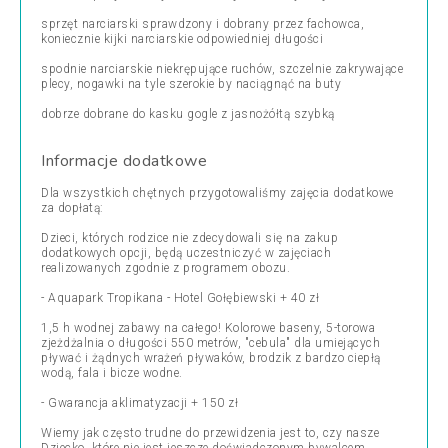
sprzęt narciarski sprawdzony i dobrany przez fachowca,
koniecznie kijki narciarskie odpowiedniej długości
spodnie narciarskie niekrępujące ruchów, szczelnie zakrywające
plecy, nogawki na tyle szerokie by naciągnąć na buty
dobrze dobrane do kasku gogle z jasnożółtą szybką
Informacje dodatkowe
Dla wszystkich chętnych przygotowaliśmy zajęcia dodatkowe
za dopłatą:
Dzieci, których rodzice nie zdecydowali się na zakup
dodatkowych opcji, będą uczestniczyć w zajęciach
realizowanych zgodnie z programem obozu.
- Aquapark Tropikana - Hotel Gołębiewski + 40 zł
1,5 h wodnej zabawy na całego! Kolorowe baseny, 5-torowa
zjeżdżalnia o długości 550 metrów, "cebula" dla umiejących
pływać i żądnych wrażeń pływaków, brodzik z bardzo ciepłą
wodą, fala i bicze wodne.
- Gwarancja aklimatyzacji + 150 zł
Wiemy jak często trudne do przewidzenia jest to, czy nasze