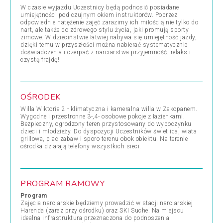
W czasie wyjazdu Uczestnicy będą podnosić posiadane
umiejętności pod czujnym okiem instruktorów. Poprzez
odpowiednie natężenie zajęć zarazimy ich miłością nie tylko do
nart, ale także do zdrowego stylu życia, jaki promują sporty
zimowe. W dzieciństwie łatwiej nabywa się umiejętność jazdy,
dzięki temu w przyszłości można nabierać systematycznie
doświadczenia i czerpać z narciarstwa przyjemność, relaks i
czystą frajdę!
OŚRODEK
Willa Wiktoria 2 - klimatyczna i kameralna willa w Zakopanem.
Wygodne i przestronne 3-,4- osobowe pokoje z łazienkami.
Bezpieczny, ogrodzony teren przystosowany do wypoczynku
dzieci i młodzieży. Do dyspozycji Uczestników świetlica, wiata
grillowa, plac zabaw i sporo terenu obok obiektu. Na terenie
ośrodka działają telefony wszystkich sieci.
PROGRAM RAMOWY
Program
Zajęcia narciarskie będziemy prowadzić w stacji narciarskiej
Harenda (zaraz przy ośrodku) oraz SKI Suche. Na miejscu
idealna infrastruktura przeznaczona do podnoszenia