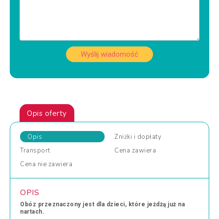
Wyślij wiadomość
Opis oferty
Opis
Zniżki
i dopłaty
Transport
Cena
zawiera
Cena
nie zawiera
OPIS
Obóz przeznaczony jest dla dzieci, które jeżdżą już na
nartach.