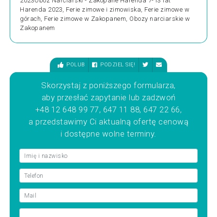
2023Obóz Narciarski - Zakopane Harenda 7-13 lat
Harenda 2023, Ferie zimowe i zimowiska, Ferie zimowe w
górach, Ferie zimowe w Zakopanem, Obozy narciarskie w
Zakopanem
POLUB
PODZIEL SIĘ!
Skorzystaj z poniższego formularza,
aby przesłać zapytanie lub zadzwoń
+48 12 648 99 77, 647 11 88, 647 22 66,
a przedstawimy Ci aktualną ofertę cenową
i dostępne wolne terminy.