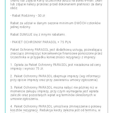
skanu lub zdjęcia Karty uczestnika obozu na adres e-mail. Skan
lub zdjęcie należy przesłać przed dokonaniem płatności za dany
obóz.
- Rabat Rodzinny - 30 zł
Rabat za udział w danym sezonie minimum DWÓCH członków
jednej rodziny.
Rabat SUMUJE się z innymi rabatami.
- PAKIET OCHRONNY PARASOL + 75 PLN
Pakiet Ochronny PARASOL jest dodatkową usługą, pozwalającą
znacząco zmniejszyć konsekwencje finansowe ponoszone przez
Uczestnika w przypadku konieczności rezygnacji z imprezy.
1. Opłata za Pakiet Ochronny PARASOL jest niezależna od ceny
imprezy i wynosi 75 zł.
2. Pakiet Ochronny PARASOL obejmuje imprezy (wg informacji
przy opisie imprezy oraz przy zawieraniu umowy-zgłoszenia).
3. Pakiet Ochronny PARASOL można nabyć nie później niż w
momencie zakupu imprezy, przy czym wymagana jest wpłata
zaliczki oraz pozostałych wpłat wg terminów określonych w
umowie-zgłoszeniu.
4. Pakiet Ochronny PARASOL umożliwia zmniejszenie o połowę
kosztów rezygnacji. Redukcja kwoty zależna jest od terminu, w