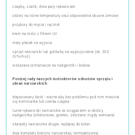
czapkę, szalik, dwie pary rękawiczek
odzież na różne temperatury oraz odpowiednie obuwie zimowe
przybory do mycia i ręcznik
krem na mróz z filtrem UV
mały plecak na wyjścia
sprzęt narciarski lub gotówkę na wypożyczenie (ok. 350
zł/turnus)
wskazane ochraniacze na nadgarstki i kolana
Poniżej rady naszych instruktorów odnośnie sprzętu i
ubrań narciarskich:
dopasowany kask - ważne aby bez problemu pod nim mieściła
się kominiarka lub cienka czapka
luźne rękawiczki narciarskie ze ściągaczem w okolicy
nadgarstka (ortalionowe, goretex, skórzane -nigdy wełniane)
skarpety narciarskie długie, najlepiej do kolan
dwa komplety bielizny narciarskiej, termoaktywnej