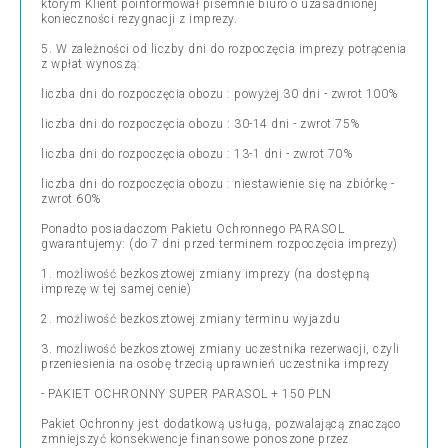
którym Klient poinformował pisemnie biuro o uzasadnionej
konieczności rezygnacji z imprezy.
5. W zależności od liczby dni do rozpoczęcia imprezy potrącenia
z wpłat wynoszą:
liczba dni do rozpoczęcia obozu : powyżej 30 dni - zwrot 100%
liczba dni do rozpoczęcia obozu : 30-14 dni - zwrot 75%
liczba dni do rozpoczęcia obozu : 13-1 dni - zwrot 70%
liczba dni do rozpoczęcia obozu : niestawienie się na zbiórkę -
zwrot 60%
Ponadto posiadaczom Pakietu Ochronnego PARASOL
gwarantujemy: (do 7 dni przed terminem rozpoczęcia imprezy)
1. możliwość bezkosztowej zmiany imprezy (na dostępną
imprezę w tej samej cenie)
2. możliwość bezkosztowej zmiany terminu wyjazdu
3. możliwość bezkosztowej zmiany uczestnika rezerwacji, czyli
przeniesienia na osobę trzecią uprawnień uczestnika imprezy
- PAKIET OCHRONNY SUPER PARASOL + 150 PLN
Pakiet Ochronny jest dodatkową usługą, pozwalającą znacząco
zmniejszyć konsekwencje finansowe ponoszone przez