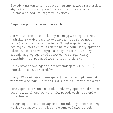
Zawody - na koniec turnusu organizujemy zawody narciarskie,
aby każdy mógł się wykazać poczynionymi postępami.
Dekoracja na podium, nagrody i dyplomy.
Organizacja obozów narciarskich
Sprzęt - z Uczestnikami, którzy nie mają własnego sprzętu,
instruktorzy wybiorą się do wypożyczalni, gdzie pomogą
dobrać odpowiednie wyposażenie. Sprzęt wypożyczamy za
dopłatą ok. 350 zł/turnus (płatne na miejscu). Dobry sprzęt to
także bezpieczeństwo i wygoda jazdy– nasi instruktorzy
zadbają, aby wyregulować odpowiednio sprzęt. Każdy
Uczestnik musi posiadać własny kask narciarski.
Grupy szkoleniowe zgodnie z rekomendacjami SITN PZN (1
instruktor na 10 uczestników).
Trasy - W zależności od umiejętności zaczynać będziemy od
wjazdów w ośrodku Harenda i SKI Suche dla urozmaicenia tras.
Ilość zajęć - codziennie na stoku będziemy spędzać od 4 do 6
godzin, w zależności od warunków pogodowych i postępów
Uczestników.
Pielęgnacja sprzętu - po zajęciach instruktorzy przeprowadzą
wykłady pokazowe jak najlepiej pielęgnować swój sprzęt.