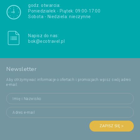
godz. otwarcia:
Poniedziałek - Piątek: 09:00-17:00
Sobota - Niedziela: nieczynne
Napisz do nas:
bok@ecotravel.pl
Newsletter
Aby otrzymywać informacje o ofertach i promocjach wpisz swój adres
e-mail:
ZAPISZ SIĘ >