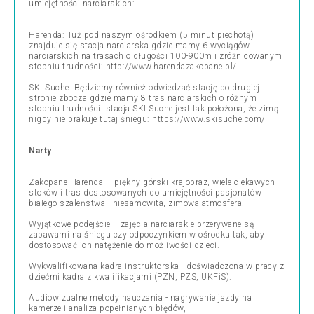
umiejętności narciarskich:
Harenda: Tuż pod naszym ośrodkiem (5 minut piechotą)
znajduje się stacja narciarska gdzie mamy 6 wyciągów
narciarskich na trasach o długości 100-900m i zróżnicowanym
stopniu trudności: http://www.harendazakopane.pl/
SKI Suche: Będziemy również odwiedzać stację po drugiej
stronie zbocza gdzie mamy 8 tras narciarskich o różnym
stopniu trudności. stacja SKI Suche jest tak położona, że zimą
nigdy nie brakuje tutaj śniegu: https://www.skisuche.com/
Narty
Zakopane Harenda – piękny górski krajobraz, wiele ciekawych
stoków i tras dostosowanych do umiejętności pasjonatów
białego szaleństwa i niesamowita, zimowa atmosfera!
Wyjątkowe podejście - zajęcia narciarskie przerywane są
zabawami na śniegu czy odpoczynkiem w ośrodku tak, aby
dostosować ich natężenie do możliwości dzieci.
Wykwalifikowana kadra instruktorska - doświadczona w pracy z
dziećmi kadra z kwalifikacjami (PZN, PZS, UKFiS).
Audiowizualne metody nauczania - nagrywanie jazdy na
kamerze i analiza popełnianych błędów,