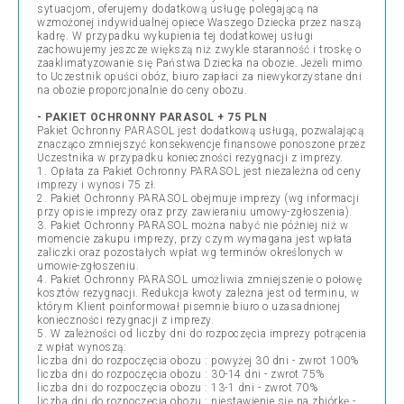
sytuacjom, oferujemy dodatkową usługę polegającą na
wzmożonej indywidualnej opiece Waszego Dziecka przez naszą
kadrę. W przypadku wykupienia tej dodatkowej usługi
zachowujemy jeszcze większą niż zwykle staranność i troskę o
zaaklimatyzowanie się Państwa Dziecka na obozie. Jeżeli mimo
to Uczestnik opuści obóz, biuro zapłaci za niewykorzystane dni
na obozie proporcjonalnie do ceny obozu.
- PAKIET OCHRONNY PARASOL + 75 PLN
Pakiet Ochronny PARASOL jest dodatkową usługą, pozwalającą
znacząco zmniejszyć konsekwencje finansowe ponoszone przez
Uczestnika w przypadku konieczności rezygnacji z imprezy.
1. Opłata za Pakiet Ochronny PARASOL jest niezależna od ceny
imprezy i wynosi 75 zł.
2. Pakiet Ochronny PARASOL obejmuje imprezy (wg informacji
przy opisie imprezy oraz przy zawieraniu umowy-zgłoszenia).
3. Pakiet Ochronny PARASOL można nabyć nie później niż w
momencie zakupu imprezy, przy czym wymagana jest wpłata
zaliczki oraz pozostałych wpłat wg terminów określonych w
umowie-zgłoszeniu.
4. Pakiet Ochronny PARASOL umożliwia zmniejszenie o połowę
kosztów rezygnacji. Redukcja kwoty zależna jest od terminu, w
którym Klient poinformował pisemnie biuro o uzasadnionej
konieczności rezygnacji z imprezy.
5. W zależności od liczby dni do rozpoczęcia imprezy potrącenia
z wpłat wynoszą:
liczba dni do rozpoczęcia obozu : powyżej 30 dni - zwrot 100%
liczba dni do rozpoczęcia obozu : 30-14 dni - zwrot 75%
liczba dni do rozpoczęcia obozu : 13-1 dni - zwrot 70%
liczba dni do rozpoczęcia obozu : niestawienie się na zbiórkę -