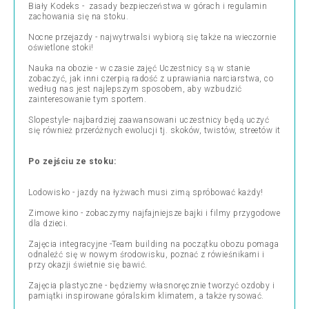
Biały Kodeks - zasady bezpieczeństwa w górach i regulamin
zachowania się na stoku.
Nocne przejazdy - najwytrwalsi wybiorą się także na wieczornie
oświetlone stoki!
Nauka na obozie - w czasie zajęć Uczestnicy są w stanie
zobaczyć, jak inni czerpią radość z uprawiania narciarstwa, co
według nas jest najlepszym sposobem, aby wzbudzić
zainteresowanie tym sportem.
Slopestyle- najbardziej zaawansowani uczestnicy będą uczyć
się również przeróżnych ewolucji tj. skoków, twistów, streetów it
Po zejściu ze stoku:
Lodowisko - jazdy na łyżwach musi zimą spróbować każdy!
Zimowe kino - zobaczymy najfajniejsze bajki i filmy przygodowe
dla dzieci.
Zajęcia integracyjne -Team building na początku obozu pomaga
odnaleźć się w nowym środowisku, poznać z rówieśnikami i
przy okazji świetnie się bawić.
Zajęcia plastyczne - będziemy własnoręcznie tworzyć ozdoby i
pamiątki inspirowane góralskim klimatem, a także rysować.