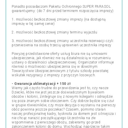
Ponadto posiadaczom Pakietu Ochronnego SUPER PARASOL
gwarantujemy: (do 7 dni przed terminem rozpoczęcia imprezy)
1. możliwość bezkosztowej zmiany imprezy (na dostępną
imprezę w tej samej cenie)
2. możliwość bezkosztowej zmiany terminu wyjazdu
3. możliwość bezkosztowej zmiany uczestnika rezerwacji czyli
przeniesienia na osobę trzecią uprawnień uczestnika imprezy
Powyżej przedstawione oferty usług biura nie są umowami
ubezpieczenia, jak również nie są działalnością w rozumieniu
ustawy o działalności ubezpieczeniowej. Organizator informuje
również o możliwości ubezpieczenia się w dowolnym
Towarzystwie Ubezpieczeniowym z tytułu szkody powstałej
wskutek rezygnacji z imprezy z przyczyn losowych.
- Gwarancja aklimatyzacji + 150 zł
Wiemy jak często trudne do przewidzenia jest to, czy nasze
Dziecko, które nie jest jeszcze doświadczonym bywalcem
obozów i kolonii, zintegruje się z nowymi kolegami i odnajdzie
się poza znanym sobie otoczeniem. Czy dobrze będzie się czuł
w grupie rówieśników, czy może decyzja o wysłaniu na pierwszy
obóz powinna jeszcze poczekać? Czasem, pomimo starań
naszej profesjonalnej kadry, tęsknota za domem jest silniejsza i
nie chcąc narazić początkującego Uczestnika na złe
wspomnienia z pierwszego obozu, zabieramy go przed
zakończeniem kolonii do domu. Wychodząc naprzeciw takim