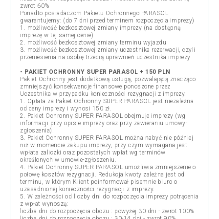
zwrot 60%
Ponadto posiadaczom Pakietu Ochronnego PARASOL
gwarantujemy: (do 7 dni przed terminem rozpoczęcia imprezy)
1. możliwość bezkosztowej zmiany imprezy (na dostępną
imprezę w tej samej cenie)
2. możliwość bezkosztowej zmiany terminu wyjazdu
3. możliwość bezkosztowej zmiany uczestnika rezerwacji, czyli
przeniesienia na osobę trzecią uprawnień uczestnika imprezy
- PAKIET OCHRONNY SUPER PARASOL + 150 PLN
Pakiet Ochronny jest dodatkową usługą, pozwalającą znacząco
zmniejszyć konsekwencje finansowe ponoszone przez
Uczestnika w przypadku konieczności rezygnacji z imprezy.
1. Opłata za Pakiet Ochronny SUPER PARASOL jest niezależna
od ceny imprezy i wynosi 150 zł.
2. Pakiet Ochronny SUPER PARASOL obejmuje imprezy (wg
informacji przy opisie imprezy oraz przy zawieraniu umowy-
zgłoszenia).
3. Pakiet Ochronny SUPER PARASOL można nabyć nie później
niż w momencie zakupu imprezy, przy czym wymagana jest
wpłata zaliczki oraz pozostałych wpłat wg terminów
określonych w umowie-zgłoszeniu.
4. Pakiet Ochronny SUPER PARASOL umożliwia zmniejszenie o
połowę kosztów rezygnacji. Redukcja kwoty zależna jest od
terminu, w którym Klient poinformował pisemnie biuro o
uzasadnionej konieczności rezygnacji z imprezy.
5. W zależności od liczby dni do rozpoczęcia imprezy potrącenia
z wpłat wynoszą:
liczba dni do rozpoczęcia obozu : powyżej 30 dni - zwrot 100%
liczba dni do rozpoczęcia obozu : 30-14 dni - zwrot 90%