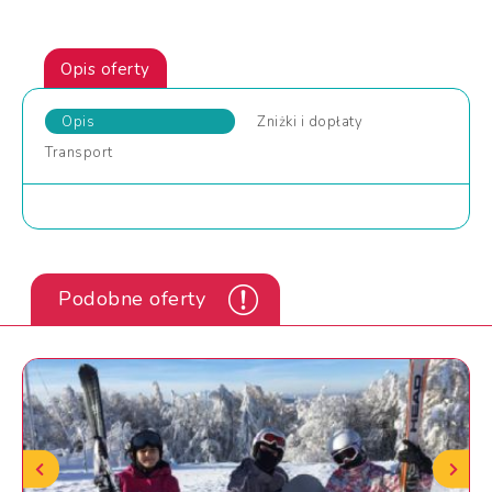
Opis oferty
Opis
Zniżki
i dopłaty
Transport
Podobne oferty