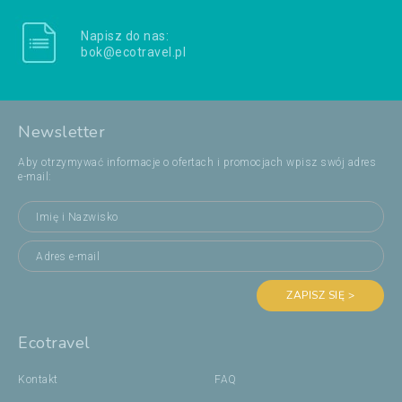
Napisz do nas:
bok@ecotravel.pl
Newsletter
Aby otrzymywać informacje o ofertach i promocjach wpisz swój adres
e-mail:
ZAPISZ SIĘ >
Ecotravel
Kontakt
FAQ