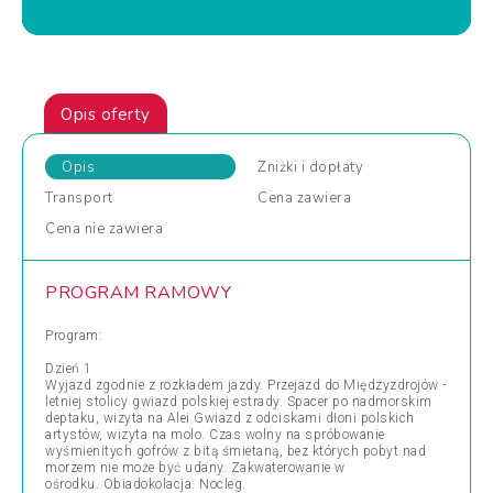
Opis oferty
Opis
Zniżki
i dopłaty
Transport
Cena
zawiera
Cena
nie zawiera
PROGRAM RAMOWY
Program:
Dzień 1
Wyjazd zgodnie z rozkładem jazdy. Przejazd do Międzyzdrojów -
letniej stolicy gwiazd polskiej estrady. Spacer po nadmorskim
deptaku, wizyta na Alei Gwiazd z odciskami dłoni polskich
artystów, wizyta na molo. Czas wolny na spróbowanie
wyśmienitych gofrów z bitą śmietaną, bez których pobyt nad
morzem nie może być udany. Zakwaterowanie w
ośrodku. Obiadokolacja. Nocleg.