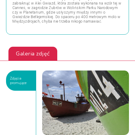
zabraknąć w Alei Gwiazd, która została wykonana na wzór tej w
Cannes, w zagrodzie Żubrów w Wolińskim Parku Narodowym
czy w Planetarium, gdzie usłyszymy między innymi o
Gwieździe Betlejemskiej. Do spaceru po 400 metrowym molo w
Międzyzdrojach, chyba nie trzeba nikogo namawiać.
Galeria zdjęć
Zdjęcia
promujące