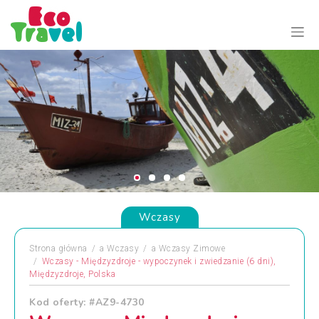
Wczasy
Strona główna
a
Wczasy
a
Wczasy Zimowe
Wczasy - Międzyzdroje - wypoczynek i zwiedzanie (6 dni),
Międzyzdroje, Polska
Kod oferty: #AZ9-4730