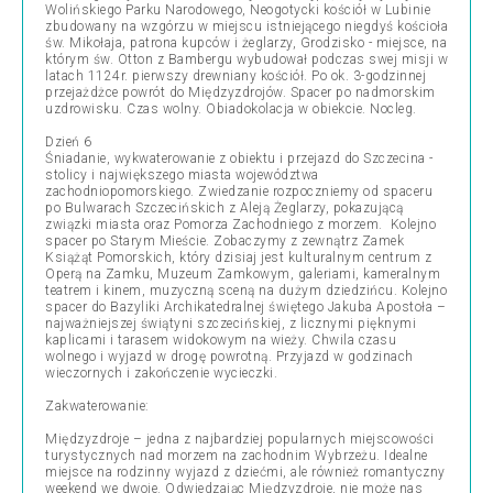
Wolińskiego Parku Narodowego, Neogotycki kościół w Lubinie
zbudowany na wzgórzu w miejscu istniejącego niegdyś kościoła
św. Mikołaja, patrona kupców i żeglarzy, Grodzisko - miejsce, na
którym św. Otton z Bambergu wybudował podczas swej misji w
latach 1124r. pierwszy drewniany kościół. Po ok. 3-godzinnej
przejażdżce powrót do Międzyzdrojów. Spacer po nadmorskim
uzdrowisku. Czas wolny. Obiadokolacja w obiekcie. Nocleg.
Dzień 6
Śniadanie, wykwaterowanie z obiektu i przejazd do Szczecina -
stolicy i największego miasta województwa
zachodniopomorskiego. Zwiedzanie rozpoczniemy od spaceru
po Bulwarach Szczecińskich z Aleją Żeglarzy, pokazującą
związki miasta oraz Pomorza Zachodniego z morzem. Kolejno
spacer po Starym Mieście. Zobaczymy z zewnątrz Zamek
Książąt Pomorskich, który dzisiaj jest kulturalnym centrum z
Operą na Zamku, Muzeum Zamkowym, galeriami, kameralnym
teatrem i kinem, muzyczną sceną na dużym dziedzińcu. Kolejno
spacer do Bazyliki Archikatedralnej świętego Jakuba Apostoła –
najważniejszej świątyni szczecińskiej, z licznymi pięknymi
kaplicami i tarasem widokowym na wieży. Chwila czasu
wolnego i wyjazd w drogę powrotną. Przyjazd w godzinach
wieczornych i zakończenie wycieczki.
Zakwaterowanie:
Międzyzdroje – jedna z najbardziej popularnych miejscowości
turystycznych nad morzem na zachodnim Wybrzeżu. Idealne
miejsce na rodzinny wyjazd z dziećmi, ale również romantyczny
weekend we dwoje. Odwiedzając Międzyzdroje, nie może nas