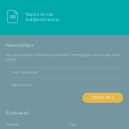
Napisz do nas:
bok@ecotravel.pl
Newsletter
Aby otrzymywać informacje o ofertach i promocjach wpisz swój adres
e-mail:
ZAPISZ SIĘ >
Ecotravel
Kontakt
FAQ