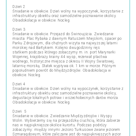
Dzień 2
Śniadanie w obiekcie. Dzień wolny na wypoczynek, korzystanie z
infrastruktury obiektu oraz samodzielne poznawanie okolicy.
Obiadokolacja w obiekcie. Nocleg.
Dzień 3
Śniadanie w obiekcie. Przejazd do Świnoujścia. Zwiedzanie
miasta: Plac Rybaka z dawnym Ratuszem Miejskim, spacer po
Parku Zdrojowym, dla chętnych wizyta na najwyższej latarni
morskiej nad Bałtykiem. Kolejno dwugodzinny rejs
statkiem podczas którego zobaczymy m. in. port Marynarki
Wojennej, krajobrazy krainy 44 wysp, rezerwat ptactwa
wodnego, historyczne miejsca z okresu II Wojny Światowej,
latarnię morską. Statek wypływa ok. 1 km w morze. Późnym
popołudniem powrót do Międzyzdrojów. Obiadokolacja w
obiekcie. Nocleg.
Dzień 4
Śniadanie w obiekcie. Dzień wolny na wypoczynek, korzystanie z
infrastruktury obiektu oraz samodzielne poznawanie okolicy,
degustacje lokalnych potraw i wszechobecnych darów morza.
Obiadokolacja w obiekcie. Nocleg.
Dzień 5
Śniadanie w obiekcie. Zwiedzanie Międzyzdrojów i Wyspy
Wolin. Wybierzemy się na przejażdżkę ciuchcią, która zabierze
nas w najpiękniejsze okolice kurortu. Podczas podróży
zobaczymy: między innymi Jezioro Turkusowe zwane jeziorem
Szmaragdowym, które zaliczane jest do najpiękniejszych jezior