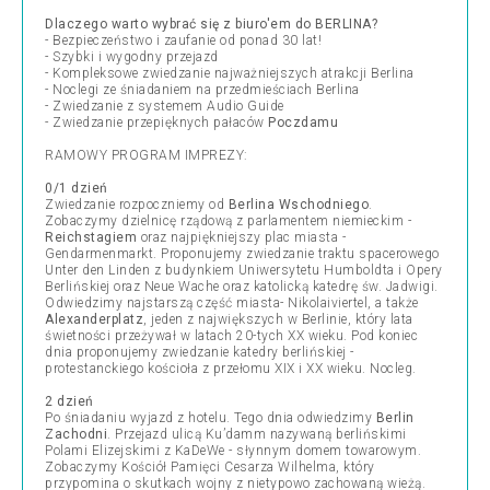
Dlaczego warto wybrać się z biuro'em do BERLINA?
- Bezpieczeństwo i zaufanie od ponad 30 lat!
- Szybki i wygodny przejazd
- Kompleksowe zwiedzanie najważniejszych atrakcji Berlina
- Noclegi ze śniadaniem na przedmieściach Berlina
- Zwiedzanie z systemem Audio Guide
- Zwiedzanie przepięknych pałaców
Poczdamu
RAMOWY PROGRAM IMPREZY:
0/1 dzień
Zwiedzanie rozpoczniemy od
Berlina Wschodniego
.
Zobaczymy dzielnicę rządową z parlamentem niemieckim -
Reichstagiem
oraz najpiękniejszy plac miasta -
Gendarmenmarkt. Proponujemy zwiedzanie traktu spacerowego
Unter den Linden z budynkiem Uniwersytetu Humboldta i Opery
Berlińskiej oraz Neue Wache oraz katolicką katedrę św. Jadwigi.
Odwiedzimy najstarszą część miasta- Nikolaiviertel, a także
Alexanderplatz
, jeden z największych w Berlinie, który lata
świetności przeżywał w latach 20-tych XX wieku. Pod koniec
dnia proponujemy zwiedzanie katedry berlińskiej -
protestanckiego kościoła z przełomu XIX i XX wieku. Nocleg.
2 dzień
Po śniadaniu wyjazd z hotelu. Tego dnia odwiedzimy
Berlin
Zachodni
. Przejazd ulicą Ku’damm nazywaną berlińskimi
Polami Elizejskimi z KaDeWe - słynnym domem towarowym.
Zobaczymy Kościół Pamięci Cesarza Wilhelma, który
przypomina o skutkach wojny z nietypowo zachowaną wieżą.