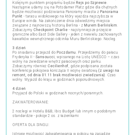
Kolejnym punktem programu będzie
Rejs po Szprewie
.
Następnie udamy się na Potsdamer Platz gdzie dla chętnych
będzie możliwość podziwiania Panoramy miasta z
Panorama
Punkt
- tarasu widokowego na który wjeżdża najszybsza w
Europie winda. Na zakończenie dnia odwiedzimy miejsca
związane z najnowszą historią Berlina - z
Murem Berlińskim
.
Zobaczymy
Checkpoint Charlie
- najsłynniejsze przejście
graniczne albo East Side Gallery - jeden z niewielu zachowanych
kawałków wewnętrznego odcinka Muru Berlińskiego. Nocleg.
3 dzień
Po śniadaniu przejazd do
Poczdamu.
Przejedziemy do pałacu
Fryderyka II -
Sansoucci
, wpisanego na Listę UNESCO – czas
wolny na zwiedzanie wnętrz pałacowych oraz parku.
Zobaczymy również
Cecilienhof
, gdzie podpisana została
konferencja pokojowa kończąca II wojnę światową
(z uwagi na
remont, od dnia 01.11 brak możliwości zwiedzania)
. Czas
wolny. Wyjazd do kraju w godzinach popołudniowych.
4 dzień
Przyjazd do Polski w godzinach nocnych/porannych.
ZAKWATEROWANIE:
2 noclegi w Hotelu B&B, Ibis Budget lub innym o podobnym
standardzie - pokoje 2 os. z łazienkami
OFERTA DLA SINGLI:
Istnieje możliwość zakwaterowania w pokoju na zasadzie