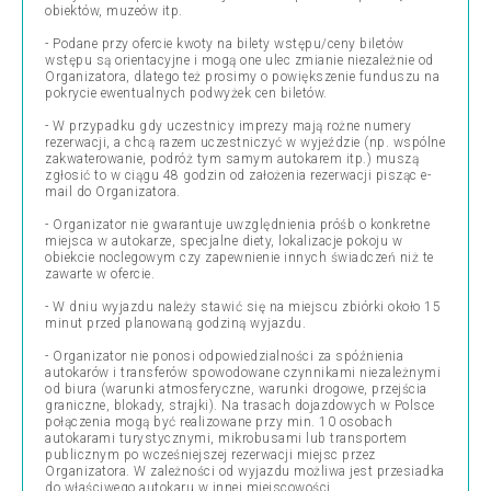
obiektów, muzeów itp.
- Podane przy ofercie kwoty na bilety wstępu/ceny biletów
wstępu są orientacyjne i mogą one ulec zmianie niezależnie od
Organizatora, dlatego też prosimy o powiększenie funduszu na
pokrycie ewentualnych podwyżek cen biletów.
- W przypadku gdy uczestnicy imprezy mają rożne numery
rezerwacji, a chcą razem uczestniczyć w wyjeździe (np. wspólne
zakwaterowanie, podróż tym samym autokarem itp.) muszą
zgłosić to w ciągu 48 godzin od założenia rezerwacji pisząc e-
mail do Organizatora.
- Organizator nie gwarantuje uwzględnienia próśb o konkretne
miejsca w autokarze, specjalne diety, lokalizacje pokoju w
obiekcie noclegowym czy zapewnienie innych świadczeń niż te
zawarte w ofercie.
- W dniu wyjazdu należy stawić się na miejscu zbiórki około 15
minut przed planowaną godziną wyjazdu.
- Organizator nie ponosi odpowiedzialności za spóźnienia
autokarów i transferów spowodowane czynnikami niezależnymi
od biura (warunki atmosferyczne, warunki drogowe, przejścia
graniczne, blokady, strajki). Na trasach dojazdowych w Polsce
połączenia mogą być realizowane przy min. 10 osobach
autokarami turystycznymi, mikrobusami lub transportem
publicznym po wcześniejszej rezerwacji miejsc przez
Organizatora. W zależności od wyjazdu możliwa jest przesiadka
do właściwego autokaru w innej miejscowości.