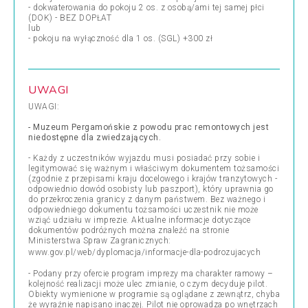
- dokwaterowania do pokoju 2 os. z osobą/ami tej samej płci
(DOK) - BEZ DOPŁAT
lub
- pokoju na wyłączność dla 1 os. (SGL) +300 zł
UWAGI
UWAGI:
- Muzeum Pergamońskie z powodu prac remontowych jest
niedostępne dla zwiedzających.
- Każdy z uczestników wyjazdu musi posiadać przy sobie i
legitymować się ważnym i właściwym dokumentem tożsamości
(zgodnie z przepisami kraju docelowego i krajów tranzytowych -
odpowiednio dowód osobisty lub paszport), który uprawnia go
do przekroczenia granicy z danym państwem. Bez ważnego i
odpowiedniego dokumentu tożsamości uczestnik nie może
wziąć udziału w imprezie. Aktualne informacje dotyczące
dokumentów podróżnych można znaleźć na stronie
Ministerstwa Spraw Zagranicznych:
www.gov.pl/web/dyplomacja/informacje-dla-podrozujacych
- Podany przy ofercie program imprezy ma charakter ramowy –
kolejność realizacji może ulec zmianie, o czym decyduje pilot.
Obiekty wymienione w programie są oglądane z zewnątrz, chyba
że wyraźnie napisano inaczej. Pilot nie oprowadza po wnętrzach