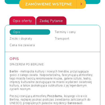
ZAMÓWIENIE WSTĘPNE
Opis oferty
Zadaj Pytanie
Opis
Terminy
i ceny
Zniżki
i dopłaty
Transport
Cena
nie zawiera
OPIS
SPACEREM PO BERLINIE:
Berlin
- metropolia kultury i nowych trendów, przyciągająca
gości z całego świata. Niepowtarzalną, fascynującą atmosferę
tego miasta tworzą renomowane muzea, galerie sztuki, teatry,
imprezy kulturalne zasługujące na miano wydarzeń światowej
kultury, a także zaskakująca subkultura z jej legendarnym
życiem nocnym.
Poczuj czarującą atmosferę
Poczdamu
, leżącego vis-a-vis
Berlina, najlepiej poznać podczas zwiedzania zaliczanych do
UNESCO, przepięknych pałaców rezydencji
Sanssouci
.