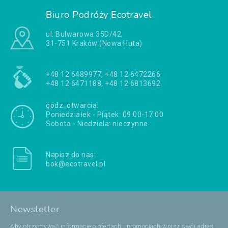
Biuro Podróży Ecotravel
ul. Bulwarowa 35D/42,
31-751 Kraków (Nowa Huta)
+48 12 6489977, +48 12 6472266
+48 12 6471188, +48 12 6813692
godz. otwarcia:
Poniedziałek - Piątek: 09:00-17:00
Sobota - Niedziela: nieczynne
Napisz do nas:
bok@ecotravel.pl
Newsletter
Aby otrzymywać informacje o ofertach i promocjach wpisz swój adres