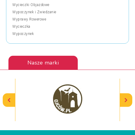
Wycieczki Objazdowe
Wypoczynek i Zwiedzanie
Wyprawy Rowerowe
Wycieczka
Wypoczynek
Nasze marki