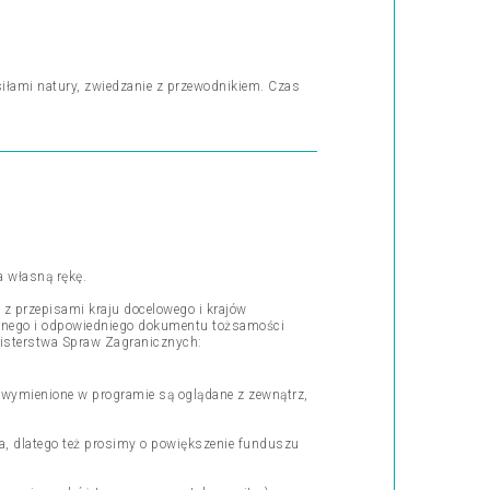
iłami natury, zwiedzanie z przewodnikiem. Czas
a własną rękę.
 przepisami kraju docelowego i krajów
ażnego i odpowiedniego dokumentu tożsamości
nisterstwa Spraw Zagranicznych:
y wymienione w programie są oglądane z zewnątrz,
ra, dlatego też prosimy o powiększenie funduszu