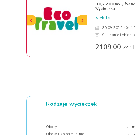
objazdowa, Szwa
Wycieczka
Wiek: lat
30.09.2026 - 04.1
Śniadanie i obiado
2109.00 zł
/
Rodzaje wycieczek
Obozy
Jarm
Obozy i Kolonie Letnie
Oboz