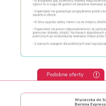
- W przypadku gdy uczestnicy imprezy mają różne nu
zgłosić to w ciągu 48 godzin od założenia rezerwacji p
- Organizator nie gwarantuje uwzględnienia próśb o ko
zawarte w ofercie.
- W dniu wyjazdu należy stawić się na miejscu zbiór
- Organizator nie ponosi odpowiedzialności za spóźn
graniczne, blokady, strajki). Na trasach dojazdowyc
publicznym po wcześniejszej rezerwacji miejsc przez 
- Z ważnymi uwagami dla podróżnych oraz najczęście
Podobne oferty
Wycieczka do Sz
Bernina Expres