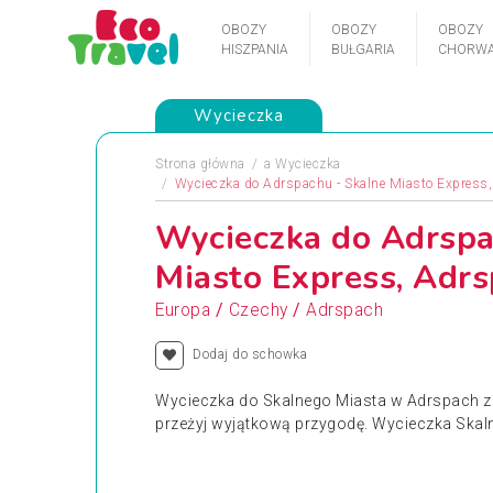
OBOZY
OBOZY
OBOZY
HISZPANIA
BUŁGARIA
CHORWA
Wycieczka
Strona główna
a
Wycieczka
Wycieczka do Adrspachu - Skalne Miasto Express
Wycieczka do Adrspa
Miasto Express, Adrs
/
/
Europa
Czechy
Adrspach
Dodaj do schowka
Wycieczka do Skalnego Miasta w Adrspach z 
przeżyj wyjątkową przygodę. Wycieczka Skaln