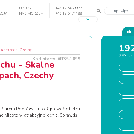
OBOZY
+48 12 6489977
CJA
NAD MORZEM
+48 12 6471188
192
, Adrspach, Czechy
263 zł
Kod oferty: #R3Y-1899
chu - Skalne
pach, Czechy
Biurem Podróży biuro. Sprawdź ofertę i
e Miasto w atrakcyjnej cenie. Sprawdź!