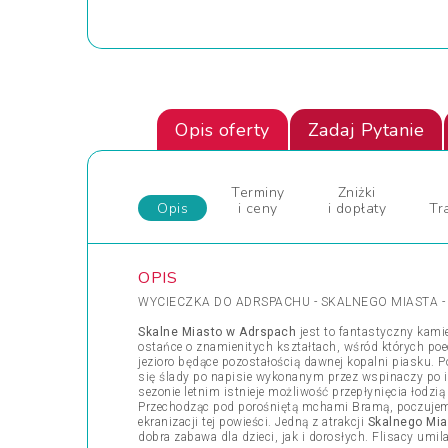
Opis oferty
Zadaj Pytanie
Terminy
Zniżki
Opis
i ceny
i dopłaty
Tr
OPIS
WYCIECZKA DO ADRSPACHU - SKALNEGO MIASTA - 
Skalne Miasto w Adrspach
jest to fantastyczny kami
ostańce o znamienitych kształtach, wśród których poe
jezioro będące pozostałością dawnej kopalni piasku. 
się ślady po napisie wykonanym przez wspinaczy po i
sezonie letnim istnieje możliwość przepłynięcia łod
Przechodząc pod porośniętą mchami Bramą, poczujemy 
ekranizacji tej powieści. Jedną z atrakcji
Skalnego Mia
dobra zabawa dla dzieci, jak i dorosłych. Flisacy umi