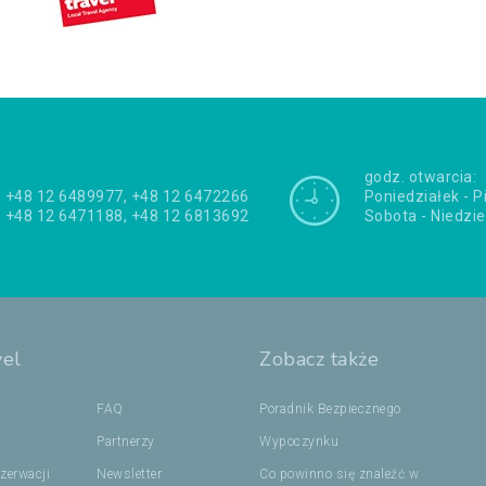
godz. otwarcia:
+48 12 6489977, +48 12 6472266
Poniedziałek - P
+48 12 6471188, +48 12 6813692
Sobota - Niedzie
vel
Zobacz także
FAQ
Poradnik Bezpiecznego
Partnerzy
Wypoczynku
zerwacji
Newsletter
Co powinno się znaleźć w