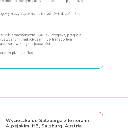
erowanie, podróż tym samym autokarem itp.) muszą
oclegowym czy zapewnienie innych świadczeń niż te
arunki atmosferyczne, warunki drogowe, przejścia
turystycznymi, mikrobusami lub transportem
 autokaru w innej miejscowości.
ka.com.pl/pages/faq
Wycieczka do Salzburga z Jeziorami
Alpejskimi HB, Salzburg, Austria