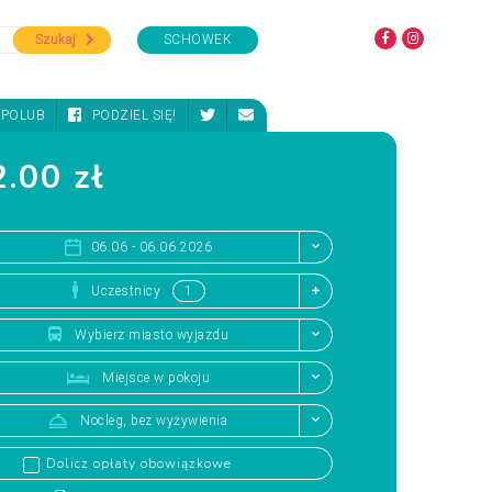
Szukaj
SCHOWEK
POLUB
PODZIEL SIĘ!
.00 zł
06.06 - 06.06.2026
Uczestnicy
Wybierz miasto wyjazdu
Miejsce w pokoju
Nocleg, bez wyżywienia
Dolicz opłaty obowiązkowe