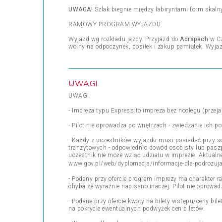
UWAGA!
Szlak biegnie między labiryntami form skaln
RAMOWY PROGRAM WYJAZDU:
Wyjazd wg rozkładu jazdy. Przyjazd do
Adrspach
w C
wolny na odpoczynek, posiłek i zakup pamiątek. Wyja
UWAGI
UWAGI:
- Impreza typu Express to impreza bez noclegu (przeja
- Pilot nie oprowadza po wnętrzach - zwiedzanie ich 
- Każdy z uczestników wyjazdu musi posiadać przy s
tranzytowych - odpowiednio dowód osobisty lub pasz
uczestnik nie może wziąć udziału w imprezie. Aktua
www.gov.pl/web/dyplomacja/informacje-dla-podrozuj
- Podany przy ofercie program imprezy ma charakter r
chyba że wyraźnie napisano inaczej. Pilot nie oprowa
- Podane przy ofercie kwoty na bilety wstępu/ceny bil
na pokrycie ewentualnych podwyżek cen biletów.