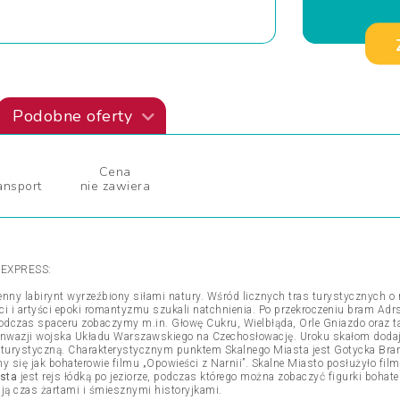
Podobne oferty
Cena
ansport
nie zawiera
EXPRESS:
enny labirynt wyrzeźbiony siłami natury. Wśród licznych tras turystycznych o
ci i artyści epoki romantyzmu szukali natchnienia. Po przekroczeniu bram Adr
Podczas spaceru zobaczymy m.in. Głowę Cukru, Wielbłąda, Orle Gniazdo oraz ta
nwazji wojska Układu Warszawskiego na Czechosłowację. Uroku skałom dodają
zią turystyczną. Charakterystycznym punktem Skalnego Miasta jest Gotycka Br
się jak bohaterowie filmu „Opowieści z Narnii”. Skalne Miasto posłużyło fi
sta
jest rejs łódką po jeziorze, podczas którego można zobaczyć figurki bohater
lają czas żartami i śmiesznymi historyjkami.