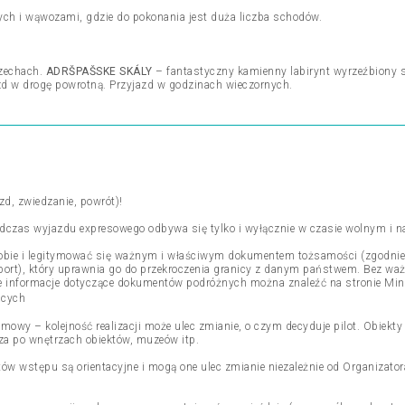
ych i wąwozami, gdzie do pokonania jest duża liczba schodów.
zechach.
ADRŠPAŠSKE SKÁLY
– fantastyczny kamienny labirynt wyrzeźbiony s
zd w drogę powrotną. Przyjazd w godzinach wieczornych.
zd, zwiedzanie, powrót)!
podczas wyjazdu expresowego odbywa się tylko i wyłącznie w czasie wolnym i n
obie i legitymować się ważnym i właściwym dokumentem tożsamości (zgodnie z
port), który uprawnia go do przekroczenia granicy z danym państwem. Bez w
lne informacje dotyczące dokumentów podróżnych można znaleźć na stronie Mi
acych
amowy – kolejność realizacji może ulec zmianie, o czym decyduje pilot. Obiekt
dza po wnętrzach obiektów, muzeów itp.
etów wstępu są orientacyjne i mogą one ulec zmianie niezależnie od Organizato