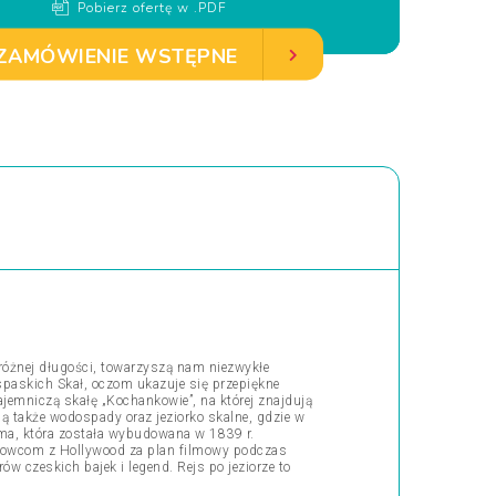
Pobierz ofertę w .PDF
ZAMÓWIENIE WSTĘPNE
 różnej długości, towarzyszą nam niezwykłe
spaskich Skał, oczom ukazuje się przepiękne
jemniczą skałę „Kochankowie”, na której znajdują
 także wodospady oraz jeziorko skalne, gdzie w
ama, która została wybudowana w 1839 r.
lmowcom z Hollywood za plan filmowy podczas
ów czeskich bajek i legend. Rejs po jeziorze to