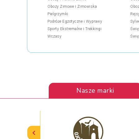
Obozy Zimowe i Zimowiska
Oboz
Pielgrzymki
Rejs
Podróże Egzotyczne i Wyprawy
Sylw
Sporty Ekstremalne i Trekkingi
Świę
Wczasy
Świę
Nasze marki