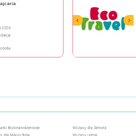
jcaria
0.2026
kolacja
osobę
arki Bożonarodzeniowe
Wczasy dla Seniora
y dla Maluszków
Wczasy Letnie