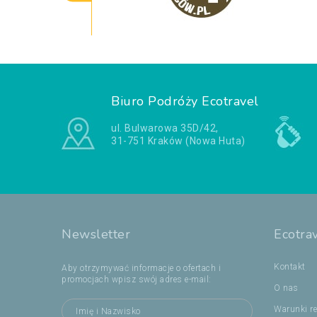
Biuro Podróży Ecotravel
ul. Bulwarowa 35D/42,
31-751 Kraków (Nowa Huta)
Newsletter
Ecotra
Kontakt
Aby otrzymywać informacje o ofertach i
promocjach wpisz swój adres e-mail:
O nas
Warunki re