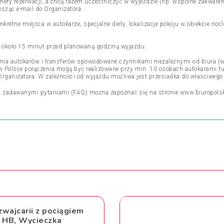
mery rezerwacji, a chcą razem uczestniczyć w wyjeździe (np. wspólne zakwat
isząc e-mail do Organizatora.
nkretne miejsca w autokarze, specjalne diety, lokalizacje pokoju w obiekcie n
ki około 15 minut przed planowaną godziną wyjazdu.
ienia autokarów i transferów spowodowane czynnikami niezależnymi od biura (w
h w Polsce połączenia mogą być realizowane przy min. 10 osobach autokarami 
Organizatora. W zależności od wyjazdu możliwa jest przesiadka do właściwego
j zadawanymi pytaniami (FAQ) można zapoznać się na stronie
www.biuropols
wajcarii z pociągiem
s HB, Wycieczka