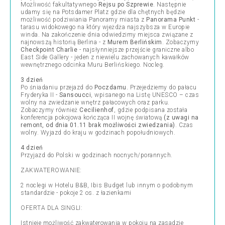
Możliwość fakultatywnego
Rejsu po Szprewie
. Następnie
udamy się na Potsdamer Platz gdzie dla chętnych będzie
możliwość podziwiania Panoramy miasta z
Panorama Punkt
-
tarasu widokowego na który wjeżdża najszybsza w Europie
winda. Na zakończenie dnia odwiedzimy miejsca związane z
najnowszą historią Berlina - z
Murem Berlińskim
. Zobaczymy
Checkpoint Charlie
- najsłynniejsze przejście graniczne albo
East Side Gallery - jeden z niewielu zachowanych kawałków
wewnętrznego odcinka Muru Berlińskiego. Nocleg.
3 dzień
Po śniadaniu przejazd do
Poczdamu.
Przejedziemy do pałacu
Fryderyka II -
Sansoucci
, wpisanego na Listę UNESCO – czas
wolny na zwiedzanie wnętrz pałacowych oraz parku.
Zobaczymy również
Cecilienhof
, gdzie podpisana została
konferencja pokojowa kończąca II wojnę światową
(z uwagi na
remont, od dnia 01.11 brak możliwości zwiedzania)
. Czas
wolny. Wyjazd do kraju w godzinach popołudniowych.
4 dzień
Przyjazd do Polski w godzinach nocnych/porannych.
ZAKWATEROWANIE:
2 noclegi w Hotelu B&B, Ibis Budget lub innym o podobnym
standardzie - pokoje 2 os. z łazienkami
OFERTA DLA SINGLI:
Istnieje możliwość zakwaterowania w pokoju na zasadzie