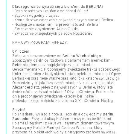
Dlaczego warto wybrać się z biuro'em do BERLINA?
- Bezpieczeństwo i zaufanie od ponad 30 lat!
- Szybki i wygodny przejazd
- Kompleksowe zwiedzanie najważniejszych atrakcji Berlina
- Noclegi ze śniadaniem na przedmieściach Berlina
- Zwiedzanie z systemem Audio Guide
- Zwiedzanie przepięknych pałaców
Poczdamu
RAMOWY PROGRAM IMPREZY:
0/1 dzień
Zwiedzanie rozpoczniemy od
Berlina Wschodniego
.
Zobaczymy dzielnicę rządową z parlamentem niemieckim -
Reichstagiem
oraz najpiękniejszy plac miasta -
Gendarmenmarkt. Proponujemy zwiedzanie traktu spacerowego
Unter den Linden z budynkiem Uniwersytetu Humboldta i Opery
Berlińskiej oraz Neue Wache oraz katolicką katedrę św. Jadwigi.
Odwiedzimy najstarszą część miasta- Nikolaiviertel, a także
Alexanderplatz
, jeden z największych w Berlinie, który lata
świetności przeżywał w latach 20-tych XX wieku. Pod koniec
dnia proponujemy zwiedzanie katedry berlińskiej -
protestanckiego kościoła z przełomu XIX i XX wieku. Nocleg.
2 dzień
Po śniadaniu wyjazd z hotelu. Tego dnia odwiedzimy
Berlin
Zachodni
. Przejazd ulicą Ku’damm nazywaną berlińskimi
Polami Elizejskimi z KaDeWe - słynnym domem towarowym.
Zobaczymy Kościół Pamięci Cesarza Wilhelma, który
przypomina o skutkach wojny z nietypowo zachowaną wieżą.