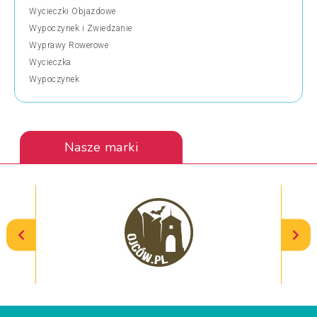
Wycieczki Objazdowe
Wypoczynek i Zwiedzanie
Wyprawy Rowerowe
Wycieczka
Wypoczynek
Nasze marki