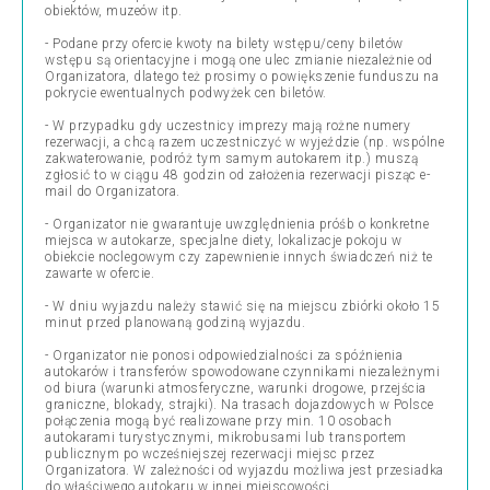
obiektów, muzeów itp.
- Podane przy ofercie kwoty na bilety wstępu/ceny biletów
wstępu są orientacyjne i mogą one ulec zmianie niezależnie od
Organizatora, dlatego też prosimy o powiększenie funduszu na
pokrycie ewentualnych podwyżek cen biletów.
- W przypadku gdy uczestnicy imprezy mają rożne numery
rezerwacji, a chcą razem uczestniczyć w wyjeździe (np. wspólne
zakwaterowanie, podróż tym samym autokarem itp.) muszą
zgłosić to w ciągu 48 godzin od założenia rezerwacji pisząc e-
mail do Organizatora.
- Organizator nie gwarantuje uwzględnienia próśb o konkretne
miejsca w autokarze, specjalne diety, lokalizacje pokoju w
obiekcie noclegowym czy zapewnienie innych świadczeń niż te
zawarte w ofercie.
- W dniu wyjazdu należy stawić się na miejscu zbiórki około 15
minut przed planowaną godziną wyjazdu.
- Organizator nie ponosi odpowiedzialności za spóźnienia
autokarów i transferów spowodowane czynnikami niezależnymi
od biura (warunki atmosferyczne, warunki drogowe, przejścia
graniczne, blokady, strajki). Na trasach dojazdowych w Polsce
połączenia mogą być realizowane przy min. 10 osobach
autokarami turystycznymi, mikrobusami lub transportem
publicznym po wcześniejszej rezerwacji miejsc przez
Organizatora. W zależności od wyjazdu możliwa jest przesiadka
do właściwego autokaru w innej miejscowości.