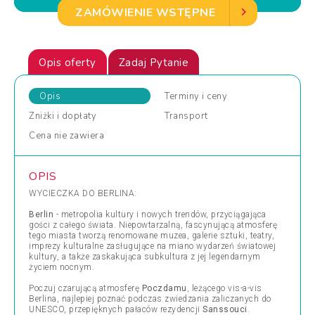
ZAMÓWIENIE WSTĘPNE
Opis oferty
Zadaj Pytanie
Opis
Terminy
i ceny
Zniżki
i dopłaty
Transport
Cena
nie zawiera
OPIS
WYCIECZKA DO BERLINA:
Berlin
- metropolia kultury i nowych trendów, przyciągająca
gości z całego świata. Niepowtarzalną, fascynującą atmosferę
tego miasta tworzą renomowane muzea, galerie sztuki, teatry,
imprezy kulturalne zasługujące na miano wydarzeń światowej
kultury, a także zaskakująca subkultura z jej legendarnym
życiem nocnym.
Poczuj czarującą atmosferę
Poczdamu
, leżącego vis-a-vis
Berlina, najlepiej poznać podczas zwiedzania zaliczanych do
UNESCO, przepięknych pałaców rezydencji
Sanssouci
.