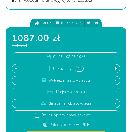
Berlin Poczdam w atrakcyjnej cenie. Zobacz!
POLUB
PODZIEL SIĘ!
1087.00 zł
1283 zł
01.05 - 03.05.2026
Uczestnicy
Wybierz miasto wyjazdu
Miejsce w pokoju
Śniadanie i obiadokolacja
Dolicz opłaty obowiązkowe
Pobierz ofertę w .PDF