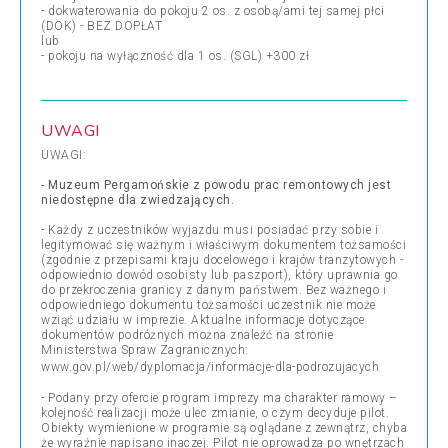
- dokwaterowania do pokoju 2 os. z osobą/ami tej samej płci
(DOK) - BEZ DOPŁAT
lub
- pokoju na wyłączność dla 1 os. (SGL) +300 zł
UWAGI
UWAGI:
- Muzeum Pergamońskie z powodu prac remontowych jest
niedostępne dla zwiedzających.
- Każdy z uczestników wyjazdu musi posiadać przy sobie i
legitymować się ważnym i właściwym dokumentem tożsamości
(zgodnie z przepisami kraju docelowego i krajów tranzytowych -
odpowiednio dowód osobisty lub paszport), który uprawnia go
do przekroczenia granicy z danym państwem. Bez ważnego i
odpowiedniego dokumentu tożsamości uczestnik nie może
wziąć udziału w imprezie. Aktualne informacje dotyczące
dokumentów podróżnych można znaleźć na stronie
Ministerstwa Spraw Zagranicznych:
www.gov.pl/web/dyplomacja/informacje-dla-podrozujacych
- Podany przy ofercie program imprezy ma charakter ramowy –
kolejność realizacji może ulec zmianie, o czym decyduje pilot.
Obiekty wymienione w programie są oglądane z zewnątrz, chyba
że wyraźnie napisano inaczej. Pilot nie oprowadza po wnętrzach