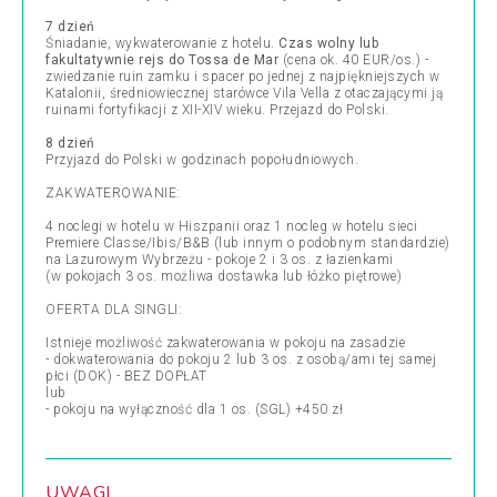
7 dzień
Śniadanie, wykwaterowanie z hotelu.
Czas wolny lub
fakultatywnie rejs do Tossa de Mar
(cena ok. 40 EUR/os.) -
zwiedzanie ruin zamku i spacer po jednej z najpiękniejszych w
Katalonii, średniowiecznej starówce Vila Vella z otaczającymi ją
ruinami fortyfikacji z XII-XIV wieku. Przejazd do Polski.
8 dzień
Przyjazd do Polski w godzinach popołudniowych.
ZAKWATEROWANIE:
4 noclegi w hotelu w Hiszpanii oraz 1 nocleg w hotelu sieci
Premiere Classe/Ibis/B&B (lub innym o podobnym standardzie)
na Lazurowym Wybrzeżu - pokoje 2 i 3 os. z łazienkami
(w pokojach 3 os. możliwa dostawka lub łóżko piętrowe)
OFERTA DLA SINGLI:
Istnieje możliwość zakwaterowania w pokoju na zasadzie
- dokwaterowania do pokoju 2 lub 3 os. z osobą/ami tej samej
płci (DOK) - BEZ DOPŁAT
lub
- pokoju na wyłączność dla 1 os. (SGL) +450 zł
UWAGI