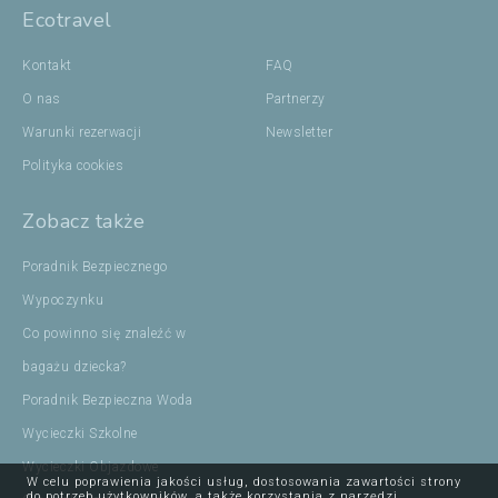
Ecotravel
Kontakt
FAQ
O nas
Partnerzy
Warunki rezerwacji
Newsletter
Polityka cookies
Zobacz także
Poradnik Bezpiecznego
Wypoczynku
Co powinno się znaleźć w
bagażu dziecka?
Poradnik Bezpieczna Woda
Wycieczki Szkolne
Wycieczki Objazdowe
W celu poprawienia jakości usług, dostosowania zawartości strony
do potrzeb użytkowników, a także korzystania z narzędzi