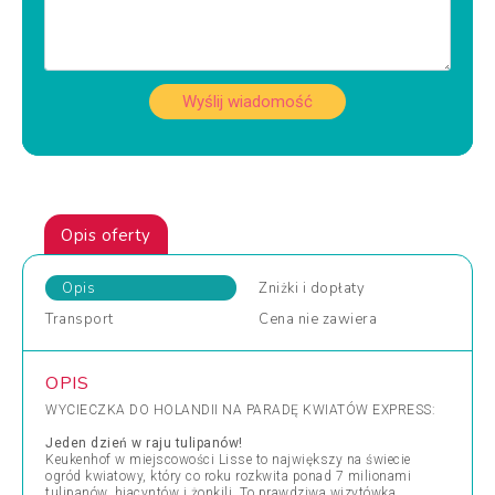
Wyślij wiadomość
Opis oferty
Opis
Zniżki
i dopłaty
Transport
Cena
nie zawiera
OPIS
WYCIECZKA DO HOLANDII NA PARADĘ KWIATÓW EXPRESS:
Jeden dzień w raju tulipanów!
Keukenhof w miejscowości Lisse to największy na świecie
ogród kwiatowy, który co roku rozkwita ponad 7 milionami
tulipanów, hiacyntów i żonkili. To prawdziwa wizytówka