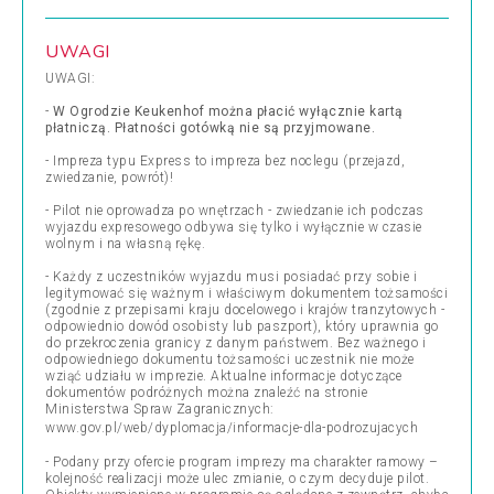
UWAGI
UWAGI:
-
W Ogrodzie Keukenhof można płacić wyłącznie kartą
płatniczą. Płatności gotówką nie są przyjmowane.
- Impreza typu Express to impreza bez noclegu (przejazd,
zwiedzanie, powrót)!
- Pilot nie oprowadza po wnętrzach - zwiedzanie ich podczas
wyjazdu expresowego odbywa się tylko i wyłącznie w czasie
wolnym i na własną rękę.
- Każdy z uczestników wyjazdu musi posiadać przy sobie i
legitymować się ważnym i właściwym dokumentem tożsamości
(zgodnie z przepisami kraju docelowego i krajów tranzytowych -
odpowiednio dowód osobisty lub paszport), który uprawnia go
do przekroczenia granicy z danym państwem. Bez ważnego i
odpowiedniego dokumentu tożsamości uczestnik nie może
wziąć udziału w imprezie. Aktualne informacje dotyczące
dokumentów podróżnych można znaleźć na stronie
Ministerstwa Spraw Zagranicznych:
www.gov.pl/web/dyplomacja/informacje-dla-podrozujacych
- Podany przy ofercie program imprezy ma charakter ramowy –
kolejność realizacji może ulec zmianie, o czym decyduje pilot.