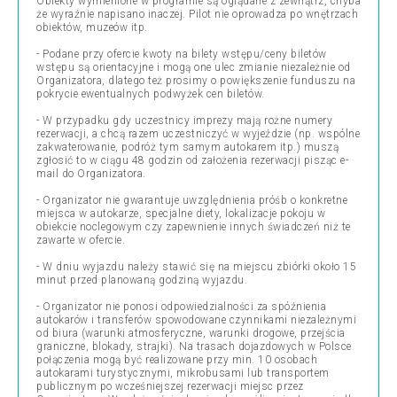
Obiekty wymienione w programie są oglądane z zewnątrz, chyba
że wyraźnie napisano inaczej. Pilot nie oprowadza po wnętrzach
obiektów, muzeów itp.
- Podane przy ofercie kwoty na bilety wstępu/ceny biletów
wstępu są orientacyjne i mogą one ulec zmianie niezależnie od
Organizatora, dlatego też prosimy o powiększenie funduszu na
pokrycie ewentualnych podwyżek cen biletów.
- W przypadku gdy uczestnicy imprezy mają rożne numery
rezerwacji, a chcą razem uczestniczyć w wyjeździe (np. wspólne
zakwaterowanie, podróż tym samym autokarem itp.) muszą
zgłosić to w ciągu 48 godzin od założenia rezerwacji pisząc e-
mail do Organizatora.
- Organizator nie gwarantuje uwzględnienia próśb o konkretne
miejsca w autokarze, specjalne diety, lokalizacje pokoju w
obiekcie noclegowym czy zapewnienie innych świadczeń niż te
zawarte w ofercie.
- W dniu wyjazdu należy stawić się na miejscu zbiórki około 15
minut przed planowaną godziną wyjazdu.
- Organizator nie ponosi odpowiedzialności za spóźnienia
autokarów i transferów spowodowane czynnikami niezależnymi
od biura (warunki atmosferyczne, warunki drogowe, przejścia
graniczne, blokady, strajki). Na trasach dojazdowych w Polsce
połączenia mogą być realizowane przy min. 10 osobach
autokarami turystycznymi, mikrobusami lub transportem
publicznym po wcześniejszej rezerwacji miejsc przez