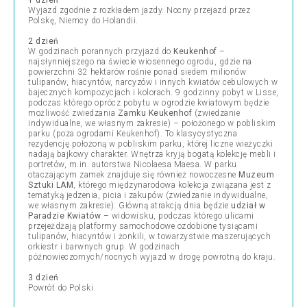
1 dzień
Wyjazd zgodnie z rozkładem jazdy. Nocny przejazd przez
Polskę, Niemcy do Holandii.
2 dzień
W godzinach porannych przyjazd do
Keukenhof
–
najsłynniejszego na świecie wiosennego ogrodu, gdzie na
powierzchni 32 hektarów rośnie ponad siedem milionów
tulipanów, hiacyntów, narcyzów i innych kwiatów cebulowych w
bajecznych kompozycjach i kolorach. 9 godzinny pobyt w Lisse,
podczas którego oprócz pobytu w ogrodzie kwiatowym będzie
możliwość zwiedzania
Zamku Keukenhof
(zwiedzanie
indywidualne, we własnym zakresie) – położonego w pobliskim
parku (poza ogrodami Keukenhof). To klasycystyczna
rezydencję położoną w pobliskim parku, której liczne wieżyczki
nadają bajkowy charakter. Wnętrza kryją bogatą kolekcję mebli i
portretów, m.in. autorstwa Nicolaesa Maesa. W parku
otaczającym zamek znajduje się również nowoczesne
Muzeum
Sztuki LAM
, którego międzynarodowa kolekcja związana jest z
tematyką jedzenia, picia i zakupów (zwiedzanie indywidualne,
we własnym zakresie). Główną atrakcją dnia będzie
udział w
Paradzie Kwiatów
– widowisku, podczas którego ulicami
przejeżdżają platformy samochodowe ozdobione tysiącami
tulipanów, hiacyntów i żonkili, w towarzystwie maszerujących
orkiestr i barwnych grup. W godzinach
późnowieczornych/nocnych wyjazd w drogę powrotną do kraju.
3 dzień
Powrót do Polski.