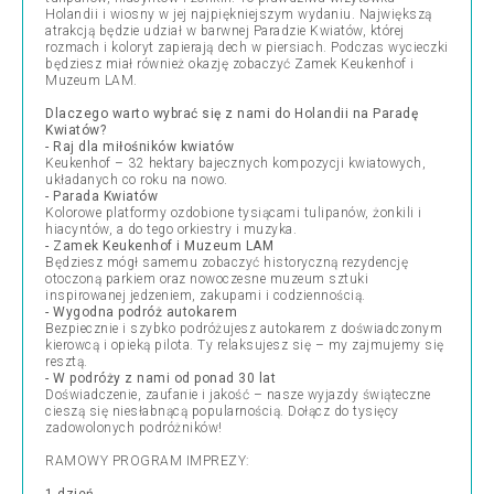
Holandii i wiosny w jej najpiękniejszym wydaniu. Największą
atrakcją będzie udział w barwnej Paradzie Kwiatów, której
rozmach i koloryt zapierają dech w piersiach. Podczas wycieczki
będziesz miał również okazję zobaczyć Zamek Keukenhof i
Muzeum LAM.
Dlaczego warto wybrać się z nami do Holandii na Paradę
Kwiatów?
- Raj dla miłośników kwiatów
Keukenhof – 32 hektary bajecznych kompozycji kwiatowych,
układanych co roku na nowo.
- Parada Kwiatów
Kolorowe platformy ozdobione tysiącami tulipanów, żonkili i
hiacyntów, a do tego orkiestry i muzyka.
- Zamek Keukenhof i Muzeum LAM
Będziesz mógł samemu zobaczyć historyczną rezydencję
otoczoną parkiem oraz nowoczesne muzeum sztuki
inspirowanej jedzeniem, zakupami i codziennością.
- Wygodna podróż autokarem
Bezpiecznie i szybko podróżujesz autokarem z doświadczonym
kierowcą i opieką pilota. Ty relaksujesz się – my zajmujemy się
resztą.
- W podróży z nami od ponad 30 lat
Doświadczenie, zaufanie i jakość – nasze wyjazdy świąteczne
cieszą się niesłabnącą popularnością. Dołącz do tysięcy
zadowolonych podróżników!
RAMOWY PROGRAM IMPREZY: