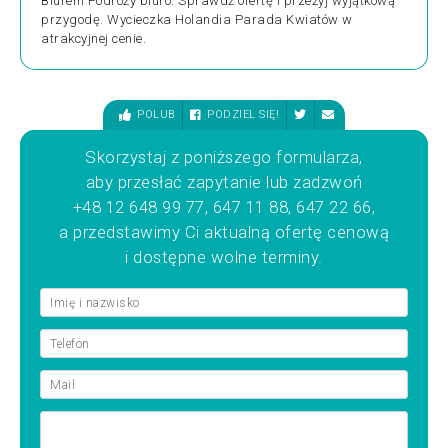
Biurem Podróży biuro. Sprawdź ofertę i przeżyj wyjątkową
przygodę. Wycieczka Holandia Parada Kwiatów w
atrakcyjnej cenie.
POLUB
PODZIEL SIĘ!
Skorzystaj z poniższego formularza,
aby przesłać zapytanie lub zadzwoń
+48 12 648 99 77, 647 11 88, 647 22 66,
a przedstawimy Ci aktualną ofertę cenową
i dostępne wolne terminy.