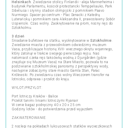
Helsinkach
. Zwiedzanie stolicy Finlandii - aleja Mannerheima i
budynek Parlamentu, kościół protestancki Temppeliauko, Park
Sibeliusa i słynny stadion olimpijski z pomnikiem Paavo
Nurmiego. Spacer po centrum - Plac Senacki z Katedrą
Luterańską i pomnikiem cara Aleksandra II, prawosławny Sobór
Uspienski. Czas wolny. Zaokrętowanie na prom, nocny rejs do
Sztokholmu.
3 dzień
Śniadanie bufetowe na statku, wyokrętowanie w
Sztokholmie
.
Zwiedzanie miasta z przewodnikiem odwiedzimy muzeum
Vasa, przybliżające historię XVII- wiecznego okrętu wojennego,
który zatonął w trakcie swojego pierwszego rejsu. Nas
natomiast czeka rejs taksówką wodną z Djurgården (gdzie
znajduje się Muzeum Vasa) na Stare Miasto, pozwala to na
podziwianie sztokholmskiej panoramy z perspektywy wody,
następnie zobaczymy stare miasto Gamla Stan, Pałac
Królewski. Po zwiedzaniu czas wolny.Wieczorem transfer na
lotnisko, odprawa i przelot do kraju.
WYLOT/PRZYLOT:
Port lotniczy Kraków - Balice
Przelot tanimi liniami lotniczymi Ryanair
W cenie bagaż podręczny 40 x 20 x 25 cm
Godziny lotów - do potwierdzenia przed wyjazdem
ZAKWATEROWANIE:
2 noclegi na pokładach luksusowych statków wycieczkowych