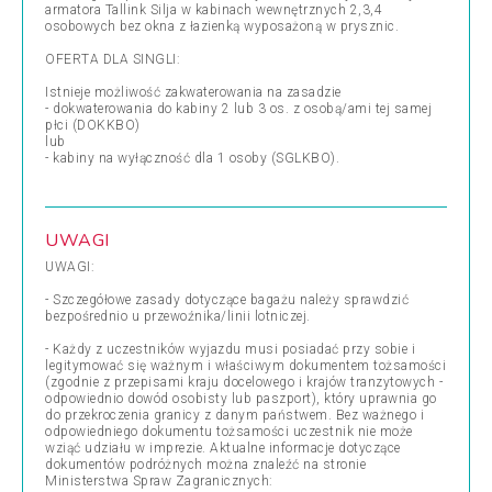
armatora Tallink Silja w kabinach wewnętrznych 2,3,4
osobowych bez okna z łazienką wyposażoną w prysznic.
OFERTA DLA SINGLI:
Istnieje możliwość zakwaterowania na zasadzie
- dokwaterowania do kabiny 2 lub 3 os. z osobą/ami tej samej
płci (DOKKBO)
lub
- kabiny na wyłączność dla 1 osoby (SGLKBO).
UWAGI
UWAGI:
- Szczegółowe zasady dotyczące bagażu należy sprawdzić
bezpośrednio u przewoźnika/linii lotniczej.
- Każdy z uczestników wyjazdu musi posiadać przy sobie i
legitymować się ważnym i właściwym dokumentem tożsamości
(zgodnie z przepisami kraju docelowego i krajów tranzytowych -
odpowiednio dowód osobisty lub paszport), który uprawnia go
do przekroczenia granicy z danym państwem. Bez ważnego i
odpowiedniego dokumentu tożsamości uczestnik nie może
wziąć udziału w imprezie. Aktualne informacje dotyczące
dokumentów podróżnych można znaleźć na stronie
Ministerstwa Spraw Zagranicznych: