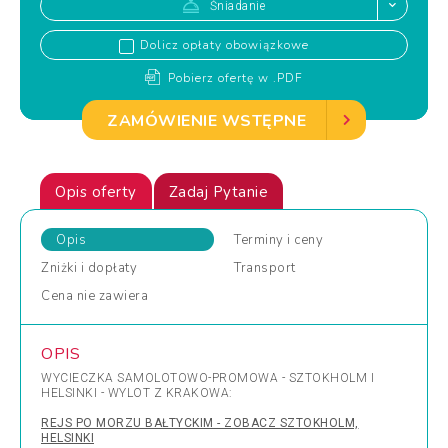
Śniadanie
Dolicz opłaty obowiązkowe
Pobierz ofertę w .PDF
ZAMÓWIENIE WSTĘPNE
Opis oferty
Zadaj Pytanie
Opis
Terminy
i ceny
Zniżki
i dopłaty
Transport
Cena
nie zawiera
OPIS
WYCIECZKA SAMOLOTOWO-PROMOWA - SZTOKHOLM I
HELSINKI - WYLOT Z KRAKOWA:
REJS PO MORZU BAŁTYCKIM - ZOBACZ SZTOKHOLM,
HELSINKI