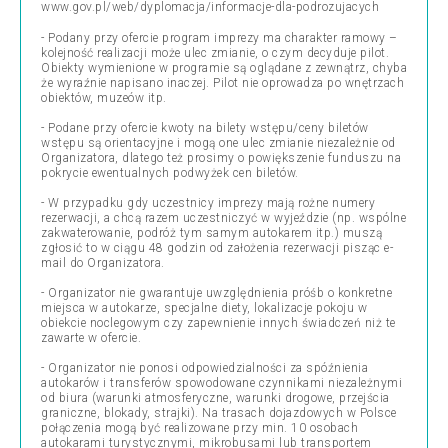
www.gov.pl/web/dyplomacja/informacje-dla-podrozujacych
- Podany przy ofercie program imprezy ma charakter ramowy –
kolejność realizacji może ulec zmianie, o czym decyduje pilot.
Obiekty wymienione w programie są oglądane z zewnątrz, chyba
że wyraźnie napisano inaczej. Pilot nie oprowadza po wnętrzach
obiektów, muzeów itp.
- Podane przy ofercie kwoty na bilety wstępu/ceny biletów
wstępu są orientacyjne i mogą one ulec zmianie niezależnie od
Organizatora, dlatego też prosimy o powiększenie funduszu na
pokrycie ewentualnych podwyżek cen biletów.
- W przypadku gdy uczestnicy imprezy mają rożne numery
rezerwacji, a chcą razem uczestniczyć w wyjeździe (np. wspólne
zakwaterowanie, podróż tym samym autokarem itp.) muszą
zgłosić to w ciągu 48 godzin od założenia rezerwacji pisząc e-
mail do Organizatora.
- Organizator nie gwarantuje uwzględnienia próśb o konkretne
miejsca w autokarze, specjalne diety, lokalizacje pokoju w
obiekcie noclegowym czy zapewnienie innych świadczeń niż te
zawarte w ofercie.
- Organizator nie ponosi odpowiedzialności za spóźnienia
autokarów i transferów spowodowane czynnikami niezależnymi
od biura (warunki atmosferyczne, warunki drogowe, przejścia
graniczne, blokady, strajki). Na trasach dojazdowych w Polsce
połączenia mogą być realizowane przy min. 10 osobach
autokarami turystycznymi, mikrobusami lub transportem