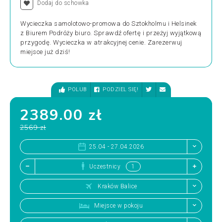
Dodaj do schowka
Wycieczka samolotowo-promowa do Sztokholmu i Helsinek
z Biurem Podróży biuro. Sprawdź ofertę i przeżyj wyjątkową
przygodę. Wycieczka w atrakcyjnej cenie. Zarezerwuj
miejsce już dziś!
POLUB
PODZIEL SIĘ!
2389.00 zł
2569 zł
25.04 - 27.04.2026
Uczestnicy
Kraków Balice
Miejsce w pokoju