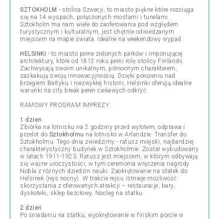
SZTOKHOLM
- stolica Szwecji, to miasto piękne które rozciąga
się na 14 wyspach, połączonych mostami i tunelami.
Sztokholm ma nam wiele do zaoferowania pod względem
turystycznym i kulturalnym, jest chętnie odwiedzanym
miejscem na mapie świata. Idealne na weekendowy wypad.
HELSINKI
- to miasto pełne zielonych parków i imponującej
architektury, które od 1812 roku pełni rolę stolicy Finlandii.
Zachwycają swoim unikalnym, północnym charakterem,
zaskakują swoją innowacyjnością. Dzięki położeniu nad
brzegiem Bałtyku i niezwykłej historii, Helsinki oferują idealne
warunki na city break pełen ciekawych odkryć.
RAMOWY PROGRAM IMPREZY:
1 dzień
Zbiórka na lotnisku na 2 godziny przed wylotem, odprawa i
przelot do
Sztokholmu
na lotnisko w Arlandzie. Transfer do
Sztokholmu. Tego dnia zwiedzimy - ratusz miejski, najbardziej
charakterystyczny budynek w Sztokholmie. Został wybudowany
w latach 1911-1923. Ratusz jest miejscem, w którym odbywają
się ważne uroczystości, w tym ceremonia wręczenia nagrody
Nobla z różnych dziedzin nauki. Zaokrętowanie na statek do
Helsinek (rejs nocny). W trakcie rejsu istnieje możliwość
skorzystania z oferowanych atrakcji – restauracje, bary,
dyskoteki, sklep bezcłowy. Nocleg na statku.
2 dzień
Po śniadaniu na statku, wyokrętowanie w fińskim porcie w