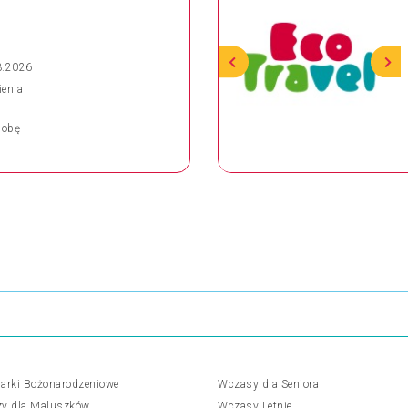
3.2026
ienia
obę
arki Bożonarodzeniowe
Wczasy dla Seniora
y dla Maluszków
Wczasy Letnie