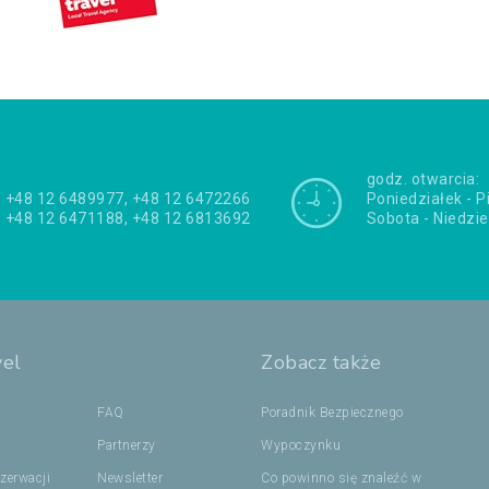
godz. otwarcia:
+48 12 6489977, +48 12 6472266
Poniedziałek - P
+48 12 6471188, +48 12 6813692
Sobota - Niedzie
vel
Zobacz także
FAQ
Poradnik Bezpiecznego
Partnerzy
Wypoczynku
zerwacji
Newsletter
Co powinno się znaleźć w