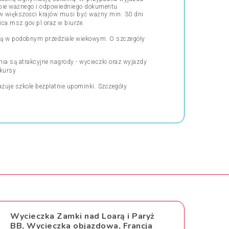
obie ważnego i odpowiedniego dokumentu
w większości krajów musi być ważny min. 30 dni
ca.msz.gov.pl
oraz w biurze.
rupą w podobnym przedziale wiekowym. O szczegóły
ia są atrakcyjne nagrody - wycieczki oraz wyjazdy
kursy
azuje szkole bezpłatnie upominki. Szczegóły
Wycieczka Zamki nad Loarą i Paryż
BB, Wycieczka objazdowa, Francja