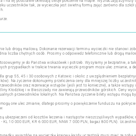
a i na tej podstawie określają swoje położenie na mapie. Wyznaczają azymuty
ku uczestników tak, że wycieczka jest świetną formą zajęć zarówno dla szkół
ch.
urze.
ie lub drogą mailową. Dokonanie rezerwacji terminu wycieczki nie stanowi zob
dnia liczba chętnych osób. Prosimy o odpowiedź telefonicznie lub drogą mailo
owujemy je do Państwa wskazówek i potrzeb. Wysyłamy je bezpłatnie, a także
ych przypadkach w trakcie trwania wycieczki program może ulec zmianie, a dec
la grup 55, 45 i 30 osobowych z Katowic i okolic z uwzględnieniem bezpłatny
ów). Na życzenie dokonujemy przeliczenia ceny dla mniejszej liczby uczestni
przewodników oraz rezerwacje wstępów (jeśli jest to konieczne), a także wstęp
tliny Kłodzkiej i w Bieszczady nie zawierają przewodników górskich. Ceny wyc
ualnych przewodników lokalnych. Na Państwa życzenie bilety wstępu mogą by
 mogą one ulec zmianie, dlatego prosimy o powiększenie funduszu na pokrycie
w.
są ubezpieczeni od kosztów leczenia i następstw nieszczęśliwych wypadków, 
 - KL 10 000 EUR, KR 6 000 EUR, NNW 7 000 PLN, bagaż 800 PLN). Uczestni
zypadku wyjazdów na wycieczkę krajową każdy uczestnik musi mieć ze sobą 