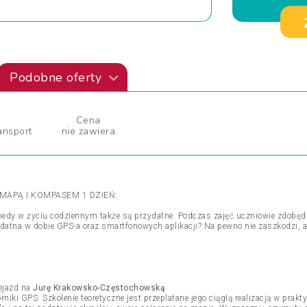
Podobne oferty
Cena
ansport
nie zawiera
MAPĄ I KOMPASEM 1 DZIEŃ:
kiedy w życiu codziennym także są przydatne. Podczas zajęć uczniowie zdobędą
tna w dobie GPS-a oraz smartfonowych aplikacji? Na pewno nie zaszkodzi, a ż
ejazd na
Jurę Krakowsko-Częstochowską
iki GPS. Szkolenie teoretyczne jest przeplatane jego ciągłą realizacją w prak