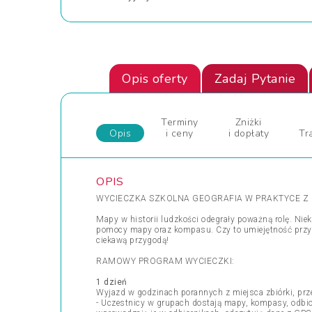
Opis oferty
Zadaj Pytanie
Terminy
Zniżki
Opis
i ceny
i dopłaty
Tr
OPIS
WYCIECZKA SZKOLNA GEOGRAFIA W PRAKTYCE Z 
Mapy w historii ludzkości odegrały poważną rolę. Nie
pomocy mapy oraz kompasu. Czy to umiejętność przyda
ciekawą przygodą!
RAMOWY PROGRAM WYCIECZKI:
1 dzień
Wyjazd w godzinach porannych z miejsca zbiórki, prz
- Uczestnicy w grupach dostają mapy, kompasy, odbiorn