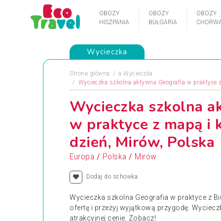
OBOZY
OBOZY
OBOZY
HISZPANIA
BUŁGARIA
CHORWA
Wycieczka
Strona główna
a
Wycieczka
Wycieczka szkolna aktywna Geografia w praktyce 
Wycieczka szkolna a
w praktyce z mapą i
dzień, Mirów, Polska
/
/
Europa
Polska
Mirów
Dodaj do schowka
Wycieczka szkolna Geografia w praktyce z B
ofertę i przeżyj wyjątkową przygodę. Wyciec
atrakcyjnej cenie. Zobacz!