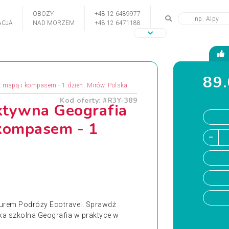
OBOZY
+48 12 6489977
CJA
NAD MORZEM
+48 12 6471188
89.
z mapą i kompasem - 1 dzień, Mirów, Polska
Kod oferty: #R3Y-389
ktywna Geografia
 kompasem - 1
iurem Podróży Ecotravel. Sprawdź
zka szkolna Geografia w praktyce w