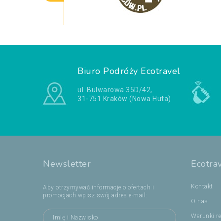
Biuro Podróży Ecotravel
ul. Bulwarowa 35D/42,
31-751 Kraków (Nowa Huta)
Newsletter
Ecotra
Kontakt
Aby otrzymywać informacje o ofertach i
promocjach wpisz swój adres e-mail:
O nas
Warunki re