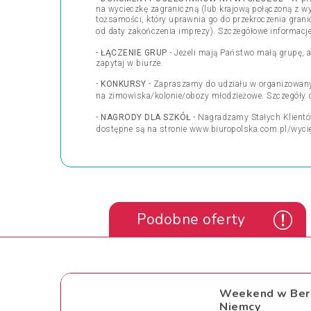
na wycieczkę zagraniczną (lub krajową połączoną z w
tożsamości, który uprawnia go do przekroczenia gra
od daty zakończenia imprezy). Szczegółowe informac
-
ŁĄCZENIE GRUP
- Jeżeli mają Państwo małą grupę, 
zapytaj w biurze.
-
KONKURSY
- Zapraszamy do udziału w organizowanyc
na zimowiska/kolonie/obozy młodzieżowe. Szczegóły 
-
NAGRODY DLA SZKÓŁ
- Nagradzamy Stałych Klientów
dostępne są na stronie
www.biuropolska.com.pl/wycie
Podobne oferty
Weekend w Berli
Niemcy