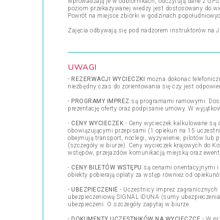
wprowadzają je w odbiornikach, odczytują dane z GPS'
poziom przekazywanej wiedzy jest dostosowany do wie
Powrót na miejsce zbiórki w godzinach popołudniowy
Zajęcia odbywają się pod nadzorem instruktorów na J
UWAGI
-
REZERWACJI WYCIECZKI
można dokonać telefoniczn
niezbędny czas do zorientowania się czy jest odpowie
-
PROGRAMY IMPREZ
są programami ramowymi. Dostos
prezentację oferty oraz podpisanie umowy. W wyjątkow
-
CENY WYCIECZEK
- Ceny wycieczek kalkulowane są d
obowiązującymi przepisami (1 opiekun na 15 uczestnik
obejmują transport, noclegi, wyżywienie, pilotów lub 
(szczegóły w biurze). Ceny wycieczek krajowych do Ko
wstępów, przejazdów komunikacją miejską oraz ewent
-
CENY BILETÓW WSTĘPU
są cenami orientacyjnymi i
obiekty pobierają opłaty za wstęp również od opiekunó
-
UBEZPIECZENIE
- Uczestnicy imprez zagranicznych 
ubezpieczeniową SIGNAL IDUNA (sumy ubezpieczenia
ubezpieczeni. O szczegóły zapytaj w biurze.
-
DOKUMENTY UCZESTNIKÓW NA WYCIECZCE
- W pr