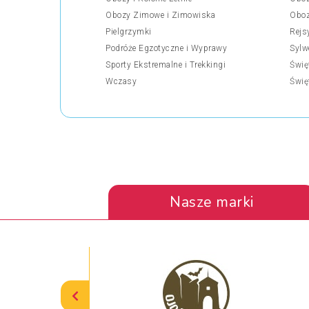
Obozy Zimowe i Zimowiska
Oboz
Pielgrzymki
Rejs
Podróże Egzotyczne i Wyprawy
Sylw
Sporty Ekstremalne i Trekkingi
Świę
Wczasy
Świę
Nasze marki