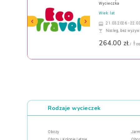
Wycieczka
Wiek: lat
21.03.2026 - 22.0
Nocleg, bez wyżyw
264.00 zł
/
os
Rodzaje wycieczek
Obozy
Jarm
Obozy i Kolonie Letnie
Oboz