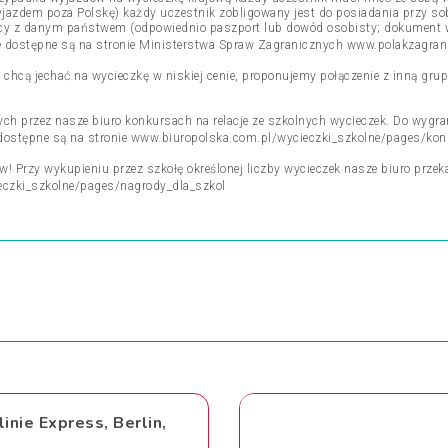
yjazdem poza Polskę) każdy uczestnik zobligowany jest do posiadania przy s
nicy z danym państwem (odpowiednio paszport lub dowód osobisty; dokument 
je dostępne są na stronie Ministerstwa Spraw Zagranicznych
www.polakzagrani
a chcą jechać na wycieczkę w niskiej cenie, proponujemy połączenie z inną g
h przez nasze biuro konkursach na relacje ze szkolnych wycieczek. Do wygran
dostępne są na stronie
www.biuropolska.com.pl/wycieczki_szkolne/pages/kon
! Przy wykupieniu przez szkołę określonej liczby wycieczek nasze biuro przek
czki_szkolne/pages/nagrody_dla_szkol
nie Express, Berlin,