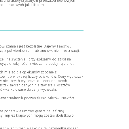
 do charakterystycznych przeszkód terenowych,
 podstawowych jak i liceum.
owiązania i jest bezpłatne. Dajemy Państwu
wą z potwierdzeniem lub anulowaniem rezerwacji.
 - na życzenie - przyjeżdżamy do szkół na
yzje o kolejności zwiedzania podejmuje pilot.
ch miejsc dla opiekunów zgodnie z
ków lub większej liczby opiekunów. Ceny wycieczek
y w niektórych wycieczkach jednodniowych
ieczek zagranicznych nie zawierają kosztów
ć wkalkulowane do ceny wycieczki.
 ewentualnych podwyżek cen biletów. Niektóre
na podstawie umowy generalnej z firmą
cy imprez krajowych mogą zostać dodatkowo
ważną legitymację szkolną. W przypadku wyjazdu