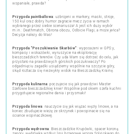
wspaniale, prawda?
Przygoda paintballowa
: uzbrojeni w markery, maski, stroje,
150 kul oraz dobry humor zagracie mecz życia w ramach
wybranego przez siebie scenariusza! A jest ich duży wybór
m.in.: Deathmatch, Obrona obozu, Odbicie Flagi, a może jeńca?
Decyzja należy do Was!
Przygoda "Poszukiwanie Skarbów"
: wyposażeni w GPS:y,
kompasy i wskazówki, wyruszycie na eksplorację
bieszczadzkich terenów. Czy uda Wam się dotrzeć do celu, jak
przystało na prawdziwych górskich poszukiwaczy? Po
odgadnięciu zagadki usiądziemy wspólnie na szczycie góry,
skąd roztacza się niezwykły widok na Bieszczadzką Krainę.
Przygoda kulinarna
: poczujecie się jak prawdziwi Master
Szefowie bieszczadzkiej kniei! Wspólnie pod okiem szefa kuchni
przygotujecie regionalne dania i przysmaki!
Przygoda linowa
: nauczycie się jak wiązać węzły linowe, a na
koniec zbudujecie wieżę ze skrzynek i powspinacie się na
ściance wspinaczkowej.
Przygoda wędrowna
: Bieszczadzkie Krupówki, spacer koroną
zapory, wędrówka wzdłuż linii brzegowej jeziora Solińskiego do