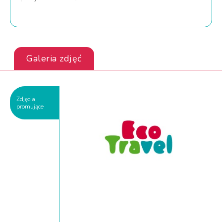
Galeria zdjęć
Zdjęcia
promujące