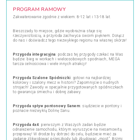
PROGRAM RAMOWY
Zakwaterowanie zgodnie z wiekiem: 8-12 lat i 13-18 lat.
Bieszczady to miejsce, gdzie wyobraźnia staje się
rzeczywistością, a przyroda zachwyca swoim pięknem. Dołącz
do nas i doświadcz tego niezwykłego regionu na własnej skórze!
Przygoda integracyjna
: podczas tej przygody czekać na Was
będzie: bieg w workach i wieloosobowych spodniach, MEGA
tarcza celnościowa i wiele innych atrakcji!
Przygoda Szalone Spódniczki
: gotowi na najbardziej
kolorowy i szalony mecz w historii? Zapomnijcie o nudnych
strojach! Zawody w specjalnie przygotowanych spódniczkach
to gwarancja śmiechu i dobrej zabawy.
Przygoda spływ pontonowy Sanem
: siądziecie w pontony i
poznacie niezwykłą Dolinę Sanu.
Przygoda 4x4
: pierwszym z Waszych zadań będzie
odnalezienie samochodu, którym wyruszycie na niesamowitą
przeprawę! W drodze by dotrzeć do celu, będziecie mieć za
zadanie zlikwidować przeszkody lub zbudować „most”. Brzmi