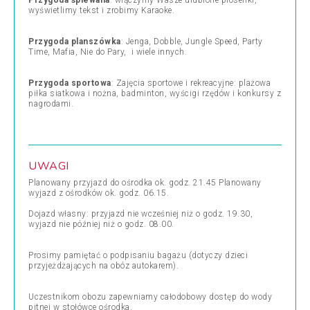
Przygoda śpiewana
: włączymy Wasze ulubione piosenki,
wyświetlimy tekst i zrobimy Karaoke.
Przygoda planszówka
: Jenga, Dobble, Jungle Speed, Party
Time, Mafia, Nie do Pary, i wiele innych.
Przygoda sportowa
: Zajęcia sportowe i rekreacyjne: plażowa
piłka siatkowa i nożna, badminton, wyścigi rzędów i konkursy z
nagrodami.
UWAGI
Planowany przyjazd do ośrodka ok. godz. 21.45 Planowany
wyjazd z ośrodków ok. godz. 06.15.
Dojazd własny: przyjazd nie wcześniej niż o godz. 19.30,
wyjazd nie później niż o godz. 08.00.
Prosimy pamiętać o podpisaniu bagażu (dotyczy dzieci
przyjeżdżających na obóz autokarem).
Uczestnikom obozu zapewniamy całodobowy dostęp do wody
pitnej w stołówce ośrodka.