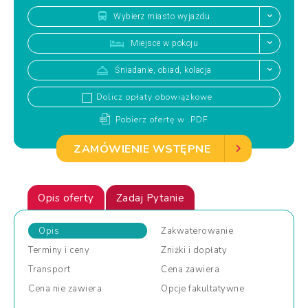
Wybierz miasto wyjazdu
Miejsce w pokoju
Śniadanie, obiad, kolacja
Dolicz opłaty obowiązkowe
Pobierz ofertę w .PDF
ZAMÓWIENIE WSTĘPNE
Opis oferty
Zadaj Pytanie
Opis
Zakwaterowanie
Terminy
i ceny
Zniżki
i dopłaty
Transport
Cena
zawiera
Cena
nie zawiera
Opcje
fakultatywne