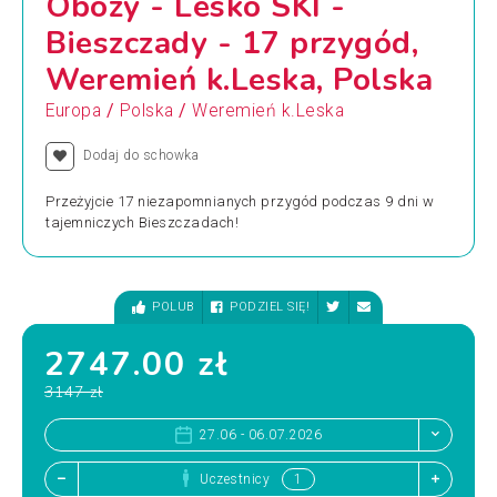
Obozy - Lesko SKI -
Bieszczady - 17 przygód,
Weremień k.Leska, Polska
/
/
Europa
Polska
Weremień k.Leska
Dodaj do schowka
Przeżyjcie 17 niezapomnianych przygód podczas 9 dni w
tajemniczych Bieszczadach!
POLUB
PODZIEL SIĘ!
2747.00 zł
3147 zł
27.06 - 06.07.2026
Uczestnicy