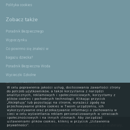
Polityka cookies
Zobacz także
Poradnik Bezpiecznego
Wypoczynku
Co powinno się znaleźć w
bagażu dziecka?
Poradnik Bezpieczna Woda
Wycieczki Szkolne
Wycieczki Objazdowe
W celu poprawienia jakości usług, dostosowania zawartości strony
do potrzeb użytkowników, a także korzystania z narzędzi
Ojcowski Park Narodowy
analitycznych, reklamowych i społecznościowych, korzystamy z
plików cookies i pochodnych technologii. Klikając przycisk
Wczasy
„Akceptuję” lub pozostając na stronie, wyrażasz zgodę na
przechowywanie plików cookies w Twoim urządzeniu, ich
wykorzystywanie oraz przekazywanie informacji o zachowaniu w
sieci w celu wyświetlania reklam personalizowanych w serwisach
społecznościowych i na innych stronach. Aby zarządzać
ustawieniami plików cookies, kliknij w przycisk „Ustawienia
prywatności”.
Opublikowane na stronach internetowych www.obozowicz.pl materiały,