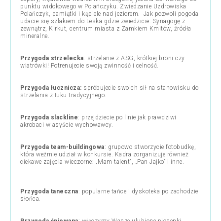
punktu widokowego w Polańczyku. Zwiedzanie Uzdrowiska
Polańczyk, pamiątki i kąpiele nad jeziorem. Jak pozwoli pogoda
udacie się szlakiem do Leska gdzie zwiedzicie: Synagogę z
zewnątrz, Kirkut, centrum miasta z Zamkiem Kmitów, źródła
mineralne.
Przygoda strzelecka
: strzelanie z ASG, krótkiej broni czy
wiatrówki! Potrenujecie swoją zwinność i celność.
Przygoda łucznicza:
spróbujecie swoich sił na stanowisku do
strzelania z łuku tradycyjnego.
Przygoda slackline
: przejdziecie po linie jak prawdziwi
akrobaci w asyście wychowawcy.
Przygoda team-buildingowa
: grupowo stworzycie fotobudkę,
która weźmie udział w konkursie. Kadra zorganizuje również
ciekawe zajęcia wieczorne: „Mam talent”, „Pan Jajko” i inne.
Przygoda taneczna
: popularne tańce i dyskoteka po zachodzie
słońca.