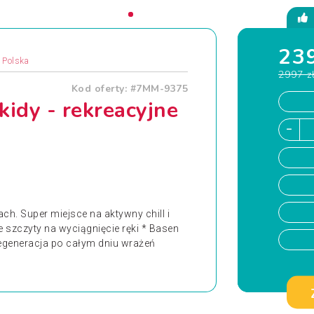
239
, Polska
2997 z
Kod oferty: #7MM-9375
kidy - rekreacyjne
ach. Super miejsce na aktywny chill i
e szczyty na wyciągnięcie ręki * Basen
 regeneracja po całym dniu wrażeń