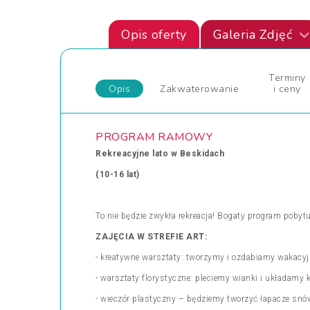
Opis oferty
Galeria Zdjęć
Terminy
Opis
Zakwaterowanie
i ceny
PROGRAM RAMOWY
Rekreacyjne lato w Beskidach
(10-16 lat)
To nie będzie zwykła rekreacja! Bogaty program poby
ZAJĘCIA W STREFIE ART:
- kreatywne warsztaty: tworzymy i ozdabiamy wakacyjn
- warsztaty florystyczne: pleciemy wianki i układamy 
- wieczór plastyczny – będziemy tworzyć łapacze snów