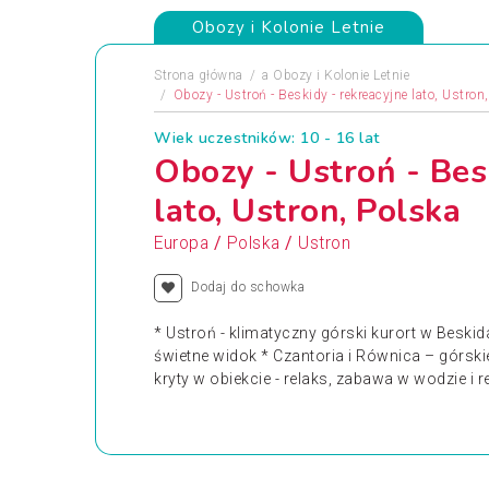
Obozy i Kolonie Letnie
Strona główna
a
Obozy i Kolonie Letnie
Obozy - Ustroń - Beskidy - rekreacyjne lato, Ustron
Wiek uczestników: 10 - 16 lat
Obozy - Ustroń - Bes
lato, Ustron, Polska
/
/
Europa
Polska
Ustron
Dodaj do schowka
* Ustroń - klimatyczny górski kurort w Beskid
świetne widok * Czantoria i Równica – górski
kryty w obiekcie - relaks, zabawa w wodzie i