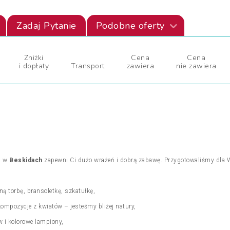
Zadaj Pytanie
Podobne oferty
Zniżki
Cena
Cena
i dopłaty
Transport
zawiera
nie zawiera
tu w
Beskidach
zapewni Ci dużo wrażeń i dobrą zabawę. Przygotowaliśmy dla 
ą torbę, bransoletkę, szkatułkę,
kompozycje z kwiatów – jesteśmy bliżej natury,
 i kolorowe lampiony,