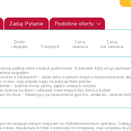
Zadaj Pytanie
Podobne oferty
Zniżki
Cena
Cena
i dopłaty
Transport
zawiera
nie zawiera
 mocniej podbija serca młodych podróżników. To kierunek, który wciąż zachował 
wieloma względami:
Jońskim a Adriatyckim – dzięki temu w jednym miejscu możecie podziwiać dwa
 dni w roku, więc pogoda nigdy nie popsuje Wam planów
klimat – błękitne morze, palmy, zapach świeżych owoców
na świetnie się bawić i odkrywać nowe miejsca bez stresu o budżet
paść nie może – Albańczycy są niesamowicie gościnni, serdeczni i zawsze chę
niczym nie ustępuje znanym miejscom na śródziemnomorskim wybrzeżu. Czekają t
 indziej. Nasza baza to hotel w pierwszej linii brzegowej, więc od pokoju do plaż