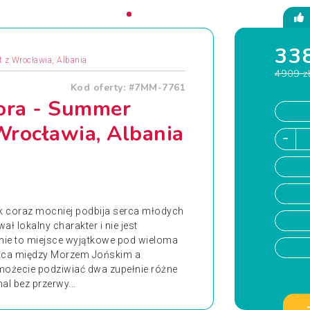
338
t z Wrocławia, Albania
4909 z
Kod oferty: #7MM-7761
lora - Summer
Wrocławia, Albania
rok coraz mocniej podbija serca młodych
ł lokalny charakter i nie jest
nie to miejsce wyjątkowe pod wieloma
nica między Morzem Jońskim a
możecie podziwiać dwa zupełnie różne
al bez przerwy...