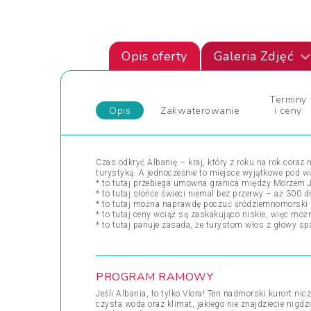
Opis oferty
Galeria Zdjęć
Terminy
Opis
Zakwaterowanie
i ceny
Czas odkryć Albanię – kraj, który z roku na rok coraz
turystyką. A jednocześnie to miejsce wyjątkowe pod 
* to tutaj przebiega umowna granica między Morzem 
* to tutaj słońce świeci niemal bez przerwy – aż 300
* to tutaj można naprawdę poczuć śródziemnomorski 
* to tutaj ceny wciąż są zaskakująco niskie, więc moż
* to tutaj panuje zasada, że turystom włos z głowy s
PROGRAM RAMOWY
Jeśli Albania, to tylko Vlora! Ten nadmorski kurort 
czysta woda oraz klimat, jakiego nie znajdziecie nigdzie