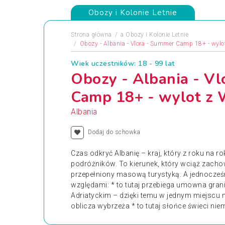
Obozy i Kolonie Letnie
Strona główna
a
Obozy i Kolonie Letnie
Obozy - Albania - Vlora - Summer Camp 18+ - wylo
Wiek uczestników: 18 - 99 lat
Obozy - Albania - V
Camp 18+ - wylot z 
Albania
Dodaj do schowka
Czas odkryć Albanię – kraj, który z roku na 
podróżników. To kierunek, który wciąż zachowa
przepełniony masową turystyką. A jednocześ
względami: * to tutaj przebiega umowna gra
Adriatyckim – dzięki temu w jednym miejscu 
oblicza wybrzeża * to tutaj słońce świeci niem