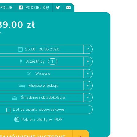
POLUB
PODZIEL SIĘ!
9.00 zł
ł
23.08 - 30.08.2026
Uczestnicy
Wrocław
Miejsce w pokoju
Śniadanie i obiadokolacja
Dolicz opłaty obowiązkowe
Pobierz ofertę w .PDF