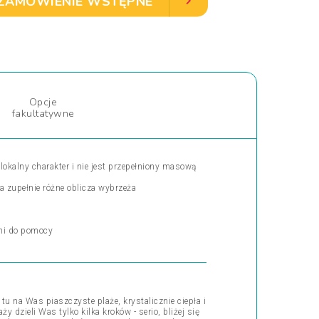
ZAMÓWIENIE WSTĘPNE
Opcje
fakultatywne
lokalny charakter i nie jest przepełniony masową
 zupełnie różne oblicza wybrzeża
tni do pomocy
u na Was piaszczyste plaże, krystalicznie ciepła i
y dzieli Was tylko kilka kroków - serio, bliżej się