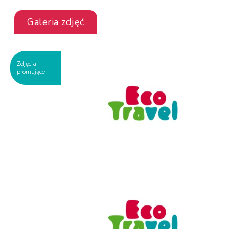
Galeria zdjęć
Zdjęcia
promujące