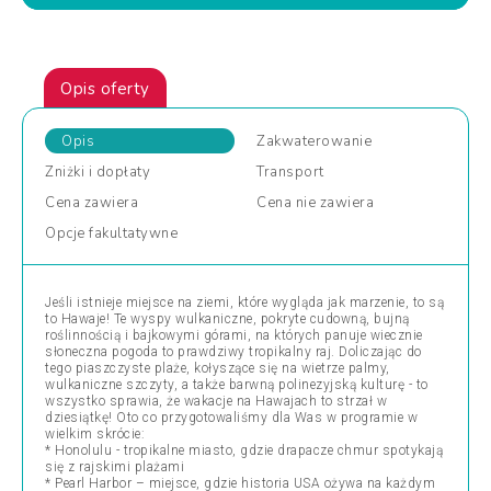
Opis oferty
Opis
Zakwaterowanie
Zniżki
i dopłaty
Transport
Cena
zawiera
Cena
nie zawiera
Opcje
fakultatywne
Jeśli istnieje miejsce na ziemi, które wygląda jak marzenie, to są
to Hawaje! Te wyspy wulkaniczne, pokryte cudowną, bujną
roślinnością i bajkowymi górami, na których panuje wiecznie
słoneczna pogoda to prawdziwy tropikalny raj. Doliczając do
tego piaszczyste plaże, kołyszące się na wietrze palmy,
wulkaniczne szczyty, a także barwną polinezyjską kulturę - to
wszystko sprawia, że wakacje na Hawajach to strzał w
dziesiątkę! Oto co przygotowaliśmy dla Was w programie w
wielkim skrócie:
* Honolulu - tropikalne miasto, gdzie drapacze chmur spotykają
się z rajskimi plażami
* Pearl Harbor – miejsce, gdzie historia USA ożywa na każdym