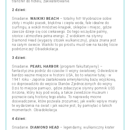
transfer do hotelu, zakwaterowanie.
2 dzień:
Śniadanie.
WAIKIKI BEACH
–
totalny hit! Wyobraźcie sobie:
złoty i miękki piasek, błękitna i ciepła woda, fale idealne do
surfingu, a wokół mnóstwo knajpek, sklepów i miejsc, gdzie
zawsze dzieje się coś ciekawego. Do tego wszędzie palmy,
słońce i atmosfera pełna energii. Z widokiem na słynny
Diamond Head (wygasły stożek wulkaniczny), plaża znana jest
na całym świecie. Waikiki to po prostu must-see na każdej liście
podróżniczej! Obiadokolacja.
3 dzień:
Śniadanie.
PEARL HARBOR
(program fakultatywny)
–
fantastyczna podróż do czasów II wojny światowej. Odwiedzicie
bardzo ważne miejsce w historii USA, bo to właśnie tutaj - w
1941 roku - Japonia zaatakowała amerykańską bazę wojskową,
co doprowadziło do wejścia Stanów Zjednoczonych do wojny.
Dziś to miejsce pamięci, gdzie zobaczycie słynny pomnik USS
Arizona, który leży pod wodą, a także zwiedzicie muzeum i
poznacie całą historię tego ataku. To naprawdę mocne
doświadczenie, które pozwala zrozumieć, jak wielki wpływ miały
te wydarzenia na świat i jak ważne jest, by pamiętać o takich
momentach. Obiadokolacja.
4 dzień:
Śniadanie.
DIAMOND HEAD
–
legendarny, wulkaniczny krater