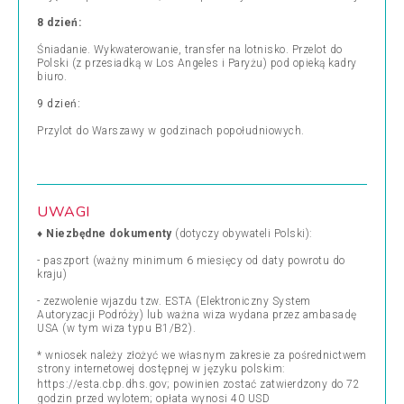
8 dzień:
Śniadanie. Wykwaterowanie, transfer na lotnisko. Przelot do
Polski (z przesiadką w Los Angeles i Paryżu) pod opieką kadry
biuro.
9 dzień:
Przylot do Warszawy w godzinach popołudniowych.
UWAGI
♦
Niezbędne dokumenty
(dotyczy obywateli Polski):
-
paszport (ważny minimum 6 miesięcy od daty powrotu do
kraju)
-
zezwolenie wjazdu tzw. ESTA (Elektroniczny System
Autoryzacji Podróży)
lub
ważna wiza wydana przez ambasadę
USA (w tym wiza typu B1/B2)
.
* wniosek należy złożyć we własnym zakresie
za pośrednictwem
strony internetowej dostępnej w języku polskim:
https://esta.cbp.dhs.gov
; powinien zostać zatwierdzony do 72
godzin przed wylotem; opłata wynosi 40 USD