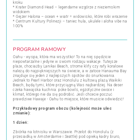
kroku
* Krater Diamond Head – legendarne wzgórze z nieziemskim
widokiem
* Gejzer Halona – ocean + wiatr = widowisko, które robi wrażenie
* Centrum Kultury Polinezji – taniec hula, ukulele i aloha vibe na
100%
PROGRAM RAMOWY
Oahu - wyspa, która ma wszystko! To na niej spędzicie
niepowtarzalne i jedyne w swoim rodzaju wakacje. Tutejsze
plaże, chociażby Lanikai Beach, strome klify czy rafy koralowe
należą do najpiękniejszych na świecie, a w zatoce Hanauma Bay
znajduje się jeden z najlepszych spotów do snurkowania.
Jednak to Pearl Harbor oraz Honolulu z kultową plażą Waikiki
Beach, będą tymi, które przyciągną Was najbardziej. Na deser
czeka hawajska kuchnia: poke bowls, egzotyczne owoce i
klimat, którego nie da się podrobić. Jeśli chcecie poczuć
prawdziwe Hawaje - Oahu to miejsce, które musicie odwiedzić!
Przykładowy program obozu (kolejność może ulec
zmianie):
1 dzień:
Zbiórka na lotnisku w Warszawie. Przelot do Honolulu (z
przesiadką w Amsterdamie i Seattle) pod opieką kadry biuro,