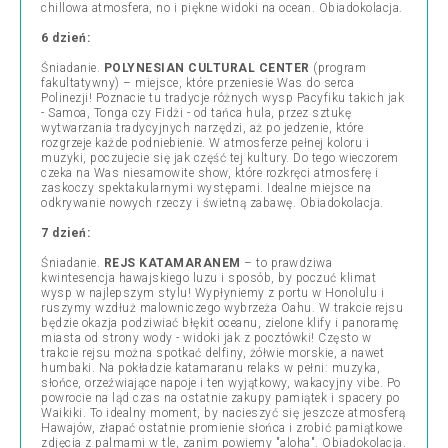
chillowa atmosfera, no i piękne widoki na ocean. Obiadokolacja.
6 dzień:
Śniadanie.
POLYNESIAN CULTURAL CENTER
(program
fakultatywny)
–
miejsce, które przeniesie Was do serca
Polinezji! Poznacie tu tradycje różnych wysp Pacyfiku takich jak
- Samoa, Tonga czy Fidżi - od tańca hula, przez sztukę
wytwarzania tradycyjnych narzędzi, aż po jedzenie, które
rozgrzeje każde podniebienie. W atmosferze pełnej koloru i
muzyki, poczujecie się jak część tej kultury. Do tego wieczorem
czeka na Was niesamowite show, które rozkręci atmosferę i
zaskoczy spektakularnymi występami. Idealne miejsce na
odkrywanie nowych rzeczy i świetną zabawę. Obiadokolacja.
7 dzień:
Śniadanie.
REJS KATAMARANEM
–
to prawdziwa
kwintesencja hawajskiego luzu i sposób, by poczuć klimat
wysp w najlepszym stylu! Wypłyniemy z portu w Honolulu i
ruszymy wzdłuż malowniczego wybrzeża Oahu. W trakcie rejsu
będzie okazja podziwiać błękit oceanu, zielone klify i panoramę
miasta od strony wody - widoki jak z pocztówki! Często w
trakcie rejsu można spotkać delfiny, żółwie morskie, a nawet
humbaki. Na pokładzie katamaranu relaks w pełni: muzyka,
słońce, orzeźwiające napoje i ten wyjątkowy, wakacyjny vibe.
Po
powrocie na ląd czas na ostatnie zakupy pamiątek i spacery po
Waikiki. To idealny moment, by nacieszyć się jeszcze atmosferą
Hawajów, złapać ostatnie promienie słońca i zrobić pamiątkowe
zdjęcia z palmami w tle, zanim powiemy "aloha".
Obiadokolacja.