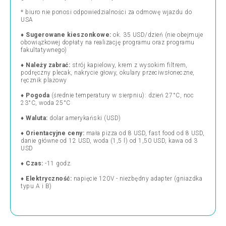
* biuro nie ponosi odpowiedzialności za odmowę wjazdu do
USA
♦
Sugerowane kieszonkowe:
ok. 35 USD/dzień (nie obejmuje
obowiązkowej dopłaty na realizację programu oraz programu
fakultatywnego)
♦
Należy zabrać:
strój kapielowy, krem z wysokim filtrem,
podręczny plecak, nakrycie głowy, okulary przeciwsłoneczne,
ręcznik plażowy
♦
Pogoda
(średnie temperatury w sierpniu): dzień 27°C, noc
23°C, woda 25°C
♦
Waluta:
dolar amerykański (USD)
♦
Orientacyjne ceny:
mała pizza od 8 USD, fast food od 8 USD,
danie główne od 12 USD, woda (1,5 l) od 1,50 USD, kawa od 3
USD
♦
Czas:
-11 godz.
♦
Elektryczność:
napięcie 120V - niezbędny adapter (gniazdka
typu A i B)