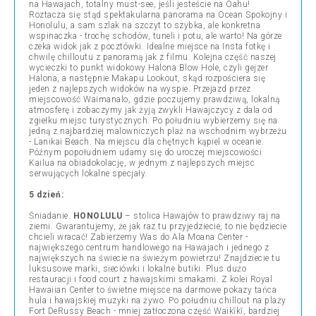
na Hawajach, totalny must-see, jeśli jesteście na Oahu!
Roztacza się stąd spektakularna panorama na Ocean Spokojny i
Honolulu, a sam szlak na szczyt to szybka, ale konkretna
wspinaczka - trochę schodów, tuneli i potu, ale warto! Na górze
czeka widok jak z pocztówki. Idealne miejsce na Insta fotkę i
chwilę chilloutu z panoramą jak z filmu. Kolejna część naszej
wycieczki to punkt widokowy Halona Blow Hole, czyli gejzer
Halona, a następnie Makapu Lookout, skąd rozpościera się
jeden z najlepszych widoków na wyspie. Przejazd przez
miejscowość Waimanalo, gdzie poczujemy prawdziwą, lokalną
atmosferę i zobaczymy jak żyją zwykli Hawajczycy z dala od
zgiełku miejsc turystycznych. Po południu wybierzemy się na
jedną z najbardziej malowniczych plaż na wschodnim wybrzeżu
- Lanikai Beach. Na miejscu dla chętnych kąpiel w oceanie.
Późnym popołudniem udamy się do uroczej miejscowości
Kailua na obiadokolację, w jednym z najlepszych miejsc
serwujących lokalne specjały.
5 dzień:
Śniadanie.
HONOLULU
–
stolica Hawajów to prawdziwy raj na
ziemi. Gwarantujemy, że jak raz tu przyjedziecie, to nie będziecie
chcieli wracać! Zabierzemy Was do Ala Moana Center -
największego centrum handlowego na Hawajach i jednego z
największych na świecie na świeżym powietrzu! Znajdziecie tu
luksusowe marki, sieciówki i lokalne butiki. Plus dużo
restauracji i food court z hawajskimi smakami. Z kolei Royal
Hawaiian Center to świetne miejsce na darmowe pokazy tańca
hula i hawajskiej muzyki na żywo. Po południu chillout na plaży
Fort DeRussy Beach - mniej zatłoczona część Waikīkī, bardziej