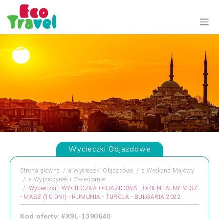
Wycieczki Objazdowe
Strona główna
a
Wycieczki Objazdowe
a
Weekend Majowy
a
Wypoczynek i Zwiedzanie
Wycieczki - WYCIECZKA OBJAZDOWA - ORIENTALNY MISZ
- MASZ (10 DNI) - RUMUNIA - TURCJA - BUŁGARIA 2022
Kod oferty: #X9L-1390640