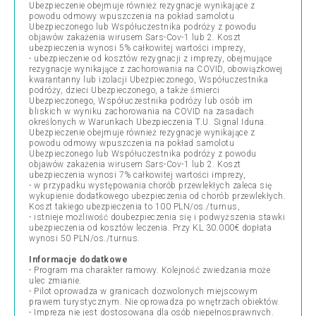
Ubezpieczenie obejmuje również rezygnacje wynikające z
powodu odmowy wpuszczenia na pokład samolotu
Ubezpieczonego lub Współuczestnika podróży z powodu
objawów zakażenia wirusem Sars-Cov-1 lub 2. Koszt
ubezpieczenia wynosi 5% całkowitej wartości imprezy,
- ubezpieczenie od kosztów rezygnacji z imprezy, obejmujące
rezygnacje wynikające z zachorowania na COVID, obowiązkowej
kwarantanny lub izolacji Ubezpieczonego, Współuczestnika
podróży, dzieci Ubezpieczonego, a także śmierci
Ubezpieczonego, Współuczestnika podróży lub osób im
bliskich w wyniku zachorowania na COVID na zasadach
określonych w Warunkach Ubezpieczenia T.U. Signal Iduna.
Ubezpieczenie obejmuje również rezygnacje wynikające z
powodu odmowy wpuszczenia na pokład samolotu
Ubezpieczonego lub Współuczestnika podróży z powodu
objawów zakażenia wirusem Sars-Cov-1 lub 2. Koszt
ubezpieczenia wynosi 7% całkowitej wartości imprezy,
- w przypadku występowania chorób przewlekłych zaleca się
wykupienie dodatkowego ubezpieczenia od chorób przewlekłych.
Koszt takiego ubezpieczenia to 100 PLN/os./turnus,
- istnieje możliwość doubezpieczenia się i podwyższenia stawki
ubezpieczenia od kosztów leczenia. Przy KL 30.000€ dopłata
wynosi 50 PLN/os./turnus.
Informacje dodatkowe
- Program ma charakter ramowy. Kolejność zwiedzania może
ulec zmianie.
- Pilot oprowadza w granicach dozwolonych miejscowym
prawem turystycznym. Nie oprowadza po wnętrzach obiektów.
- Impreza nie jest dostosowana dla osób niepełnosprawnych.