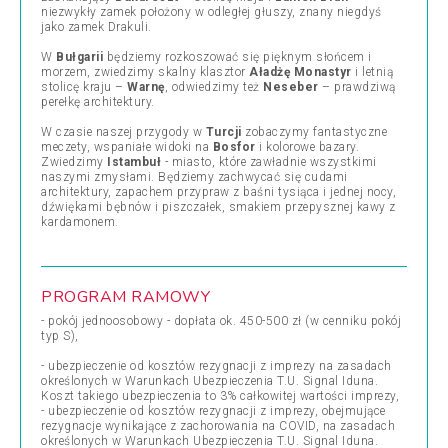
niezwykły zamek położony w odległej głuszy, znany niegdyś
jako zamek Drakuli.
W
Bułgarii
będziemy rozkoszować się pięknym słońcem i
morzem, zwiedzimy skalny klasztor
Aładżę Monastyr
i letnią
stolicę kraju –
Warnę
, odwiedzimy też
Neseber
– prawdziwą
perełkę architektury.
W czasie naszej przygody w
Turcji
zobaczymy fantastyczne
meczety, wspaniałe widoki na
Bosfor
i kolorowe bazary.
Zwiedzimy
Istambuł
- miasto, które zawładnie wszystkimi
naszymi zmysłami. Będziemy zachwycać się cudami
architektury, zapachem przypraw z baśni tysiąca i jednej nocy,
dźwiękami bębnów i piszczałek, smakiem przepysznej kawy z
kardamonem.
PROGRAM RAMOWY
- pokój jednoosobowy - dopłata ok. 450-500 zł (w cenniku pokój
typ S),
- ubezpieczenie od kosztów rezygnacji z imprezy na zasadach
określonych w Warunkach Ubezpieczenia T.U. Signal Iduna.
Koszt takiego ubezpieczenia to 3% całkowitej wartości imprezy,
- ubezpieczenie od kosztów rezygnacji z imprezy, obejmujące
rezygnacje wynikające z zachorowania na COVID, na zasadach
określonych w Warunkach Ubezpieczenia T.U. Signal Iduna.