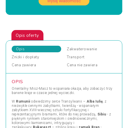
Wyślij wiadomość
Opis oferty
Opis
Zakwaterowanie
Zniżki
i dopłaty
Transport
Cena
zawiera
Cena
nie zawiera
OPIS
Orientalny Misz-Masz to wspaniała okazja, aby zobaczyć trzy
barwne kraje w czasie jednej wycieczki.
W
Rumunii
odwiedzimy serce Transylwanii –
Alba Iulię
, z
niezwykle cennymi zabytkami, twierdzą - wspaniałym
zabytkiem XVIII-wiecznej sztuki fortyfikacyjnej i
reprezentacyjnymi bramami, które do niej prowadzą,
Sibiu
- z
pięknym rynkiem staromiejskim i średniowiecznymi,
kolorowymi kamienicami, intrygujący i
zaskakujący
Bukareszt
– stolicę kraju i
zamek Bran
-