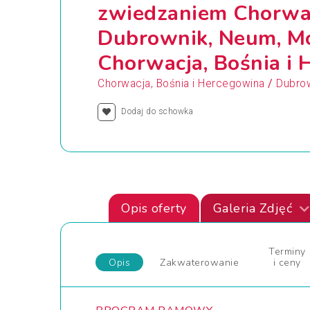
zwiedzaniem Chorwacj
Dubrownik, Neum, Mo
Chorwacja, Bośnia i
/
Chorwacja, Bośnia i Hercegowina
Dubrow
Dodaj do schowka
Opis oferty
Galeria Zdjęć
Terminy
Opis
Zakwaterowanie
i ceny