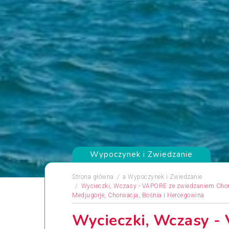
Wypoczynek i Zwiedzanie
Strona główna
a
Wypoczynek i Zwiedzanie
Wycieczki, Wczasy - VAPORE ze zwiedzaniem Chor
Medjugorje, Chorwacja, Bośnia i Hercegowina
Wycieczki, Wczasy -