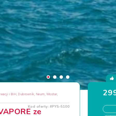
299
wacji i BiH, Dubrownik, Neum, Mostar,
Kod oferty: #PYS-5100
 VAPORE ze