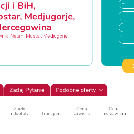
i i BiH,
star, Medjugorje,
 Hercegowina
nik, Neum, Mostar, Medjugorje
Zadaj Pytanie
Podobne oferty
Zniżki
Cena
Cena
i dopłaty
Transport
zawiera
nie zawiera