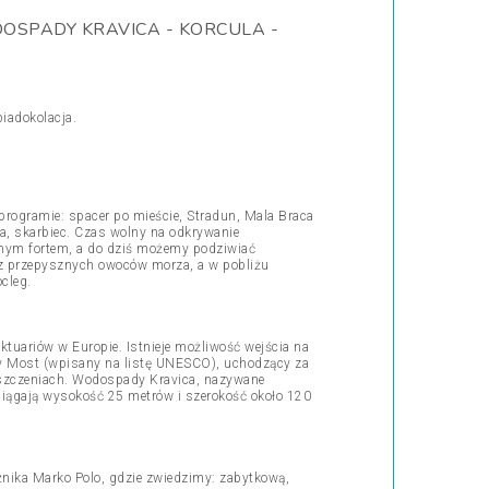
OSPADY KRAVICA - KORCULA -
iadokolacja.
rogramie: spacer po mieście, Stradun, Mala Braca
ja, skarbiec. Czas wolny na odkrywanie
żnym fortem, a do dziś możemy podziwiać
ż z przepysznych owoców morza, a w pobliżu
cleg.
ktuariów w Europie. Istnieje możliwość wejścia na
ry Most (wpisany na listę UNESCO), uchodzący za
iszczeniach. Wodospady Kravica, nazywane
Osiągają wysokość 25 metrów i szerokość około 120
żnika Marko Polo, gdzie zwiedzimy: zabytkową,