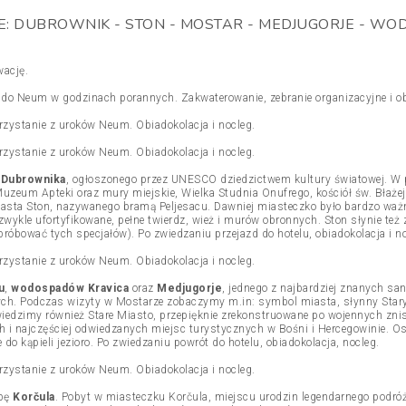
 DUBROWNIK - STON - MOSTAR - MEDJUGORJE - WOD
wację.
d do Neum w godzinach porannych. Zakwaterowanie, zebranie organizacyjne i ob
rzystanie z uroków Neum. Obiadokolacja i nocleg.
rzystanie z uroków Neum. Obiadokolacja i nocleg.
i
Dubrownika
, ogłoszonego przez UNESCO dziedzictwem kultury światowej. W p
Muzeum Apteki oraz mury miejskie, Wielka Studnia Onufrego, kościół św. Błaże
iasta Ston, nazywanego bramą Peljesacu. Dawniej miasteczko było bardzo wa
wykle ufortyfikowane, pełne twierdz, wież i murów obronnych. Ston słynie te
róbować tych specjałów). Po zwiedzaniu przejazd do hotelu, obiadokolacja i no
rzystanie z uroków Neum. Obiadokolacja i nocleg.
u
,
wodospadów Kravica
oraz
Medjugorje
, jednego z najbardziej znanych san
nych. Podczas wizyty w Mostarze zobaczymy m.in: symbol miasta, słynny Sta
edzimy również Stare Miasto, przepięknie zrekonstruowane po wojennych zn
ch i najczęściej odwiedzanych miejsc turystycznych w Bośni i Hercegowinie. 
o kąpieli jezioro. Po zwiedzaniu powrót do hotelu, obiadokolacja, nocleg.
rzystanie z uroków Neum. Obiadokolacja i nocleg.
spę
Korčula
. Pobyt w miasteczku Korčula, miejscu urodzin legendarnego podró