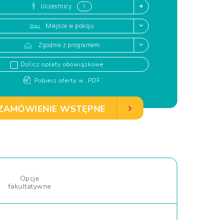
Uczestnicy
Miejsce w pokoju
Zgodnie z programem
Dolicz opłaty obowiązkowe
Pobierz ofertę w .PDF
ZAMÓWIENIE WSTĘPNE
Opcje
fakultatywne