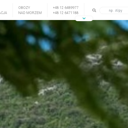
OBOZY
+48 12 6489977
CJA
NAD MORZEM
+48 12 6471188