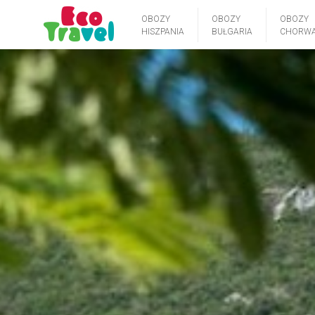
OBOZY
OBOZY
OBOZY
HISZPANIA
BUŁGARIA
CHORWA