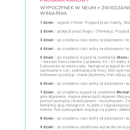
PROGRAM RAMOWY
WYPOCZYNEK W NEUM + ZWIEDZANIE:
WINIARNIA
1 dzień:
- wyjazd z Polski. Przejazd przez Czechy, Sło
2 dzień:
- przejazd przez Węgry i Chorwację. Przyjaz
3 dzień:
- po śniadaniu czas wolny na plażowanie i ko
4 dzień:
- po śniadaniu czas wolny na plażowanie i ko
5 dzień:
- po śniadaniu wyjazd na zwiedzanie
Stonu
– klasztor franciszkanów z przełomu XIV i XV wieku, 
Dubrownika na własną rękę. Następnie przejazd do m
zachowane w nim, średniowieczne mury. Ston było niez
hodowane są ostrygi i małże (będziemy mieli okazję sp
6 dzień:
- po śniadaniu czas wolny na plażowanie i ko
7 dzień:
- po śniadaniu wyjazd na zwiedzanie
Mostar
górę objawienia, miejsce pierwszych objawień Maryj
pomost pomiędzy chrześcijanami i muzułmanami. Zwi
kamienną oazą Hercegovini, to jedno z najpiękniejszy
metrów. Pod wodospadem znajduje się piękne i idealne d
8 dzień:
- po śniadaniu czas wolny na plażowanie i ko
9 dzień:
- po śniadaniu całodniowa wycieczka na wy